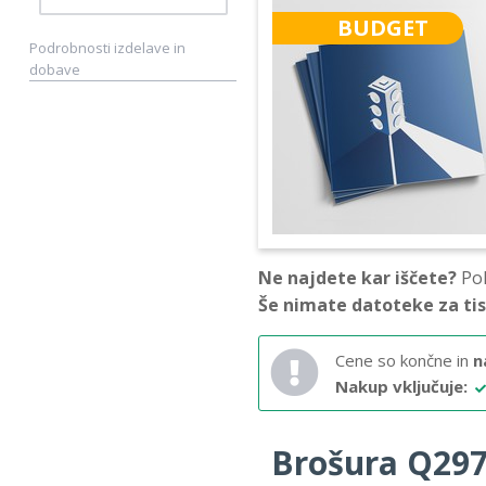
BUDGET
Podrobnosti izdelave in
dobave
Ne najdete kar iščete?
Pok
Še nimate datoteke za ti
Cene so končne in
n
Nakup vključuje:
Brošura Q297 –