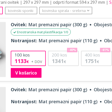
trani ovitek | 297 x 297 mm | odprti format 594 x 297 mm |
S
kovinski sponki
kovinska spirala
‐
srebrna
Ovitek:
Mat premazni papir (300 g)
Obojestr
Enostranska mat plastifikacija 1/0
Notranjost:
Mat premazni papir (110 g)
Obo
-40%
-61%
100
kos
200
kos
400
kos
1133
1341
1751
€
€
€
V košarico
Ovitek:
Mat premazni papir (300 g)
Obojestr
Notranjost:
Mat premazni papir (110 g)
Obo