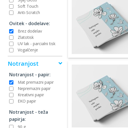
Soft Touch
Anti-Scratch
Ovitek - dodelave:
Brez dodelav
Zlatotisk
UV lak - parcialni tisk
Vogalčenje
Notranjost
Notranjost - papir:
Mat premazni papir
Nepremazni papir
Kreativni papir
EKO papir
Notranjost - teža
papirja:
90 g