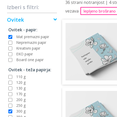
36 strani notranjost | 4 s
Izberi s filtri:
vezava
lepljeno broširano
Ovitek
Ovitek - papir:
Mat premazni papir
Nepremazni papir
Kreativni papir
EKO papir
Board one papir
Ovitek - teža papirja:
110 g
120 g
130 g
170 g
200 g
250 g
300 g
350 g