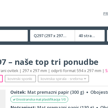
PR
Q297
(297 x 297 mm)
40 strani
Velikost (zaprte) tiskovine
7 – naše top tri ponudbe
trani ovitek | 297 x 297 mm | odprti format 594 x 297 mm |
S
kovinski sponki
kovinska spirala
‐
srebrna
Ovitek:
Mat premazni papir (300 g)
Obojestr
Enostranska mat plastifikacija 1/0
Notranjost:
Mat premazni papir (130 g)
Obo