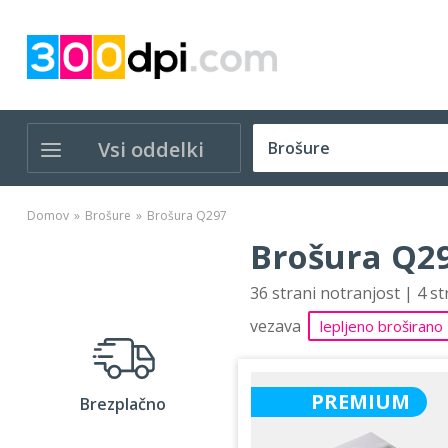
Vsi oddelki
Domov
Brošure
Brošura Q297
Brošura Q29
36 strani notranjost | 4 s
vezava
lepljeno broširano
PREMIUM
Brezplačno