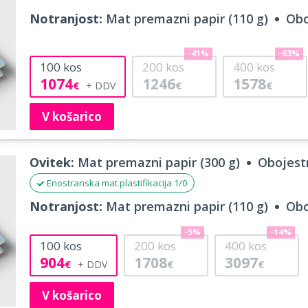
Notranjost:
Mat premazni papir (110 g)
Obo
-41%
-63%
100
kos
200
kos
400
kos
1074
1246
1578
€
€
€
V košarico
Ovitek:
Mat premazni papir (300 g)
Obojestr
Enostranska mat plastifikacija 1/0
Notranjost:
Mat premazni papir (110 g)
Obo
-5%
-14%
100
kos
200
kos
400
kos
904
1708
3097
€
€
€
V košarico