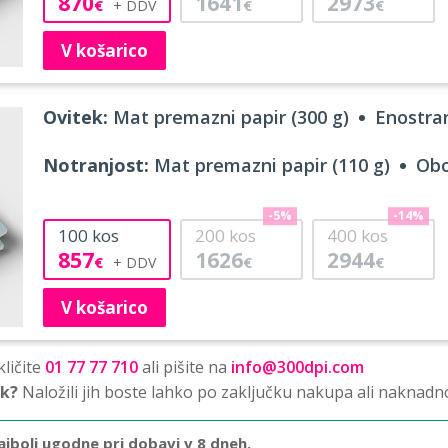
870
1641
2973
€
€
€
V košarico
Ovitek:
Mat premazni papir (300 g)
Enostran
Notranjost:
Mat premazni papir (110 g)
Obo
-5%
-14%
100
kos
200
kos
400
kos
857
1626
2944
€
€
€
V košarico
ličite
01 77 77 710
ali pišite na
info@300dpi.com
sk?
Naložili jih boste lahko po zaključku nakupa ali naknadn
ajbolj ugodne pri dobavi v 8 dneh.