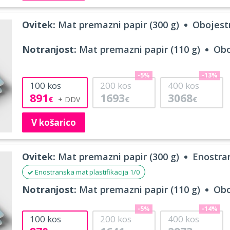
Ovitek:
Mat premazni papir (300 g)
Obojestr
Notranjost:
Mat premazni papir (110 g)
Obo
-5%
-13%
100
kos
200
kos
400
kos
891
1693
3068
€
€
€
V košarico
Ovitek:
Mat premazni papir (300 g)
Enostran
Enostranska mat plastifikacija 1/0
Notranjost:
Mat premazni papir (110 g)
Obo
-5%
-14%
100
kos
200
kos
400
kos