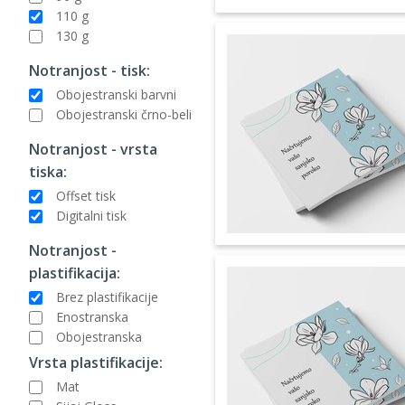
110 g
130 g
Notranjost - tisk:
Obojestranski barvni
Obojestranski črno-beli
Notranjost - vrsta
tiska:
Offset tisk
Digitalni tisk
Notranjost -
plastifikacija:
Brez plastifikacije
Enostranska
Obojestranska
Vrsta plastifikacije:
Mat