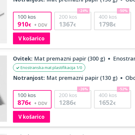
-24%
-50%
100
kos
200
kos
400
kos
910
1367
1798
€
€
€
V košarico
Ovitek:
Mat premazni papir (300 g)
Enostran
Enostranska mat plastifikacija 1/0
Notranjost:
Mat premazni papir (130 g)
Obo
-26%
-52%
100
kos
200
kos
400
kos
876
1286
1652
€
€
€
V košarico