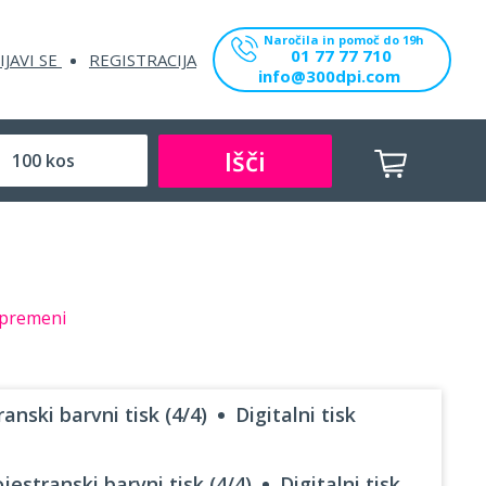
Naročila in pomoč do 19h
01 77 77 710
IJAVI SE
REGISTRACIJA
info@300dpi.com
Išči
premeni
anski barvni tisk (4/4)
Digitalni tisk
jestranski barvni tisk (4/4)
Digitalni tisk