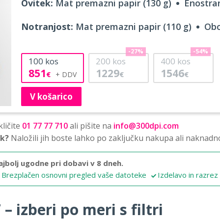
Ovitek:
Mat premazni papir (130 g)
Enostran
Notranjost:
Mat premazni papir (110 g)
Obo
-27%
-54%
100
kos
200
kos
400
kos
851
1229
1546
€
€
€
V košarico
ličite
01 77 77 710
ali pišite na
info@300dpi.com
sk?
Naložili jih boste lahko po zaključku nakupa ali naknadn
ajbolj ugodne pri dobavi v 8 dneh.
Brezplačen osnovni pregled vaše datoteke
Izdelavo in razrez
 izberi po meri s filtri