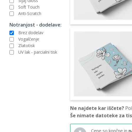
Sijaj Gloss
Soft Touch
Anti-Scratch
Notranjost - dodelave:
Brez dodelav
Vogalčenje
Zlatotisk
UV lak - parcialni tisk
Ne najdete kar iščete?
Pok
Še nimate datoteke za ti
Cene so končne in
n