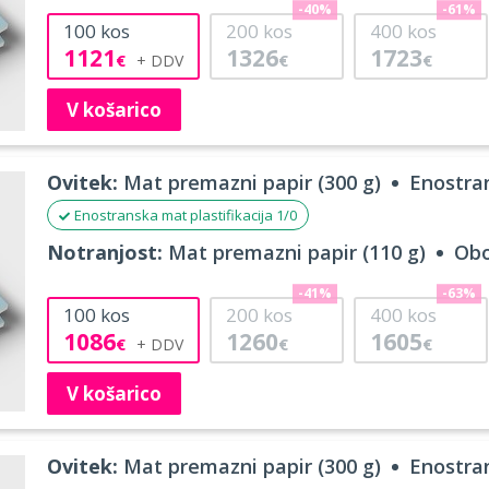
-40%
-61%
100
kos
200
kos
400
kos
1121
1326
1723
€
€
€
V košarico
Ovitek:
Mat premazni papir (300 g)
Enostran
Enostranska mat plastifikacija 1/0
Notranjost:
Mat premazni papir (110 g)
Obo
-41%
-63%
100
kos
200
kos
400
kos
1086
1260
1605
€
€
€
V košarico
Ovitek:
Mat premazni papir (300 g)
Enostran