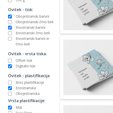
Ovitek - tisk:
Obojestranski barvni
Obojestranski črno-beli
Enostranski barvni
Enostranski črno-beli
Enostranski barvni in
črno-beli
Ovitek - vrsta tiska:
Offset tisk
Digitalni tisk
Ovitek - plastifikacija:
Brez plastifikacije
Enostranska
Obojestranska
Vrsta plastifikacije:
Mat
Sijaj Gloss