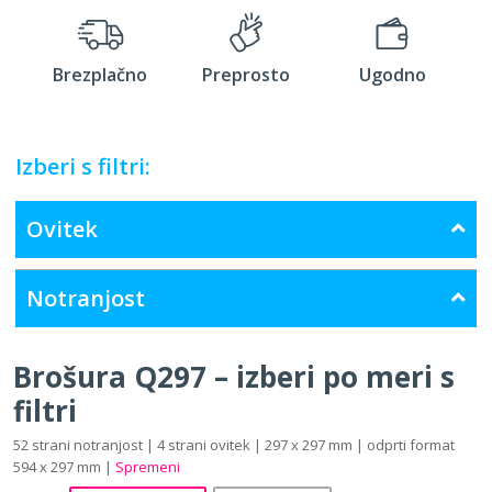
Brezplačno
Preprosto
Ugodno
Izberi s filtri:
Ovitek
Notranjost
Brošura Q297 – izberi po meri s
filtri
52 strani notranjost | 4 strani ovitek | 297 x 297 mm | odprti format
594 x 297 mm |
Spremeni