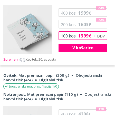
-64%
1999
400
kos
€
-42%
1603
200
kos
€
1399
100
kos
€
V košarico
Spremeni
četrtek, 20. avgusta
Ovitek:
Mat premazni papir (300 g)
Obojestranski
barvni tisk (4/4)
Digitalni tisk
Enostranska mat plastifikacija 1/0
Notranjost:
Mat premazni papir (110 g)
Obojestranski
barvni tisk (4/4)
Digitalni tisk
-12%
4208
400
kos
€