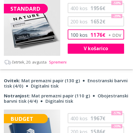
-58%
1956
STANDARD
400
kos
€
-29%
1652
200
kos
€
1176
100
kos
€
V košarico
četrtek, 20. avgusta
Spremeni
Ovitek:
Mat premazni papir (130 g)
Enostranski barvni
tisk (4/0)
Digitalni tisk
Notranjost:
Mat premazni papir (110 g)
Obojestranski
barvni tisk (4/4)
Digitalni tisk
-57%
1967
BUDGET
400
kos
€
-30%
1586
200
kos
€