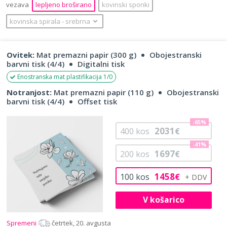
vezava
lepljeno broširano
kovinski sponki
kovinska spirala
‐
srebrna
Ovitek:
Mat premazni papir (300 g)
Obojestranski
barvni tisk (4/4)
Digitalni tisk
Enostranska mat plastifikacija 1/0
Notranjost:
Mat premazni papir (110 g)
Obojestranski
barvni tisk (4/4)
Offset tisk
-65%
2031
400
kos
€
-41%
1697
200
kos
€
1458
100
kos
€
V košarico
Spremeni
četrtek, 20. avgusta