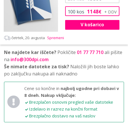
1148
100
kos
€
V košarico
četrtek, 20. avgusta
Spremeni
Ne najdete kar iščete?
Pokličite
01 77 77 710
ali pišite
na
info@300dpi.com
Še nimate datoteke za tisk?
Naložili jih boste lahko
po zaključku nakupa ali naknadno
Cene so končne in
najbolj ugodne pri dobavi v
8 dneh.
Nakup vključuje:
Brezplačen osnovni pregled vaše datoteke
Izdelavo in razrez na končni format
Brezplačno dostavo na vaš naslov