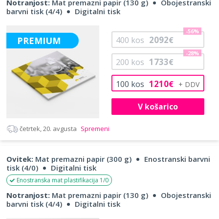
Notranjost:
Mat premazni papir (130 g)
Obojestranski
barvni tisk (4/4)
Digitalni tisk
-56%
2092
PREMIUM
400
kos
€
-28%
1733
200
kos
€
1210
100
kos
€
V košarico
četrtek, 20. avgusta
Spremeni
Ovitek:
Mat premazni papir (300 g)
Enostranski barvni
tisk (4/0)
Digitalni tisk
Enostranska mat plastifikacija 1/0
Notranjost:
Mat premazni papir (130 g)
Obojestranski
barvni tisk (4/4)
Digitalni tisk