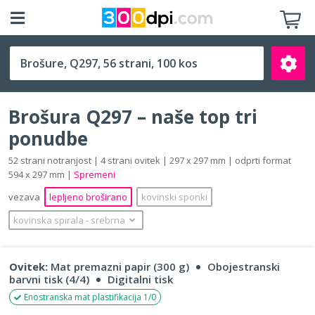
Q297 (297 x 297 mm)
Brošura Q297 – naše top tri
ponudbe
52 strani notranjost | 4 strani ovitek | 297 x 297 mm | odprti format
594 x 297 mm |
Spremeni
Išči
vezava
lepljeno broširano
kovinski sponki
kovinska spirala
‐
srebrna
Ovitek:
Mat premazni papir (300 g)
Obojestranski
barvni tisk (4/4)
Digitalni tisk
Enostranska mat plastifikacija 1/0