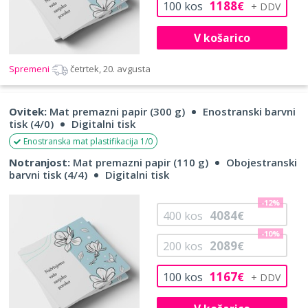
1188
100
kos
€
V košarico
Spremeni
četrtek, 20. avgusta
Ovitek:
Mat premazni papir (300 g)
Enostranski barvni
tisk (4/0)
Digitalni tisk
Enostranska mat plastifikacija 1/0
Notranjost:
Mat premazni papir (110 g)
Obojestranski
barvni tisk (4/4)
Digitalni tisk
-12%
4084
400
kos
€
-10%
2089
200
kos
€
1167
100
kos
€