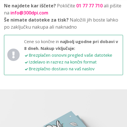
Ne najdete kar iščete?
Pokličite
01 77 77 710
ali pišite
na
info@300dpi.com
Še nimate datoteke za tisk?
Naložili jih boste lahko
po zaključku nakupa ali naknadno
Cene so končne in
najbolj ugodne pri dobavi v
8 dneh.
Nakup vključuje:
Brezplačen osnovni pregled vaše datoteke
Izdelavo in razrez na končni format
Brezplačno dostavo na vaš naslov