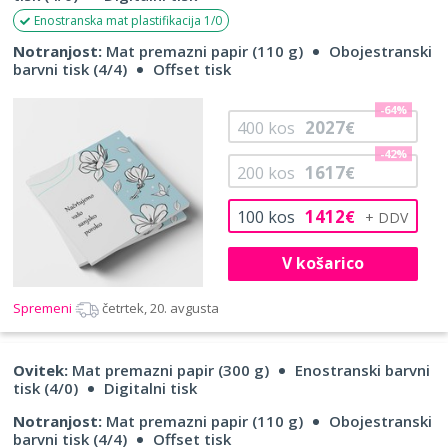
Enostranska mat plastifikacija 1/0
Notranjost:
Mat premazni papir (110 g)
Obojestranski
barvni tisk (4/4)
Offset tisk
-64%
2027
400
kos
€
-42%
1617
200
kos
€
1412
100
kos
€
V košarico
Spremeni
četrtek, 20. avgusta
Ovitek:
Mat premazni papir (300 g)
Enostranski barvni
tisk (4/0)
Digitalni tisk
Notranjost:
Mat premazni papir (110 g)
Obojestranski
barvni tisk (4/4)
Offset tisk