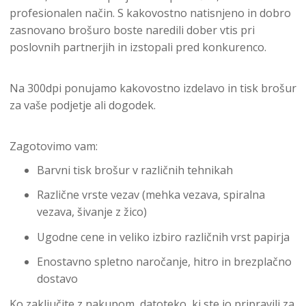
profesionalen način. S kakovostno natisnjeno in dobro
zasnovano brošuro boste naredili dober vtis pri
poslovnih partnerjih in izstopali pred konkurenco.
Na 300dpi ponujamo kakovostno izdelavo in tisk brošur
za vaše podjetje ali dogodek.
Zagotovimo vam:
Barvni tisk brošur v različnih tehnikah
Različne vrste vezav (mehka vezava, spiralna
vezava, šivanje z žico)
Ugodne cene in veliko izbiro različnih vrst papirja
Enostavno spletno naročanje, hitro in brezplačno
dostavo
Ko zaključite z nakupom, datoteko, ki ste jo pripravili za