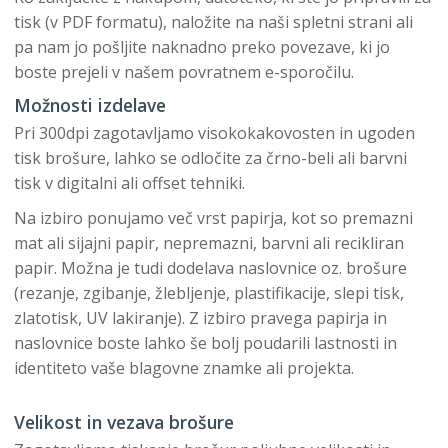
tisk (v PDF formatu), naložite na naši spletni strani ali
pa nam jo pošljite naknadno preko povezave, ki jo
boste prejeli v našem povratnem e-sporočilu.
Možnosti izdelave
Pri 300dpi zagotavljamo visokokakovosten in ugoden
tisk brošure, lahko se odločite za črno-beli ali barvni
tisk v digitalni ali offset tehniki.
Na izbiro ponujamo več vrst papirja, kot so premazni
mat ali sijajni papir, nepremazni, barvni ali recikliran
papir. Možna je tudi dodelava naslovnice oz. brošure
(rezanje, zgibanje, žlebljenje, plastifikacije, slepi tisk,
zlatotisk, UV lakiranje). Z izbiro pravega papirja in
naslovnice boste lahko še bolj poudarili lastnosti in
identiteto vaše blagovne znamke ali projekta.
Velikost in vezava brošure