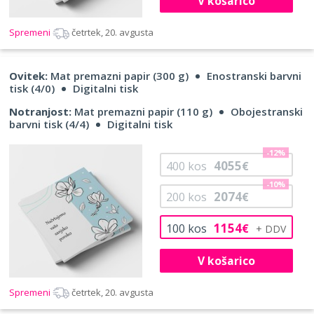
V košarico
Spremeni
četrtek, 20. avgusta
Ovitek:
Mat premazni papir (300 g)
Enostranski barvni
tisk (4/0)
Digitalni tisk
Notranjost:
Mat premazni papir (110 g)
Obojestranski
barvni tisk (4/4)
Digitalni tisk
-12%
4055
400
kos
€
-10%
2074
200
kos
€
1154
100
kos
€
V košarico
Spremeni
četrtek, 20. avgusta