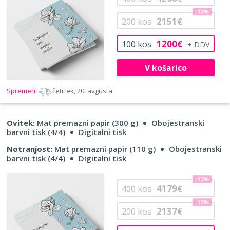
-10%
2151
200
kos
€
1200
100
kos
€
V košarico
Spremeni
četrtek, 20. avgusta
Ovitek:
Mat premazni papir (300 g)
Obojestranski
barvni tisk (4/4)
Digitalni tisk
Notranjost:
Mat premazni papir (110 g)
Obojestranski
barvni tisk (4/4)
Digitalni tisk
-12%
4179
400
kos
€
-10%
2137
200
kos
€