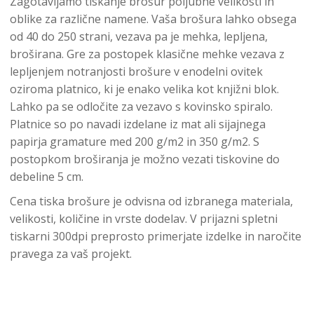
Zagotavljamo tiskanje brošur poljubne velikosti in
oblike za različne namene. Vaša brošura lahko obsega
od 40 do 250 strani, vezava pa je mehka, lepljena,
broširana. Gre za postopek klasične mehke vezava z
lepljenjem notranjosti brošure v enodelni ovitek
oziroma platnico, ki je enako velika kot knjižni blok.
Lahko pa se odločite za vezavo s kovinsko spiralo.
Platnice so po navadi izdelane iz mat ali sijajnega
papirja gramature med 200 g/m2 in 350 g/m2. S
postopkom broširanja je možno vezati tiskovine do
debeline 5 cm.
Cena tiska brošure je odvisna od izbranega materiala,
velikosti, količine in vrste dodelav. V prijazni spletni
tiskarni 300dpi preprosto primerjate izdelke in naročite
pravega za vaš projekt.