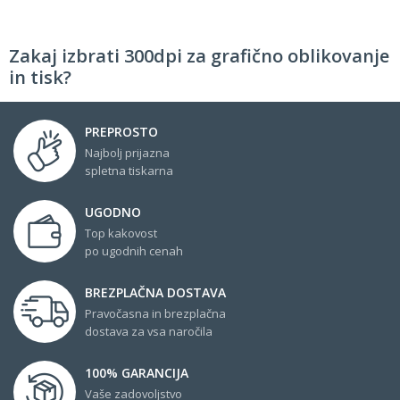
Zakaj izbrati 300dpi za grafično oblikovanje
in tisk?
PREPROSTO
Najbolj prijazna
spletna tiskarna
UGODNO
Top kakovost
po ugodnih cenah
BREZPLAČNA DOSTAVA
Pravočasna in brezplačna
dostava za vsa naročila
100% GARANCIJA
Vaše zadovoljstvo