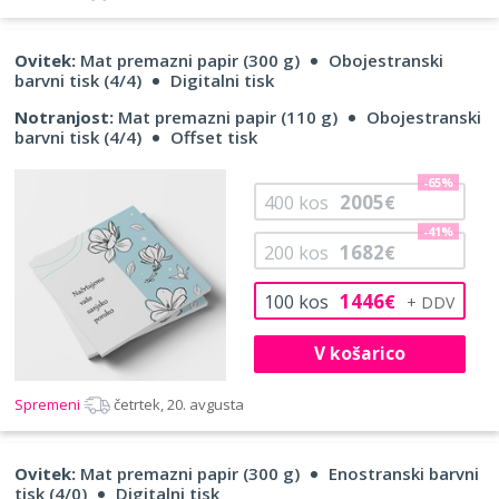
Ovitek:
Mat premazni papir (300 g)
Obojestranski
barvni tisk (4/4)
Digitalni tisk
Notranjost:
Mat premazni papir (110 g)
Obojestranski
barvni tisk (4/4)
Offset tisk
-65%
2005
400
kos
€
-41%
1682
200
kos
€
1446
100
kos
€
V košarico
Spremeni
četrtek, 20. avgusta
Ovitek:
Mat premazni papir (300 g)
Enostranski barvni
tisk (4/0)
Digitalni tisk