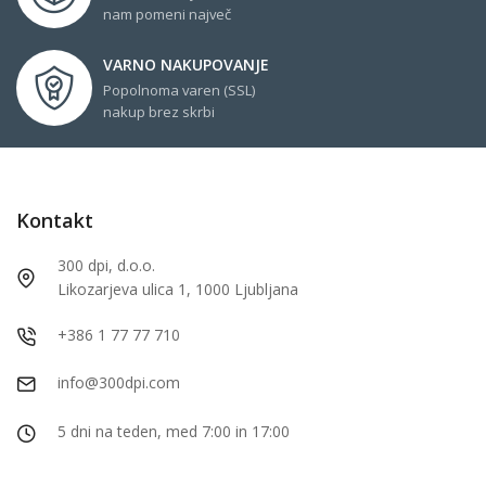
nam pomeni največ
VARNO NAKUPOVANJE
Popolnoma varen (SSL)
nakup brez skrbi
Kontakt
300 dpi, d.o.o.
Likozarjeva ulica 1, 1000 Ljubljana
+386 1 77 77 710
info@300dpi.com
5 dni na teden, med 7:00 in 17:00