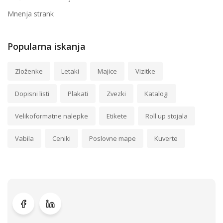
Mnenja strank
Popularna iskanja
Zloženke
Letaki
Majice
Vizitke
Dopisni listi
Plakati
Zvezki
Katalogi
Velikoformatne nalepke
Etikete
Roll up stojala
Vabila
Ceniki
Poslovne mape
Kuverte