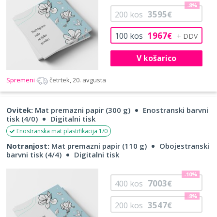
-8%
3595
200
kos
€
1967
100
kos
€
V košarico
Spremeni
četrtek, 20. avgusta
Ovitek:
Mat premazni papir (300 g)
Enostranski barvni
tisk (4/0)
Digitalni tisk
Enostranska mat plastifikacija 1/0
Notranjost:
Mat premazni papir (110 g)
Obojestranski
barvni tisk (4/4)
Digitalni tisk
-10%
7003
400
kos
€
-8%
3547
200
kos
€