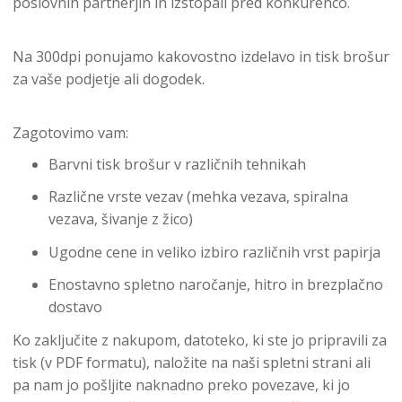
poslovnih partnerjih in izstopali pred konkurenco.
Na 300dpi ponujamo kakovostno izdelavo in tisk brošur
za vaše podjetje ali dogodek.
Zagotovimo vam:
Barvni tisk brošur v različnih tehnikah
Različne vrste vezav (mehka vezava, spiralna
vezava, šivanje z žico)
Ugodne cene in veliko izbiro različnih vrst papirja
Enostavno spletno naročanje, hitro in brezplačno
dostavo
Ko zaključite z nakupom, datoteko, ki ste jo pripravili za
tisk (v PDF formatu), naložite na naši spletni strani ali
pa nam jo pošljite naknadno preko povezave, ki jo