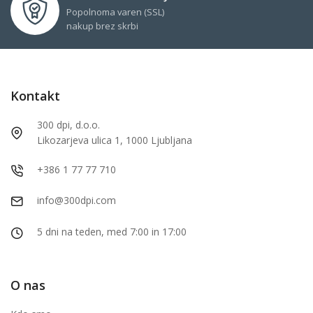
Popolnoma varen (SSL)
nakup brez skrbi
Kontakt
300 dpi, d.o.o.
Likozarjeva ulica 1, 1000 Ljubljana
+386 1 77 77 710
info@300dpi.com
5 dni na teden, med 7:00 in 17:00
O nas