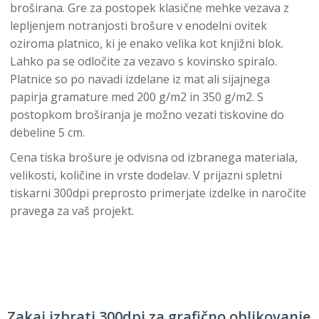
broširana. Gre za postopek klasične mehke vezava z
lepljenjem notranjosti brošure v enodelni ovitek
oziroma platnico, ki je enako velika kot knjižni blok.
Lahko pa se odločite za vezavo s kovinsko spiralo.
Platnice so po navadi izdelane iz mat ali sijajnega
papirja gramature med 200 g/m2 in 350 g/m2. S
postopkom broširanja je možno vezati tiskovine do
debeline 5 cm.
Cena tiska brošure je odvisna od izbranega materiala,
velikosti, količine in vrste dodelav. V prijazni spletni
tiskarni 300dpi preprosto primerjate izdelke in naročite
pravega za vaš projekt.
Zakaj izbrati 300dpi za grafično oblikovanje