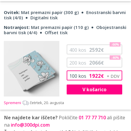
Ovitek:
Mat premazni papir (300 g)
Enostranski barvni
tisk (4/0)
Digitalni tisk
Notranjost:
Mat premazni papir (110 g)
Obojestranski
barvni tisk (4/4)
Offset tisk
-66%
2592
400
kos
€
-46%
2066
200
kos
€
1922
100
kos
€
V košarico
Spremeni
četrtek, 20. avgusta
Ne najdete kar iščete?
Pokličite
01 77 77 710
ali pišite
na
info@300dpi.com