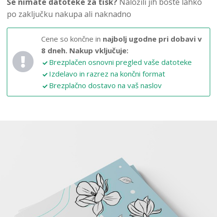
Še nimate datoteke za tisk?
Naložili jih boste lahko
po zaključku nakupa ali naknadno
Cene so končne in
najbolj ugodne pri dobavi v
8 dneh.
Nakup vključuje:
Brezplačen osnovni pregled vaše datoteke
Izdelavo in razrez na končni format
Brezplačno dostavo na vaš naslov