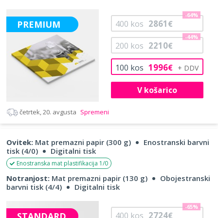
-64%
2861
PREMIUM
400
kos
€
-44%
2210
200
kos
€
1996
100
kos
€
V košarico
četrtek, 20. avgusta
Spremeni
Ovitek:
Mat premazni papir (300 g)
Enostranski barvni
tisk (4/0)
Digitalni tisk
Enostranska mat plastifikacija 1/0
Notranjost:
Mat premazni papir (130 g)
Obojestranski
barvni tisk (4/4)
Digitalni tisk
-65%
2724
STANDARD
400
kos
€