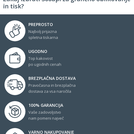
in tisk?
PREPROSTO
Najbolj prijazna
spletna tiskarna
UGODNO
Top kakovost
po ugodnih cenah
BREZPLAČNA DOSTAVA
Pravočasna in brezplačna
dostava za vsa naročila
100% GARANCIJA
Vaše zadovoljstvo
nam pomeni največ
VARNO NAKUPOVANJE