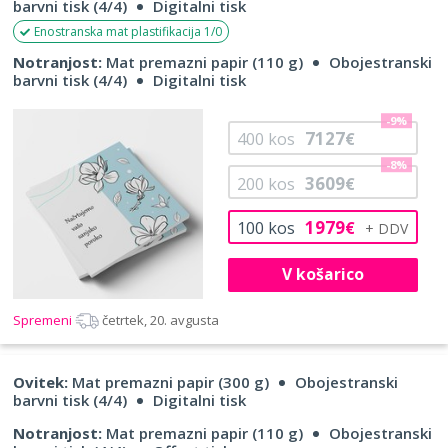
barvni tisk (4/4)
Digitalni tisk
Enostranska mat plastifikacija 1/0
Notranjost:
Mat premazni papir (110 g)
Obojestranski
barvni tisk (4/4)
Digitalni tisk
-9%
7127
400
kos
€
-8%
3609
200
kos
€
1979
100
kos
€
V košarico
Spremeni
četrtek, 20. avgusta
Ovitek:
Mat premazni papir (300 g)
Obojestranski
barvni tisk (4/4)
Digitalni tisk
Notranjost:
Mat premazni papir (110 g)
Obojestranski