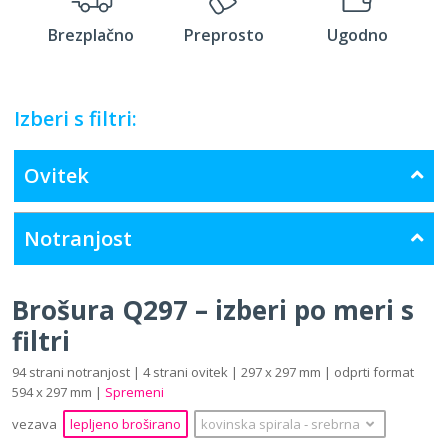
Brezplačno
Preprosto
Ugodno
Izberi s filtri:
Ovitek
Notranjost
Brošura Q297 – izberi po meri s
filtri
94 strani notranjost | 4 strani ovitek | 297 x 297 mm | odprti format
594 x 297 mm |
Spremeni
vezava
lepljeno broširano
kovinska spirala
‐
srebrna