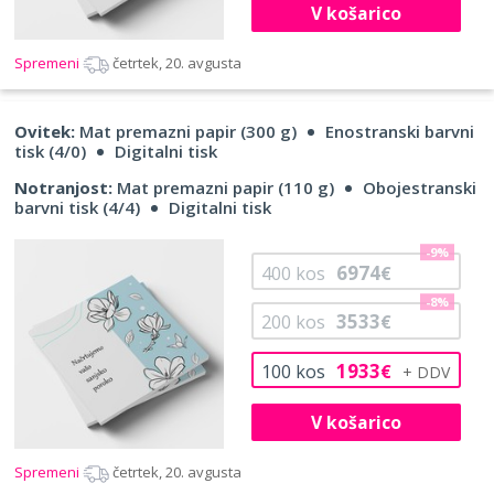
V košarico
Spremeni
četrtek, 20. avgusta
Ovitek:
Mat premazni papir (300 g)
Enostranski barvni
tisk (4/0)
Digitalni tisk
Notranjost:
Mat premazni papir (110 g)
Obojestranski
barvni tisk (4/4)
Digitalni tisk
-9%
6974
400
kos
€
-8%
3533
200
kos
€
1933
100
kos
€
V košarico
Spremeni
četrtek, 20. avgusta