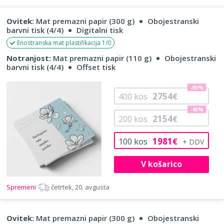
Ovitek:
Mat premazni papir (300 g)
Obojestranski
barvni tisk (4/4)
Digitalni tisk
Enostranska mat plastifikacija 1/0
Notranjost:
Mat premazni papir (110 g)
Obojestranski
barvni tisk (4/4)
Offset tisk
-65%
2754
400
kos
€
-45%
2154
200
kos
€
1981
100
kos
€
V košarico
Spremeni
četrtek, 20. avgusta
Ovitek:
Mat premazni papir (300 g)
Obojestranski