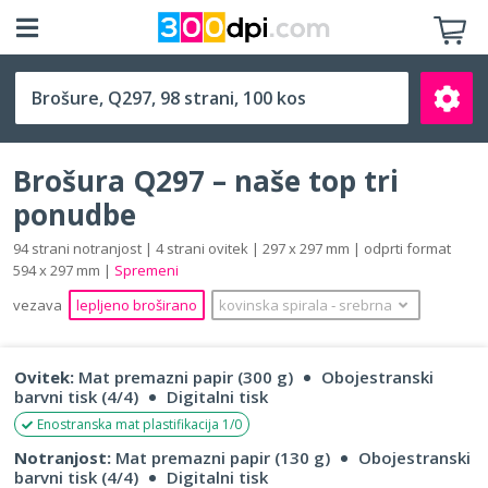
Q297 (297 x 297 mm)
Brošura Q297 – naše top tri
ponudbe
94 strani notranjost | 4 strani ovitek | 297 x 297 mm | odprti format
594 x 297 mm |
Spremeni
Išči
vezava
lepljeno broširano
kovinska spirala
‐
srebrna
Ovitek:
Mat premazni papir (300 g)
Obojestranski
barvni tisk (4/4)
Digitalni tisk
Enostranska mat plastifikacija 1/0
Notranjost:
Mat premazni papir (130 g)
Obojestranski
barvni tisk (4/4)
Digitalni tisk