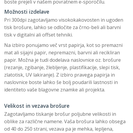
boste prejeli v našem povratnem e-sporočilu.
Možnosti izdelave
Pri 300dpi zagotavljamo visokokakovosten in ugoden
tisk brošure, lahko se odločite za črno-beli ali barvni
tisk v digitalni ali offset tehniki.
Na izbiro ponujamo več vrst papirja, kot so premazni
mat ali sijajni papir, nepremazni, barvni ali recikliran
papir. Možna je tudi dodelava naslovnice oz. brošure
(rezanje, zgibanje, žlebljenje, plastifikacije, slepi tisk,
zlatotisk, UV lakiranje). Z izbiro pravega papirja in
naslovnice boste lahko še bolj poudarili lastnosti in
identiteto vaše blagovne znamke ali projekta.
Velikost in vezava brošure
Zagotavljamo tiskanje brošur poljubne velikosti in
oblike za različne namene. Vaša brošura lahko obsega
od 40 do 250 strani, vezava pa je mehka, lepljena,