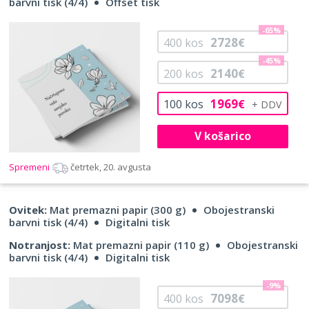
barvni tisk (4/4)
Offset tisk
-65%
2728
400
kos
€
-45%
2140
200
kos
€
1969
100
kos
€
V košarico
Spremeni
četrtek, 20. avgusta
Ovitek:
Mat premazni papir (300 g)
Obojestranski
barvni tisk (4/4)
Digitalni tisk
Notranjost:
Mat premazni papir (110 g)
Obojestranski
barvni tisk (4/4)
Digitalni tisk
-9%
7098
400
kos
€