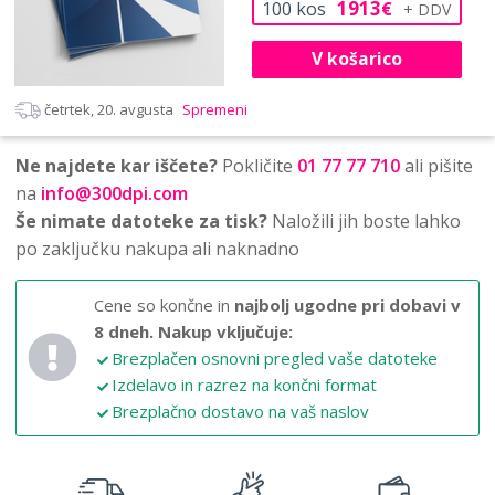
1913
100
kos
€
V košarico
četrtek, 20. avgusta
Spremeni
Ne najdete kar iščete?
Pokličite
01 77 77 710
ali pišite
na
info@300dpi.com
Še nimate datoteke za tisk?
Naložili jih boste lahko
po zaključku nakupa ali naknadno
Cene so končne in
najbolj ugodne pri dobavi v
8 dneh.
Nakup vključuje:
Brezplačen osnovni pregled vaše datoteke
Izdelavo in razrez na končni format
Brezplačno dostavo na vaš naslov