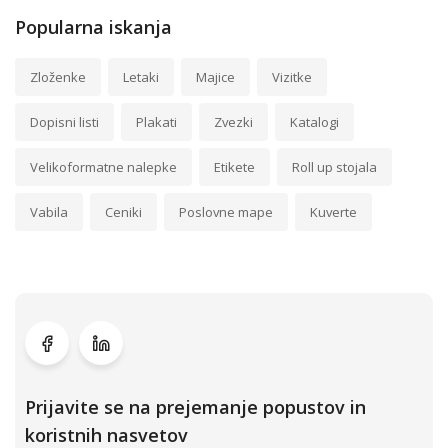
Popularna iskanja
Zloženke
Letaki
Majice
Vizitke
Dopisni listi
Plakati
Zvezki
Katalogi
Velikoformatne nalepke
Etikete
Roll up stojala
Vabila
Ceniki
Poslovne mape
Kuverte
Prijavite se na prejemanje popustov in
koristnih nasvetov