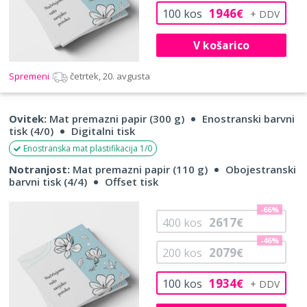
1946
100
kos
€
V košarico
Spremeni
četrtek, 20. avgusta
Ovitek:
Mat premazni papir (300 g)
Enostranski barvni
tisk (4/0)
Digitalni tisk
Enostranska mat plastifikacija 1/0
Notranjost:
Mat premazni papir (110 g)
Obojestranski
barvni tisk (4/4)
Offset tisk
-66%
2617
400
kos
€
-46%
2079
200
kos
€
1934
100
kos
€