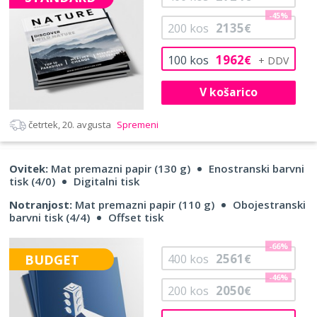
-45%
2135
200
kos
€
1962
100
kos
€
V košarico
četrtek, 20. avgusta
Spremeni
Ovitek:
Mat premazni papir (130 g)
Enostranski barvni
tisk (4/0)
Digitalni tisk
Notranjost:
Mat premazni papir (110 g)
Obojestranski
barvni tisk (4/4)
Offset tisk
-66%
2561
BUDGET
400
kos
€
-46%
2050
200
kos
€