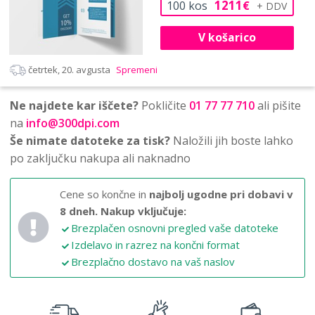
1211
100
kos
€
V košarico
četrtek, 20. avgusta
Spremeni
Ne najdete kar iščete?
Pokličite
01 77 77 710
ali pišite
na
info@300dpi.com
Še nimate datoteke za tisk?
Naložili jih boste lahko
po zaključku nakupa ali naknadno
Cene so končne in
najbolj ugodne pri dobavi v
8 dneh.
Nakup vključuje:
Brezplačen osnovni pregled vaše datoteke
Izdelavo in razrez na končni format
Brezplačno dostavo na vaš naslov