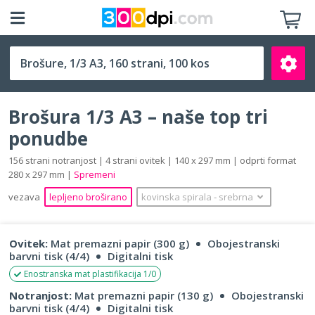
1/3 A3 (140 x 297 mm)
Brošura 1/3 A3 – naše top tri
ponudbe
156 strani notranjost | 4 strani ovitek | 140 x 297 mm | odprti format
280 x 297 mm |
Spremeni
Išči
vezava
lepljeno broširano
kovinska spirala
‐
srebrna
Ovitek:
Mat premazni papir (300 g)
Obojestranski
barvni tisk (4/4)
Digitalni tisk
Enostranska mat plastifikacija 1/0
Notranjost:
Mat premazni papir (130 g)
Obojestranski
barvni tisk (4/4)
Digitalni tisk