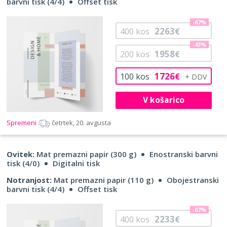
barvni tisk (4/4)
Offset tisk
-67%
2263
400
kos
€
-43%
1958
200
kos
€
1726
100
kos
€
V košarico
Spremeni
četrtek, 20. avgusta
Ovitek:
Mat premazni papir (300 g)
Enostranski barvni
tisk (4/0)
Digitalni tisk
Notranjost:
Mat premazni papir (110 g)
Obojestranski
barvni tisk (4/4)
Offset tisk
-67%
2233
400
kos
€