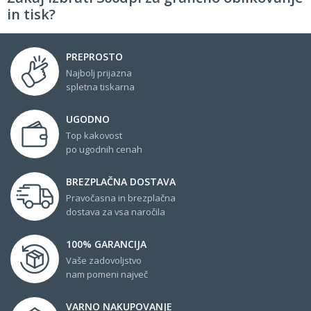
in tisk?
PREPROSTO
Najbolj prijazna
spletna tiskarna
UGODNO
Top kakovost
po ugodnih cenah
BREZPLAČNA DOSTAVA
Pravočasna in brezplačna
dostava za vsa naročila
100% GARANCIJA
Vaše zadovoljstvo
nam pomeni največ
VARNO NAKUPOVANJE