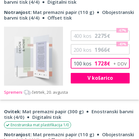
barvni tisk (4/4)
Digitalni tisk
Notranjost:
Mat premazni papir (110 g)
Obojestranski
barvni tisk (4/4)
Offset tisk
-67%
2275
400
kos
€
-43%
1966
200
kos
€
1728
100
kos
€
V košarico
Spremeni
četrtek, 20. avgusta
Ovitek:
Mat premazni papir (300 g)
Enostranski barvni
tisk (4/0)
Digitalni tisk
Enostranska mat plastifikacija 1/0
Notranjost:
Mat premazni papir (110 g)
Obojestranski