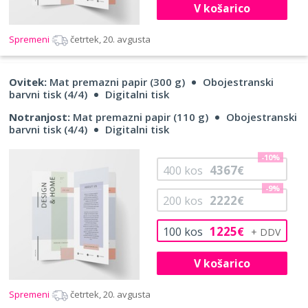
V košarico
Spremeni
četrtek, 20. avgusta
Ovitek:
Mat premazni papir (300 g)
Obojestranski
barvni tisk (4/4)
Digitalni tisk
Notranjost:
Mat premazni papir (110 g)
Obojestranski
barvni tisk (4/4)
Digitalni tisk
-10%
4367
400
kos
€
-9%
2222
200
kos
€
1225
100
kos
€
V košarico
Spremeni
četrtek, 20. avgusta