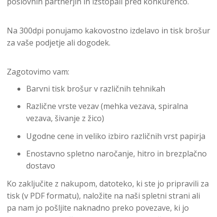
poslovnih partnerjih in izstopali pred konkurenco.
Na 300dpi ponujamo kakovostno izdelavo in tisk brošur
za vaše podjetje ali dogodek.
Zagotovimo vam:
Barvni tisk brošur v različnih tehnikah
Različne vrste vezav (mehka vezava, spiralna
vezava, šivanje z žico)
Ugodne cene in veliko izbiro različnih vrst papirja
Enostavno spletno naročanje, hitro in brezplačno
dostavo
Ko zaključite z nakupom, datoteko, ki ste jo pripravili za
tisk (v PDF formatu), naložite na naši spletni strani ali
pa nam jo pošljite naknadno preko povezave, ki jo