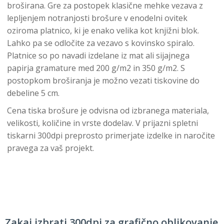
broširana. Gre za postopek klasične mehke vezava z
lepljenjem notranjosti brošure v enodelni ovitek
oziroma platnico, ki je enako velika kot knjižni blok.
Lahko pa se odločite za vezavo s kovinsko spiralo.
Platnice so po navadi izdelane iz mat ali sijajnega
papirja gramature med 200 g/m2 in 350 g/m2. S
postopkom broširanja je možno vezati tiskovine do
debeline 5 cm.
Cena tiska brošure je odvisna od izbranega materiala,
velikosti, količine in vrste dodelav. V prijazni spletni
tiskarni 300dpi preprosto primerjate izdelke in naročite
pravega za vaš projekt.
Zakaj izbrati 300dpi za grafično oblikovanje