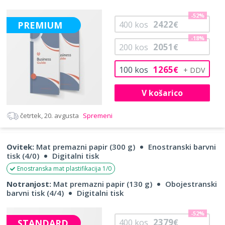
-52%
2422
PREMIUM
400
kos
€
-18%
2051
200
kos
€
1265
100
kos
€
V košarico
četrtek, 20. avgusta
Spremeni
Ovitek:
Mat premazni papir (300 g)
Enostranski barvni
tisk (4/0)
Digitalni tisk
Enostranska mat plastifikacija 1/0
Notranjost:
Mat premazni papir (130 g)
Obojestranski
barvni tisk (4/4)
Digitalni tisk
-52%
2379
STANDARD
400
kos
€