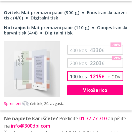
Ovitek:
Mat premazni papir (300 g)
Enostranski barvni
tisk (4/0)
Digitalni tisk
Notranjost:
Mat premazni papir (110 g)
Obojestranski
barvni tisk (4/4)
Digitalni tisk
-10%
4330
400
kos
€
-9%
2203
200
kos
€
1215
100
kos
€
V košarico
Spremeni
četrtek, 20. avgusta
Ne najdete kar iščete?
Pokličite
01 77 77 710
ali pišite
na
info@300dpi.com