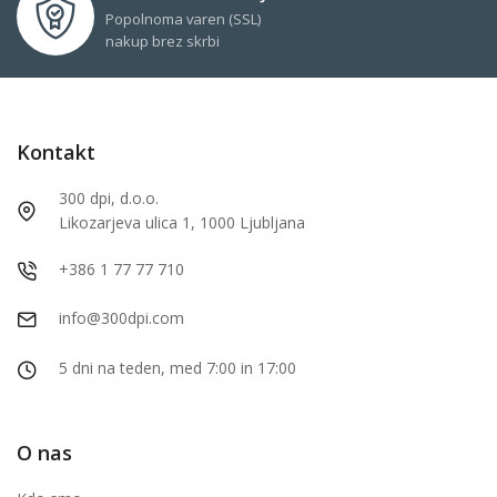
Popolnoma varen (SSL)
nakup brez skrbi
Kontakt
300 dpi, d.o.o.
Likozarjeva ulica 1, 1000 Ljubljana
+386 1 77 77 710
info@300dpi.com
5 dni na teden, med 7:00 in 17:00
O nas