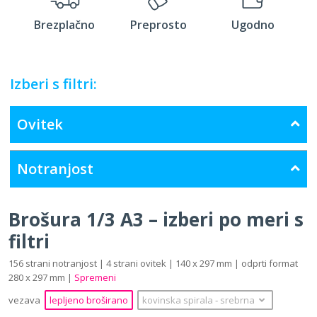
Brezplačno
Preprosto
Ugodno
Izberi s filtri:
Ovitek
Notranjost
Brošura 1/3 A3 – izberi po meri s
filtri
156 strani notranjost | 4 strani ovitek | 140 x 297 mm | odprti format
280 x 297 mm |
Spremeni
vezava
lepljeno broširano
kovinska spirala
‐
srebrna