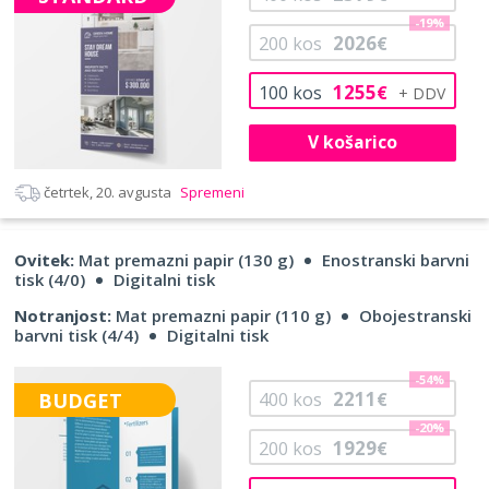
-19%
2026
200
kos
€
1255
100
kos
€
V košarico
četrtek, 20. avgusta
Spremeni
Ovitek:
Mat premazni papir (130 g)
Enostranski barvni
tisk (4/0)
Digitalni tisk
Notranjost:
Mat premazni papir (110 g)
Obojestranski
barvni tisk (4/4)
Digitalni tisk
-54%
2211
BUDGET
400
kos
€
-20%
1929
200
kos
€