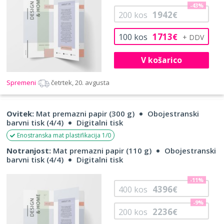
-43%
1942
200
kos
€
1713
100
kos
€
V košarico
Spremeni
četrtek, 20. avgusta
Ovitek:
Mat premazni papir (300 g)
Obojestranski
barvni tisk (4/4)
Digitalni tisk
Enostranska mat plastifikacija 1/0
Notranjost:
Mat premazni papir (110 g)
Obojestranski
barvni tisk (4/4)
Digitalni tisk
-11%
4396
400
kos
€
-9%
2236
200
kos
€