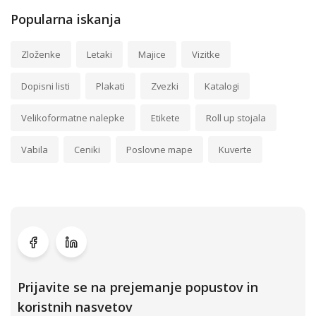
Popularna iskanja
Zloženke
Letaki
Majice
Vizitke
Dopisni listi
Plakati
Zvezki
Katalogi
Velikoformatne nalepke
Etikete
Roll up stojala
Vabila
Ceniki
Poslovne mape
Kuverte
Prijavite se na prejemanje popustov in
koristnih nasvetov