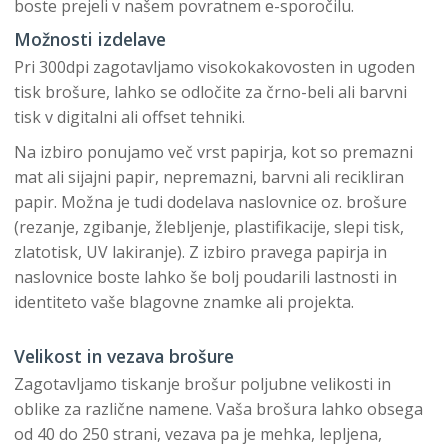
boste prejeli v našem povratnem e-sporočilu.
Možnosti izdelave
Pri 300dpi zagotavljamo visokokakovosten in ugoden
tisk brošure, lahko se odločite za črno-beli ali barvni
tisk v digitalni ali offset tehniki.
Na izbiro ponujamo več vrst papirja, kot so premazni
mat ali sijajni papir, nepremazni, barvni ali recikliran
papir. Možna je tudi dodelava naslovnice oz. brošure
(rezanje, zgibanje, žlebljenje, plastifikacije, slepi tisk,
zlatotisk, UV lakiranje). Z izbiro pravega papirja in
naslovnice boste lahko še bolj poudarili lastnosti in
identiteto vaše blagovne znamke ali projekta.
Velikost in vezava brošure
Zagotavljamo tiskanje brošur poljubne velikosti in
oblike za različne namene. Vaša brošura lahko obsega
od 40 do 250 strani, vezava pa je mehka, lepljena,