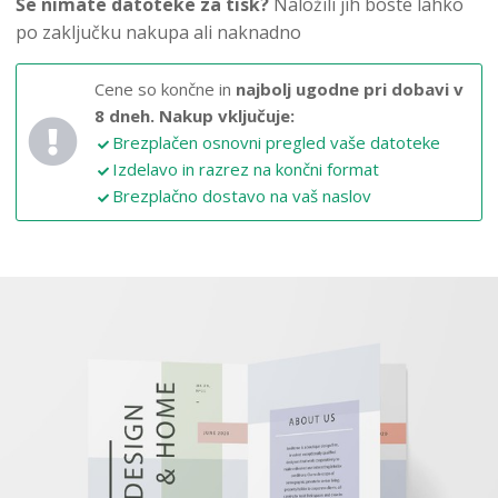
Še nimate datoteke za tisk?
Naložili jih boste lahko
po zaključku nakupa ali naknadno
Cene so končne in
najbolj ugodne pri dobavi v
8 dneh.
Nakup vključuje:
Brezplačen osnovni pregled vaše datoteke
Izdelavo in razrez na končni format
Brezplačno dostavo na vaš naslov