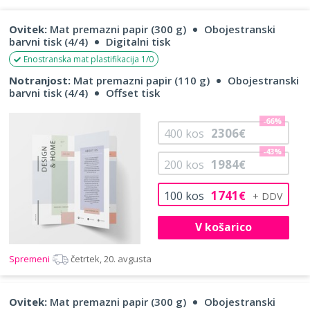
Ovitek:
Mat premazni papir (300 g)
Obojestranski
barvni tisk (4/4)
Digitalni tisk
Enostranska mat plastifikacija 1/0
Notranjost:
Mat premazni papir (110 g)
Obojestranski
barvni tisk (4/4)
Offset tisk
-66%
2306
400
kos
€
-43%
1984
200
kos
€
1741
100
kos
€
V košarico
Spremeni
četrtek, 20. avgusta
Ovitek:
Mat premazni papir (300 g)
Obojestranski