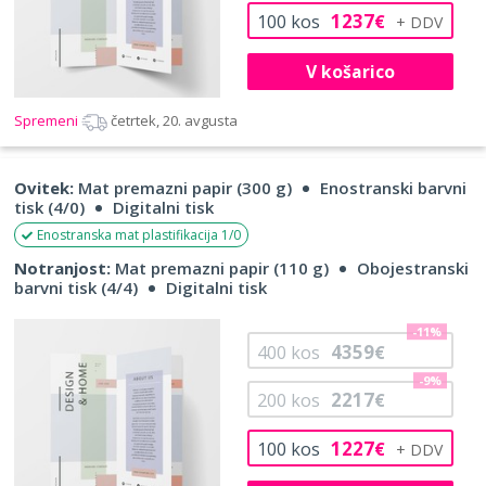
1237
100
kos
€
V košarico
Spremeni
četrtek, 20. avgusta
Ovitek:
Mat premazni papir (300 g)
Enostranski barvni
tisk (4/0)
Digitalni tisk
Enostranska mat plastifikacija 1/0
Notranjost:
Mat premazni papir (110 g)
Obojestranski
barvni tisk (4/4)
Digitalni tisk
-11%
4359
400
kos
€
-9%
2217
200
kos
€
1227
100
kos
€