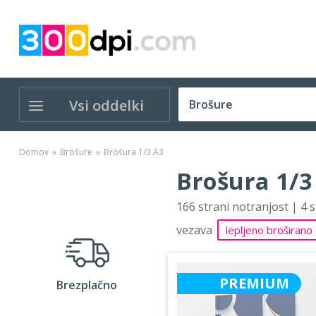
Vsi oddelki
Domov
Brošure
Brošura 1/3 A3
Brošura 1/3
166 strani notranjost | 4 
vezava
lepljeno broširano
PREMIUM
Brezplačno