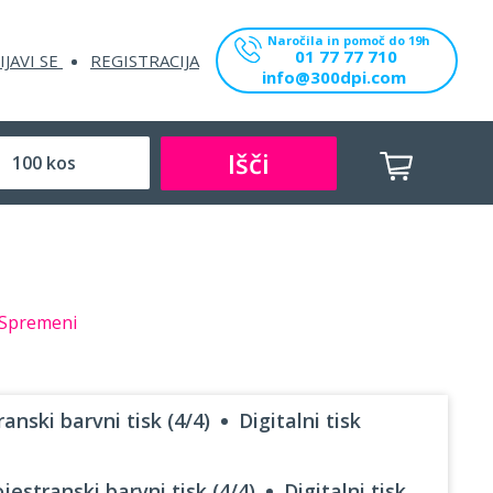
Naročila in pomoč do 19h
01 77 77 710
IJAVI SE
REGISTRACIJA
info@300dpi.com
Išči
Spremeni
anski barvni tisk (4/4)
Digitalni tisk
jestranski barvni tisk (4/4)
Digitalni tisk