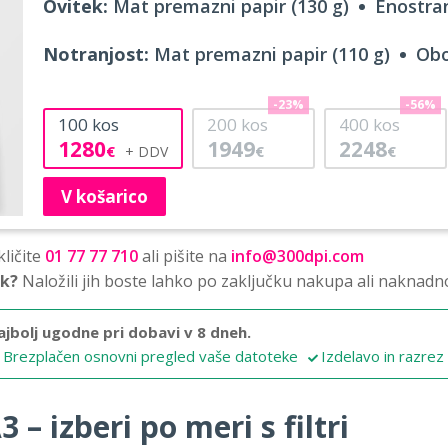
Ovitek:
Mat premazni papir (130 g)
Enostran
Notranjost:
Mat premazni papir (110 g)
Obo
-23%
-56%
100
kos
200
kos
400
kos
1280
1949
2248
€
€
€
V košarico
ličite
01 77 77 710
ali pišite na
info@300dpi.com
sk?
Naložili jih boste lahko po zaključku nakupa ali naknadn
ajbolj ugodne pri dobavi v 8 dneh.
Brezplačen osnovni pregled vaše datoteke
Izdelavo in razrez
 – izberi po meri s filtri