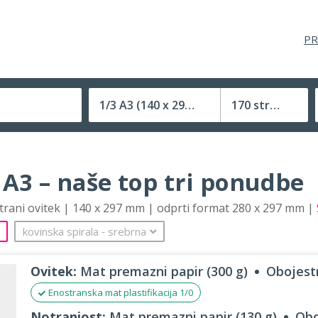
PR
1/3 A3
(140 x 297 mm)
170 strani
Velikost (zaprte) tiskovine
 A3 – naše top tri ponudbe
strani ovitek | 140 x 297 mm | odprti format 280 x 297 mm |
kovinska spirala
‐
srebrna
Ovitek:
Mat premazni papir (300 g)
Obojestr
Enostranska mat plastifikacija 1/0
Notranjost:
Mat premazni papir (130 g)
Obo