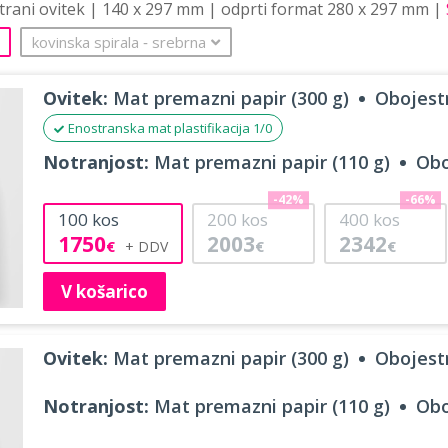
strani ovitek | 140 x 297 mm | odprti format 280 x 297 mm |
kovinska spirala
‐
srebrna
Ovitek:
Mat premazni papir (300 g)
Obojestr
Enostranska mat plastifikacija 1/0
Notranjost:
Mat premazni papir (110 g)
Obo
-42%
-66%
100
kos
200
kos
400
kos
1750
2003
2342
€
€
€
V košarico
Ovitek:
Mat premazni papir (300 g)
Obojestr
Notranjost:
Mat premazni papir (110 g)
Obo