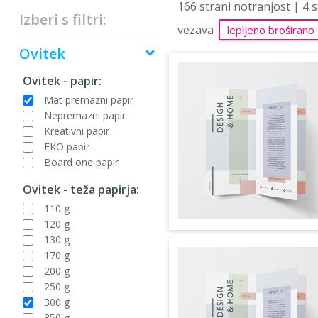
166 strani notranjost | 4 
Izberi s filtri:
vezava
lepljeno broširano
Ovitek
Ovitek - papir:
Mat premazni papir
Nepremazni papir
Kreativni papir
EKO papir
Board one papir
Ovitek - teža papirja:
110 g
120 g
130 g
170 g
200 g
250 g
300 g
350 g