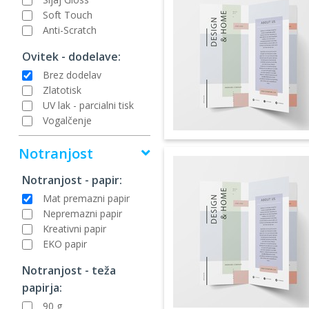
Soft Touch
Anti-Scratch
Ovitek - dodelave:
Brez dodelav
Zlatotisk
UV lak - parcialni tisk
Vogalčenje
Notranjost
Notranjost - papir:
Mat premazni papir
Nepremazni papir
Kreativni papir
EKO papir
Notranjost - teža
papirja:
90 g