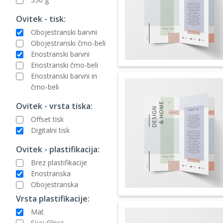
Ovitek - tisk:
Obojestranski barvni
Obojestranski črno-beli
Enostranski barvni
Enostranski črno-beli
Enostranski barvni in
črno-beli
Ovitek - vrsta tiska:
Offset tisk
Digitalni tisk
Ovitek - plastifikacija:
Brez plastifikacije
Enostranska
Obojestranska
Vrsta plastifikacije:
Mat
Sijaj Gloss