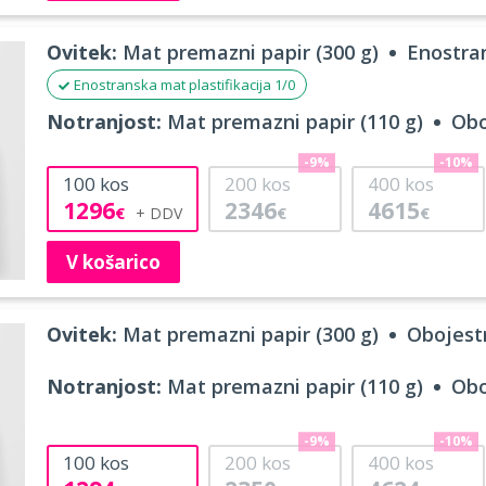
Ovitek:
Mat premazni papir (300 g)
Enostran
Enostranska mat plastifikacija 1/0
Notranjost:
Mat premazni papir (110 g)
Obo
-9%
-10%
100
kos
200
kos
400
kos
1296
2346
4615
€
€
€
V košarico
Ovitek:
Mat premazni papir (300 g)
Obojestr
Notranjost:
Mat premazni papir (110 g)
Obo
-9%
-10%
100
kos
200
kos
400
kos