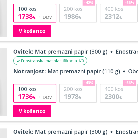
-42%
-66%
100
kos
200
kos
400
kos
1738
1986
2312
€
€
€
V košarico
Ovitek:
Mat premazni papir (300 g)
Enostran
Enostranska mat plastifikacija 1/0
Notranjost:
Mat premazni papir (110 g)
Obo
-43%
-66%
100
kos
200
kos
400
kos
1736
1978
2300
€
€
€
V košarico
Ovitek:
Mat premazni papir (300 g)
Enostran