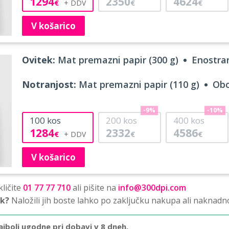
1294
2350
4624
€
€
€
V košarico
Ovitek:
Mat premazni papir (300 g)
Enostran
Notranjost:
Mat premazni papir (110 g)
Obo
-9%
-10%
100
kos
200
kos
400
kos
1284
2332
4586
€
€
€
V košarico
ličite
01 77 77 710
ali pišite na
info@300dpi.com
sk?
Naložili jih boste lahko po zaključku nakupa ali naknadn
ajbolj ugodne pri dobavi v 8 dneh.