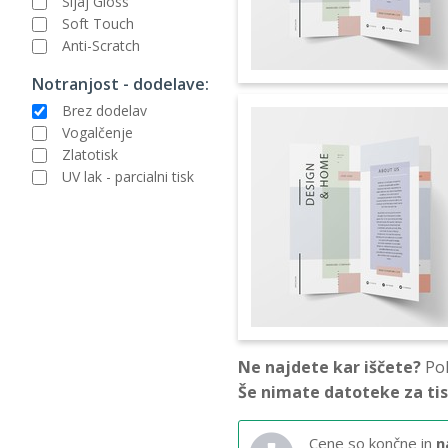
Sijaj Gloss
Soft Touch
Anti-Scratch
Notranjost - dodelave:
Brez dodelav
Vogalčenje
Zlatotisk
UV lak - parcialni tisk
Ne najdete kar iščete?
Pok
Še nimate datoteke za ti
Cene so končne in
n