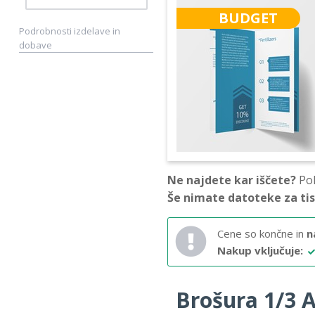
BUDGET
Podrobnosti izdelave in
dobave
Ne najdete kar iščete?
Pok
Še nimate datoteke za ti
Cene so končne in
n
Nakup vključuje:
Brošura 1/3 A3