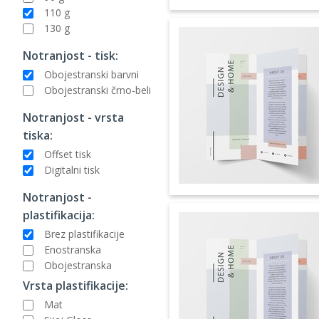
110 g
130 g
Notranjost - tisk:
Obojestranski barvni
Obojestranski črno-beli
Notranjost - vrsta
tiska:
Offset tisk
Digitalni tisk
Notranjost -
plastifikacija:
Brez plastifikacije
Enostranska
Obojestranska
Vrsta plastifikacije:
Mat