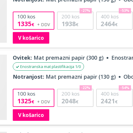
-27%
-53%
100
kos
200
kos
400
kos
1335
1938
2464
€
€
€
V košarico
Ovitek:
Mat premazni papir (300 g)
Enostran
Enostranska mat plastifikacija 1/0
Notranjost:
Mat premazni papir (130 g)
Obo
-22%
-54%
100
kos
200
kos
400
kos
1325
2048
2421
€
€
€
V košarico