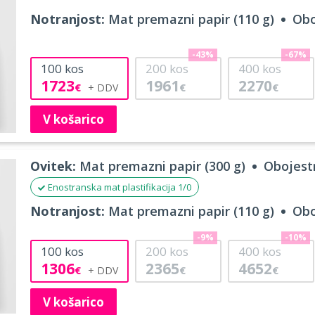
Notranjost:
Mat premazni papir (110 g)
Obo
-43%
-67%
100
kos
200
kos
400
kos
1723
1961
2270
€
€
€
V košarico
Ovitek:
Mat premazni papir (300 g)
Obojestr
Enostranska mat plastifikacija 1/0
Notranjost:
Mat premazni papir (110 g)
Obo
-9%
-10%
100
kos
200
kos
400
kos
1306
2365
4652
€
€
€
V košarico