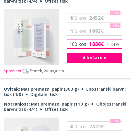
barvni tisk (4/4)
Offset tisk
-67%
2452
400
kos
€
-47%
1993
200
kos
€
1886
100
kos
€
V košarico
Spremeni
četrtek, 20. avgusta
Ovitek:
Mat premazni papir (300 g)
Enostranski barvni
tisk (4/0)
Digitalni tisk
Notranjost:
Mat premazni papir (110 g)
Obojestranski
barvni tisk (4/4)
Offset tisk
-67%
2422
400
kos
€