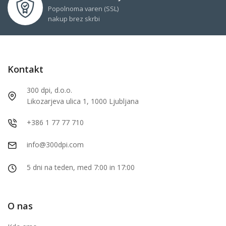
Popolnoma varen (SSL)
nakup brez skrbi
Kontakt
300 dpi, d.o.o.
Likozarjeva ulica 1, 1000 Ljubljana
+386 1 77 77 710
info@300dpi.com
5 dni na teden, med 7:00 in 17:00
O nas