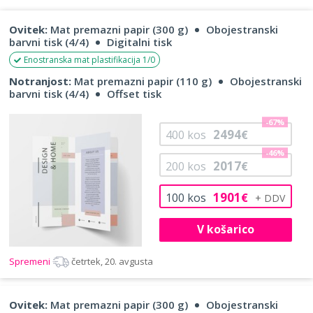
Ovitek:
Mat premazni papir (300 g)
Obojestranski
barvni tisk (4/4)
Digitalni tisk
Enostranska mat plastifikacija 1/0
Notranjost:
Mat premazni papir (110 g)
Obojestranski
barvni tisk (4/4)
Offset tisk
-67%
2494
400
kos
€
-46%
2017
200
kos
€
1901
100
kos
€
V košarico
Spremeni
četrtek, 20. avgusta
Ovitek:
Mat premazni papir (300 g)
Obojestranski