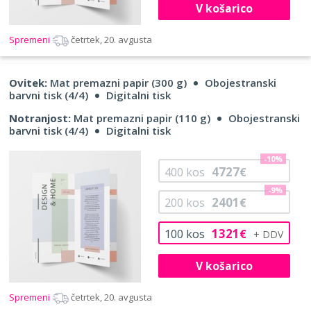
V košarico
Spremeni
četrtek, 20. avgusta
Ovitek:
Mat premazni papir (300 g)
Obojestranski
barvni tisk (4/4)
Digitalni tisk
Notranjost:
Mat premazni papir (110 g)
Obojestranski
barvni tisk (4/4)
Digitalni tisk
-10%
4727
400
kos
€
-9%
2401
200
kos
€
1321
100
kos
€
V košarico
Spremeni
četrtek, 20. avgusta