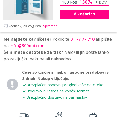
1307
100
kos
€
V košarico
četrtek, 20. avgusta
Spremeni
Ne najdete kar iščete?
Pokličite
01 77 77 710
ali pišite
na
info@300dpi.com
Še nimate datoteke za tisk?
Naložili jih boste lahko
po zaključku nakupa ali naknadno
Cene so končne in
najbolj ugodne pri dobavi v
8 dneh.
Nakup vključuje:
Brezplačen osnovni pregled vaše datoteke
Izdelavo in razrez na končni format
Brezplačno dostavo na vaš naslov