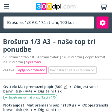
1/3 A3 (140 x 297 mm)
Brošura 1/3 A3 – naše top tri
ponudbe
170 strani notranjost | 4 strani ovitek | 140 x 297 mm | odprti format
280 x 297 mm |
Spremeni
Išči
vezava
lepljeno broširano
kovinska spirala
‐
srebrna
Ovitek:
Mat premazni papir (300 g)
Obojestranski
barvni tisk (4/4)
Digitalni tisk
Enostranska mat plastifikacija 1/0
Notranjost:
Mat premazni papir (130 g)
Obojestranski
barvni tisk (4/4)
Digitalni tisk