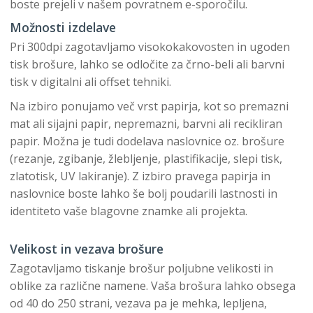
boste prejeli v našem povratnem e-sporočilu.
Možnosti izdelave
Pri 300dpi zagotavljamo visokokakovosten in ugoden
tisk brošure, lahko se odločite za črno-beli ali barvni
tisk v digitalni ali offset tehniki.
Na izbiro ponujamo več vrst papirja, kot so premazni
mat ali sijajni papir, nepremazni, barvni ali recikliran
papir. Možna je tudi dodelava naslovnice oz. brošure
(rezanje, zgibanje, žlebljenje, plastifikacije, slepi tisk,
zlatotisk, UV lakiranje). Z izbiro pravega papirja in
naslovnice boste lahko še bolj poudarili lastnosti in
identiteto vaše blagovne znamke ali projekta.
Velikost in vezava brošure
Zagotavljamo tiskanje brošur poljubne velikosti in
oblike za različne namene. Vaša brošura lahko obsega
od 40 do 250 strani, vezava pa je mehka, lepljena,