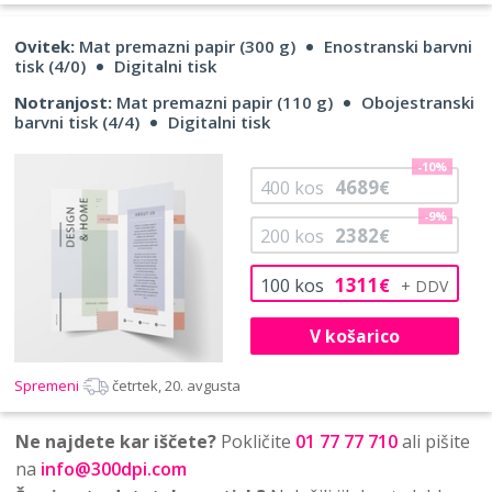
Ovitek:
Mat premazni papir (300 g)
Enostranski barvni
tisk (4/0)
Digitalni tisk
Notranjost:
Mat premazni papir (110 g)
Obojestranski
barvni tisk (4/4)
Digitalni tisk
-10%
4689
400
kos
€
-9%
2382
200
kos
€
1311
100
kos
€
V košarico
Spremeni
četrtek, 20. avgusta
Ne najdete kar iščete?
Pokličite
01 77 77 710
ali pišite
na
info@300dpi.com