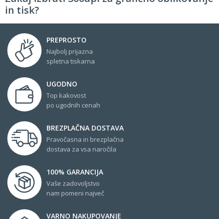
in tisk?
PREPROSTO
Najbolj prijazna
spletna tiskarna
UGODNO
Top kakovost
po ugodnih cenah
BREZPLAČNA DOSTAVA
Pravočasna in brezplačna
dostava za vsa naročila
100% GARANCIJA
Vaše zadovoljstvo
nam pomeni največ
VARNO NAKUPOVANJE