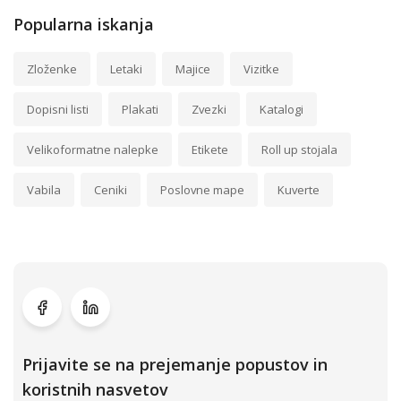
Popularna iskanja
Zloženke
Letaki
Majice
Vizitke
Dopisni listi
Plakati
Zvezki
Katalogi
Velikoformatne nalepke
Etikete
Roll up stojala
Vabila
Ceniki
Poslovne mape
Kuverte
Prijavite se na prejemanje popustov in
koristnih nasvetov