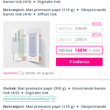
barvni tisk (4/4)
Digitalni tisk
Notranjost:
Mat premazni papir (110 g)
Obojestranski
barvni tisk (4/4)
Offset tisk
-67%
2464
400
kos
€
-47%
2001
200
kos
€
1889
100
kos
€
V košarico
Spremeni
četrtek, 20. avgusta
Ovitek:
Mat premazni papir (300 g)
Enostranski barvni
tisk (4/0)
Digitalni tisk
Enostranska mat plastifikacija 1/0
Notranjost:
Mat premazni papir (110 g)
Obojestranski