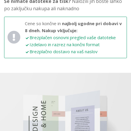
Še nimate datoteke za tisk?
Naložili jih boste lahko
po zaključku nakupa ali naknadno
Cene so končne in
najbolj ugodne pri dobavi v
8 dneh.
Nakup vključuje:
Brezplačen osnovni pregled vaše datoteke
Izdelavo in razrez na končni format
Brezplačno dostavo na vaš naslov