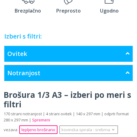
Brezplačno
Preprosto
Ugodno
Izberi s filtri:
Ovitek
Notranjost
Brošura 1/3 A3 – izberi po meri s
filtri
170 strani notranjost | 4 strani ovitek | 140 x 297 mm | odprti format
280 x 297 mm |
Spremeni
vezava
lepljeno broširano
kovinska spirala
‐
srebrna