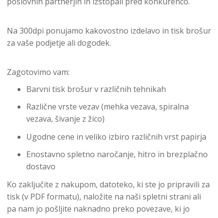
poslovnih partnerjih in izstopali pred konkurenco.
Na 300dpi ponujamo kakovostno izdelavo in tisk brošur
za vaše podjetje ali dogodek.
Zagotovimo vam:
Barvni tisk brošur v različnih tehnikah
Različne vrste vezav (mehka vezava, spiralna
vezava, šivanje z žico)
Ugodne cene in veliko izbiro različnih vrst papirja
Enostavno spletno naročanje, hitro in brezplačno
dostavo
Ko zaključite z nakupom, datoteko, ki ste jo pripravili za
tisk (v PDF formatu), naložite na naši spletni strani ali
pa nam jo pošljite naknadno preko povezave, ki jo