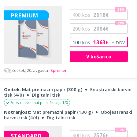
-51%
2618
PREMIUM
400
kos
€
-23%
2084
200
kos
€
1363
100
kos
€
V košarico
četrtek, 20. avgusta
Spremeni
Ovitek:
Mat premazni papir (300 g)
Enostranski barvni
tisk (4/0)
Digitalni tisk
Enostranska mat plastifikacija 1/0
Notranjost:
Mat premazni papir (130 g)
Obojestranski
barvni tisk (4/4)
Digitalni tisk
-52%
2576
STANDARD
400
kos
€