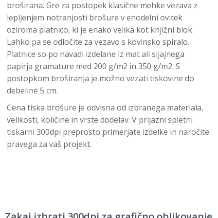
broširana. Gre za postopek klasične mehke vezava z
lepljenjem notranjosti brošure v enodelni ovitek
oziroma platnico, ki je enako velika kot knjižni blok.
Lahko pa se odločite za vezavo s kovinsko spiralo.
Platnice so po navadi izdelane iz mat ali sijajnega
papirja gramature med 200 g/m2 in 350 g/m2. S
postopkom broširanja je možno vezati tiskovine do
debeline 5 cm.
Cena tiska brošure je odvisna od izbranega materiala,
velikosti, količine in vrste dodelav. V prijazni spletni
tiskarni 300dpi preprosto primerjate izdelke in naročite
pravega za vaš projekt.
Zakaj izbrati 300dpi za grafično oblikovanje