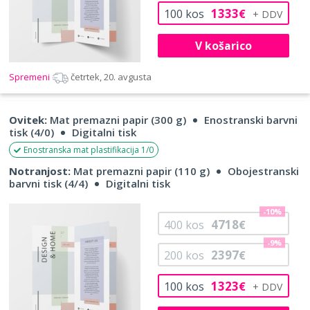
1333
100
kos
€
V košarico
Spremeni
četrtek, 20. avgusta
Ovitek:
Mat premazni papir (300 g)
Enostranski barvni
tisk (4/0)
Digitalni tisk
Enostranska mat plastifikacija 1/0
Notranjost:
Mat premazni papir (110 g)
Obojestranski
barvni tisk (4/4)
Digitalni tisk
-10%
4718
400
kos
€
-9%
2397
200
kos
€
1323
100
kos
€