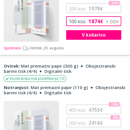
-47%
1978
200
kos
€
1874
100
kos
€
V košarico
Spremeni
četrtek, 20. avgusta
Ovitek:
Mat premazni papir (300 g)
Obojestranski
barvni tisk (4/4)
Digitalni tisk
Enostranska mat plastifikacija 1/0
Notranjost:
Mat premazni papir (110 g)
Obojestranski
barvni tisk (4/4)
Digitalni tisk
-10%
4755
400
kos
€
-9%
2416
200
kos
€