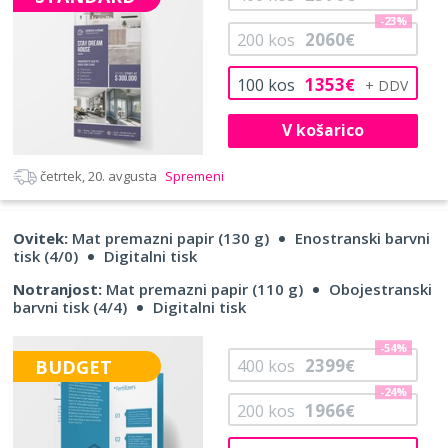
-23%
2060
200
kos
€
1353
100
kos
€
V košarico
četrtek, 20. avgusta
Spremeni
Ovitek:
Mat premazni papir (130 g)
Enostranski barvni
tisk (4/0)
Digitalni tisk
Notranjost:
Mat premazni papir (110 g)
Obojestranski
barvni tisk (4/4)
Digitalni tisk
-54%
2399
BUDGET
400
kos
€
-24%
1966
200
kos
€