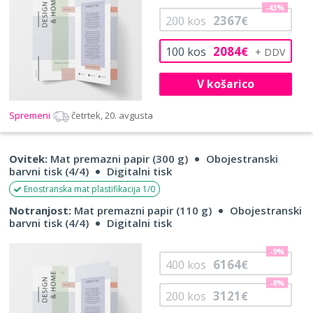
-43%
2367
200
kos
€
2084
100
kos
€
V košarico
Spremeni
četrtek, 20. avgusta
Ovitek:
Mat premazni papir (300 g)
Obojestranski
barvni tisk (4/4)
Digitalni tisk
Enostranska mat plastifikacija 1/0
Notranjost:
Mat premazni papir (110 g)
Obojestranski
barvni tisk (4/4)
Digitalni tisk
-9%
6164
400
kos
€
-8%
3121
200
kos
€