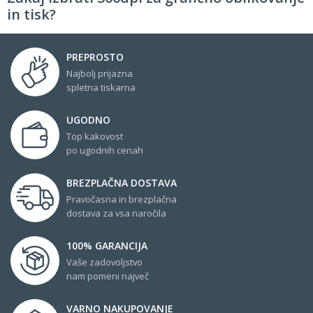
in tisk?
PREPROSTO
Najbolj prijazna
spletna tiskarna
UGODNO
Top kakovost
po ugodnih cenah
BREZPLAČNA DOSTAVA
Pravočasna in brezplačna
dostava za vsa naročila
100% GARANCIJA
Vaše zadovoljstvo
nam pomeni največ
VARNO NAKUPOVANJE