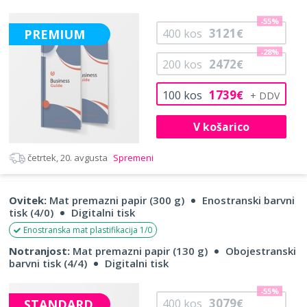
-55%
3121
PREMIUM
400
kos
€
-28%
2472
200
kos
€
1739
100
kos
€
V košarico
četrtek, 20. avgusta
Spremeni
Ovitek:
Mat premazni papir (300 g)
Enostranski barvni
tisk (4/0)
Digitalni tisk
Enostranska mat plastifikacija 1/0
Notranjost:
Mat premazni papir (130 g)
Obojestranski
barvni tisk (4/4)
Digitalni tisk
-55%
3079
STANDARD
400
kos
€