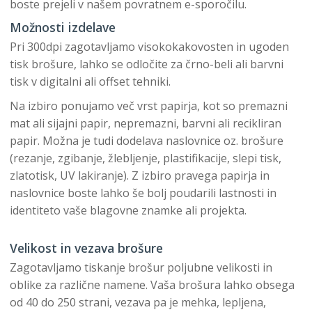
boste prejeli v našem povratnem e-sporočilu.
Možnosti izdelave
Pri 300dpi zagotavljamo visokokakovosten in ugoden
tisk brošure, lahko se odločite za črno-beli ali barvni
tisk v digitalni ali offset tehniki.
Na izbiro ponujamo več vrst papirja, kot so premazni
mat ali sijajni papir, nepremazni, barvni ali recikliran
papir. Možna je tudi dodelava naslovnice oz. brošure
(rezanje, zgibanje, žlebljenje, plastifikacije, slepi tisk,
zlatotisk, UV lakiranje). Z izbiro pravega papirja in
naslovnice boste lahko še bolj poudarili lastnosti in
identiteto vaše blagovne znamke ali projekta.
Velikost in vezava brošure
Zagotavljamo tiskanje brošur poljubne velikosti in
oblike za različne namene. Vaša brošura lahko obsega
od 40 do 250 strani, vezava pa je mehka, lepljena,