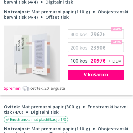
barvni tisk (4/4)
Digitalni tisk
Notranjost:
Mat premazni papir (110 g)
Obojestranski
barvni tisk (4/4)
Offset tisk
-64%
2962
400
kos
€
-43%
2390
200
kos
€
2097
100
kos
€
V košarico
Spremeni
četrtek, 20. avgusta
Ovitek:
Mat premazni papir (300 g)
Enostranski barvni
tisk (4/0)
Digitalni tisk
Enostranska mat plastifikacija 1/0
Notranjost:
Mat premazni papir (110 g)
Obojestranski