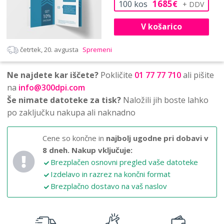
1685
100
kos
€
V košarico
četrtek, 20. avgusta
Spremeni
Ne najdete kar iščete?
Pokličite
01 77 77 710
ali pišite
na
info@300dpi.com
Še nimate datoteke za tisk?
Naložili jih boste lahko
po zaključku nakupa ali naknadno
Cene so končne in
najbolj ugodne pri dobavi v
8 dneh.
Nakup vključuje:
Brezplačen osnovni pregled vaše datoteke
Izdelavo in razrez na končni format
Brezplačno dostavo na vaš naslov