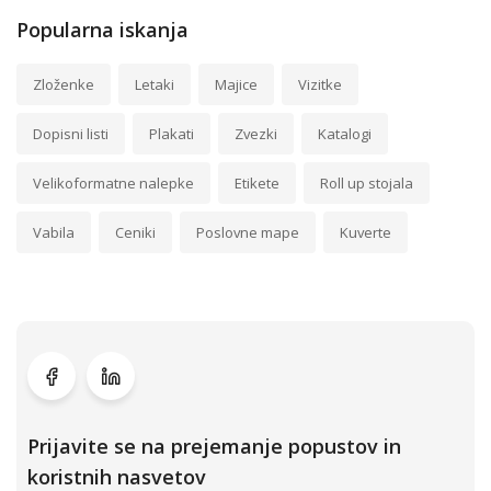
Popularna iskanja
Zloženke
Letaki
Majice
Vizitke
Dopisni listi
Plakati
Zvezki
Katalogi
Velikoformatne nalepke
Etikete
Roll up stojala
Vabila
Ceniki
Poslovne mape
Kuverte
Prijavite se na prejemanje popustov in
koristnih nasvetov