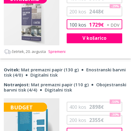
-29%
2448
200
kos
€
1729
100
kos
€
V košarico
četrtek, 20. avgusta
Spremeni
Ovitek:
Mat premazni papir (130 g)
Enostranski barvni
tisk (4/0)
Digitalni tisk
Notranjost:
Mat premazni papir (110 g)
Obojestranski
barvni tisk (4/4)
Digitalni tisk
-56%
2898
BUDGET
400
kos
€
-30%
2355
200
kos
€