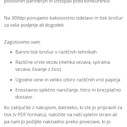
poslovnih partnerjih in izstopali pred konkurenco.
Na 300dpi ponujamo kakovostno izdelavo in tisk brošur
za vaše podjetje ali dogodek.
Zagotovimo vam:
Barvni tisk brošur v različnih tehnikah
Različne vrste vezav (mehka vezava, spiralna
vezava, šivanje z žico)
Ugodne cene in veliko izbiro različnih vrst papirja
Enostavno spletno naročanje, hitro in brezplačno
dostavo
Ko zaključite z nakupom, datoteko, ki ste jo pripravili za
tisk (v PDF formatu), naložite na naši spletni strani ali
pa nam jo pošljite naknadno preko povezave, ki jo