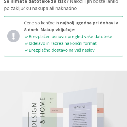
Še nimate datoteke za tisk?
Naložili jih boste lahko
po zaključku nakupa ali naknadno
Cene so končne in
najbolj ugodne pri dobavi v
8 dneh.
Nakup vključuje:
Brezplačen osnovni pregled vaše datoteke
Izdelavo in razrez na končni format
Brezplačno dostavo na vaš naslov