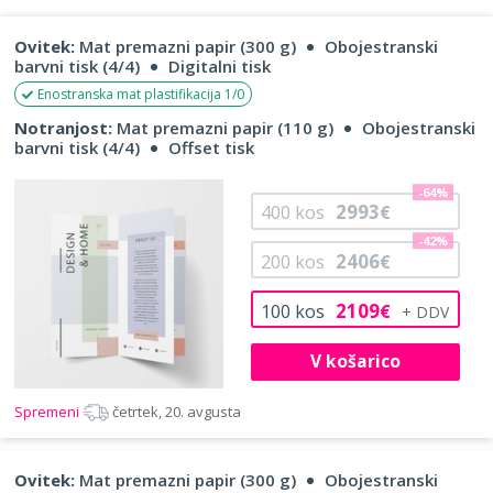
Ovitek:
Mat premazni papir (300 g)
Obojestranski
barvni tisk (4/4)
Digitalni tisk
Enostranska mat plastifikacija 1/0
Notranjost:
Mat premazni papir (110 g)
Obojestranski
barvni tisk (4/4)
Offset tisk
-64%
2993
400
kos
€
-42%
2406
200
kos
€
2109
100
kos
€
V košarico
Spremeni
četrtek, 20. avgusta
Ovitek:
Mat premazni papir (300 g)
Obojestranski