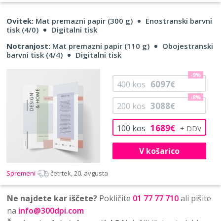
Ovitek:
Mat premazni papir (300 g)
Enostranski barvni
tisk (4/0)
Digitalni tisk
Notranjost:
Mat premazni papir (110 g)
Obojestranski
barvni tisk (4/4)
Digitalni tisk
-9%
6097
400
kos
€
-8%
3088
200
kos
€
1689
100
kos
€
V košarico
Spremeni
četrtek, 20. avgusta
Ne najdete kar iščete?
Pokličite
01 77 77 710
ali pišite
na
info@300dpi.com