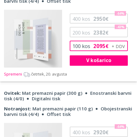
barvni tisk (4/4)
Offset tisk
-64%
2950
400
kos
€
-43%
2382
200
kos
€
2095
100
kos
€
V košarico
Spremeni
četrtek, 20. avgusta
Ovitek:
Mat premazni papir (300 g)
Enostranski barvni
tisk (4/0)
Digitalni tisk
Notranjost:
Mat premazni papir (110 g)
Obojestranski
barvni tisk (4/4)
Offset tisk
-64%
2920
400
kos
€