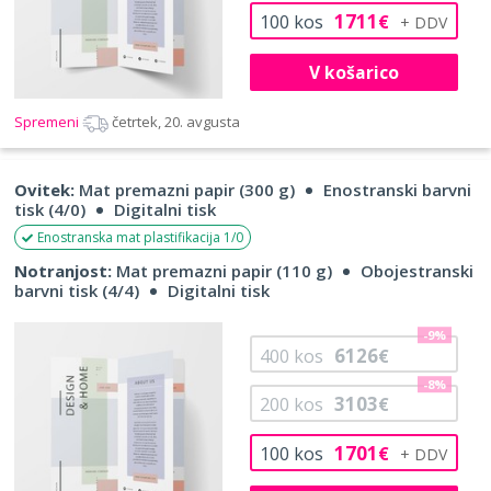
1711
100
kos
€
V košarico
Spremeni
četrtek, 20. avgusta
Ovitek:
Mat premazni papir (300 g)
Enostranski barvni
tisk (4/0)
Digitalni tisk
Enostranska mat plastifikacija 1/0
Notranjost:
Mat premazni papir (110 g)
Obojestranski
barvni tisk (4/4)
Digitalni tisk
-9%
6126
400
kos
€
-8%
3103
200
kos
€
1701
100
kos
€