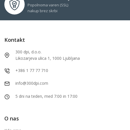
Popolnoma varen (SSL)
nakup brez skrbi
Kontakt
300 dpi, d.o.o.
Likozarjeva ulica 1, 1000 Ljubljana
+386 1 77 77 710
info@300dpi.com
5 dni na teden, med 7:00 in 17:00
O nas