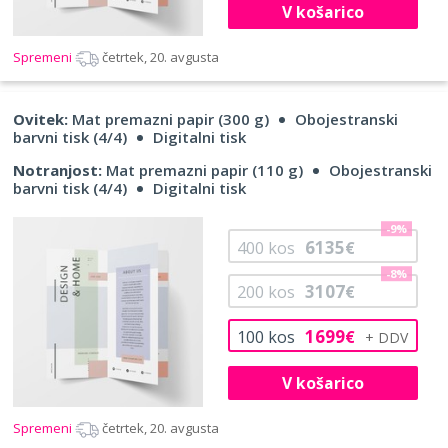
V košarico
Spremeni
četrtek, 20. avgusta
Ovitek:
Mat premazni papir (300 g)
Obojestranski
barvni tisk (4/4)
Digitalni tisk
Notranjost:
Mat premazni papir (110 g)
Obojestranski
barvni tisk (4/4)
Digitalni tisk
-9%
6135
400
kos
€
-8%
3107
200
kos
€
1699
100
kos
€
V košarico
Spremeni
četrtek, 20. avgusta