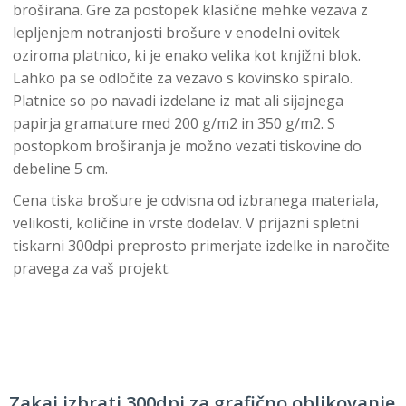
broširana. Gre za postopek klasične mehke vezava z
lepljenjem notranjosti brošure v enodelni ovitek
oziroma platnico, ki je enako velika kot knjižni blok.
Lahko pa se odločite za vezavo s kovinsko spiralo.
Platnice so po navadi izdelane iz mat ali sijajnega
papirja gramature med 200 g/m2 in 350 g/m2. S
postopkom broširanja je možno vezati tiskovine do
debeline 5 cm.
Cena tiska brošure je odvisna od izbranega materiala,
velikosti, količine in vrste dodelav. V prijazni spletni
tiskarni 300dpi preprosto primerjate izdelke in naročite
pravega za vaš projekt.
Zakaj izbrati 300dpi za grafično oblikovanje