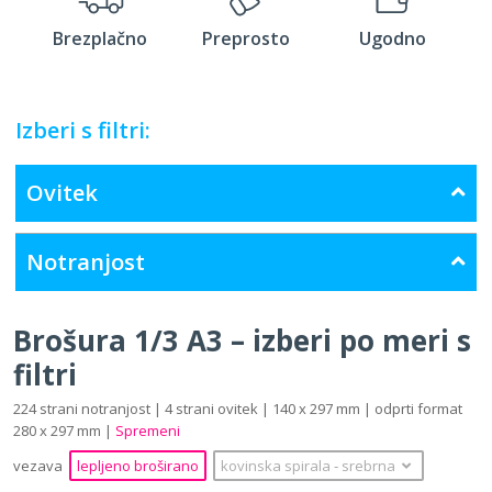
Brezplačno
Preprosto
Ugodno
Izberi s filtri:
Ovitek
Notranjost
Brošura 1/3 A3 – izberi po meri s
filtri
224 strani notranjost | 4 strani ovitek | 140 x 297 mm | odprti format
280 x 297 mm |
Spremeni
vezava
lepljeno broširano
kovinska spirala
‐
srebrna