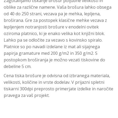
Zagotavljamo tiskanje brošur poljubne velikosti in
oblike za različne namene. Vaša brošura lahko obsega
od 40 do 250 strani, vezava pa je mehka, lepljena,
broširana. Gre za postopek klasične mehke vezava z
lepljenjem notranjosti brošure v enodelni ovitek
oziroma platnico, ki je enako velika kot knjižni blok.
Lahko pa se odločite za vezavo s kovinsko spiralo.
Platnice so po navadi izdelane iz mat ali sijajnega
papirja gramature med 200 g/m2 in 350 g/m2. S
postopkom broširanja je možno vezati tiskovine do
debeline 5 cm.
Cena tiska brošure je odvisna od izbranega materiala,
velikosti, količine in vrste dodelav. V prijazni spletni
tiskarni 300dpi preprosto primerjate izdelke in naročite
pravega za vaš projekt.