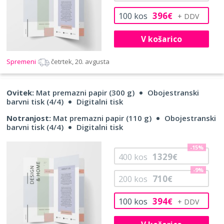
396
100
kos
€
V košarico
Spremeni
četrtek, 20. avgusta
Ovitek:
Mat premazni papir (300 g)
Obojestranski
barvni tisk (4/4)
Digitalni tisk
Notranjost:
Mat premazni papir (110 g)
Obojestranski
barvni tisk (4/4)
Digitalni tisk
-15%
1329
400
kos
€
-9%
710
200
kos
€
394
100
kos
€