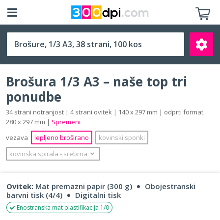
1/3 A3 (140 x 297 mm)
Brošura 1/3 A3 – naše top tri
ponudbe
34 strani notranjost | 4 strani ovitek | 140 x 297 mm | odprti format
280 x 297 mm |
Spremeni
Išči
vezava
lepljeno broširano
kovinski sponki
kovinska spirala
‐
srebrna
Ovitek:
Mat premazni papir (300 g)
Obojestranski
barvni tisk (4/4)
Digitalni tisk
Enostranska mat plastifikacija 1/0