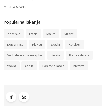
Mnenja strank
Popularna iskanja
Zloženke
Letaki
Majice
Vizitke
Dopisni listi
Plakati
Zvezki
Katalogi
Velikoformatne nalepke
Etikete
Roll up stojala
Vabila
Ceniki
Poslovne mape
Kuverte