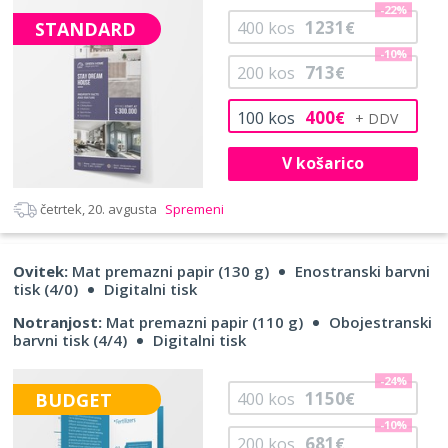
-22%
1231
STANDARD
400
kos
€
-10%
713
200
kos
€
400
100
kos
€
V košarico
četrtek, 20. avgusta
Spremeni
Ovitek:
Mat premazni papir (130 g)
Enostranski barvni
tisk (4/0)
Digitalni tisk
Notranjost:
Mat premazni papir (110 g)
Obojestranski
barvni tisk (4/4)
Digitalni tisk
-24%
1150
BUDGET
400
kos
€
-10%
681
200
kos
€