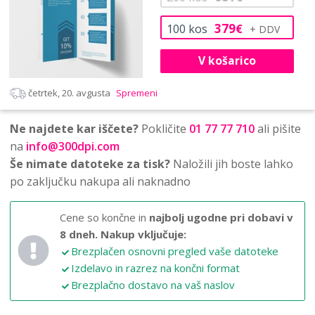
379
100
kos
€
V košarico
četrtek, 20. avgusta
Spremeni
Ne najdete kar iščete?
Pokličite
01 77 77 710
ali pišite
na
info@300dpi.com
Še nimate datoteke za tisk?
Naložili jih boste lahko
po zaključku nakupa ali naknadno
Cene so končne in
najbolj ugodne pri dobavi v
8 dneh.
Nakup vključuje:
Brezplačen osnovni pregled vaše datoteke
Izdelavo in razrez na končni format
Brezplačno dostavo na vaš naslov