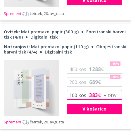
V košarico
Spremeni
četrtek, 20. avgusta
Ovitek:
Mat premazni papir (300 g)
Enostranski barvni
tisk (4/0)
Digitalni tisk
Notranjost:
Mat premazni papir (110 g)
Obojestranski
barvni tisk (4/4)
Digitalni tisk
-15%
1288
400
kos
€
-10%
689
200
kos
€
383
100
kos
€
V košarico
Spremeni
četrtek, 20. avgusta