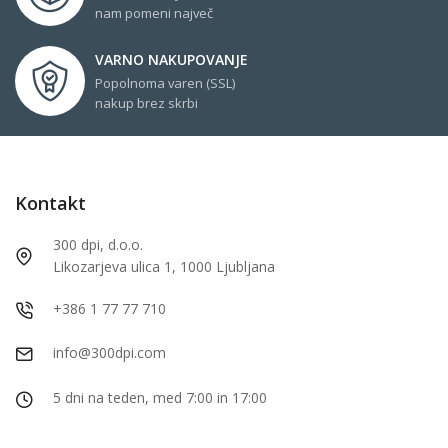
nam pomeni največ
VARNO NAKUPOVANJE
Popolnoma varen (SSL)
nakup brez skrbi
Kontakt
300 dpi, d.o.o.
Likozarjeva ulica 1, 1000 Ljubljana
+386 1 77 77 710
info@300dpi.com
5 dni na teden, med 7:00 in 17:00