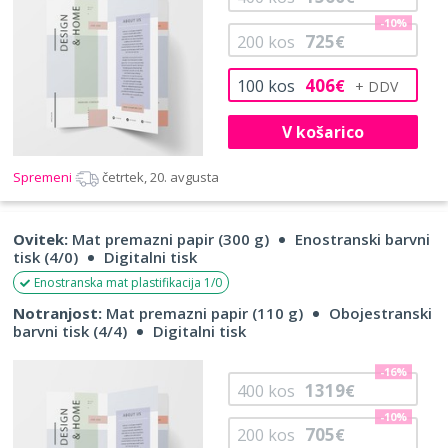
-10%
725
200
kos
€
406
100
kos
€
V košarico
Spremeni
četrtek, 20. avgusta
Ovitek:
Mat premazni papir (300 g)
Enostranski barvni
tisk (4/0)
Digitalni tisk
Enostranska mat plastifikacija 1/0
Notranjost:
Mat premazni papir (110 g)
Obojestranski
barvni tisk (4/4)
Digitalni tisk
-16%
1319
400
kos
€
-10%
705
200
kos
€