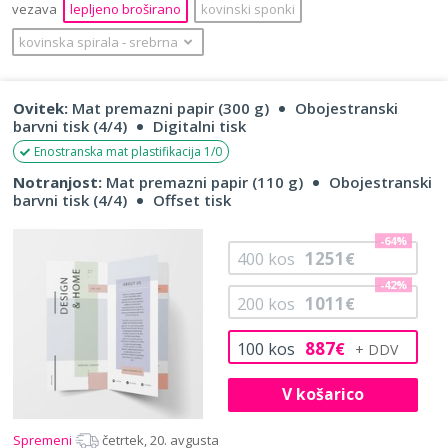
vezava
lepljeno broširano
kovinski sponki
kovinska spirala
‐
srebrna
Ovitek:
Mat premazni papir (300 g)
Obojestranski
barvni tisk (4/4)
Digitalni tisk
Enostranska mat plastifikacija 1/0
Notranjost:
Mat premazni papir (110 g)
Obojestranski
barvni tisk (4/4)
Offset tisk
-64%
1251
400
kos
€
-42%
1011
200
kos
€
887
100
kos
€
V košarico
Spremeni
četrtek, 20. avgusta