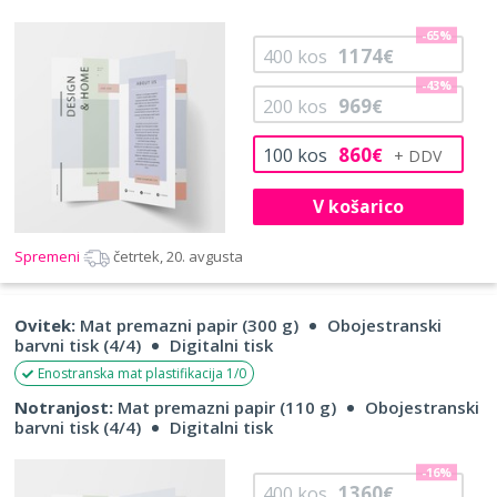
-65%
1174
400
kos
€
-43%
969
200
kos
€
860
100
kos
€
V košarico
Spremeni
četrtek, 20. avgusta
Ovitek:
Mat premazni papir (300 g)
Obojestranski
barvni tisk (4/4)
Digitalni tisk
Enostranska mat plastifikacija 1/0
Notranjost:
Mat premazni papir (110 g)
Obojestranski
barvni tisk (4/4)
Digitalni tisk
-16%
1360
400
kos
€