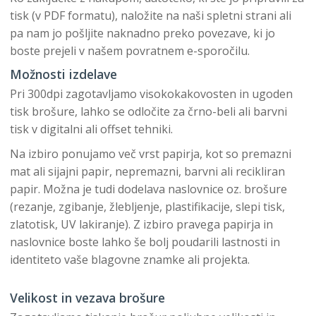
tisk (v PDF formatu), naložite na naši spletni strani ali
pa nam jo pošljite naknadno preko povezave, ki jo
boste prejeli v našem povratnem e-sporočilu.
Možnosti izdelave
Pri 300dpi zagotavljamo visokokakovosten in ugoden
tisk brošure, lahko se odločite za črno-beli ali barvni
tisk v digitalni ali offset tehniki.
Na izbiro ponujamo več vrst papirja, kot so premazni
mat ali sijajni papir, nepremazni, barvni ali recikliran
papir. Možna je tudi dodelava naslovnice oz. brošure
(rezanje, zgibanje, žlebljenje, plastifikacije, slepi tisk,
zlatotisk, UV lakiranje). Z izbiro pravega papirja in
naslovnice boste lahko še bolj poudarili lastnosti in
identiteto vaše blagovne znamke ali projekta.
Velikost in vezava brošure