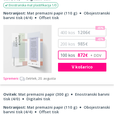
Enostranska mat plastifikacija 1/0
Notranjost:
Mat premazni papir (110 g)
Obojestranski
barvni tisk (4/4)
Offset tisk
-65%
1206
400
kos
€
-43%
985
200
kos
€
872
100
kos
€
V košarico
Spremeni
četrtek, 20. avgusta
Ovitek:
Mat premazni papir (300 g)
Enostranski barvni
tisk (4/0)
Digitalni tisk
Notranjost:
Mat premazni papir (110 g)
Obojestranski
barvni tisk (4/4)
Offset tisk