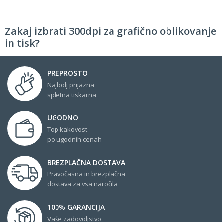
Zakaj izbrati 300dpi za grafično oblikovanje
in tisk?
PREPROSTO
Najbolj prijazna
spletna tiskarna
UGODNO
Top kakovost
po ugodnih cenah
BREZPLAČNA DOSTAVA
Pravočasna in brezplačna
dostava za vsa naročila
100% GARANCIJA
Vaše zadovoljstvo