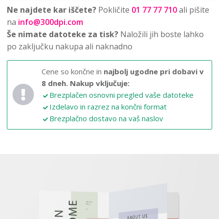
Ne najdete kar iščete?
Pokličite
01 77 77 710
ali pišite
na
info@300dpi.com
Še nimate datoteke za tisk?
Naložili jih boste lahko
po zaključku nakupa ali naknadno
Cene so končne in
najbolj ugodne pri dobavi v
8 dneh.
Nakup vključuje:
Brezplačen osnovni pregled vaše datoteke
Izdelavo in razrez na končni format
Brezplačno dostavo na vaš naslov