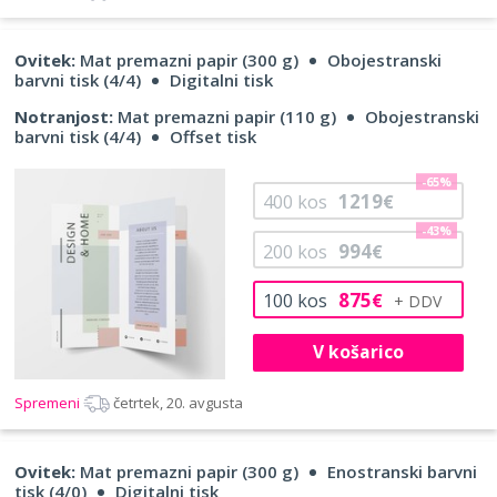
Ovitek:
Mat premazni papir (300 g)
Obojestranski
barvni tisk (4/4)
Digitalni tisk
Notranjost:
Mat premazni papir (110 g)
Obojestranski
barvni tisk (4/4)
Offset tisk
-65%
1219
400
kos
€
-43%
994
200
kos
€
875
100
kos
€
V košarico
Spremeni
četrtek, 20. avgusta
Ovitek:
Mat premazni papir (300 g)
Enostranski barvni
tisk (4/0)
Digitalni tisk