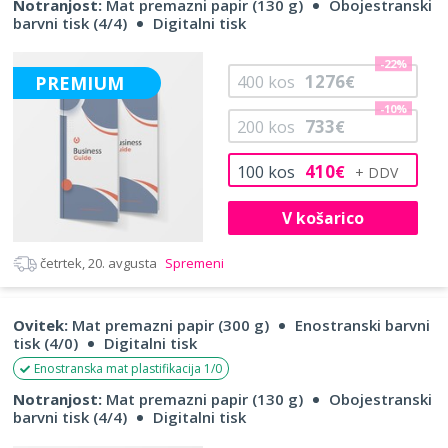
Notranjost:
Mat premazni papir (130 g)
Obojestranski
barvni tisk (4/4)
Digitalni tisk
-22%
1276
PREMIUM
400
kos
€
-10%
733
200
kos
€
410
100
kos
€
V košarico
četrtek, 20. avgusta
Spremeni
Ovitek:
Mat premazni papir (300 g)
Enostranski barvni
tisk (4/0)
Digitalni tisk
Enostranska mat plastifikacija 1/0
Notranjost:
Mat premazni papir (130 g)
Obojestranski
barvni tisk (4/4)
Digitalni tisk