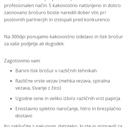
profesionalen način. S kakovostno natisnjeno in dobro
zasnovano brošuro boste naredili dober vtis pri
poslovnih partnerjih in izstopali pred konkurenco.
Na 300dpi ponujamo kakovostno izdelavo in tisk brošur
za vaše podjetje ali dogodek.
Zagotovimo vam:
Barvni tisk brošur v različnih tehnikah
Različne vrste vezav (mehka vezava, spiralna
vezava, šivanje z žico)
Ugodne cene in veliko izbiro različnih vrst papirja
Enostavno spletno naročanje, hitro in brezplačno
dostavo
Ko zaključite z nakupom, datoteko, ki ste jo pripravili za