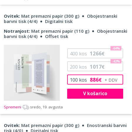
Ovitek:
Mat premazni papir (300 g)
Obojestranski
barvni tisk (4/4)
Digitalni tisk
Notranjost:
Mat premazni papir (110 g)
Obojestranski
barvni tisk (4/4)
Offset tisk
-64%
1266
400
kos
€
-42%
1017
200
kos
€
886
100
kos
€
V košarico
Spremeni
sredo, 19. avgusta
Ovitek:
Mat premazni papir (300 g)
Enostranski barvni
tisk (4/0)
Digitalni tisk