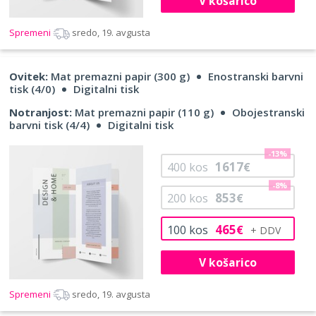
V košarico
Spremeni
sredo, 19. avgusta
Ovitek:
Mat premazni papir (300 g)
Enostranski barvni
tisk (4/0)
Digitalni tisk
Notranjost:
Mat premazni papir (110 g)
Obojestranski
barvni tisk (4/4)
Digitalni tisk
-13%
1617
400
kos
€
-8%
853
200
kos
€
465
100
kos
€
V košarico
Spremeni
sredo, 19. avgusta