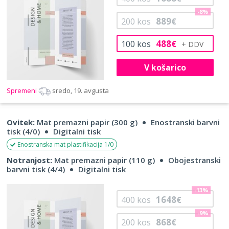
-8%
889
200
kos
€
488
100
kos
€
V košarico
Spremeni
sredo, 19. avgusta
Ovitek:
Mat premazni papir (300 g)
Enostranski barvni
tisk (4/0)
Digitalni tisk
Enostranska mat plastifikacija 1/0
Notranjost:
Mat premazni papir (110 g)
Obojestranski
barvni tisk (4/4)
Digitalni tisk
-13%
1648
400
kos
€
-9%
868
200
kos
€