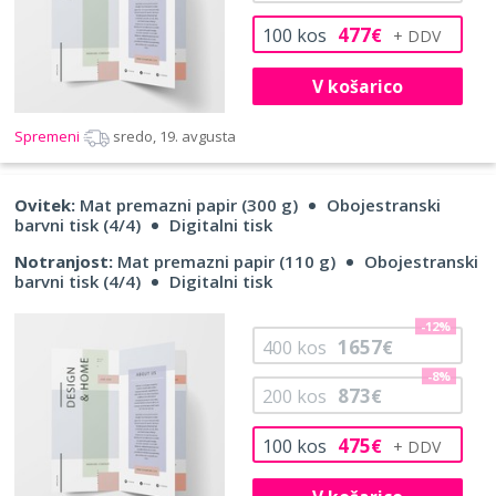
477
100
kos
€
V košarico
Spremeni
sredo, 19. avgusta
Ovitek:
Mat premazni papir (300 g)
Obojestranski
barvni tisk (4/4)
Digitalni tisk
Notranjost:
Mat premazni papir (110 g)
Obojestranski
barvni tisk (4/4)
Digitalni tisk
-12%
1657
400
kos
€
-8%
873
200
kos
€
475
100
kos
€