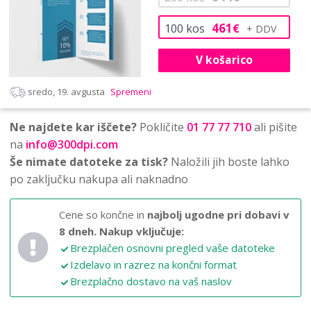
461
100
kos
€
V košarico
sredo, 19. avgusta
Spremeni
Ne najdete kar iščete?
Pokličite
01 77 77 710
ali pišite
na
info@300dpi.com
Še nimate datoteke za tisk?
Naložili jih boste lahko
po zaključku nakupa ali naknadno
Cene so končne in
najbolj ugodne pri dobavi v
8 dneh.
Nakup vključuje:
Brezplačen osnovni pregled vaše datoteke
Izdelavo in razrez na končni format
Brezplačno dostavo na vaš naslov