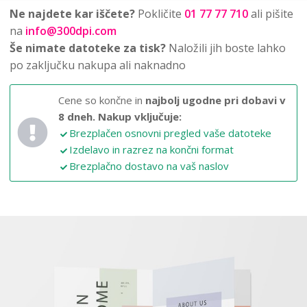
Ne najdete kar iščete?
Pokličite
01 77 77 710
ali pišite
na
info@300dpi.com
Še nimate datoteke za tisk?
Naložili jih boste lahko
po zaključku nakupa ali naknadno
Cene so končne in
najbolj ugodne pri dobavi v
8 dneh.
Nakup vključuje:
Brezplačen osnovni pregled vaše datoteke
Izdelavo in razrez na končni format
Brezplačno dostavo na vaš naslov