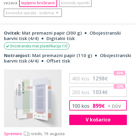
vezava
lepljeno broširano
kovinski sponki
kovinska spirala
‐
srebrna
Ovitek:
Mat premazni papir (300 g)
Obojestranski
barvni tisk (4/4)
Digitalni tisk
Enostranska mat plastifikacija 1/0
Notranjost:
Mat premazni papir (110 g)
Obojestranski
barvni tisk (4/4)
Offset tisk
-63%
1298
400
kos
€
-42%
1034
200
kos
€
899
100
kos
€
V košarico
Spremeni
sredo, 19. avgusta