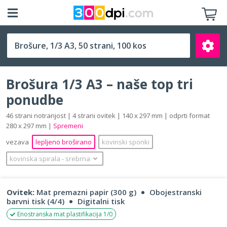
1/3 A3 (140 x 297 mm)
Brošura 1/3 A3 – naše top tri
ponudbe
46 strani notranjost | 4 strani ovitek | 140 x 297 mm | odprti format
280 x 297 mm |
Spremeni
Išči
vezava
lepljeno broširano
kovinski sponki
kovinska spirala
‐
srebrna
Ovitek:
Mat premazni papir (300 g)
Obojestranski
barvni tisk (4/4)
Digitalni tisk
Enostranska mat plastifikacija 1/0