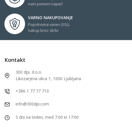
nam pomeni največ
VARNO NAKUPOVANJE
Popolnoma varen (SSL)
nakup brez skrbi
Kontakt
300 dpi, d.o.o.
Likozarjeva ulica 1, 1000 Ljubljana
+386 1 77 77 710
info@300dpi.com
5 dni na teden, med 7:00 in 17:00