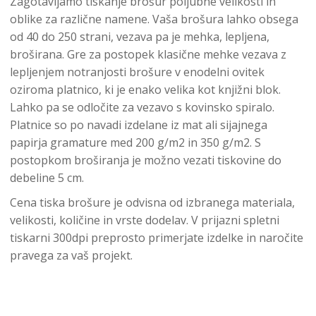
Zagotavljamo tiskanje brošur poljubne velikosti in
oblike za različne namene. Vaša brošura lahko obsega
od 40 do 250 strani, vezava pa je mehka, lepljena,
broširana. Gre za postopek klasične mehke vezava z
lepljenjem notranjosti brošure v enodelni ovitek
oziroma platnico, ki je enako velika kot knjižni blok.
Lahko pa se odločite za vezavo s kovinsko spiralo.
Platnice so po navadi izdelane iz mat ali sijajnega
papirja gramature med 200 g/m2 in 350 g/m2. S
postopkom broširanja je možno vezati tiskovine do
debeline 5 cm.
Cena tiska brošure je odvisna od izbranega materiala,
velikosti, količine in vrste dodelav. V prijazni spletni
tiskarni 300dpi preprosto primerjate izdelke in naročite
pravega za vaš projekt.