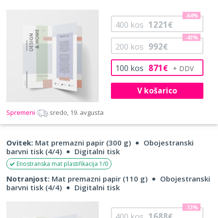
-64%
1221
400
kos
€
-43%
992
200
kos
€
871
100
kos
€
V košarico
Spremeni
sredo, 19. avgusta
Ovitek:
Mat premazni papir (300 g)
Obojestranski
barvni tisk (4/4)
Digitalni tisk
Enostranska mat plastifikacija 1/0
Notranjost:
Mat premazni papir (110 g)
Obojestranski
barvni tisk (4/4)
Digitalni tisk
-13%
1688
400
kos
€