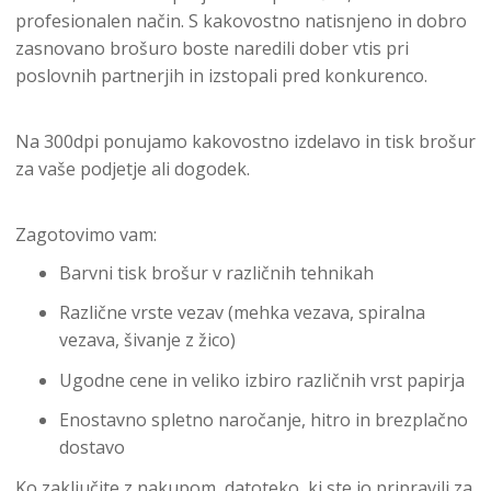
profesionalen način. S kakovostno natisnjeno in dobro
zasnovano brošuro boste naredili dober vtis pri
poslovnih partnerjih in izstopali pred konkurenco.
Na 300dpi ponujamo kakovostno izdelavo in tisk brošur
za vaše podjetje ali dogodek.
Zagotovimo vam:
Barvni tisk brošur v različnih tehnikah
Različne vrste vezav (mehka vezava, spiralna
vezava, šivanje z žico)
Ugodne cene in veliko izbiro različnih vrst papirja
Enostavno spletno naročanje, hitro in brezplačno
dostavo
Ko zaključite z nakupom, datoteko, ki ste jo pripravili za