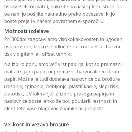
tisk (v PDF formatu), naložite na naši spletni strani ali
pa nam jo pošljite naknadno preko povezave, ki jo
boste prejeli v našem povratnem e-sporočilu.
Možnosti izdelave
Pri 300dpi zagotavljamo visokokakovosten in ugoden
tisk brošure, lahko se odločite za črno-beli ali barvni
tisk v digitalni ali offset tehniki.
Na izbiro ponujamo več vrst papirja, kot so premazni
mat ali sijajni papir, nepremazni, barvni ali recikliran
papir. Možna je tudi dodelava naslovnice oz. brošure
(rezanje, zgibanje, žlebljenje, plastifikacije, slepi tisk,
zlatotisk, UV lakiranje). Z izbiro pravega papirja in
naslovnice boste lahko še bolj poudarili lastnosti in
identiteto vaše blagovne znamke ali projekta.
Velikost in vezava brošure