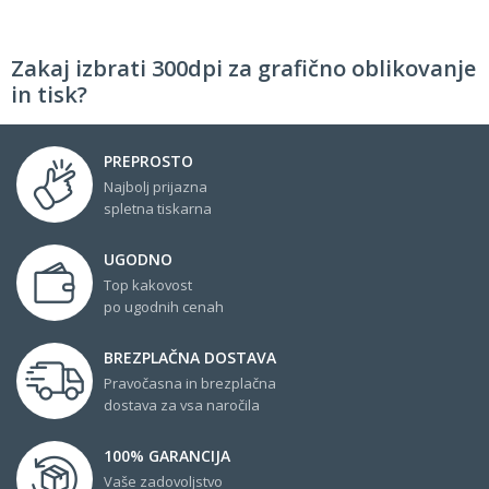
Zakaj izbrati 300dpi za grafično oblikovanje
in tisk?
PREPROSTO
Najbolj prijazna
spletna tiskarna
UGODNO
Top kakovost
po ugodnih cenah
BREZPLAČNA DOSTAVA
Pravočasna in brezplačna
dostava za vsa naročila
100% GARANCIJA
Vaše zadovoljstvo