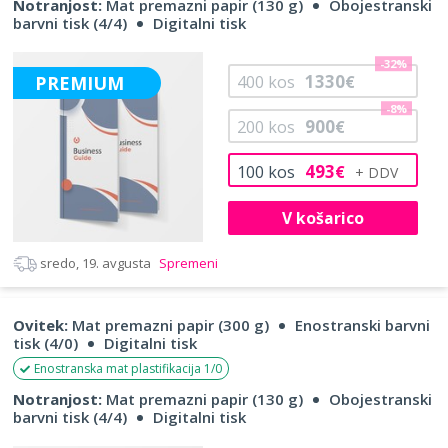
Notranjost:
Mat premazni papir (130 g)
Obojestranski
barvni tisk (4/4)
Digitalni tisk
-32%
1330
PREMIUM
400
kos
€
-8%
900
200
kos
€
493
100
kos
€
V košarico
sredo, 19. avgusta
Spremeni
Ovitek:
Mat premazni papir (300 g)
Enostranski barvni
tisk (4/0)
Digitalni tisk
Enostranska mat plastifikacija 1/0
Notranjost:
Mat premazni papir (130 g)
Obojestranski
barvni tisk (4/4)
Digitalni tisk