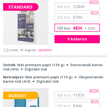
-33%
1284
STANDARD
400
kos
€
-8%
879
200
kos
€
483
100
kos
€
V košarico
sredo, 19. avgusta
Spremeni
Ovitek:
Mat premazni papir (130 g)
Enostranski barvni
tisk (4/0)
Digitalni tisk
Notranjost:
Mat premazni papir (110 g)
Obojestranski
barvni tisk (4/4)
Digitalni tisk
-35%
1197
BUDGET
400
kos
€
-8%
844
200
kos
€