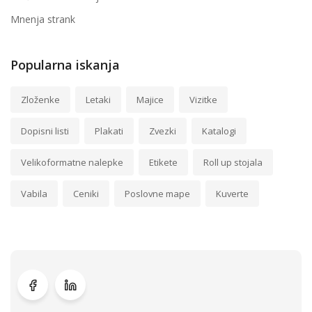
Mnenja strank
Popularna iskanja
Zloženke
Letaki
Majice
Vizitke
Dopisni listi
Plakati
Zvezki
Katalogi
Velikoformatne nalepke
Etikete
Roll up stojala
Vabila
Ceniki
Poslovne mape
Kuverte