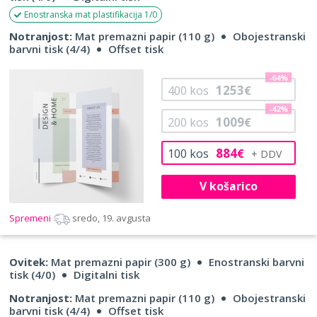
Enostranska mat plastifikacija 1/0
Notranjost:
Mat premazni papir (110 g)
Obojestranski
barvni tisk (4/4)
Offset tisk
-64%
1253
400
kos
€
-42%
1009
200
kos
€
884
100
kos
€
V košarico
Spremeni
sredo, 19. avgusta
Ovitek:
Mat premazni papir (300 g)
Enostranski barvni
tisk (4/0)
Digitalni tisk
Notranjost:
Mat premazni papir (110 g)
Obojestranski
barvni tisk (4/4)
Offset tisk