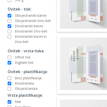
Ovitek - tisk:
Obojestranski barvni
Obojestranski črno-beli
Enostranski barvni
Enostranski črno-beli
Enostranski barvni in
črno-beli
Ovitek - vrsta tiska:
Offset tisk
Digitalni tisk
Ovitek - plastifikacija:
Brez plastifikacije
Enostranska
Obojestranska
Vrsta plastifikacije:
Mat
Sijaj Gloss