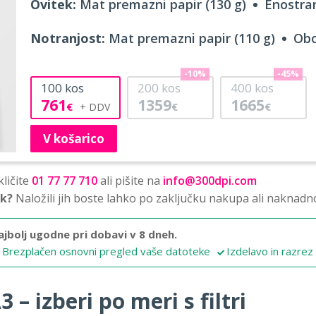
Ovitek:
Mat premazni papir (130 g)
Enostran
Notranjost:
Mat premazni papir (110 g)
Obo
-10%
-45%
100
kos
200
kos
400
kos
761
1359
1665
€
€
€
V košarico
ličite
01 77 77 710
ali pišite na
info@300dpi.com
sk?
Naložili jih boste lahko po zaključku nakupa ali naknadn
ajbolj ugodne pri dobavi v 8 dneh.
Brezplačen osnovni pregled vaše datoteke
Izdelavo in razrez
 – izberi po meri s filtri