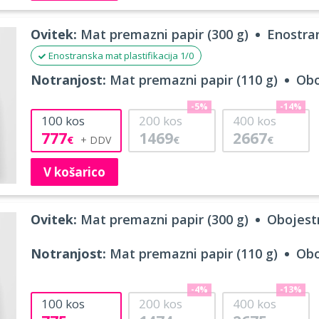
Ovitek:
Mat premazni papir (300 g)
Enostran
Enostranska mat plastifikacija 1/0
Notranjost:
Mat premazni papir (110 g)
Obo
-5%
-14%
100
kos
200
kos
400
kos
777
1469
2667
€
€
€
V košarico
Ovitek:
Mat premazni papir (300 g)
Obojestr
Notranjost:
Mat premazni papir (110 g)
Obo
-4%
-13%
100
kos
200
kos
400
kos