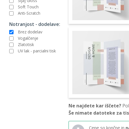
Sijaj Gloss
Soft Touch
Anti-Scratch
Notranjost - dodelave:
Brez dodelav
Vogalčenje
Zlatotisk
UV lak - parcialni tisk
Ne najdete kar iščete?
Pok
Še nimate datoteke za ti
Cene so končne in
n