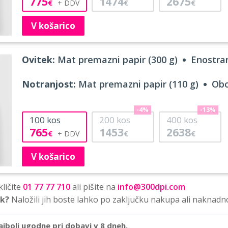
775
1474
2675
€
€
€
V košarico
Ovitek:
Mat premazni papir (300 g)
Enostran
Notranjost:
Mat premazni papir (110 g)
Obo
-4%
-13%
100
kos
200
kos
400
kos
765
1453
2638
€
€
€
V košarico
ličite
01 77 77 710
ali pišite na
info@300dpi.com
sk?
Naložili jih boste lahko po zaključku nakupa ali naknadn
ajbolj ugodne pri dobavi v 8 dneh.