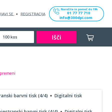
Naročila in pomoč do 19h
01 77 77 710
IJAVI SE
REGISTRACIJA
info@300dpi.com
Išči
premeni
anski barvni tisk (4/4)
Digitalni tisk
jestranski barvni tisk (4/4)
Digitalni tisk