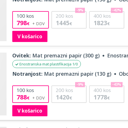
-9%
-42%
100
kos
200
kos
400
kos
798
1445
1823
€
€
€
V košarico
Ovitek:
Mat premazni papir (300 g)
Enostran
Enostranska mat plastifikacija 1/0
Notranjost:
Mat premazni papir (130 g)
Obo
-9%
-43%
100
kos
200
kos
400
kos
788
1420
1778
€
€
€
V košarico