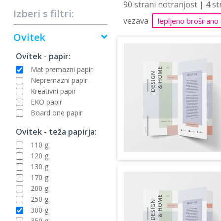
90 strani notranjost | 4 s
Izberi s filtri:
vezava
lepljeno broširano
Ovitek
Ovitek - papir:
Mat premazni papir
Nepremazni papir
Kreativni papir
EKO papir
Board one papir
Ovitek - teža papirja:
110 g
120 g
130 g
170 g
200 g
250 g
300 g
350 g