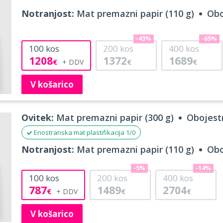
Notranjost:
Mat premazni papir (110 g)
Obo
-43%
-65%
100
kos
200
kos
400
kos
1208
1372
1689
€
€
€
V košarico
Ovitek:
Mat premazni papir (300 g)
Obojestr
Enostranska mat plastifikacija 1/0
Notranjost:
Mat premazni papir (110 g)
Obo
-5%
-14%
100
kos
200
kos
400
kos
787
1489
2704
€
€
€
V košarico