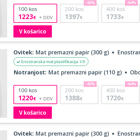
-42%
-64%
100
kos
200
kos
400
kos
1223
1397
1733
€
€
€
V košarico
Ovitek:
Mat premazni papir (300 g)
Enostran
Enostranska mat plastifikacija 1/0
Notranjost:
Mat premazni papir (110 g)
Obo
-43%
-64%
100
kos
200
kos
400
kos
1220
1388
1720
€
€
€
V košarico
Ovitek:
Mat premazni papir (300 g)
Enostran