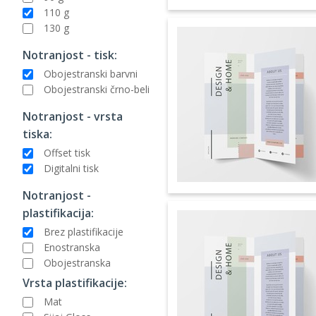
110 g
130 g
Notranjost - tisk:
Obojestranski barvni
Obojestranski črno-beli
Notranjost - vrsta
tiska:
Offset tisk
Digitalni tisk
Notranjost -
plastifikacija:
Brez plastifikacije
Enostranska
Obojestranska
Vrsta plastifikacije:
Mat