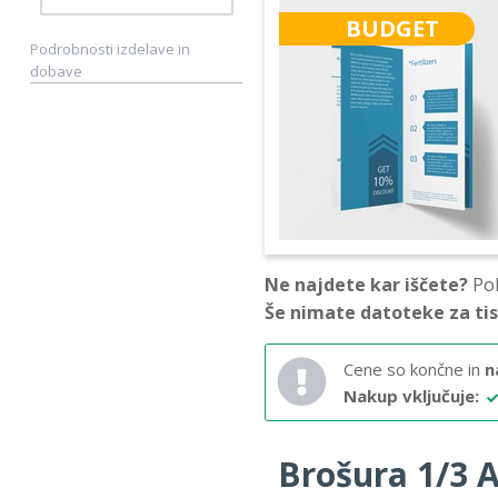
BUDGET
Podrobnosti izdelave in
dobave
Ne najdete kar iščete?
Pok
Še nimate datoteke za ti
Cene so končne in
n
Nakup vključuje:
Brošura 1/3 A3