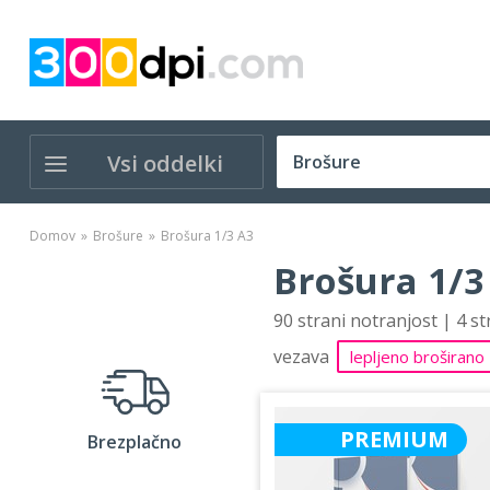
Vsi oddelki
Domov
Brošure
Brošura 1/3 A3
Brošura 1/3
90 strani notranjost | 4 s
vezava
lepljeno broširano
PREMIUM
Brezplačno