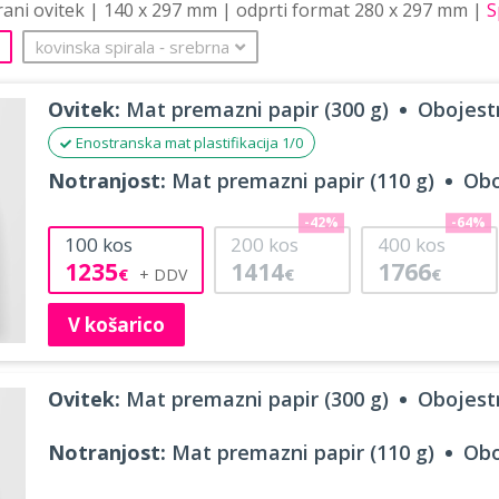
trani ovitek | 140 x 297 mm | odprti format 280 x 297 mm |
S
kovinska spirala
‐
srebrna
Ovitek:
Mat premazni papir (300 g)
Obojestr
Enostranska mat plastifikacija 1/0
Notranjost:
Mat premazni papir (110 g)
Obo
-42%
-64%
100
kos
200
kos
400
kos
1235
1414
1766
€
€
€
V košarico
Ovitek:
Mat premazni papir (300 g)
Obojestr
Notranjost:
Mat premazni papir (110 g)
Obo