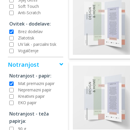
Soft Touch
Anti-Scratch
Ovitek - dodelave:
Brez dodelav
Zlatotisk
UV lak - parcialni tisk
Vogalčenje
Notranjost
Notranjost - papir:
Mat premazni papir
Nepremazni papir
Kreativni papir
EKO papir
Notranjost - teža
papirja:
90 g