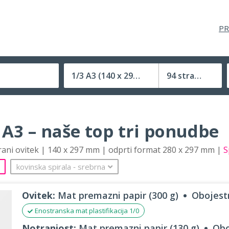
PR
1/3 A3
(140 x 297 mm)
94 strani
Velikost (zaprte) tiskovine
 A3 – naše top tri ponudbe
trani ovitek | 140 x 297 mm | odprti format 280 x 297 mm |
S
kovinska spirala
‐
srebrna
Ovitek:
Mat premazni papir (300 g)
Obojestr
Enostranska mat plastifikacija 1/0
Notranjost:
Mat premazni papir (130 g)
Obo