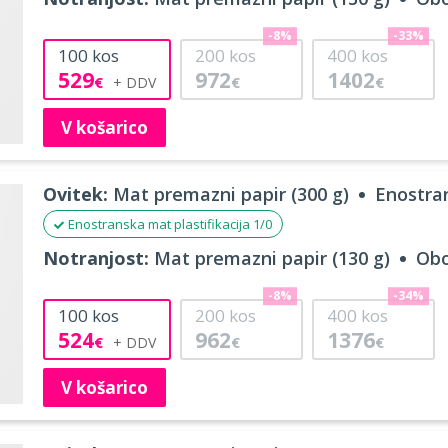
-8%
-33%
100
kos
200
kos
400
kos
529
972
1402
€
€
€
V košarico
Ovitek:
Mat premazni papir (300 g)
Enostran
Enostranska mat plastifikacija 1/0
Notranjost:
Mat premazni papir (130 g)
Obo
-8%
-34%
100
kos
200
kos
400
kos
524
962
1376
€
€
€
V košarico