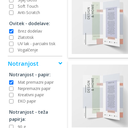
Soft Touch
Anti-Scratch
Ovitek - dodelave:
Brez dodelav
Zlatotisk
UV lak - parcialni tisk
Vogalčenje
Notranjost
Notranjost - papir:
Mat premazni papir
Nepremazni papir
Kreativni papir
EKO papir
Notranjost - teža
papirja:
90 g