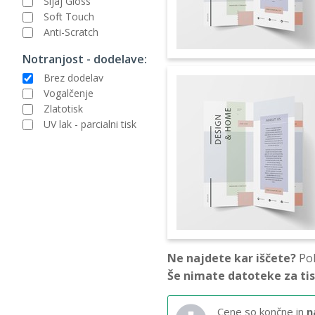
Sijaj Gloss
Soft Touch
Anti-Scratch
Notranjost - dodelave:
Brez dodelav
Vogalčenje
Zlatotisk
UV lak - parcialni tisk
Ne najdete kar iščete?
Pok
Še nimate datoteke za ti
Cene so končne in
n