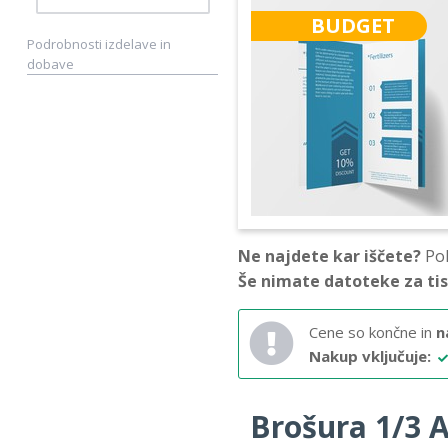
BUDGET
Podrobnosti izdelave in
dobave
Ne najdete kar iščete?
Pok
Še nimate datoteke za ti
Cene so končne in
n
Nakup vključuje:
Brošura 1/3 A4