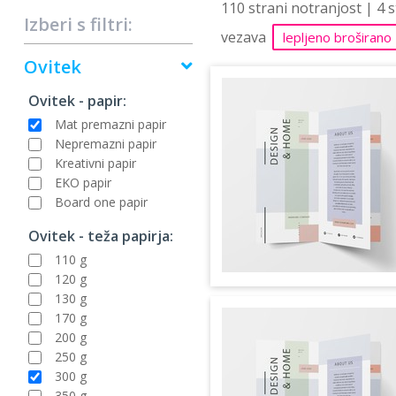
110 strani notranjost | 4 
Izberi s filtri:
vezava
lepljeno broširano
Ovitek
Ovitek - papir:
Mat premazni papir
Nepremazni papir
Kreativni papir
EKO papir
Board one papir
Ovitek - teža papirja:
110 g
120 g
130 g
170 g
200 g
250 g
300 g
350 g