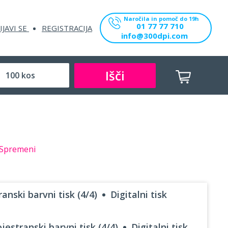
Naročila in pomoč do 19h
01 77 77 710
IJAVI SE
REGISTRACIJA
info@300dpi.com
Išči
Spremeni
anski barvni tisk (4/4)
Digitalni tisk
jestranski barvni tisk (4/4)
Digitalni tisk