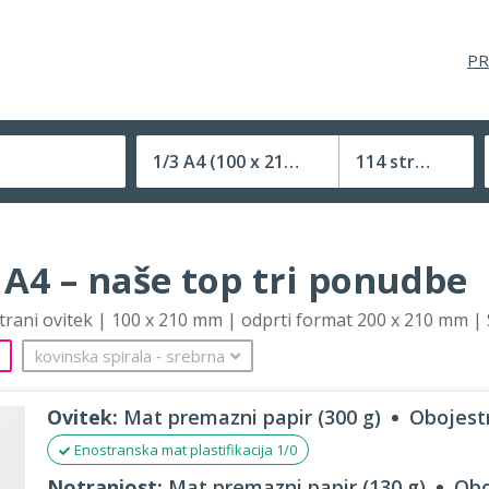
PR
1/3 A4
(100 x 210 mm)
114 strani
Velikost (zaprte) tiskovine
 A4 – naše top tri ponudbe
strani ovitek | 100 x 210 mm | odprti format 200 x 210 mm |
kovinska spirala
‐
srebrna
Ovitek:
Mat premazni papir (300 g)
Obojestr
Enostranska mat plastifikacija 1/0
Notranjost:
Mat premazni papir (130 g)
Obo