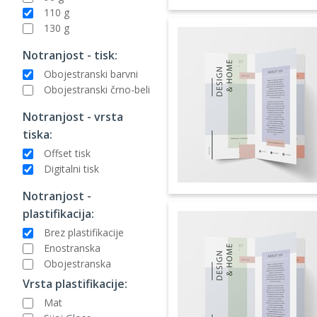
110 g
130 g
Notranjost - tisk:
Obojestranski barvni
Obojestranski črno-beli
Notranjost - vrsta
tiska:
Offset tisk
Digitalni tisk
Notranjost -
plastifikacija:
Brez plastifikacije
Enostranska
Obojestranska
Vrsta plastifikacije:
Mat