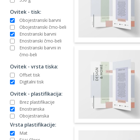
Ovitek - tisk:
Obojestranski barvni
Obojestranski črno-beli
Enostranski barvni
Enostranski črno-beli
Enostranski barvni in
črno-beli
Ovitek - vrsta tiska:
Offset tisk
Digitalni tisk
Ovitek - plastifikacija:
Brez plastifikacije
Enostranska
Obojestranska
Vrsta plastifikacije:
Mat
Sijaj Gloss