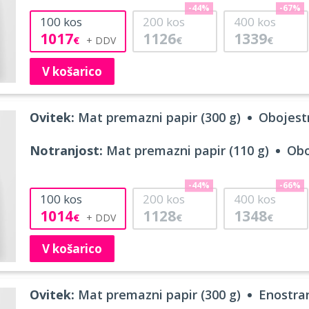
-44%
-67%
100
kos
200
kos
400
kos
1017
1126
1339
€
€
€
V košarico
Ovitek:
Mat premazni papir (300 g)
Obojestr
Notranjost:
Mat premazni papir (110 g)
Obo
-44%
-66%
100
kos
200
kos
400
kos
1014
1128
1348
€
€
€
V košarico
Ovitek:
Mat premazni papir (300 g)
Enostran