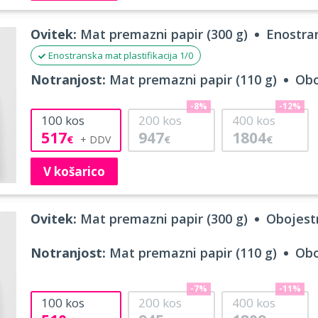
Ovitek:
Mat premazni papir (300 g)
Enostran
Enostranska mat plastifikacija 1/0
Notranjost:
Mat premazni papir (110 g)
Obo
-8%
-12%
100
kos
200
kos
400
kos
517
947
1804
€
€
€
V košarico
Ovitek:
Mat premazni papir (300 g)
Obojestr
Notranjost:
Mat premazni papir (110 g)
Obo
-7%
-11%
100
kos
200
kos
400
kos