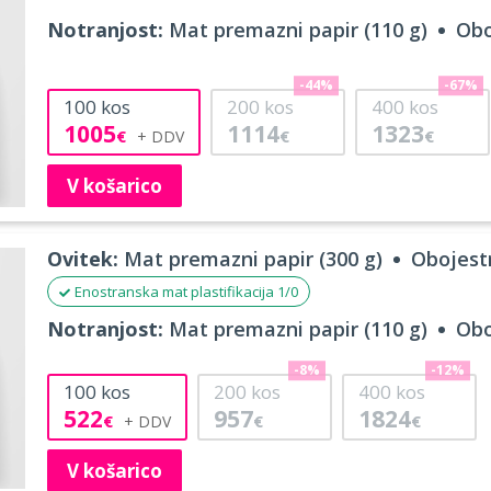
Notranjost:
Mat premazni papir (110 g)
Obo
-44%
-67%
100
kos
200
kos
400
kos
1005
1114
1323
€
€
€
V košarico
Ovitek:
Mat premazni papir (300 g)
Obojestr
Enostranska mat plastifikacija 1/0
Notranjost:
Mat premazni papir (110 g)
Obo
-8%
-12%
100
kos
200
kos
400
kos
522
957
1824
€
€
€
V košarico