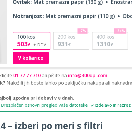
Ovitek:
Mat premazni papir (130 g)
Enostran
Notranjost:
Mat premazni papir (110 g)
Obo
-7%
-34%
100
kos
200
kos
400
kos
503
931
1310
€
€
€
V košarico
ličite
01 77 77 710
ali pišite na
info@300dpi.com
sk?
Naložili jih boste lahko po zaključku nakupa ali naknadn
ajbolj ugodne pri dobavi v 8 dneh.
Brezplačen osnovni pregled vaše datoteke
Izdelavo in razrez
 – izberi po meri s filtri