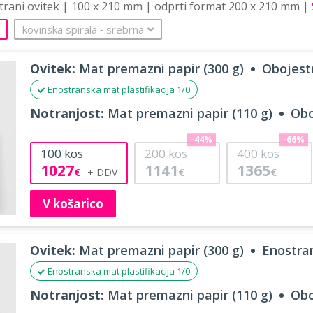
strani ovitek | 100 x 210 mm | odprti format 200 x 210 mm |
kovinska spirala
‐
srebrna
Ovitek:
Mat premazni papir (300 g)
Obojestr
Enostranska mat plastifikacija 1/0
Notranjost:
Mat premazni papir (110 g)
Obo
-44%
-66%
100
kos
200
kos
400
kos
1027
1141
1365
€
€
€
V košarico
Ovitek:
Mat premazni papir (300 g)
Enostran
Enostranska mat plastifikacija 1/0
Notranjost:
Mat premazni papir (110 g)
Obo