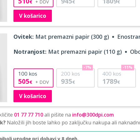
510
945
1809
€
€
€
V košarico
Ovitek:
Mat premazni papir (300 g)
Enostran
Notranjost:
Mat premazni papir (110 g)
Obo
-7%
-11%
100
kos
200
kos
400
kos
505
935
1789
€
€
€
V košarico
ličite
01 77 77 710
ali pišite na
info@300dpi.com
sk?
Naložili jih boste lahko po zaključku nakupa ali naknadn
ajbolj ugodne pri dobavi v 8 dneh.