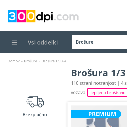
Vsi oddelki
Domov
Brošure
Brošura 1/3 A4
Brošura 1/3
110 strani notranjost | 4 
vezava
lepljeno broširano
PREMIUM
Brezplačno