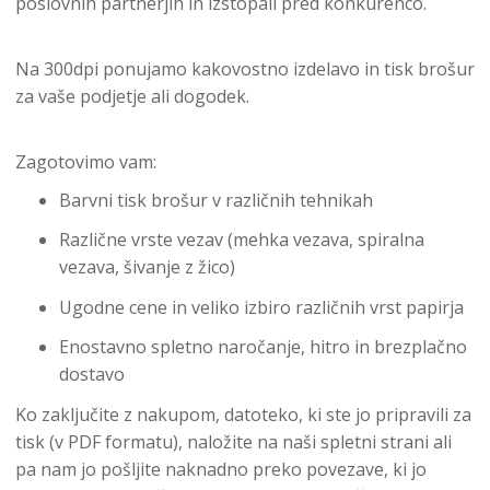
poslovnih partnerjih in izstopali pred konkurenco.
Na 300dpi ponujamo kakovostno izdelavo in tisk brošur
za vaše podjetje ali dogodek.
Zagotovimo vam:
Barvni tisk brošur v različnih tehnikah
Različne vrste vezav (mehka vezava, spiralna
vezava, šivanje z žico)
Ugodne cene in veliko izbiro različnih vrst papirja
Enostavno spletno naročanje, hitro in brezplačno
dostavo
Ko zaključite z nakupom, datoteko, ki ste jo pripravili za
tisk (v PDF formatu), naložite na naši spletni strani ali
pa nam jo pošljite naknadno preko povezave, ki jo