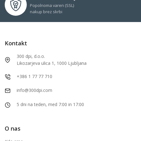
Popolnoma varen (SSL)
nakup brez skrbi
Kontakt
300 dpi, d.o.o.
Likozarjeva ulica 1, 1000 Ljubljana
+386 1 77 77 710
info@300dpi.com
5 dni na teden, med 7:00 in 17:00
O nas