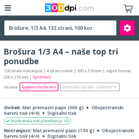
1/3 A4 (100 x 210 mm)
Brošura 1/3 A4 – naše top tri
ponudbe
128 strani notranjost | 4 strani ovitek | 100 x 210 mm | odprti format
200 x 210 mm |
Spremeni
Išči
vezava
lepljeno broširano
kovinska spirala
‐
srebrna
Ovitek:
Mat premazni papir (300 g)
Obojestranski
barvni tisk (4/4)
Digitalni tisk
Enostranska mat plastifikacija 1/0
Notranjost:
Mat premazni papir (130 g)
Obojestranski
barvni tisk (4/4)
Digitalni tisk