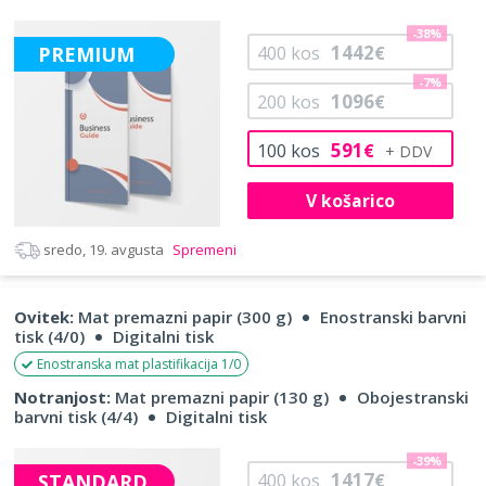
-38%
1442
PREMIUM
400
kos
€
-7%
1096
200
kos
€
591
100
kos
€
V košarico
sredo, 19. avgusta
Spremeni
Ovitek:
Mat premazni papir (300 g)
Enostranski barvni
tisk (4/0)
Digitalni tisk
Enostranska mat plastifikacija 1/0
Notranjost:
Mat premazni papir (130 g)
Obojestranski
barvni tisk (4/4)
Digitalni tisk
-39%
1417
STANDARD
400
kos
€