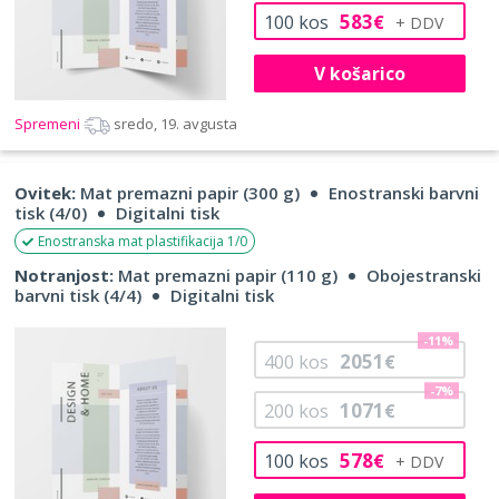
583
100
kos
€
V košarico
Spremeni
sredo, 19. avgusta
Ovitek:
Mat premazni papir (300 g)
Enostranski barvni
tisk (4/0)
Digitalni tisk
Enostranska mat plastifikacija 1/0
Notranjost:
Mat premazni papir (110 g)
Obojestranski
barvni tisk (4/4)
Digitalni tisk
-11%
2051
400
kos
€
-7%
1071
200
kos
€
578
100
kos
€