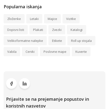
Popularna iskanja
Zloženke
Letaki
Majice
Vizitke
Dopisni listi
Plakati
Zvezki
Katalogi
Velikoformatne nalepke
Etikete
Roll up stojala
Vabila
Ceniki
Poslovne mape
Kuverte
Prijavite se na prejemanje popustov in
koristnih nasvetov