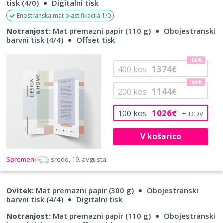
tisk (4/0)
Digitalni tisk
Enostranska mat plastifikacija 1/0
Notranjost:
Mat premazni papir (110 g)
Obojestranski
barvni tisk (4/4)
Offset tisk
-66%
1374
400
kos
€
-44%
1144
200
kos
€
1026
100
kos
€
V košarico
Spremeni
sredo, 19. avgusta
Ovitek:
Mat premazni papir (300 g)
Obojestranski
barvni tisk (4/4)
Digitalni tisk
Notranjost:
Mat premazni papir (110 g)
Obojestranski