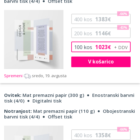
barvni tisk (4/4)
Offset tisk
-66%
1383
400
kos
€
-43%
1146
200
kos
€
1023
100
kos
€
V košarico
Spremeni
sredo, 19. avgusta
Ovitek:
Mat premazni papir (300 g)
Enostranski barvni
tisk (4/0)
Digitalni tisk
Notranjost:
Mat premazni papir (110 g)
Obojestranski
barvni tisk (4/4)
Offset tisk
-66%
1358
400
kos
€