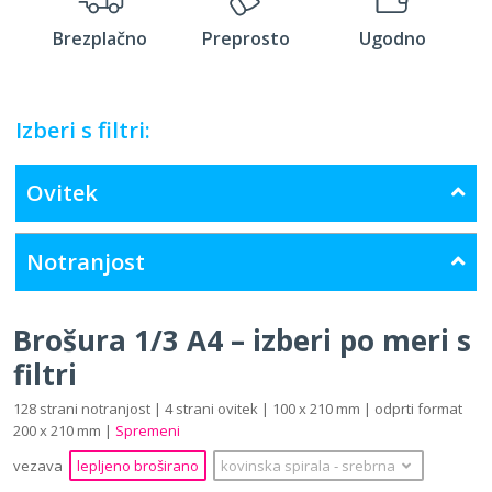
Brezplačno
Preprosto
Ugodno
Izberi s filtri:
Ovitek
Notranjost
Brošura 1/3 A4 – izberi po meri s
filtri
128 strani notranjost | 4 strani ovitek | 100 x 210 mm | odprti format
200 x 210 mm |
Spremeni
vezava
lepljeno broširano
kovinska spirala
‐
srebrna