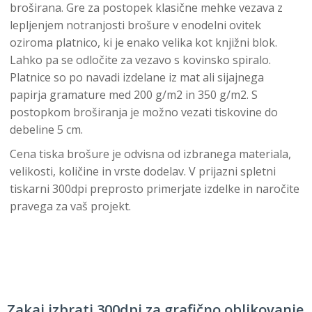
broširana. Gre za postopek klasične mehke vezava z
lepljenjem notranjosti brošure v enodelni ovitek
oziroma platnico, ki je enako velika kot knjižni blok.
Lahko pa se odločite za vezavo s kovinsko spiralo.
Platnice so po navadi izdelane iz mat ali sijajnega
papirja gramature med 200 g/m2 in 350 g/m2. S
postopkom broširanja je možno vezati tiskovine do
debeline 5 cm.
Cena tiska brošure je odvisna od izbranega materiala,
velikosti, količine in vrste dodelav. V prijazni spletni
tiskarni 300dpi preprosto primerjate izdelke in naročite
pravega za vaš projekt.
Zakaj izbrati 300dpi za grafično oblikovanje