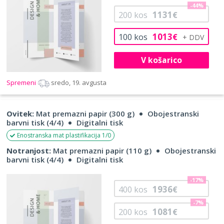
-44%
1131
200
kos
€
1013
100
kos
€
V košarico
Spremeni
sredo, 19. avgusta
Ovitek:
Mat premazni papir (300 g)
Obojestranski
barvni tisk (4/4)
Digitalni tisk
Enostranska mat plastifikacija 1/0
Notranjost:
Mat premazni papir (110 g)
Obojestranski
barvni tisk (4/4)
Digitalni tisk
-17%
1936
400
kos
€
-7%
1081
200
kos
€