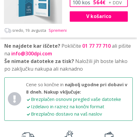
564
100
kos
€
V košarico
sredo, 19. avgusta
Spremeni
Ne najdete kar iščete?
Pokličite
01 77 77 710
ali pišite
na
info@300dpi.com
Še nimate datoteke za tisk?
Naložili jih boste lahko
po zaključku nakupa ali naknadno
Cene so končne in
najbolj ugodne pri dobavi v
8 dneh.
Nakup vključuje:
Brezplačen osnovni pregled vaše datoteke
Izdelavo in razrez na končni format
Brezplačno dostavo na vaš naslov