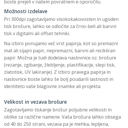
boste prejeli v našem povratnem e-sporočilu.
Možnosti izdelave
Pri 300dpi zagotavljamo visokokakovosten in ugoden
tisk brošure, lahko se odločite za črno-beli ali barvni
tisk v digitalni ali offset tehniki.
Na izbiro ponujamo več vrst papirja, kot so premazni
mat ali sijajni papir, nepremazni, barvni ali recikliran
papir. Možna je tudi dodelava naslovnice oz. brošure
(rezanje, zgibanje, žlebljenje, plastifikacije, slepi tisk,
zlatotisk, UV lakiranje). Z izbiro pravega papirja in
naslovnice boste lahko še bolj poudarili lastnosti in
identiteto vaše blagovne znamke ali projekta.
Velikost in vezava brošure
Zagotavljamo tiskanje brošur poljubne velikosti in
oblike za različne namene. Vaša brošura lahko obsega
od 40 do 250 strani, vezava pa je mehka, lepljena,