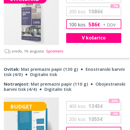
-7%
1086
200
kos
€
586
100
kos
€
V košarico
sredo, 19. avgusta
Spremeni
Ovitek:
Mat premazni papir (130 g)
Enostranski barvni
tisk (4/0)
Digitalni tisk
Notranjost:
Mat premazni papir (110 g)
Obojestranski
barvni tisk (4/4)
Digitalni tisk
-40%
1345
BUDGET
400
kos
€
-6%
1055
200
kos
€