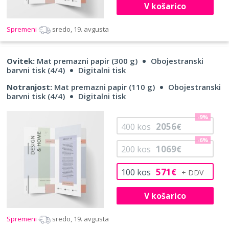
V košarico
Spremeni
sredo, 19. avgusta
Ovitek:
Mat premazni papir (300 g)
Obojestranski
barvni tisk (4/4)
Digitalni tisk
Notranjost:
Mat premazni papir (110 g)
Obojestranski
barvni tisk (4/4)
Digitalni tisk
-9%
2056
400
kos
€
-6%
1069
200
kos
€
571
100
kos
€
V košarico
Spremeni
sredo, 19. avgusta