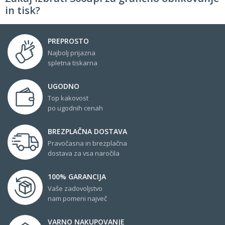
in tisk?
PREPROSTO
Najbolj prijazna
spletna tiskarna
UGODNO
Top kakovost
po ugodnih cenah
BREZPLAČNA DOSTAVA
Pravočasna in brezplačna
dostava za vsa naročila
100% GARANCIJA
Vaše zadovoljstvo
nam pomeni največ
VARNO NAKUPOVANJE