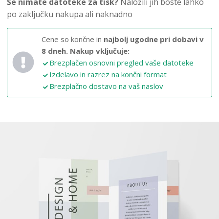
Še nimate datoteke za tisk?
Naložili jih boste lahko
po zaključku nakupa ali naknadno
Cene so končne in
najbolj ugodne pri dobavi v
8 dneh.
Nakup vključuje:
Brezplačen osnovni pregled vaše datoteke
Izdelavo in razrez na končni format
Brezplačno dostavo na vaš naslov