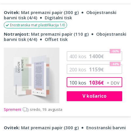
Ovitek:
Mat premazni papir (300 g)
Obojestranski
barvni tisk (4/4)
Digitalni tisk
Enostranska mat plastifikacija 1/0
Notranjost:
Mat premazni papir (110 g)
Obojestranski
barvni tisk (4/4)
Offset tisk
-66%
1400
400
kos
€
-44%
1159
200
kos
€
1036
100
kos
€
V košarico
Spremeni
sredo, 19. avgusta
Ovitek:
Mat premazni papir (300 g)
Enostranski barvni