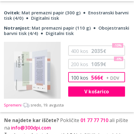
Ovitek:
Mat premazni papir (300 g)
Enostranski barvni
tisk (4/0)
Digitalni tisk
Notranjost:
Mat premazni papir (110 g)
Obojestranski
barvni tisk (4/4)
Digitalni tisk
-10%
2035
400
kos
€
-6%
1059
200
kos
€
566
100
kos
€
V košarico
Spremeni
sredo, 19. avgusta
Ne najdete kar iščete?
Pokličite
01 77 77 710
ali pišite
na
info@300dpi.com