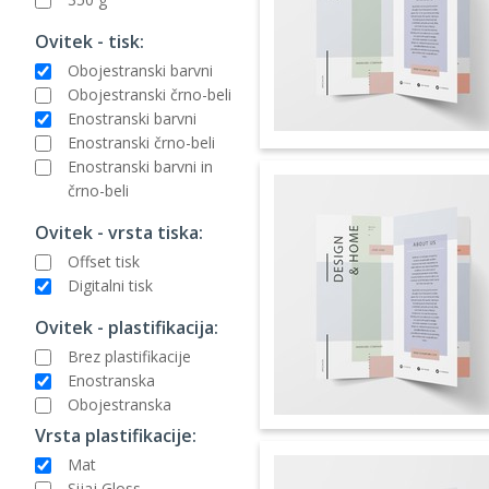
Ovitek - tisk:
Obojestranski barvni
Obojestranski črno-beli
Enostranski barvni
Enostranski črno-beli
Enostranski barvni in
črno-beli
Ovitek - vrsta tiska:
Offset tisk
Digitalni tisk
Ovitek - plastifikacija:
Brez plastifikacije
Enostranska
Obojestranska
Vrsta plastifikacije:
Mat
Sijaj Gloss