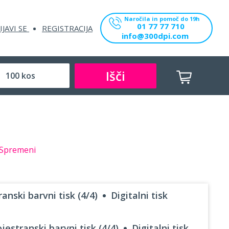
Naročila in pomoč do 19h
01 77 77 710
IJAVI SE
REGISTRACIJA
info@300dpi.com
Išči
Spremeni
anski barvni tisk (4/4)
Digitalni tisk
jestranski barvni tisk (4/4)
Digitalni tisk