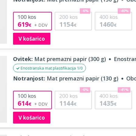
-6%
-40%
100
kos
200
kos
400
kos
619
1154
1460
€
€
€
V košarico
Ovitek:
Mat premazni papir (300 g)
Enostran
Enostranska mat plastifikacija 1/0
Notranjost:
Mat premazni papir (130 g)
Obo
-6%
-41%
100
kos
200
kos
400
kos
614
1144
1435
€
€
€
V košarico