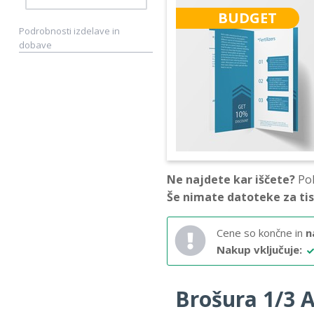
BUDGET
Podrobnosti izdelave in
dobave
Ne najdete kar iščete?
Pok
Še nimate datoteke za ti
Cene so končne in
n
Nakup vključuje:
Brošura 1/3 A4