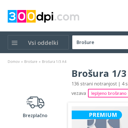
Vsi oddelki
Domov
Brošure
Brošura 1/3 A4
Brošura 1/3
136 strani notranjost | 4 
vezava
lepljeno broširano
PREMIUM
Brezplačno