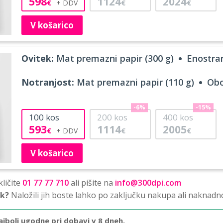
598
1124
2024
€
€
€
V košarico
Ovitek:
Mat premazni papir (300 g)
Enostran
Notranjost:
Mat premazni papir (110 g)
Obo
-6%
-15%
100
kos
200
kos
400
kos
593
1114
2005
€
€
€
V košarico
ličite
01 77 77 710
ali pišite na
info@300dpi.com
sk?
Naložili jih boste lahko po zaključku nakupa ali naknadn
ajbolj ugodne pri dobavi v 8 dneh.