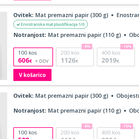
Ovitek:
Mat premazni papir (300 g)
Enostran
Enostranska mat plastifikacija 1/0
Notranjost:
Mat premazni papir (110 g)
Obo
-6%
-16%
100
kos
200
kos
400
kos
606
1126
2019
€
€
€
V košarico
Ovitek:
Mat premazni papir (300 g)
Obojestr
Notranjost:
Mat premazni papir (110 g)
Obo
-6%
-15%
100
kos
200
kos
400
kos