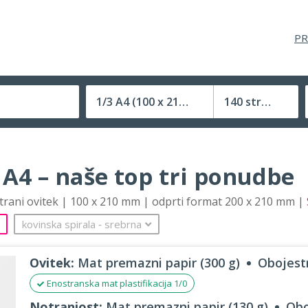
PR
1/3 A4
(100 x 210 mm)
140 strani
Velikost (zaprte) tiskovine
 A4 – naše top tri ponudbe
strani ovitek | 100 x 210 mm | odprti format 200 x 210 mm |
kovinska spirala
‐
srebrna
Ovitek:
Mat premazni papir (300 g)
Obojestr
Enostranska mat plastifikacija 1/0
Notranjost:
Mat premazni papir (130 g)
Obo