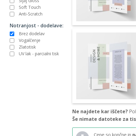
Sijaj Gloss
Soft Touch
Anti-Scratch
Notranjost - dodelave:
Brez dodelav
Vogalčenje
Zlatotisk
UV lak - parcialni tisk
Ne najdete kar iščete?
Pok
Še nimate datoteke za ti
Cene so končne in
n