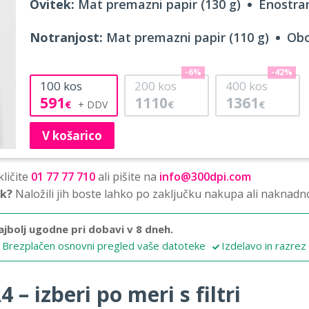
Ovitek:
Mat premazni papir (130 g)
Enostran
Notranjost:
Mat premazni papir (110 g)
Obo
-6%
-42%
100
kos
200
kos
400
kos
591
1110
1361
€
€
€
V košarico
ličite
01 77 77 710
ali pišite na
info@300dpi.com
sk?
Naložili jih boste lahko po zaključku nakupa ali naknadn
ajbolj ugodne pri dobavi v 8 dneh.
Brezplačen osnovni pregled vaše datoteke
Izdelavo in razrez
 – izberi po meri s filtri