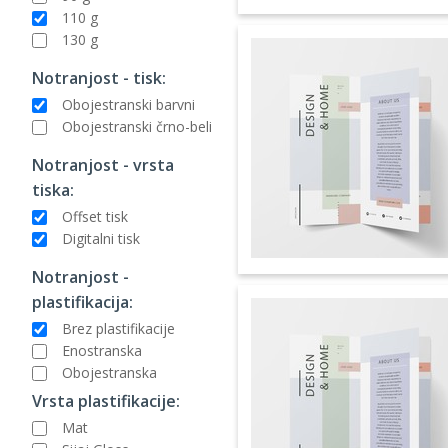
110 g
130 g
Notranjost - tisk:
Obojestranski barvni
Obojestranski črno-beli
Notranjost - vrsta
tiska:
Offset tisk
Digitalni tisk
Notranjost -
plastifikacija:
Brez plastifikacije
Enostranska
Obojestranska
Vrsta plastifikacije:
Mat