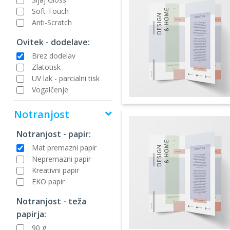
Soft Touch
Anti-Scratch
Ovitek - dodelave:
Brez dodelav
Zlatotisk
UV lak - parcialni tisk
Vogalčenje
Notranjost
Notranjost - papir:
Mat premazni papir
Nepremazni papir
Kreativni papir
EKO papir
Notranjost - teža
papirja:
90 g