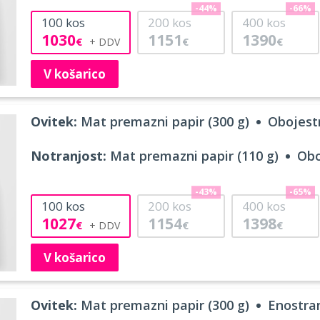
-44%
-66%
100
kos
200
kos
400
kos
1030
1151
1390
€
€
€
V košarico
Ovitek:
Mat premazni papir (300 g)
Obojestr
Notranjost:
Mat premazni papir (110 g)
Obo
-43%
-65%
100
kos
200
kos
400
kos
1027
1154
1398
€
€
€
V košarico
Ovitek:
Mat premazni papir (300 g)
Enostran