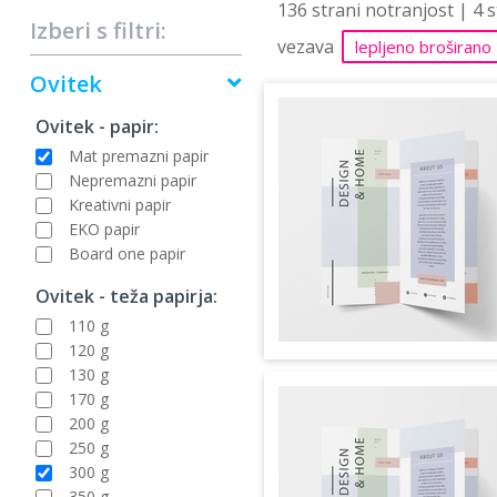
136 strani notranjost | 4 
Izberi s filtri:
vezava
lepljeno broširano
Ovitek
Ovitek - papir:
Mat premazni papir
Nepremazni papir
Kreativni papir
EKO papir
Board one papir
Ovitek - teža papirja:
110 g
120 g
130 g
170 g
200 g
250 g
300 g
350 g