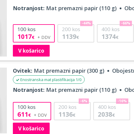
Notranjost:
Mat premazni papir (110 g)
Obo
-44%
-66%
100
kos
200
kos
400
kos
1017
1139
1374
€
€
€
V košarico
Ovitek:
Mat premazni papir (300 g)
Obojestr
Enostranska mat plastifikacija 1/0
Notranjost:
Mat premazni papir (110 g)
Obo
-6%
-16%
100
kos
200
kos
400
kos
611
1136
2038
€
€
€
V košarico