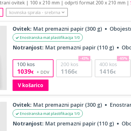
strani ovitek | 100 x 210 mm | odprti format 200 x 210 mm |
kovinska spirala
‐
srebrna
Ovitek:
Mat premazni papir (300 g)
Obojestr
Enostranska mat plastifikacija 1/0
Notranjost:
Mat premazni papir (110 g)
Obo
-43%
-65%
100
kos
200
kos
400
kos
1039
1166
1416
€
€
€
V košarico
Ovitek:
Mat premazni papir (300 g)
Enostran
Enostranska mat plastifikacija 1/0
Notranjost:
Mat premazni papir (110 g)
Obo