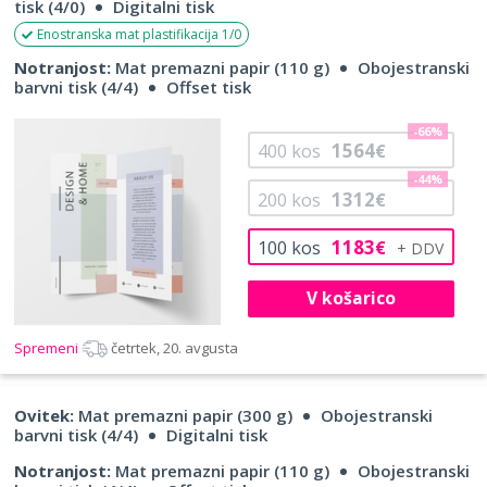
tisk (4/0)
Digitalni tisk
Enostranska mat plastifikacija 1/0
Notranjost:
Mat premazni papir (110 g)
Obojestranski
barvni tisk (4/4)
Offset tisk
-66%
1564
400
kos
€
-44%
1312
200
kos
€
1183
100
kos
€
V košarico
Spremeni
četrtek, 20. avgusta
Ovitek:
Mat premazni papir (300 g)
Obojestranski
barvni tisk (4/4)
Digitalni tisk
Notranjost:
Mat premazni papir (110 g)
Obojestranski