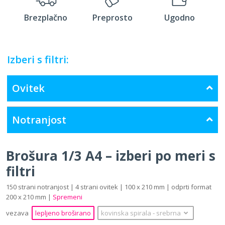
Brezplačno
Preprosto
Ugodno
Izberi s filtri:
Ovitek
Notranjost
Brošura 1/3 A4 – izberi po meri s
filtri
150 strani notranjost | 4 strani ovitek | 100 x 210 mm | odprti format
200 x 210 mm |
Spremeni
vezava
lepljeno broširano
kovinska spirala
‐
srebrna