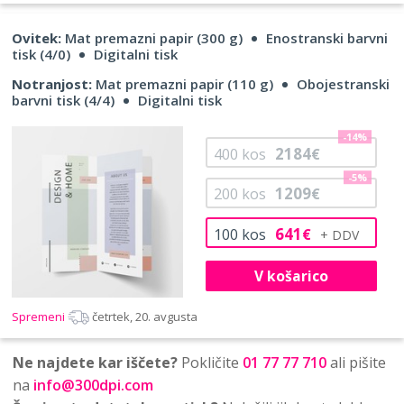
Ovitek:
Mat premazni papir (300 g)
Enostranski barvni
tisk (4/0)
Digitalni tisk
Notranjost:
Mat premazni papir (110 g)
Obojestranski
barvni tisk (4/4)
Digitalni tisk
-14%
2184
400
kos
€
-5%
1209
200
kos
€
641
100
kos
€
V košarico
Spremeni
četrtek, 20. avgusta
Ne najdete kar iščete?
Pokličite
01 77 77 710
ali pišite
na
info@300dpi.com