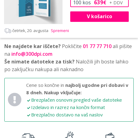
639
100
kos
€
V košarico
četrtek, 20. avgusta
Spremeni
Ne najdete kar iščete?
Pokličite
01 77 77 710
ali pišite
na
info@300dpi.com
Še nimate datoteke za tisk?
Naložili jih boste lahko
po zaključku nakupa ali naknadno
Cene so končne in
najbolj ugodne pri dobavi v
8 dneh.
Nakup vključuje:
Brezplačen osnovni pregled vaše datoteke
Izdelavo in razrez na končni format
Brezplačno dostavo na vaš naslov