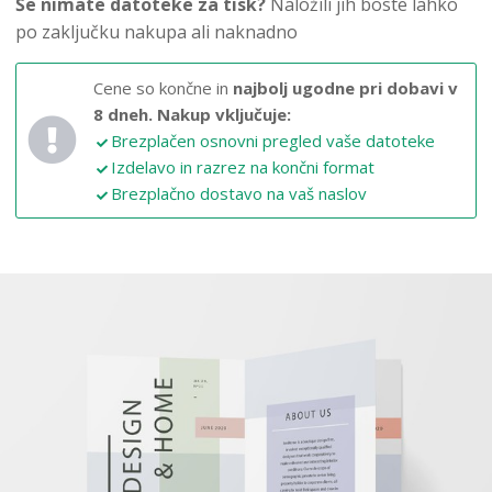
Še nimate datoteke za tisk?
Naložili jih boste lahko
po zaključku nakupa ali naknadno
Cene so končne in
najbolj ugodne pri dobavi v
8 dneh.
Nakup vključuje:
Brezplačen osnovni pregled vaše datoteke
Izdelavo in razrez na končni format
Brezplačno dostavo na vaš naslov