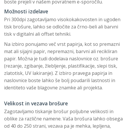
boste prejeli v našem povratnem e-sporočilu.
Možnosti izdelave
Pri 300dpi zagotavljamo visokokakovosten in ugoden
tisk brošure, lahko se odločite za črno-beli ali barvni
tisk v digitalni ali offset tehniki.
Na izbiro ponujamo več vrst papirja, kot so premazni
mat ali sijajni papir, nepremazni, barvni ali recikliran
papir. Možna je tudi dodelava naslovnice oz. brošure
(rezanje, zgibanje, žlebljenje, plastifikacije, slepi tisk,
zlatotisk, UV lakiranje). Z izbiro pravega papirja in
naslovnice boste lahko še bolj poudarili lastnosti in
identiteto vaše blagovne znamke ali projekta.
Velikost in vezava brošure
Zagotavljamo tiskanje brošur poljubne velikosti in
oblike za različne namene. Vaša brošura lahko obsega
od 40 do 250 strani, vezava pa je mehka, lepljena,