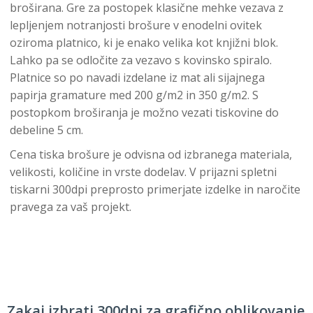
broširana. Gre za postopek klasične mehke vezava z
lepljenjem notranjosti brošure v enodelni ovitek
oziroma platnico, ki je enako velika kot knjižni blok.
Lahko pa se odločite za vezavo s kovinsko spiralo.
Platnice so po navadi izdelane iz mat ali sijajnega
papirja gramature med 200 g/m2 in 350 g/m2. S
postopkom broširanja je možno vezati tiskovine do
debeline 5 cm.
Cena tiska brošure je odvisna od izbranega materiala,
velikosti, količine in vrste dodelav. V prijazni spletni
tiskarni 300dpi preprosto primerjate izdelke in naročite
pravega za vaš projekt.
Zakaj izbrati 300dpi za grafično oblikovanje