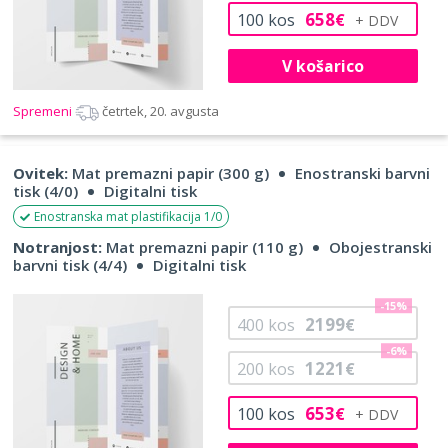
658
100
kos
€
V košarico
Spremeni
četrtek, 20. avgusta
Ovitek:
Mat premazni papir (300 g)
Enostranski barvni
tisk (4/0)
Digitalni tisk
Enostranska mat plastifikacija 1/0
Notranjost:
Mat premazni papir (110 g)
Obojestranski
barvni tisk (4/4)
Digitalni tisk
-15%
2199
400
kos
€
-6%
1221
200
kos
€
653
100
kos
€