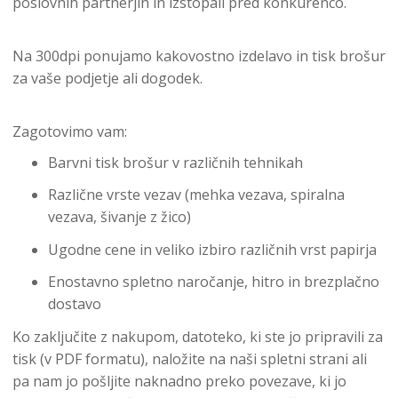
poslovnih partnerjih in izstopali pred konkurenco.
Na 300dpi ponujamo kakovostno izdelavo in tisk brošur
za vaše podjetje ali dogodek.
Zagotovimo vam:
Barvni tisk brošur v različnih tehnikah
Različne vrste vezav (mehka vezava, spiralna
vezava, šivanje z žico)
Ugodne cene in veliko izbiro različnih vrst papirja
Enostavno spletno naročanje, hitro in brezplačno
dostavo
Ko zaključite z nakupom, datoteko, ki ste jo pripravili za
tisk (v PDF formatu), naložite na naši spletni strani ali
pa nam jo pošljite naknadno preko povezave, ki jo