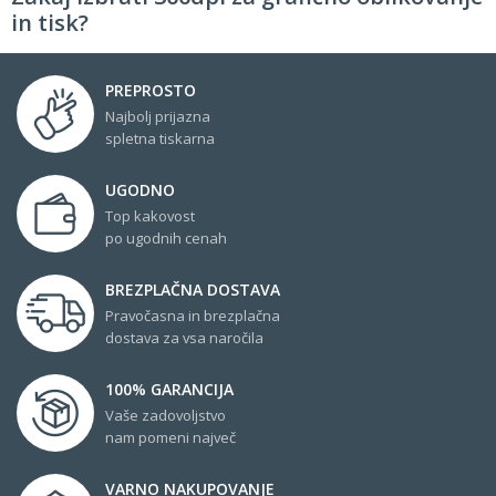
in tisk?
PREPROSTO
Najbolj prijazna
spletna tiskarna
UGODNO
Top kakovost
po ugodnih cenah
BREZPLAČNA DOSTAVA
Pravočasna in brezplačna
dostava za vsa naročila
100% GARANCIJA
Vaše zadovoljstvo
nam pomeni največ
VARNO NAKUPOVANJE