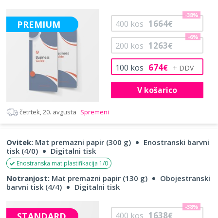
-38%
1664
PREMIUM
400
kos
€
-6%
1263
200
kos
€
674
100
kos
€
V košarico
četrtek, 20. avgusta
Spremeni
Ovitek:
Mat premazni papir (300 g)
Enostranski barvni
tisk (4/0)
Digitalni tisk
Enostranska mat plastifikacija 1/0
Notranjost:
Mat premazni papir (130 g)
Obojestranski
barvni tisk (4/4)
Digitalni tisk
-38%
1638
STANDARD
400
kos
€