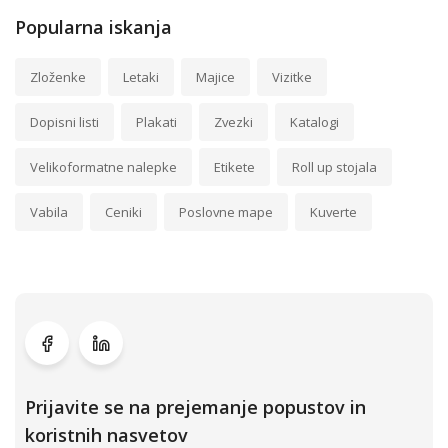
Popularna iskanja
Zloženke
Letaki
Majice
Vizitke
Dopisni listi
Plakati
Zvezki
Katalogi
Velikoformatne nalepke
Etikete
Roll up stojala
Vabila
Ceniki
Poslovne mape
Kuverte
Prijavite se na prejemanje popustov in
koristnih nasvetov