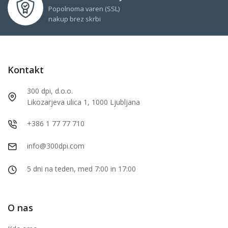
Popolnoma varen (SSL)
nakup brez skrbi
Kontakt
300 dpi, d.o.o.
Likozarjeva ulica 1, 1000 Ljubljana
+386 1 77 77 710
info@300dpi.com
5 dni na teden, med 7:00 in 17:00
O nas