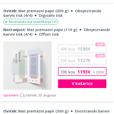
Ovitek:
Mat premazni papir (300 g)
Obojestranski
barvni tisk (4/4)
Digitalni tisk
Enostranska mat plastifikacija 1/0
Notranjost:
Mat premazni papir (110 g)
Obojestranski
barvni tisk (4/4)
Offset tisk
-66%
1590
400
kos
€
-44%
1327
200
kos
€
1193
100
kos
€
V košarico
Spremeni
četrtek, 20. avgusta
Ovitek:
Mat premazni papir (300 g)
Enostranski barvni