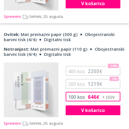
V košarico
Spremeni
četrtek, 20. avgusta
Ovitek:
Mat premazni papir (300 g)
Obojestranski
barvni tisk (4/4)
Digitalni tisk
Notranjost:
Mat premazni papir (110 g)
Obojestranski
barvni tisk (4/4)
Digitalni tisk
-14%
2203
400
kos
€
-5%
1219
200
kos
€
646
100
kos
€
V košarico
Spremeni
četrtek, 20. avgusta