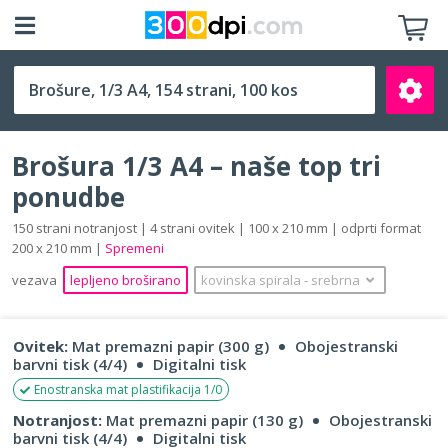
1/3 A4 (100 x 210 mm)
Brošura 1/3 A4 – naše top tri
ponudbe
150 strani notranjost | 4 strani ovitek | 100 x 210 mm | odprti format
200 x 210 mm |
Spremeni
Išči
vezava
lepljeno broširano
kovinska spirala
‐
srebrna
Ovitek:
Mat premazni papir (300 g)
Obojestranski
barvni tisk (4/4)
Digitalni tisk
Enostranska mat plastifikacija 1/0
Notranjost:
Mat premazni papir (130 g)
Obojestranski
barvni tisk (4/4)
Digitalni tisk