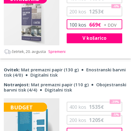
-6%
1253
200
kos
€
669
100
kos
€
V košarico
četrtek, 20. avgusta
Spremeni
Ovitek:
Mat premazni papir (130 g)
Enostranski barvni
tisk (4/0)
Digitalni tisk
Notranjost:
Mat premazni papir (110 g)
Obojestranski
barvni tisk (4/4)
Digitalni tisk
-39%
1535
BUDGET
400
kos
€
-5%
1205
200
kos
€