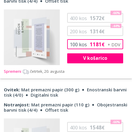
barvni tisk (4/4)
Offset tisk
-66%
1572
400
kos
€
-44%
1314
200
kos
€
1181
100
kos
€
V košarico
Spremeni
četrtek, 20. avgusta
Ovitek:
Mat premazni papir (300 g)
Enostranski barvni
tisk (4/0)
Digitalni tisk
Notranjost:
Mat premazni papir (110 g)
Obojestranski
barvni tisk (4/4)
Offset tisk
-66%
1548
400
kos
€