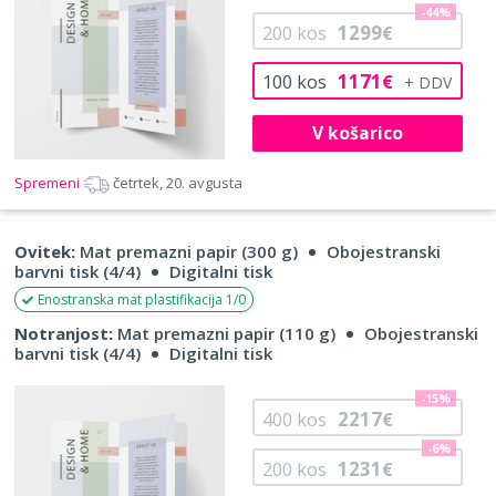
-44%
1299
200
kos
€
1171
100
kos
€
V košarico
Spremeni
četrtek, 20. avgusta
Ovitek:
Mat premazni papir (300 g)
Obojestranski
barvni tisk (4/4)
Digitalni tisk
Enostranska mat plastifikacija 1/0
Notranjost:
Mat premazni papir (110 g)
Obojestranski
barvni tisk (4/4)
Digitalni tisk
-15%
2217
400
kos
€
-6%
1231
200
kos
€