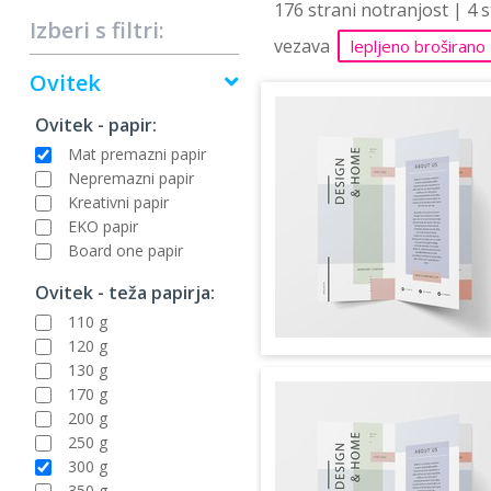
176 strani notranjost | 4 
Izberi s filtri:
vezava
lepljeno broširano
Ovitek
Ovitek - papir:
Mat premazni papir
Nepremazni papir
Kreativni papir
EKO papir
Board one papir
Ovitek - teža papirja:
110 g
120 g
130 g
170 g
200 g
250 g
300 g
350 g