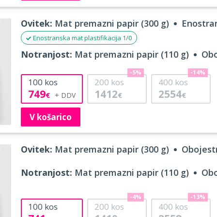
Ovitek:
Mat premazni papir (300 g)
Enostran
Enostranska mat plastifikacija 1/0
Notranjost:
Mat premazni papir (110 g)
Obo
-5%
-14%
100
kos
200
kos
400
kos
749
1412
2554
€
€
€
V košarico
Ovitek:
Mat premazni papir (300 g)
Obojestr
Notranjost:
Mat premazni papir (110 g)
Obo
-4%
-13%
100
kos
200
kos
400
kos