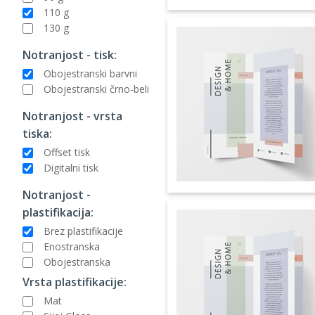
110 g
130 g
Notranjost - tisk:
Obojestranski barvni
Obojestranski črno-beli
Notranjost - vrsta
tiska:
Offset tisk
Digitalni tisk
Notranjost -
plastifikacija:
Brez plastifikacije
Enostranska
Obojestranska
Vrsta plastifikacije:
Mat