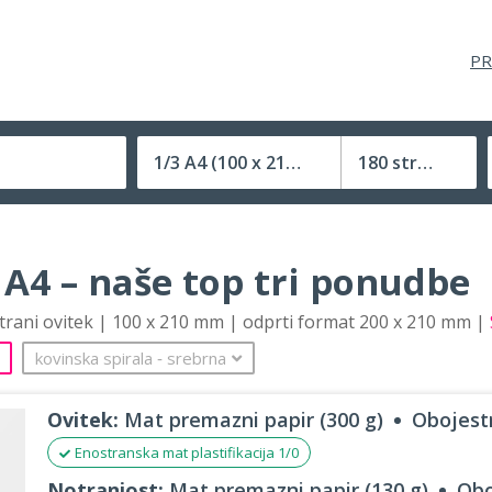
PR
1/3 A4
(100 x 210 mm)
180 strani
Velikost (zaprte) tiskovine
 A4 – naše top tri ponudbe
strani ovitek | 100 x 210 mm | odprti format 200 x 210 mm |
kovinska spirala
‐
srebrna
Ovitek:
Mat premazni papir (300 g)
Obojestr
Enostranska mat plastifikacija 1/0
Notranjost:
Mat premazni papir (130 g)
Obo