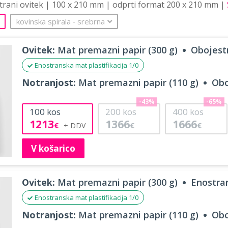
strani ovitek | 100 x 210 mm | odprti format 200 x 210 mm |
kovinska spirala
‐
srebrna
Ovitek:
Mat premazni papir (300 g)
Obojestr
Enostranska mat plastifikacija 1/0
Notranjost:
Mat premazni papir (110 g)
Obo
-43%
-65%
100
kos
200
kos
400
kos
1213
1366
1666
€
€
€
V košarico
Ovitek:
Mat premazni papir (300 g)
Enostran
Enostranska mat plastifikacija 1/0
Notranjost:
Mat premazni papir (110 g)
Obo