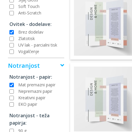
Soft Touch
Anti-Scratch
Ovitek - dodelave:
Brez dodelav
Zlatotisk
UV lak - parcialni tisk
Vogalčenje
Notranjost
Notranjost - papir:
Mat premazni papir
Nepremazni papir
Kreativni papir
EKO papir
Notranjost - teža
papirja:
90 g