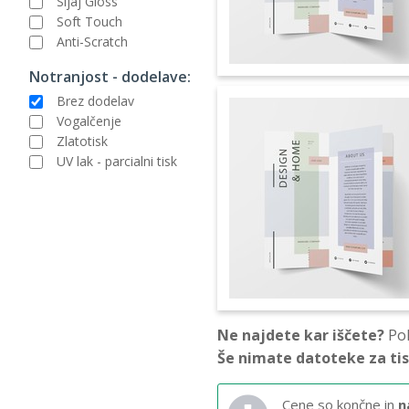
Sijaj Gloss
Soft Touch
Anti-Scratch
Notranjost - dodelave:
Brez dodelav
Vogalčenje
Zlatotisk
UV lak - parcialni tisk
Ne najdete kar iščete?
Pok
Še nimate datoteke za ti
Cene so končne in
n