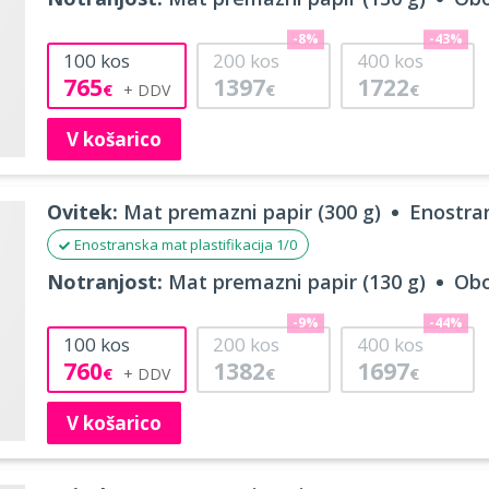
-8%
-43%
100
kos
200
kos
400
kos
765
1397
1722
€
€
€
V košarico
Ovitek:
Mat premazni papir (300 g)
Enostran
Enostranska mat plastifikacija 1/0
Notranjost:
Mat premazni papir (130 g)
Obo
-9%
-44%
100
kos
200
kos
400
kos
760
1382
1697
€
€
€
V košarico