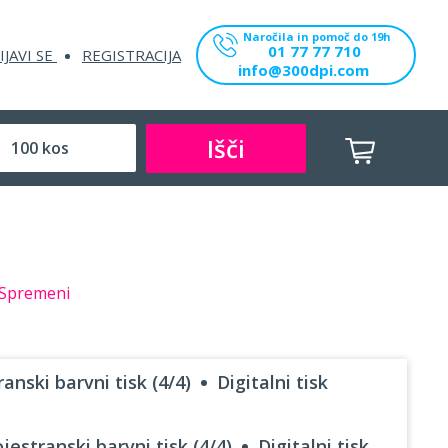
Naročila in pomoč do 19h
01 77 77 710
IJAVI SE
REGISTRACIJA
info@300dpi.com
Išči
Spremeni
anski barvni tisk (4/4)
Digitalni tisk
jestranski barvni tisk (4/4)
Digitalni tisk