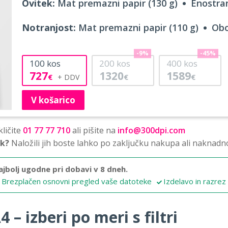
Ovitek:
Mat premazni papir (130 g)
Enostran
Notranjost:
Mat premazni papir (110 g)
Obo
-9%
-45%
100
kos
200
kos
400
kos
727
1320
1589
€
€
€
V košarico
ličite
01 77 77 710
ali pišite na
info@300dpi.com
sk?
Naložili jih boste lahko po zaključku nakupa ali naknadn
ajbolj ugodne pri dobavi v 8 dneh.
Brezplačen osnovni pregled vaše datoteke
Izdelavo in razrez
 – izberi po meri s filtri