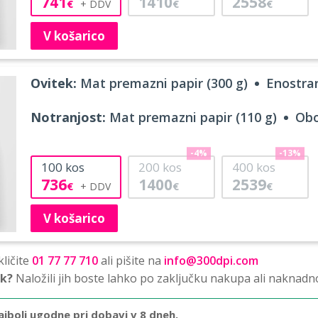
741
1410
2558
€
€
€
V košarico
Ovitek:
Mat premazni papir (300 g)
Enostran
Notranjost:
Mat premazni papir (110 g)
Obo
-4%
-13%
100
kos
200
kos
400
kos
736
1400
2539
€
€
€
V košarico
ličite
01 77 77 710
ali pišite na
info@300dpi.com
sk?
Naložili jih boste lahko po zaključku nakupa ali naknadn
ajbolj ugodne pri dobavi v 8 dneh.