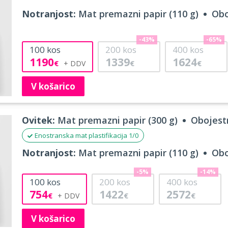
Notranjost:
Mat premazni papir (110 g)
Obo
-43%
-65%
100
kos
200
kos
400
kos
1190
1339
1624
€
€
€
V košarico
Ovitek:
Mat premazni papir (300 g)
Obojestr
Enostranska mat plastifikacija 1/0
Notranjost:
Mat premazni papir (110 g)
Obo
-5%
-14%
100
kos
200
kos
400
kos
754
1422
2572
€
€
€
V košarico