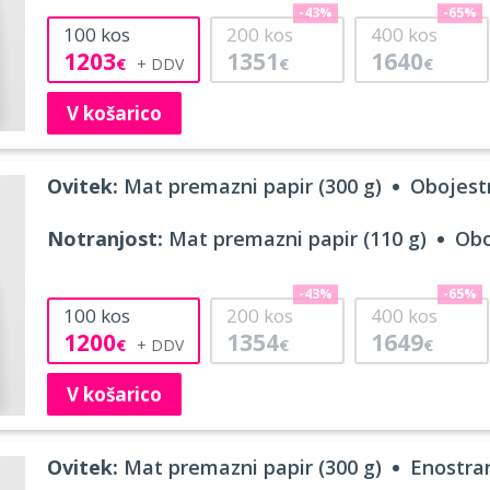
-43%
-65%
100
kos
200
kos
400
kos
1203
1351
1640
€
€
€
V košarico
Ovitek:
Mat premazni papir (300 g)
Obojestr
Notranjost:
Mat premazni papir (110 g)
Obo
-43%
-65%
100
kos
200
kos
400
kos
1200
1354
1649
€
€
€
V košarico
Ovitek:
Mat premazni papir (300 g)
Enostran