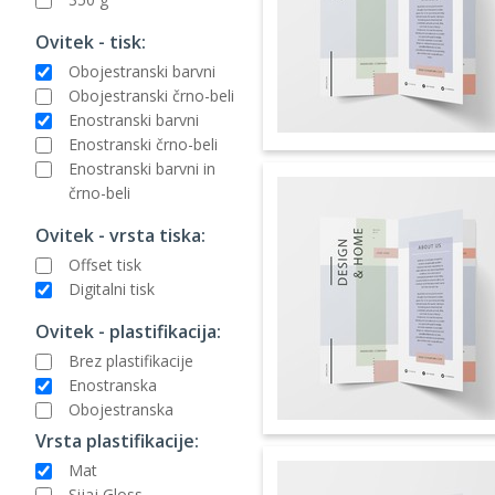
Ovitek - tisk:
Obojestranski barvni
Obojestranski črno-beli
Enostranski barvni
Enostranski črno-beli
Enostranski barvni in
črno-beli
Ovitek - vrsta tiska:
Offset tisk
Digitalni tisk
Ovitek - plastifikacija:
Brez plastifikacije
Enostranska
Obojestranska
Vrsta plastifikacije:
Mat
Sijaj Gloss