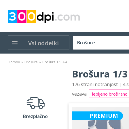
Vsi oddelki
Domov
Brošure
Brošura 1/3 A4
Brošura 1/3
176 strani notranjost | 4 
vezava
lepljeno broširano
PREMIUM
Brezplačno