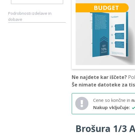
BUDGET
Podrobnosti izdelave in
dobave
Ne najdete kar iščete?
Pok
Še nimate datoteke za ti
Cene so končne in
n
Nakup vključuje:
Brošura 1/3 A4