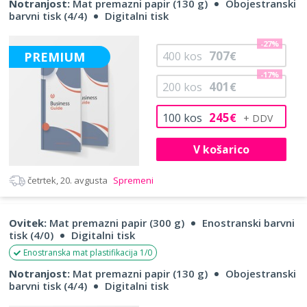
Notranjost:
Mat premazni papir (130 g)
Obojestranski
barvni tisk (4/4)
Digitalni tisk
-27%
707
PREMIUM
400
kos
€
-17%
401
200
kos
€
245
100
kos
€
V košarico
četrtek, 20. avgusta
Spremeni
Ovitek:
Mat premazni papir (300 g)
Enostranski barvni
tisk (4/0)
Digitalni tisk
Enostranska mat plastifikacija 1/0
Notranjost:
Mat premazni papir (130 g)
Obojestranski
barvni tisk (4/4)
Digitalni tisk