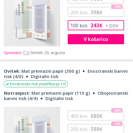
-18%
398
200
kos
€
243
100
kos
€
V košarico
Spremeni
četrtek, 20. avgusta
Ovitek:
Mat premazni papir (300 g)
Enostranski barvni
tisk (4/0)
Digitalni tisk
Enostranska mat plastifikacija 1/0
Notranjost:
Mat premazni papir (110 g)
Obojestranski
barvni tisk (4/4)
Digitalni tisk
-28%
680
400
kos
€
-18%
388
200
kos
€