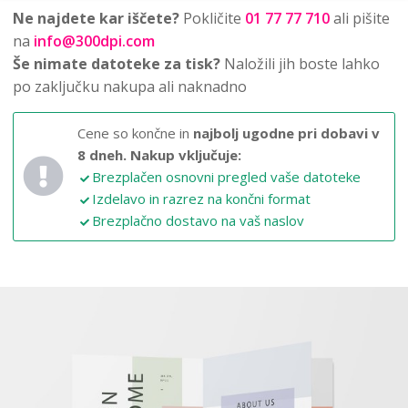
Ne najdete kar iščete?
Pokličite
01 77 77 710
ali pišite
na
info@300dpi.com
Še nimate datoteke za tisk?
Naložili jih boste lahko
po zaključku nakupa ali naknadno
Cene so končne in
najbolj ugodne pri dobavi v
8 dneh.
Nakup vključuje:
Brezplačen osnovni pregled vaše datoteke
Izdelavo in razrez na končni format
Brezplačno dostavo na vaš naslov