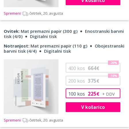
V košarico
Spremeni
četrtek, 20. avgusta
Ovitek:
Mat premazni papir (300 g)
Enostranski barvni
tisk (4/0)
Digitalni tisk
Notranjost:
Mat premazni papir (110 g)
Obojestranski
barvni tisk (4/4)
Digitalni tisk
-26%
664
400
kos
€
-16%
375
200
kos
€
225
100
kos
€
V košarico
Spremeni
četrtek, 20. avgusta