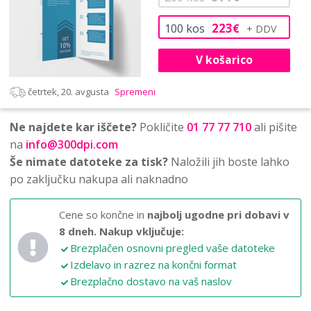
223
100
kos
€
V košarico
četrtek, 20. avgusta
Spremeni
Ne najdete kar iščete?
Pokličite
01 77 77 710
ali pišite
na
info@300dpi.com
Še nimate datoteke za tisk?
Naložili jih boste lahko
po zaključku nakupa ali naknadno
Cene so končne in
najbolj ugodne pri dobavi v
8 dneh.
Nakup vključuje:
Brezplačen osnovni pregled vaše datoteke
Izdelavo in razrez na končni format
Brezplačno dostavo na vaš naslov