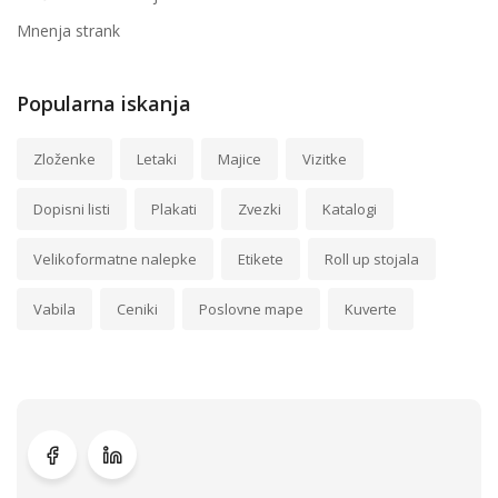
Mnenja strank
Popularna iskanja
Zloženke
Letaki
Majice
Vizitke
Dopisni listi
Plakati
Zvezki
Katalogi
Velikoformatne nalepke
Etikete
Roll up stojala
Vabila
Ceniki
Poslovne mape
Kuverte