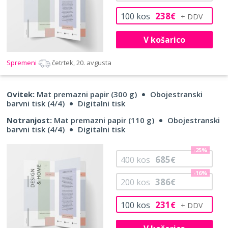
238
100
kos
€
V košarico
Spremeni
četrtek, 20. avgusta
Ovitek:
Mat premazni papir (300 g)
Obojestranski
barvni tisk (4/4)
Digitalni tisk
Notranjost:
Mat premazni papir (110 g)
Obojestranski
barvni tisk (4/4)
Digitalni tisk
-25%
685
400
kos
€
-16%
386
200
kos
€
231
100
kos
€