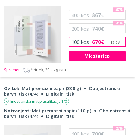
-67%
867
400
kos
€
-44%
740
200
kos
€
670
100
kos
€
V košarico
Spremeni
četrtek, 20. avgusta
Ovitek:
Mat premazni papir (300 g)
Obojestranski
barvni tisk (4/4)
Digitalni tisk
Enostranska mat plastifikacija 1/0
Notranjost:
Mat premazni papir (110 g)
Obojestranski
barvni tisk (4/4)
Digitalni tisk
-27%
700
400
kos
€