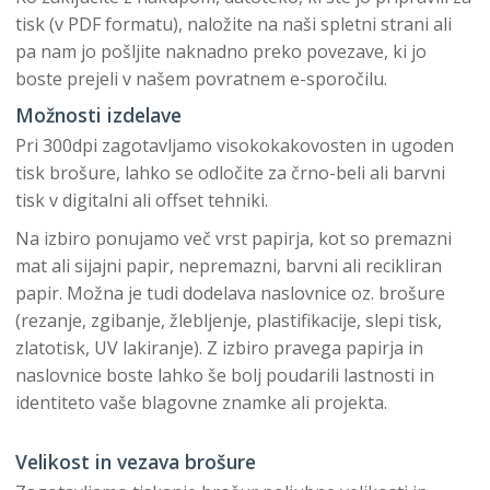
tisk (v PDF formatu), naložite na naši spletni strani ali
pa nam jo pošljite naknadno preko povezave, ki jo
boste prejeli v našem povratnem e-sporočilu.
Možnosti izdelave
Pri 300dpi zagotavljamo visokokakovosten in ugoden
tisk brošure, lahko se odločite za črno-beli ali barvni
tisk v digitalni ali offset tehniki.
Na izbiro ponujamo več vrst papirja, kot so premazni
mat ali sijajni papir, nepremazni, barvni ali recikliran
papir. Možna je tudi dodelava naslovnice oz. brošure
(rezanje, zgibanje, žlebljenje, plastifikacije, slepi tisk,
zlatotisk, UV lakiranje). Z izbiro pravega papirja in
naslovnice boste lahko še bolj poudarili lastnosti in
identiteto vaše blagovne znamke ali projekta.
Velikost in vezava brošure