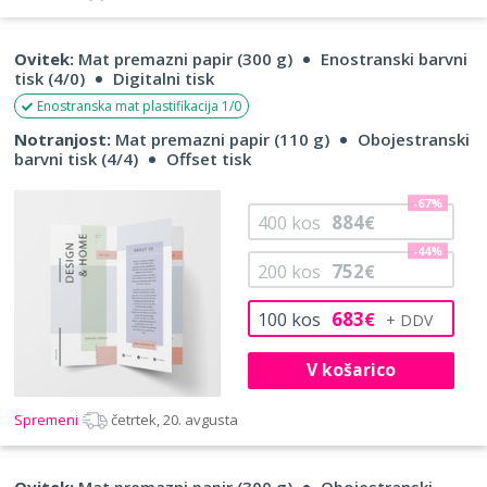
Ovitek:
Mat premazni papir (300 g)
Enostranski barvni
tisk (4/0)
Digitalni tisk
Enostranska mat plastifikacija 1/0
Notranjost:
Mat premazni papir (110 g)
Obojestranski
barvni tisk (4/4)
Offset tisk
-67%
884
400
kos
€
-44%
752
200
kos
€
683
100
kos
€
V košarico
Spremeni
četrtek, 20. avgusta
Ovitek:
Mat premazni papir (300 g)
Obojestranski