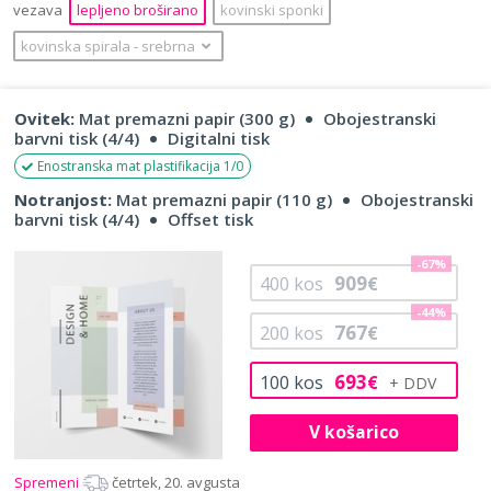
vezava
lepljeno broširano
kovinski sponki
kovinska spirala
‐
srebrna
Ovitek:
Mat premazni papir (300 g)
Obojestranski
barvni tisk (4/4)
Digitalni tisk
Enostranska mat plastifikacija 1/0
Notranjost:
Mat premazni papir (110 g)
Obojestranski
barvni tisk (4/4)
Offset tisk
-67%
909
400
kos
€
-44%
767
200
kos
€
693
100
kos
€
V košarico
Spremeni
četrtek, 20. avgusta