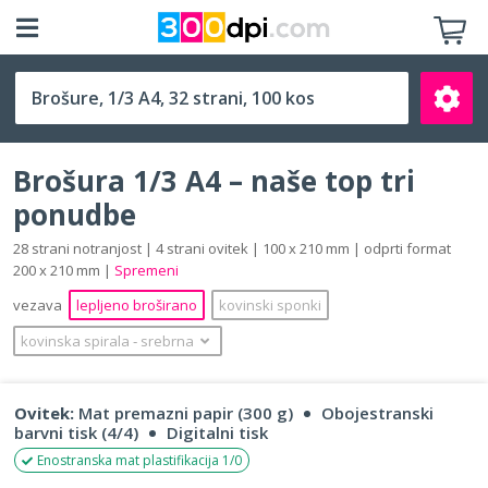
1/3 A4 (100 x 210 mm)
Brošura 1/3 A4 – naše top tri
ponudbe
28 strani notranjost | 4 strani ovitek | 100 x 210 mm | odprti format
200 x 210 mm |
Spremeni
Išči
vezava
lepljeno broširano
kovinski sponki
kovinska spirala
‐
srebrna
Ovitek:
Mat premazni papir (300 g)
Obojestranski
barvni tisk (4/4)
Digitalni tisk
Enostranska mat plastifikacija 1/0