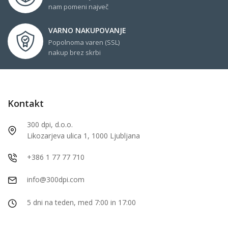
nam pomeni največ
VARNO NAKUPOVANJE
Popolnoma varen (SSL)
nakup brez skrbi
Kontakt
300 dpi, d.o.o.
Likozarjeva ulica 1, 1000 Ljubljana
+386 1 77 77 710
info@300dpi.com
5 dni na teden, med 7:00 in 17:00