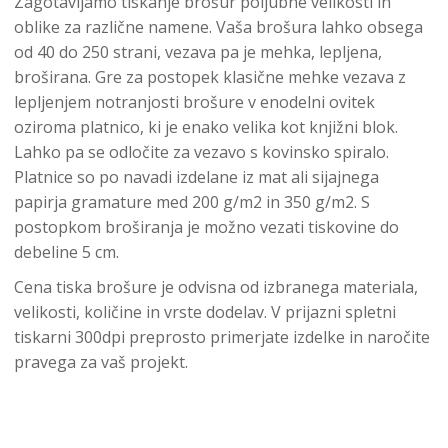
Zagotavljamo tiskanje brošur poljubne velikosti in
oblike za različne namene. Vaša brošura lahko obsega
od 40 do 250 strani, vezava pa je mehka, lepljena,
broširana. Gre za postopek klasične mehke vezava z
lepljenjem notranjosti brošure v enodelni ovitek
oziroma platnico, ki je enako velika kot knjižni blok.
Lahko pa se odločite za vezavo s kovinsko spiralo.
Platnice so po navadi izdelane iz mat ali sijajnega
papirja gramature med 200 g/m2 in 350 g/m2. S
postopkom broširanja je možno vezati tiskovine do
debeline 5 cm.
Cena tiska brošure je odvisna od izbranega materiala,
velikosti, količine in vrste dodelav. V prijazni spletni
tiskarni 300dpi preprosto primerjate izdelke in naročite
pravega za vaš projekt.