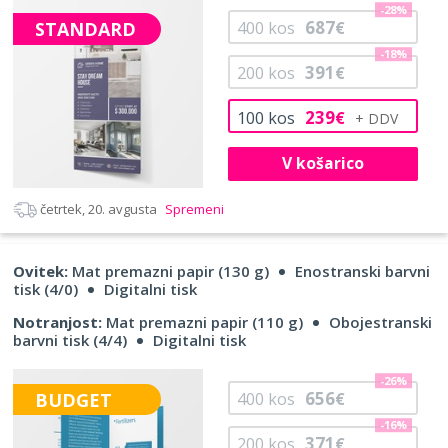
-28%
687
STANDARD
400
kos
€
-18%
391
200
kos
€
239
100
kos
€
V košarico
četrtek, 20. avgusta
Spremeni
Ovitek:
Mat premazni papir (130 g)
Enostranski barvni
tisk (4/0)
Digitalni tisk
Notranjost:
Mat premazni papir (110 g)
Obojestranski
barvni tisk (4/4)
Digitalni tisk
-26%
656
BUDGET
400
kos
€
-16%
371
200
kos
€