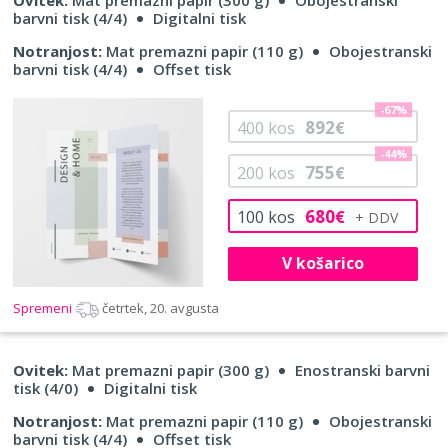
barvni tisk (4/4)
Digitalni tisk
Notranjost:
Mat premazni papir (110 g)
Obojestranski
barvni tisk (4/4)
Offset tisk
-67%
892
400
kos
€
-44%
755
200
kos
€
680
100
kos
€
V košarico
Spremeni
četrtek, 20. avgusta
Ovitek:
Mat premazni papir (300 g)
Enostranski barvni
tisk (4/0)
Digitalni tisk
Notranjost:
Mat premazni papir (110 g)
Obojestranski
barvni tisk (4/4)
Offset tisk