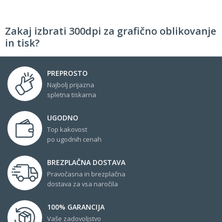
Zakaj izbrati 300dpi za grafično oblikovanje
in tisk?
PREPROSTO
Najbolj prijazna
spletna tiskarna
UGODNO
Top kakovost
po ugodnih cenah
BREZPLAČNA DOSTAVA
Pravočasna in brezplačna
dostava za vsa naročila
100% GARANCIJA
Vaše zadovoljstvo