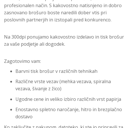
profesionalen način. S kakovostno natisnjeno in dobro
zasnovano brošuro boste naredili dober vtis pri
poslovnih partnerjih in izstopali pred konkurenco.
Na 300dpi ponujamo kakovostno izdelavo in tisk brošur
za vaše podjetje ali dogodek.
Zagotovimo vam:
Barvni tisk brošur v različnih tehnikah
Različne vrste vezav (mehka vezava, spiralna
vezava, šivanje z žico)
Ugodne cene in veliko izbiro različnih vrst papirja
Enostavno spletno naročanje, hitro in brezplačno
dostavo
Ko zaključite z nakupom, datoteko, ki ste jo pripravili za