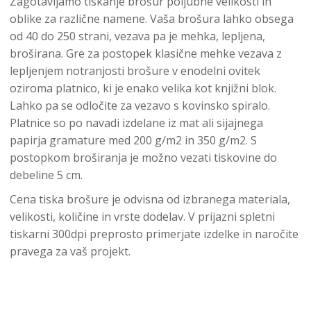
Zagotavljamo tiskanje brošur poljubne velikosti in
oblike za različne namene. Vaša brošura lahko obsega
od 40 do 250 strani, vezava pa je mehka, lepljena,
broširana. Gre za postopek klasične mehke vezava z
lepljenjem notranjosti brošure v enodelni ovitek
oziroma platnico, ki je enako velika kot knjižni blok.
Lahko pa se odločite za vezavo s kovinsko spiralo.
Platnice so po navadi izdelane iz mat ali sijajnega
papirja gramature med 200 g/m2 in 350 g/m2. S
postopkom broširanja je možno vezati tiskovine do
debeline 5 cm.
Cena tiska brošure je odvisna od izbranega materiala,
velikosti, količine in vrste dodelav. V prijazni spletni
tiskarni 300dpi preprosto primerjate izdelke in naročite
pravega za vaš projekt.