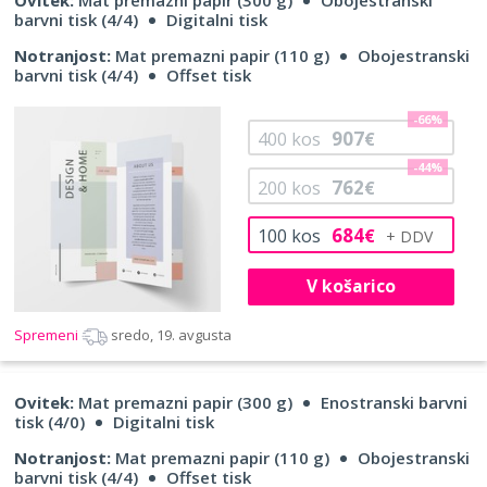
barvni tisk (4/4)
Digitalni tisk
Notranjost:
Mat premazni papir (110 g)
Obojestranski
barvni tisk (4/4)
Offset tisk
-66%
907
400
kos
€
-44%
762
200
kos
€
684
100
kos
€
V košarico
Spremeni
sredo, 19. avgusta
Ovitek:
Mat premazni papir (300 g)
Enostranski barvni
tisk (4/0)
Digitalni tisk
Notranjost:
Mat premazni papir (110 g)
Obojestranski
barvni tisk (4/4)
Offset tisk