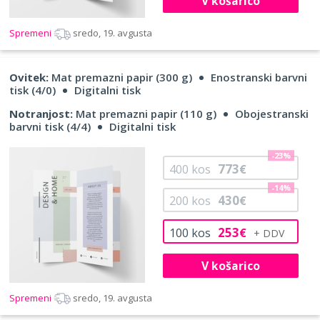
V košarico
Spremeni
sredo, 19. avgusta
Ovitek:
Mat premazni papir (300 g)
Enostranski barvni
tisk (4/0)
Digitalni tisk
Notranjost:
Mat premazni papir (110 g)
Obojestranski
barvni tisk (4/4)
Digitalni tisk
-23%
773
400
kos
€
-14%
430
200
kos
€
253
100
kos
€
V košarico
Spremeni
sredo, 19. avgusta