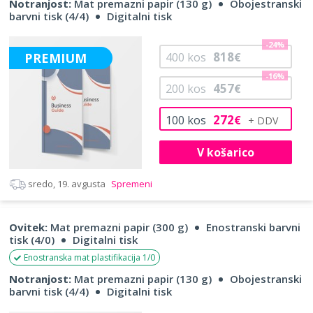
Notranjost:
Mat premazni papir (130 g)
Obojestranski
barvni tisk (4/4)
Digitalni tisk
-24%
818
PREMIUM
400
kos
€
-16%
457
200
kos
€
272
100
kos
€
V košarico
sredo, 19. avgusta
Spremeni
Ovitek:
Mat premazni papir (300 g)
Enostranski barvni
tisk (4/0)
Digitalni tisk
Enostranska mat plastifikacija 1/0
Notranjost:
Mat premazni papir (130 g)
Obojestranski
barvni tisk (4/4)
Digitalni tisk