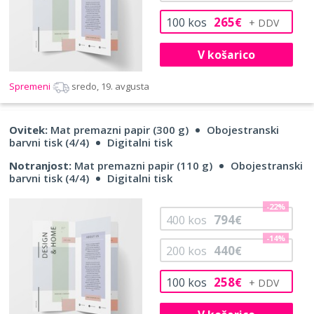
265
100
kos
€
V košarico
Spremeni
sredo, 19. avgusta
Ovitek:
Mat premazni papir (300 g)
Obojestranski
barvni tisk (4/4)
Digitalni tisk
Notranjost:
Mat premazni papir (110 g)
Obojestranski
barvni tisk (4/4)
Digitalni tisk
-22%
794
400
kos
€
-14%
440
200
kos
€
258
100
kos
€