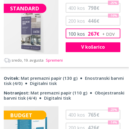
-25%
798
STANDARD
400
kos
€
-16%
446
200
kos
€
267
100
kos
€
V košarico
sredo, 19. avgusta
Spremeni
Ovitek:
Mat premazni papir (130 g)
Enostranski barvni
tisk (4/0)
Digitalni tisk
Notranjost:
Mat premazni papir (110 g)
Obojestranski
barvni tisk (4/4)
Digitalni tisk
-23%
765
BUDGET
400
kos
€
-14%
426
200
kos
€