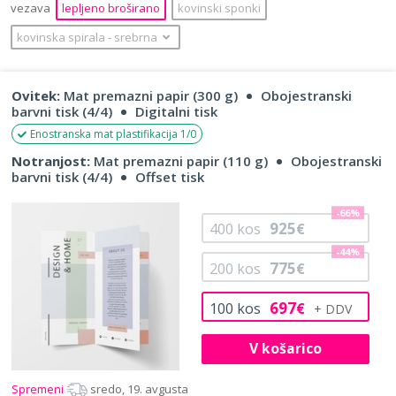
vezava
lepljeno broširano
kovinski sponki
kovinska spirala
‐
srebrna
Ovitek:
Mat premazni papir (300 g)
Obojestranski
barvni tisk (4/4)
Digitalni tisk
Enostranska mat plastifikacija 1/0
Notranjost:
Mat premazni papir (110 g)
Obojestranski
barvni tisk (4/4)
Offset tisk
-66%
925
400
kos
€
-44%
775
200
kos
€
697
100
kos
€
V košarico
Spremeni
sredo, 19. avgusta