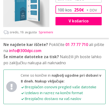
250
100
kos
€
V košarico
sredo, 19. avgusta
Spremeni
Ne najdete kar iščete?
Pokličite
01 77 77 710
ali pišite
na
info@300dpi.com
Še nimate datoteke za tisk?
Naložili jih boste lahko
po zaključku nakupa ali naknadno
Cene so končne in
najbolj ugodne pri dobavi v
8 dneh.
Nakup vključuje:
Brezplačen osnovni pregled vaše datoteke
Izdelavo in razrez na končni format
Brezplačno dostavo na vaš naslov