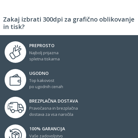
Zakaj izbrati 300dpi za grafično oblikovanje
in tisk?
PREPROSTO
Najbolj prijazna
spletna tiskarna
UGODNO
Top kakovost
po ugodnih cenah
BREZPLAČNA DOSTAVA
Pravočasna in brezplačna
dostava za vsa naročila
100% GARANCIJA
Vaše zadovoljstvo