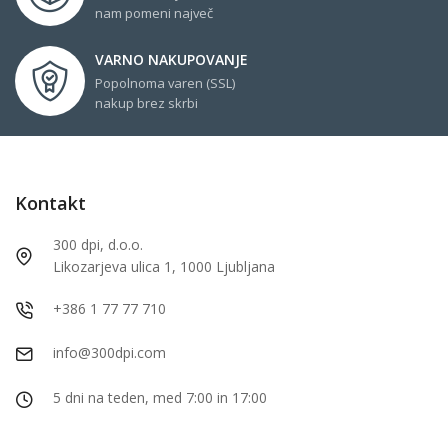
nam pomeni največ
VARNO NAKUPOVANJE
Popolnoma varen (SSL)
nakup brez skrbi
Kontakt
300 dpi, d.o.o.
Likozarjeva ulica 1, 1000 Ljubljana
+386 1 77 77 710
info@300dpi.com
5 dni na teden, med 7:00 in 17:00