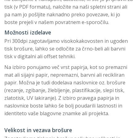
tisk (v PDF formatu), naložite na naši spletni strani ali
pa nam jo pošljite naknadno preko povezave, ki jo
boste prejeli v našem povratnem e-sporočilu.
Možnosti izdelave
Pri 300dpi zagotavljamo visokokakovosten in ugoden
tisk brošure, lahko se odločite za črno-beli ali barvni
tisk v digitalni ali offset tehniki.
Na izbiro ponujamo več vrst papirja, kot so premazni
mat ali sijajni papir, nepremazni, barvni ali recikliran
papir. Možna je tudi dodelava naslovnice oz. brošure
(rezanje, zgibanje, žlebljenje, plastifikacije, slepi tisk,
zlatotisk, UV lakiranje). Z izbiro pravega papirja in
naslovnice boste lahko še bolj poudarili lastnosti in
identiteto vaše blagovne znamke ali projekta.
Velikost in vezava brošure