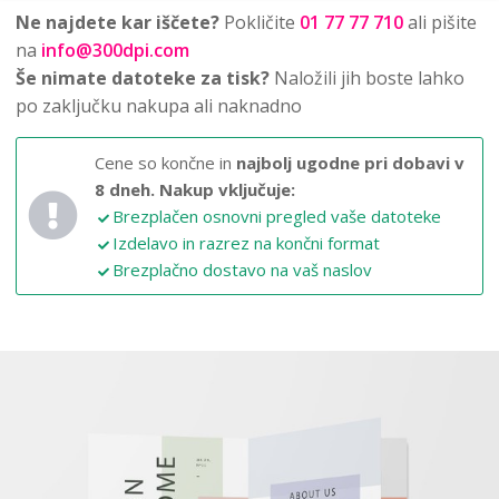
Ne najdete kar iščete?
Pokličite
01 77 77 710
ali pišite
na
info@300dpi.com
Še nimate datoteke za tisk?
Naložili jih boste lahko
po zaključku nakupa ali naknadno
Cene so končne in
najbolj ugodne pri dobavi v
8 dneh.
Nakup vključuje:
Brezplačen osnovni pregled vaše datoteke
Izdelavo in razrez na končni format
Brezplačno dostavo na vaš naslov