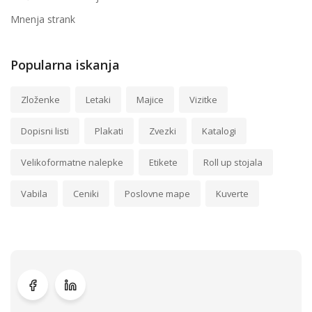
Mnenja strank
Popularna iskanja
Zloženke
Letaki
Majice
Vizitke
Dopisni listi
Plakati
Zvezki
Katalogi
Velikoformatne nalepke
Etikete
Roll up stojala
Vabila
Ceniki
Poslovne mape
Kuverte