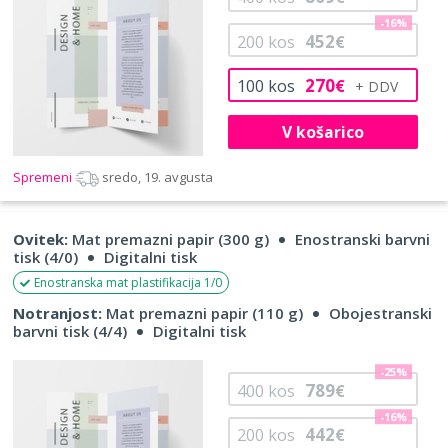
-16%
452
200
kos
€
270
100
kos
€
V košarico
Spremeni
sredo, 19. avgusta
Ovitek:
Mat premazni papir (300 g)
Enostranski barvni
tisk (4/0)
Digitalni tisk
Enostranska mat plastifikacija 1/0
Notranjost:
Mat premazni papir (110 g)
Obojestranski
barvni tisk (4/4)
Digitalni tisk
-25%
789
400
kos
€
-16%
442
200
kos
€