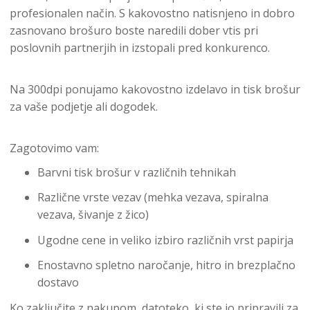
profesionalen način. S kakovostno natisnjeno in dobro
zasnovano brošuro boste naredili dober vtis pri
poslovnih partnerjih in izstopali pred konkurenco.
Na 300dpi ponujamo kakovostno izdelavo in tisk brošur
za vaše podjetje ali dogodek.
Zagotovimo vam:
Barvni tisk brošur v različnih tehnikah
Različne vrste vezav (mehka vezava, spiralna
vezava, šivanje z žico)
Ugodne cene in veliko izbiro različnih vrst papirja
Enostavno spletno naročanje, hitro in brezplačno
dostavo
Ko zaključite z nakupom, datoteko, ki ste jo pripravili za