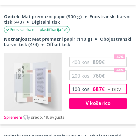
Ovitek:
Mat premazni papir (300 g)
Enostranski barvni
tisk (4/0)
Digitalni tisk
Enostranska mat plastifikacija 1/0
Notranjost:
Mat premazni papir (110 g)
Obojestranski
barvni tisk (4/4)
Offset tisk
-67%
899
400
kos
€
-44%
760
200
kos
€
687
100
kos
€
V košarico
Spremeni
sredo, 19. avgusta
Ovitek:
Mat premazni papir (300 g)
Obojestranski