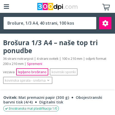
1/3 A4 (100 x 210 mm)
Brošura 1/3 A4 – naše top tri
ponudbe
36 strani notranjost | 4 strani ovitek | 100 x 210 mm | odprti format
200 x 210 mm |
Spremeni
Išči
vezava
lepljeno broširano
kovinski sponki
kovinska spirala
‐
srebrna
Ovitek:
Mat premazni papir (300 g)
Obojestranski
barvni tisk (4/4)
Digitalni tisk
Enostranska mat plastifikacija 1/0