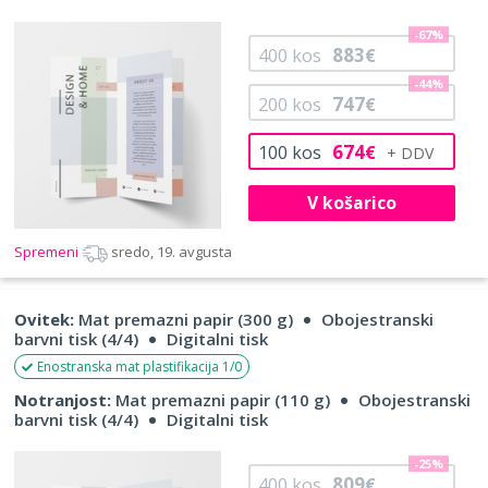
-67%
883
400
kos
€
-44%
747
200
kos
€
674
100
kos
€
V košarico
Spremeni
sredo, 19. avgusta
Ovitek:
Mat premazni papir (300 g)
Obojestranski
barvni tisk (4/4)
Digitalni tisk
Enostranska mat plastifikacija 1/0
Notranjost:
Mat premazni papir (110 g)
Obojestranski
barvni tisk (4/4)
Digitalni tisk
-25%
809
400
kos
€