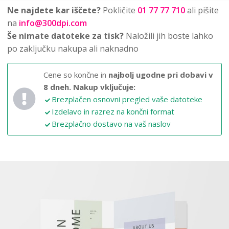
Ne najdete kar iščete?
Pokličite
01 77 77 710
ali pišite
na
info@300dpi.com
Še nimate datoteke za tisk?
Naložili jih boste lahko
po zaključku nakupa ali naknadno
Cene so končne in
najbolj ugodne pri dobavi v
8 dneh.
Nakup vključuje:
Brezplačen osnovni pregled vaše datoteke
Izdelavo in razrez na končni format
Brezplačno dostavo na vaš naslov