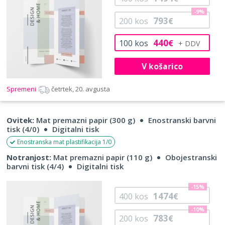
-9%
793
200
kos
€
440
100
kos
€
V košarico
Spremeni
četrtek, 20. avgusta
Ovitek:
Mat premazni papir (300 g)
Enostranski barvni
tisk (4/0)
Digitalni tisk
Enostranska mat plastifikacija 1/0
Notranjost:
Mat premazni papir (110 g)
Obojestranski
barvni tisk (4/4)
Digitalni tisk
-15%
1474
400
kos
€
-10%
783
200
kos
€