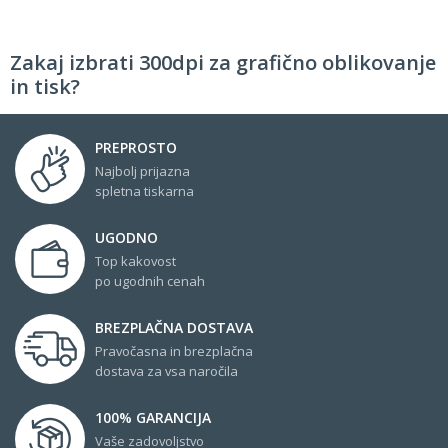
Zakaj izbrati 300dpi za grafično oblikovanje
in tisk?
PREPROSTO
Najbolj prijazna
spletna tiskarna
UGODNO
Top kakovost
po ugodnih cenah
BREZPLAČNA DOSTAVA
Pravočasna in brezplačna
dostava za vsa naročila
100% GARANCIJA
Vaše zadovoljstvo