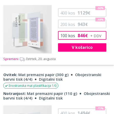
-66%
1129
400
kos
€
-44%
943
200
kos
€
846
100
kos
€
V košarico
Spremeni
četrtek, 20. avgusta
Ovitek:
Mat premazni papir (300 g)
Obojestranski
barvni tisk (4/4)
Digitalni tisk
Enostranska mat plastifikacija 1/0
Notranjost:
Mat premazni papir (110 g)
Obojestranski
barvni tisk (4/4)
Digitalni tisk
-15%
1494
400
kos
€