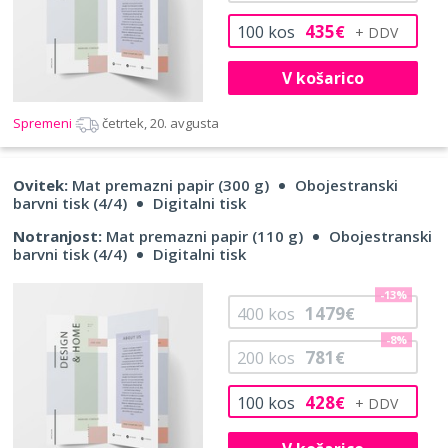
435
100
kos
€
V košarico
Spremeni
četrtek, 20. avgusta
Ovitek:
Mat premazni papir (300 g)
Obojestranski
barvni tisk (4/4)
Digitalni tisk
Notranjost:
Mat premazni papir (110 g)
Obojestranski
barvni tisk (4/4)
Digitalni tisk
-13%
1479
400
kos
€
-8%
781
200
kos
€
428
100
kos
€