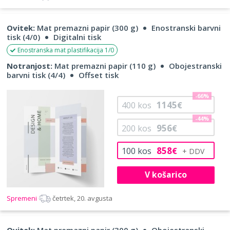
Ovitek:
Mat premazni papir (300 g)
Enostranski barvni
tisk (4/0)
Digitalni tisk
Enostranska mat plastifikacija 1/0
Notranjost:
Mat premazni papir (110 g)
Obojestranski
barvni tisk (4/4)
Offset tisk
-66%
1145
400
kos
€
-44%
956
200
kos
€
858
100
kos
€
V košarico
Spremeni
četrtek, 20. avgusta
Ovitek:
Mat premazni papir (300 g)
Obojestranski