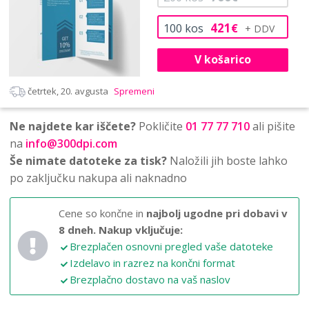
421
100
kos
€
V košarico
četrtek, 20. avgusta
Spremeni
Ne najdete kar iščete?
Pokličite
01 77 77 710
ali pišite
na
info@300dpi.com
Še nimate datoteke za tisk?
Naložili jih boste lahko
po zaključku nakupa ali naknadno
Cene so končne in
najbolj ugodne pri dobavi v
8 dneh.
Nakup vključuje:
Brezplačen osnovni pregled vaše datoteke
Izdelavo in razrez na končni format
Brezplačno dostavo na vaš naslov