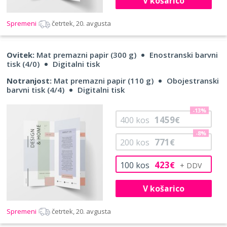
V košarico
Spremeni
četrtek, 20. avgusta
Ovitek:
Mat premazni papir (300 g)
Enostranski barvni
tisk (4/0)
Digitalni tisk
Notranjost:
Mat premazni papir (110 g)
Obojestranski
barvni tisk (4/4)
Digitalni tisk
-13%
1459
400
kos
€
-8%
771
200
kos
€
423
100
kos
€
V košarico
Spremeni
četrtek, 20. avgusta