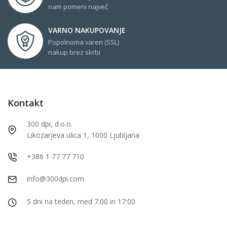
nam pomeni največ
VARNO NAKUPOVANJE
Popolnoma varen (SSL)
nakup brez skrbi
Kontakt
300 dpi, d.o.o.
Likozarjeva ulica 1, 1000 Ljubljana
+386 1 77 77 710
info@300dpi.com
5 dni na teden, med 7:00 in 17:00