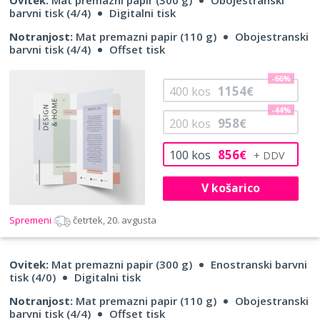
barvni tisk (4/4)
Digitalni tisk
Notranjost:
Mat premazni papir (110 g)
Obojestranski
barvni tisk (4/4)
Offset tisk
-66%
1154
400
kos
€
-44%
958
200
kos
€
856
100
kos
€
V košarico
Spremeni
četrtek, 20. avgusta
Ovitek:
Mat premazni papir (300 g)
Enostranski barvni
tisk (4/0)
Digitalni tisk
Notranjost:
Mat premazni papir (110 g)
Obojestranski
barvni tisk (4/4)
Offset tisk