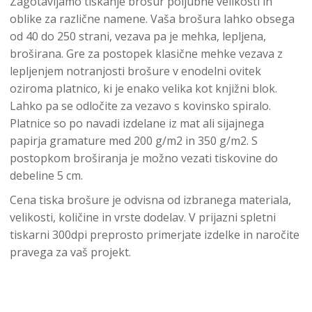
Zagotavljamo tiskanje brošur poljubne velikosti in
oblike za različne namene. Vaša brošura lahko obsega
od 40 do 250 strani, vezava pa je mehka, lepljena,
broširana. Gre za postopek klasične mehke vezava z
lepljenjem notranjosti brošure v enodelni ovitek
oziroma platnico, ki je enako velika kot knjižni blok.
Lahko pa se odločite za vezavo s kovinsko spiralo.
Platnice so po navadi izdelane iz mat ali sijajnega
papirja gramature med 200 g/m2 in 350 g/m2. S
postopkom broširanja je možno vezati tiskovine do
debeline 5 cm.
Cena tiska brošure je odvisna od izbranega materiala,
velikosti, količine in vrste dodelav. V prijazni spletni
tiskarni 300dpi preprosto primerjate izdelke in naročite
pravega za vaš projekt.