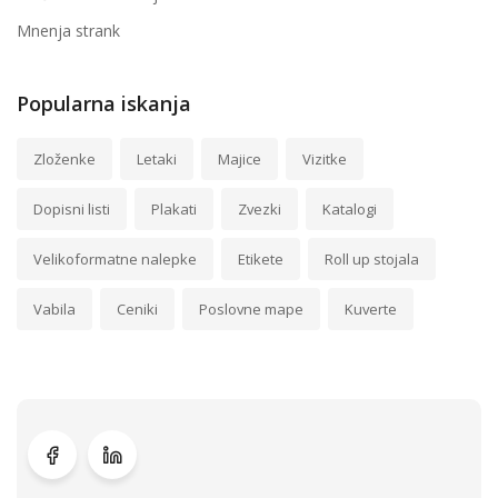
Mnenja strank
Popularna iskanja
Zloženke
Letaki
Majice
Vizitke
Dopisni listi
Plakati
Zvezki
Katalogi
Velikoformatne nalepke
Etikete
Roll up stojala
Vabila
Ceniki
Poslovne mape
Kuverte