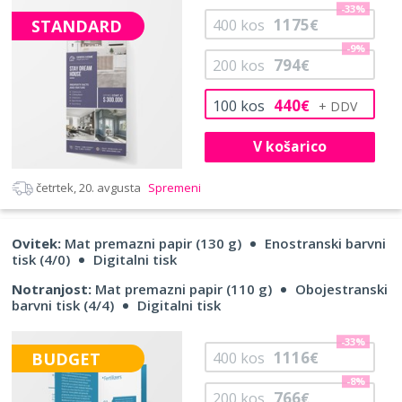
-33%
1175
STANDARD
400
kos
€
-9%
794
200
kos
€
440
100
kos
€
V košarico
četrtek, 20. avgusta
Spremeni
Ovitek:
Mat premazni papir (130 g)
Enostranski barvni
tisk (4/0)
Digitalni tisk
Notranjost:
Mat premazni papir (110 g)
Obojestranski
barvni tisk (4/4)
Digitalni tisk
-33%
1116
BUDGET
400
kos
€
-8%
766
200
kos
€