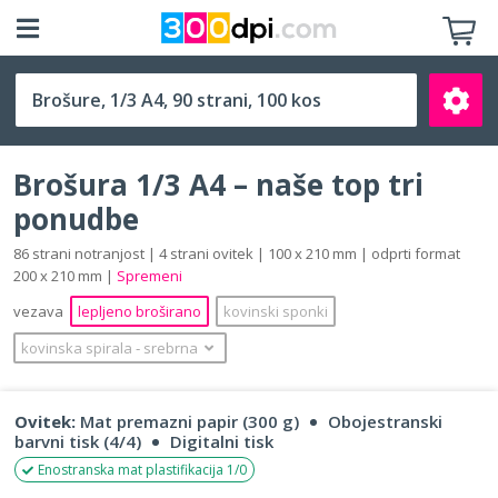
1/3 A4 (100 x 210 mm)
Brošura 1/3 A4 – naše top tri
ponudbe
86 strani notranjost | 4 strani ovitek | 100 x 210 mm | odprti format
200 x 210 mm |
Spremeni
Išči
vezava
lepljeno broširano
kovinski sponki
kovinska spirala
‐
srebrna
Ovitek:
Mat premazni papir (300 g)
Obojestranski
barvni tisk (4/4)
Digitalni tisk
Enostranska mat plastifikacija 1/0