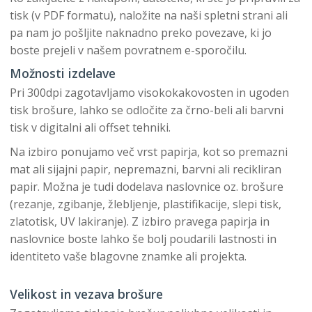
tisk (v PDF formatu), naložite na naši spletni strani ali
pa nam jo pošljite naknadno preko povezave, ki jo
boste prejeli v našem povratnem e-sporočilu.
Možnosti izdelave
Pri 300dpi zagotavljamo visokokakovosten in ugoden
tisk brošure, lahko se odločite za črno-beli ali barvni
tisk v digitalni ali offset tehniki.
Na izbiro ponujamo več vrst papirja, kot so premazni
mat ali sijajni papir, nepremazni, barvni ali recikliran
papir. Možna je tudi dodelava naslovnice oz. brošure
(rezanje, zgibanje, žlebljenje, plastifikacije, slepi tisk,
zlatotisk, UV lakiranje). Z izbiro pravega papirja in
naslovnice boste lahko še bolj poudarili lastnosti in
identiteto vaše blagovne znamke ali projekta.
Velikost in vezava brošure