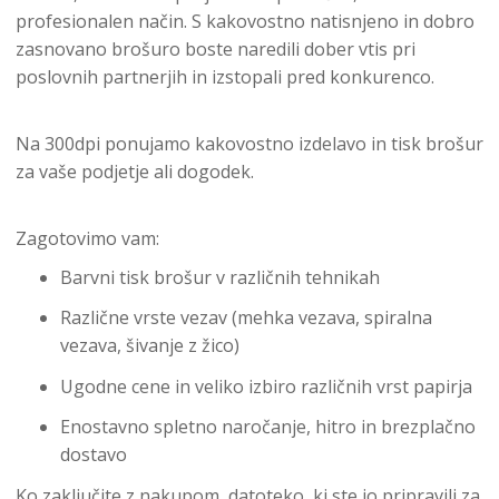
profesionalen način. S kakovostno natisnjeno in dobro
zasnovano brošuro boste naredili dober vtis pri
poslovnih partnerjih in izstopali pred konkurenco.
Na 300dpi ponujamo kakovostno izdelavo in tisk brošur
za vaše podjetje ali dogodek.
Zagotovimo vam:
Barvni tisk brošur v različnih tehnikah
Različne vrste vezav (mehka vezava, spiralna
vezava, šivanje z žico)
Ugodne cene in veliko izbiro različnih vrst papirja
Enostavno spletno naročanje, hitro in brezplačno
dostavo
Ko zaključite z nakupom, datoteko, ki ste jo pripravili za