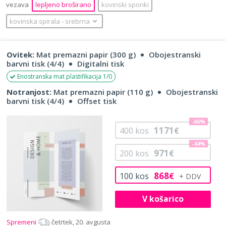
vezava
lepljeno broširano
kovinski sponki
kovinska spirala
‐
srebrna
Ovitek:
Mat premazni papir (300 g)
Obojestranski
barvni tisk (4/4)
Digitalni tisk
Enostranska mat plastifikacija 1/0
Notranjost:
Mat premazni papir (110 g)
Obojestranski
barvni tisk (4/4)
Offset tisk
-66%
1171
400
kos
€
-44%
971
200
kos
€
868
100
kos
€
V košarico
Spremeni
četrtek, 20. avgusta