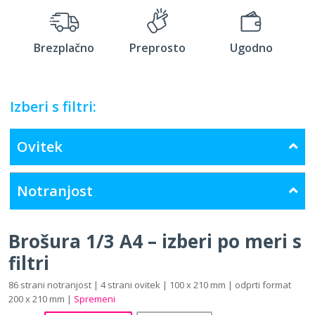
Brezplačno
Preprosto
Ugodno
Izberi s filtri:
Ovitek
Notranjost
Brošura 1/3 A4 – izberi po meri s
filtri
86 strani notranjost | 4 strani ovitek | 100 x 210 mm | odprti format
200 x 210 mm |
Spremeni