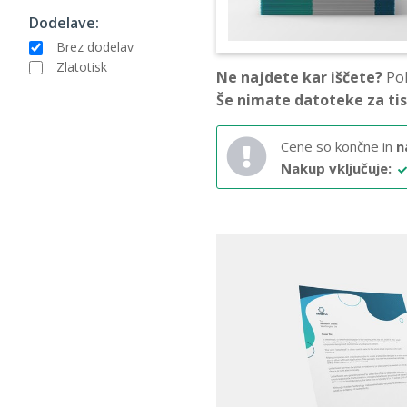
Dodelave:
Brez dodelav
Zlatotisk
Ne najdete kar iščete?
Pok
Še nimate datoteke za ti
Cene so končne in
n
Nakup vključuje: