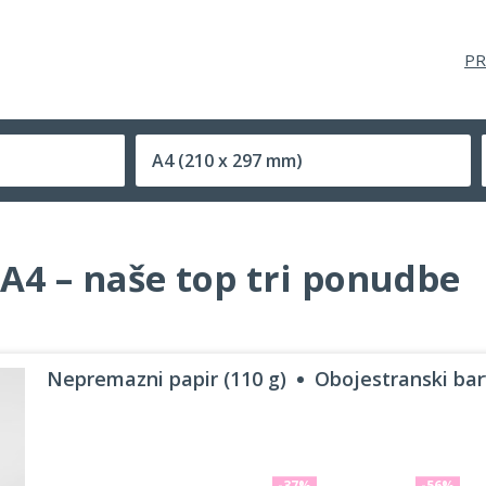
PR
A4
(210 x 297 mm)
Velikost (zaprte) tiskovine
 A4 – naše top tri ponudbe
Nepremazni papir (110 g)
Obojestranski barv