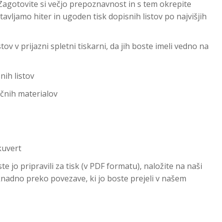
otovite si večjo prepoznavnost in s tem okrepite
avljamo hiter in ugoden tisk dopisnih listov po najvišjih
tov v prijazni spletni tiskarni, da jih boste imeli vedno na
nih listov
ičnih materialov
kuvert
e jo pripravili za tisk (v PDF formatu), naložite na naši
aknadno preko povezave, ki jo boste prejeli v našem