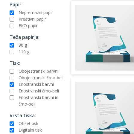
Papir:
Nepremazni papir
Kreativni papir
EKO papir
Teža papirja:
90 g
110 g
Tisk:
Obojestranski barvni
Obojestranski črno-beli
Enostranski barvni
Enostranski črno-beli
Enostranski barvni in
črno-beli
Vrsta tiska:
Offset tisk
Digitalni tisk