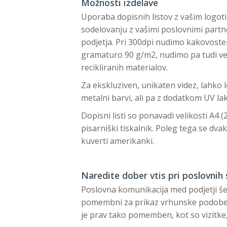
Možnosti izdelave
Uporaba dopisnih listov z vašim logot
sodelovanju z vašimi poslovnimi partne
podjetja. Pri 300dpi nudimo kakovosten 
gramaturo 90 g/m2, nudimo pa tudi vel
recikliranih materialov.
Za ekskluziven, unikaten videz, lahko l
metalni barvi, ali pa z dodatkom UV lak
Dopisni listi so ponavadi velikosti A4 (
pisarniški tiskalnik. Poleg tega se dva
kuverti amerikanki.
Naredite dober vtis pri poslovnih
Poslovna komunikacija med podjetji še
pomembni za prikaz vrhunske podobe p
je prav tako pomemben, kot so vizitke,