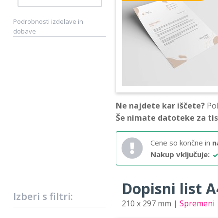
Podrobnosti izdelave in
dobave
Ne najdete kar iščete?
Pok
Še nimate datoteke za ti
Cene so končne in
n
Nakup vključuje:
Dopisni list A4
Izberi s filtri:
210 x 297 mm |
Spremeni