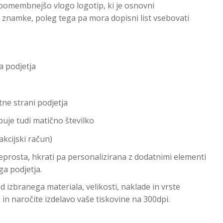
jpomembnejšo vlogo logotip, ki je osnovni
znamke, poleg tega pa mora dopisni list vsebovati
ža podjetja
tne strani podjetja
buje tudi matično številko
akcijski račun)
reprosta, hkrati pa personalizirana z dodatnimi elementi
ga podjetja.
d izbranega materiala, velikosti, naklade in vrste
 in naročite izdelavo vaše tiskovine na 300dpi.