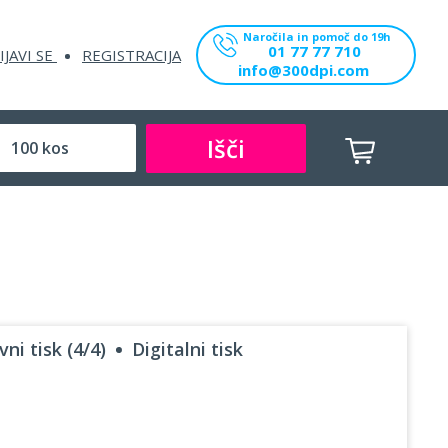
Naročila in pomoč do 19h
01 77 77 710
IJAVI SE
REGISTRACIJA
info@300dpi.com
Išči
ni tisk (4/4)
Digitalni tisk