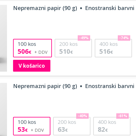
Nepremazni papir (90 g)
Enostranski barvni 
-49%
-74%
100
kos
200
kos
400
kos
506
510
516
€
€
€
V košarico
Nepremazni papir (90 g)
Enostranski barvni 
-40%
-61%
100
kos
200
kos
400
kos
53
63
82
€
€
€