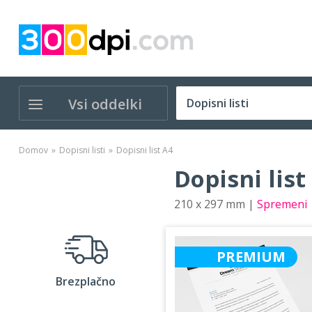
Vsi oddelki
Domov
Dopisni listi
Dopisni list A4
Dopisni list
210 x 297 mm |
Spremeni
PREMIUM
Brezplačno