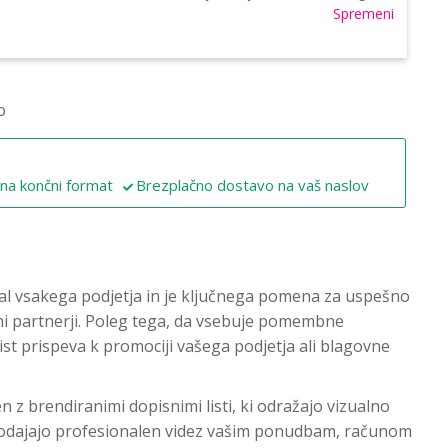
Spremeni
o
 na končni format
Brezplačno dostavo na vaš naslov
ial vsakega podjetja in je ključnega pomena za uspešno
mi partnerji. Poleg tega, da vsebuje pomembne
ist prispeva k promociji vašega podjetja ali blagovne
n z brendiranimi dopisnimi listi, ki odražajo vizualno
 dodajajo profesionalen videz vašim ponudbam, računom