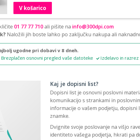
V košarico
ličite
01 77 77 710
ali pišite na
info@300dpi.com
sk?
Naložili jih boste lahko po zaključku nakupa ali naknadn
ajbolj ugodne pri dobavi v 8 dneh.
Brezplačen osnovni pregled vaše datoteke
Izdelavo in razrez
Kaj je dopisni list?
Dopisni list je osnovni poslovni mater
komunikacijo s strankami in poslovni
informacije o vašem podjetju, dopisni l
znamke.
Dvignite svoje poslovanje na višjo rave
identiteto vašega podjetja, hkrati pa