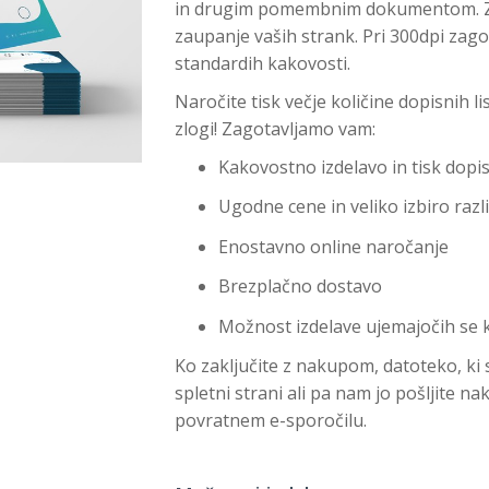
in drugim pomembnim dokumentom. Zag
zaupanje vaših strank. Pri 300dpi zagot
standardih kakovosti.
Naročite tisk večje količine dopisnih lis
zlogi! Zagotavljamo vam:
Kakovostno izdelavo in tisk dopis
Ugodne cene in veliko izbiro razl
Enostavno online naročanje
Brezplačno dostavo
Možnost izdelave ujemajočih se 
Ko zaključite z nakupom, datoteko, ki st
spletni strani ali pa nam jo pošljite n
povratnem e-sporočilu.