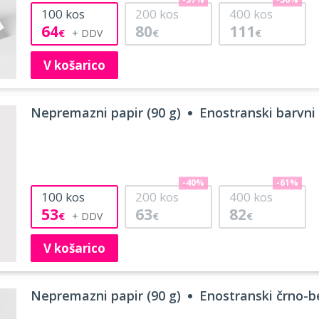
-37%
-56%
100
kos
200
kos
400
kos
64
80
111
€
€
€
V košarico
Nepremazni papir (90 g)
Enostranski barvni 
-40%
-61%
100
kos
200
kos
400
kos
53
63
82
€
€
€
V košarico
Nepremazni papir (90 g)
Enostranski črno-bel