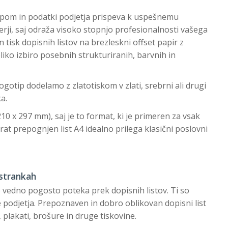
ipom in podatki podjetja prispeva k uspešnemu
rji, saj odraža visoko stopnjo profesionalnosti vašega
tisk dopisnih listov na brezleskni offset papir z
iko izbiro posebnih strukturiranih, barvnih in
ogotip dodelamo z zlatotiskom v zlati, srebrni ali drugi
a.
210 x 297 mm), saj je to format, ki je primeren za vsak
krat prepognjen list A4 idealno prilega klasični poslovni
 strankah
 vedno pogosto poteka prek dopisnih listov. Ti so
odjetja. Prepoznaven in dobro oblikovan dopisni list
 plakati, brošure in druge tiskovine.