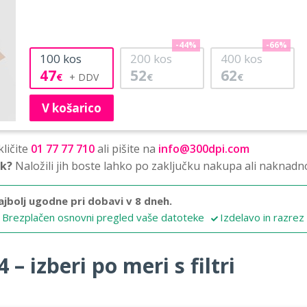
-44%
-66%
100
kos
200
kos
400
kos
47
52
62
€
€
€
V košarico
ličite
01 77 77 710
ali pišite na
info@300dpi.com
sk?
Naložili jih boste lahko po zaključku nakupa ali naknadn
ajbolj ugodne pri dobavi v 8 dneh.
Brezplačen osnovni pregled vaše datoteke
Izdelavo in razrez
 – izberi po meri s filtri