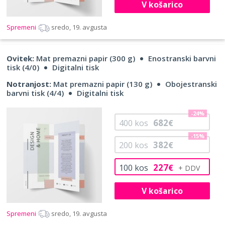
V košarico
Spremeni
sredo, 19. avgusta
Ovitek:
Mat premazni papir (300 g)
Enostranski barvni
tisk (4/0)
Digitalni tisk
Notranjost:
Mat premazni papir (130 g)
Obojestranski
barvni tisk (4/4)
Digitalni tisk
-24%
682
400
kos
€
-15%
382
200
kos
€
227
100
kos
€
V košarico
Spremeni
sredo, 19. avgusta