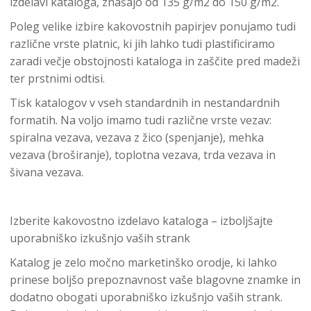
izdelavi kataloga, znašajo od 135 g/m2 do 150 g/m2.
Poleg velike izbire kakovostnih papirjev ponujamo tudi
različne vrste platnic, ki jih lahko tudi plastificiramo
zaradi večje obstojnosti kataloga in zaščite pred madeži
ter prstnimi odtisi.
Tisk katalogov v vseh standardnih in nestandardnih
formatih. Na voljo imamo tudi različne vrste vezav:
spiralna vezava, vezava z žico (spenjanje), mehka
vezava (broširanje), toplotna vezava, trda vezava in
šivana vezava.
Izberite kakovostno izdelavo kataloga – izboljšajte
uporabniško izkušnjo vaših strank
Katalog je zelo močno marketinško orodje, ki lahko
prinese boljšo prepoznavnost vaše blagovne znamke in
dodatno obogati uporabniško izkušnjo vaših strank.