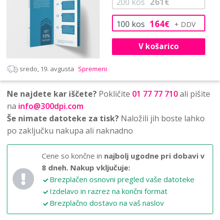
261
200
kos
€
164
100
kos
€
V košarico
sredo, 19. avgusta
Spremeni
Ne najdete kar iščete?
Pokličite
01 77 77 710
ali pišite
na
info@300dpi.com
Še nimate datoteke za tisk?
Naložili jih boste lahko
po zaključku nakupa ali naknadno
Cene so končne in
najbolj ugodne pri dobavi v
8 dneh.
Nakup vključuje:
Brezplačen osnovni pregled vaše datoteke
Izdelavo in razrez na končni format
Brezplačno dostavo na vaš naslov