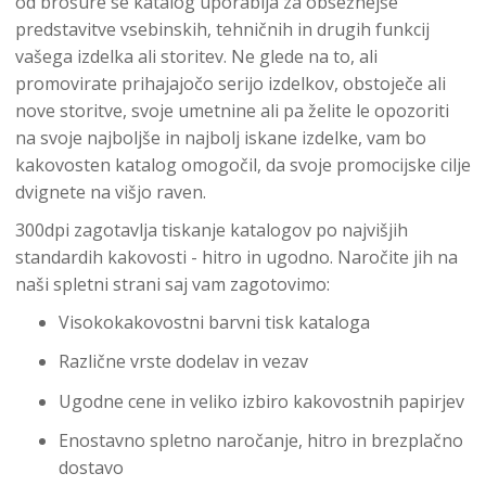
od brošure se katalog uporablja za obsežnejše
predstavitve vsebinskih, tehničnih in drugih funkcij
vašega izdelka ali storitev. Ne glede na to, ali
promovirate prihajajočo serijo izdelkov, obstoječe ali
nove storitve, svoje umetnine ali pa želite le opozoriti
na svoje najboljše in najbolj iskane izdelke, vam bo
kakovosten katalog omogočil, da svoje promocijske cilje
dvignete na višjo raven.
300dpi zagotavlja tiskanje katalogov po najvišjih
standardih kakovosti - hitro in ugodno. Naročite jih na
naši spletni strani saj vam zagotovimo:
Visokokakovostni barvni tisk kataloga
Različne vrste dodelav in vezav
Ugodne cene in veliko izbiro kakovostnih papirjev
Enostavno spletno naročanje, hitro in brezplačno
dostavo