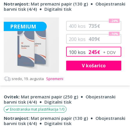
Notranjost:
Mat premazni papir (130 g)
Obojestranski
barvni tisk (4/4)
Digitalni tisk
-24%
735
PREMIUM
400
kos
€
-16%
409
200
kos
€
245
100
kos
€
V košarico
sredo, 19. avgusta
Spremeni
Ovitek:
Mat premazni papir (250 g)
Obojestranski
barvni tisk (4/4)
Digitalni tisk
Enostranska mat plastifikacija 1/0
Notranjost:
Mat premazni papir (130 g)
Obojestranski
barvni tisk (4/4)
Digitalni tisk