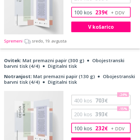
239
100
kos
€
V košarico
Spremeni
sredo, 19. avgusta
Ovitek:
Mat premazni papir (300 g)
Obojestranski
barvni tisk (4/4)
Digitalni tisk
Notranjost:
Mat premazni papir (130 g)
Obojestranski
barvni tisk (4/4)
Digitalni tisk
-24%
703
400
kos
€
-15%
393
200
kos
€
232
100
kos
€