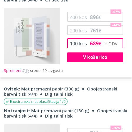
-67%
896
400
kos
€
-44%
761
200
kos
€
689
100
kos
€
V košarico
Spremeni
sredo, 19. avgusta
Ovitek:
Mat premazni papir (300 g)
Obojestranski
barvni tisk (4/4)
Digitalni tisk
Enostranska mat plastifikacija 1/0
Notranjost:
Mat premazni papir (130 g)
Obojestranski
barvni tisk (4/4)
Digitalni tisk
-26%