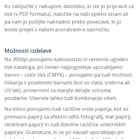
Ko zaključite z nakupom, datoteko, ki ste jo pripravili za
tisk (v PDF formatu), naložite na naši spletni strani ali
pa nam jo pošljite naknadno preko povezave, ki jo
boste prejeli v našem povratnem e-sporočilu.
Možnosti izdelave
Na 300dpi ponujamo kakovostno in cenovno ugoden
tisk kataloga, pri čemer najpogosteje uporabljamo
barvni – color tisk (CMYK) – ponujamo pa tudi možnost
tiskanja s posebnimi barvami (kot so zlata, srebrna ali
UV lak), primernimi za manjše detajle oziroma
poudarke. Izberete lahko tudi kombinacijo obeh.
Na izbiro ponujamo tudi različne vrste papirja, kot so
premazni papirji za efektni odtis fotografij, mat papirji,
reciklirani papirji in tudi številne različice umetniških
papirjev. Gramature, ki se po navadi uporabljajo pri