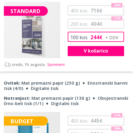
-26%
716
STANDARD
400
kos
€
-17%
404
200
kos
€
244
100
kos
€
V košarico
sredo, 19. avgusta
Spremeni
Ovitek:
Mat premazni papir (250 g)
Enostranski barvni
tisk (4/0)
Digitalni tisk
Notranjost:
Mat premazni papir (130 g)
Obojestranski
črno-beli tisk (1/1)
Digitalni tisk
-31%
445
BUDGET
400
kos
€
-20%