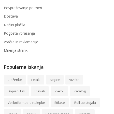
Povpraševanje po meri
Dostava
Načini plačila
Pogosta vprašanja
Vračila in reklamacije
Mnenja strank
Popularna iskanja
Zloženke
Letaki
Majice
Vizitke
Dopisni listi
Plakati
Zvezki
Katalogi
Velikoformatne nalepke
Etikete
Roll up stojala