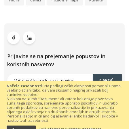
Vabila
Ceniki
Poslovne mape
Kuverte
Prijavite se na prejemanje popustov in
koristnih nasvetov
NAROČI
Načela zasebnosti:
Na podlagi vaših aktivnosti personaliziramo
vsebino strani tako, da vam skušamo najprej prikazati bolj
zanimive vsebine.
S klikom na gumb "Razumem" ali katero koli drugo povezavo
zunaj tega sporočila, sprejemate uporabo piškotkov in uporabo
zbranih podatkov za namene personalizacije in prikazovanja
ciljanega oglaševanja na družabnih omrežjih in drugih straneh.
Personalizacijo in ciljano oglaševanje lahko kadarkoli izklopite v
nastavitvah zasebnosti.
Vse pravice pridržane 300dpi.com © 2021 |
Splošni pogoji poslovanja