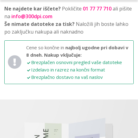
Ne najdete kar iščete?
Pokličite
01 77 77 710
ali pišite
na
info@300dpi.com
Še nimate datoteke za tisk?
Naložili jih boste lahko
po zaključku nakupa ali naknadno
Cene so končne in
najbolj ugodne pri dobavi v
8 dneh.
Nakup vključuje:
Brezplačen osnovni pregled vaše datoteke
Izdelavo in razrez na končni format
Brezplačno dostavo na vaš naslov