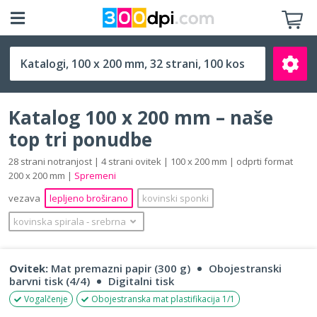
100 x 200 mm
Katalog 100 x 200 mm – naše
top tri ponudbe
28 strani notranjost | 4 strani ovitek | 100 x 200 mm | odprti format
200 x 200 mm |
Spremeni
Išči
vezava
lepljeno broširano
kovinski sponki
kovinska spirala
‐
srebrna
Ovitek:
Mat premazni papir (300 g)
Obojestranski
barvni tisk (4/4)
Digitalni tisk
Vogalčenje
Obojestranska mat plastifikacija 1/1