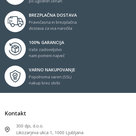
po ugodnih cenah
BREZPLAČNA DOSTAVA
Pravočasna in brezplačna
dostava za vsa naročila
100% GARANCIJA
Vaše zadovoljstvo
nam pomeni največ
VARNO NAKUPOVANJE
Popolnoma varen (SSL)
nakup brez skrbi
Kontakt
300 dpi, d.o.o.
Likozarjeva ulica 1, 1000 Ljubljana