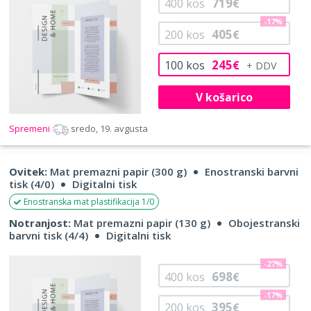
719
400
kos
€
-17%
405
200
kos
€
245
100
kos
€
V košarico
Spremeni
sredo, 19. avgusta
Ovitek:
Mat premazni papir (300 g)
Enostranski barvni
tisk (4/0)
Digitalni tisk
Enostranska mat plastifikacija 1/0
Notranjost:
Mat premazni papir (130 g)
Obojestranski
barvni tisk (4/4)
Digitalni tisk
-27%
698
400
kos
€
-17%
395
200
kos
€