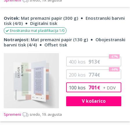
Ovitek:
Mat premazni papir (300 g)
Enostranski barvni
tisk (4/0)
Digitalni tisk
Enostranska mat plastifikacija 1/0
Notranjost:
Mat premazni papir (130 g)
Obojestranski
barvni tisk (4/4)
Offset tisk
-67%
913
400
kos
€
-44%
774
200
kos
€
701
100
kos
€
V košarico
Spremeni
sredo, 19. avgusta