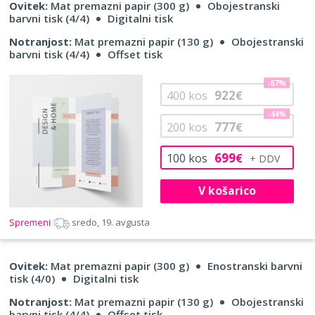
Ovitek:
Mat premazni papir (300 g)
Obojestranski
barvni tisk (4/4)
Digitalni tisk
Notranjost:
Mat premazni papir (130 g)
Obojestranski
barvni tisk (4/4)
Offset tisk
-67%
922
400
kos
€
-44%
777
200
kos
€
699
100
kos
€
V košarico
Spremeni
sredo, 19. avgusta
Ovitek:
Mat premazni papir (300 g)
Enostranski barvni
tisk (4/0)
Digitalni tisk
Notranjost:
Mat premazni papir (130 g)
Obojestranski
barvni tisk (4/4)
Offset tisk