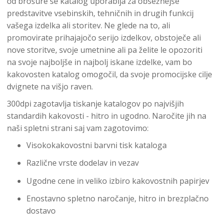
od brošure se katalog uporablja za obsežnejše
predstavitve vsebinskih, tehničnih in drugih funkcij
vašega izdelka ali storitev. Ne glede na to, ali
promovirate prihajajočo serijo izdelkov, obstoječe ali
nove storitve, svoje umetnine ali pa želite le opozoriti
na svoje najboljše in najbolj iskane izdelke, vam bo
kakovosten katalog omogočil, da svoje promocijske cilje
dvignete na višjo raven.
300dpi zagotavlja tiskanje katalogov po najvišjih
standardih kakovosti - hitro in ugodno. Naročite jih na
naši spletni strani saj vam zagotovimo:
Visokokakovostni barvni tisk kataloga
Različne vrste dodelav in vezav
Ugodne cene in veliko izbiro kakovostnih papirjev
Enostavno spletno naročanje, hitro in brezplačno
dostavo