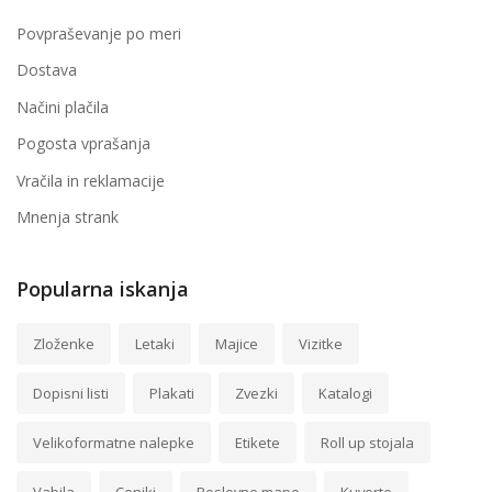
Povpraševanje po meri
Dostava
Načini plačila
Pogosta vprašanja
Vračila in reklamacije
Mnenja strank
Popularna iskanja
Zloženke
Letaki
Majice
Vizitke
Dopisni listi
Plakati
Zvezki
Katalogi
Velikoformatne nalepke
Etikete
Roll up stojala