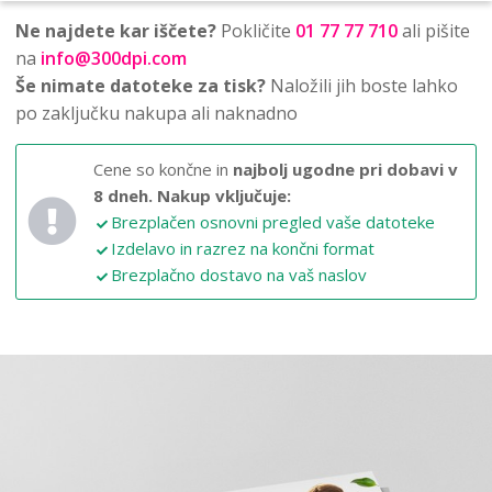
Ne najdete kar iščete?
Pokličite
01 77 77 710
ali pišite
na
info@300dpi.com
Še nimate datoteke za tisk?
Naložili jih boste lahko
po zaključku nakupa ali naknadno
Cene so končne in
najbolj ugodne pri dobavi v
8 dneh.
Nakup vključuje:
Brezplačen osnovni pregled vaše datoteke
Izdelavo in razrez na končni format
Brezplačno dostavo na vaš naslov