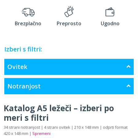
Brezplačno
Preprosto
Ugodno
Izberi s filtri:
Ovitek
Notranjost
Katalog A5 ležeči – izberi po
meri s filtri
34 strani notranjost | 4 strani ovitek | 210 x 148 mm | odprti format
420 x 148 mm |
Spremeni