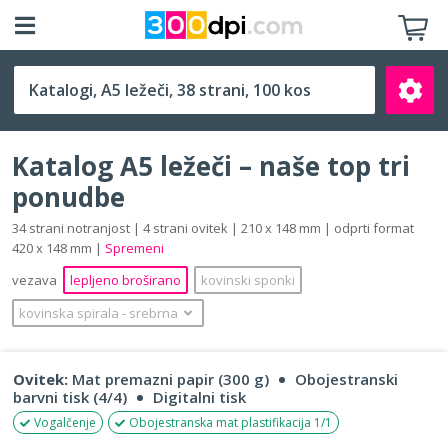
A5 ležeči (210 x 148 mm)
Katalog A5 ležeči – naše top tri
ponudbe
34 strani notranjost | 4 strani ovitek | 210 x 148 mm | odprti format
420 x 148 mm |
Spremeni
Išči
vezava
lepljeno broširano
kovinski sponki
kovinska spirala
‐
srebrna
Ovitek:
Mat premazni papir (300 g)
Obojestranski
barvni tisk (4/4)
Digitalni tisk
Vogalčenje
Obojestranska mat plastifikacija 1/1