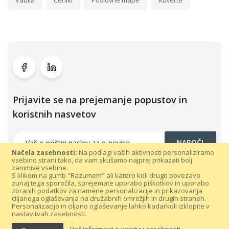
Vabila
Ceniki
Poslovne mape
Kuverte
Prijavite se na prejemanje popustov in
koristnih nasvetov
NAROČI
Načela zasebnosti:
Na podlagi vaših aktivnosti personaliziramo
vsebino strani tako, da vam skušamo najprej prikazati bolj
zanimive vsebine.
S klikom na gumb "Razumem" ali katero koli drugo povezavo
zunaj tega sporočila, sprejemate uporabo piškotkov in uporabo
zbranih podatkov za namene personalizacije in prikazovanja
ciljanega oglaševanja na družabnih omrežjih in drugih straneh.
Personalizacijo in ciljano oglaševanje lahko kadarkoli izklopite v
nastavitvah zasebnosti.
Vse pravice pridržane 300dpi.com © 2021 |
Splošni pogoji poslovanja