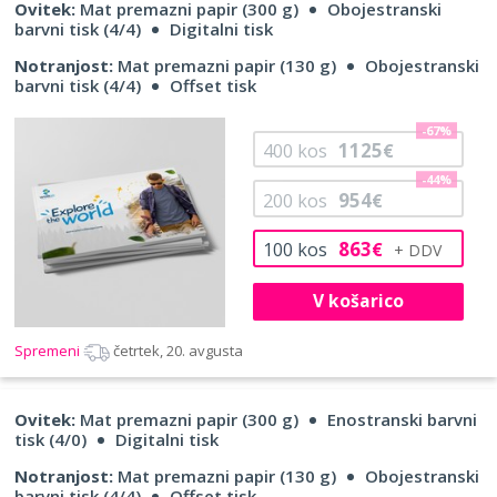
Ovitek:
Mat premazni papir (300 g)
Obojestranski
barvni tisk (4/4)
Digitalni tisk
Notranjost:
Mat premazni papir (130 g)
Obojestranski
barvni tisk (4/4)
Offset tisk
-67%
1125
400
kos
€
-44%
954
200
kos
€
863
100
kos
€
V košarico
Spremeni
četrtek, 20. avgusta
Ovitek:
Mat premazni papir (300 g)
Enostranski barvni
tisk (4/0)
Digitalni tisk
Notranjost:
Mat premazni papir (130 g)
Obojestranski
barvni tisk (4/4)
Offset tisk