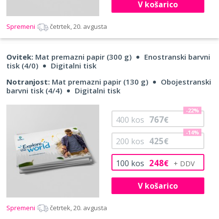
V košarico
Spremeni
četrtek, 20. avgusta
Ovitek:
Mat premazni papir (300 g)
Enostranski barvni
tisk (4/0)
Digitalni tisk
Notranjost:
Mat premazni papir (130 g)
Obojestranski
barvni tisk (4/4)
Digitalni tisk
-22%
767
400
kos
€
-14%
425
200
kos
€
248
100
kos
€
V košarico
Spremeni
četrtek, 20. avgusta