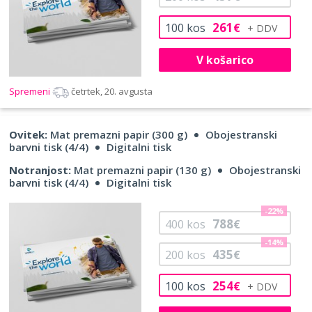
261
100
kos
€
V košarico
Spremeni
četrtek, 20. avgusta
Ovitek:
Mat premazni papir (300 g)
Obojestranski
barvni tisk (4/4)
Digitalni tisk
Notranjost:
Mat premazni papir (130 g)
Obojestranski
barvni tisk (4/4)
Digitalni tisk
-22%
788
400
kos
€
-14%
435
200
kos
€
254
100
kos
€