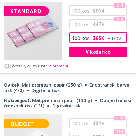
-24%
801
STANDARD
400
kos
€
-15%
447
200
kos
€
265
100
kos
€
V košarico
četrtek, 20. avgusta
Spremeni
Ovitek:
Mat premazni papir (250 g)
Enostranski barvni
tisk (4/0)
Digitalni tisk
Notranjost:
Mat premazni papir (130 g)
Obojestranski
črno-beli tisk (1/1)
Digitalni tisk
-30%
481
BUDGET
400
kos
€
-19%