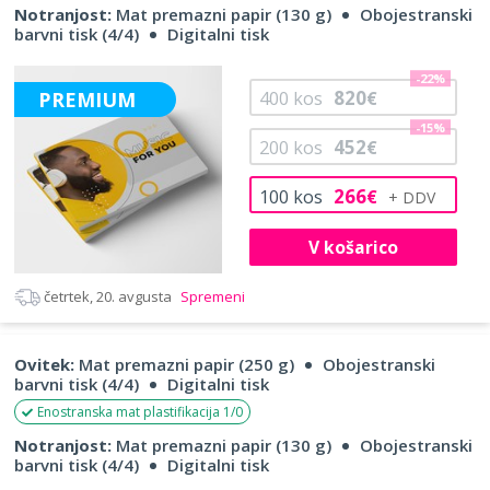
Notranjost:
Mat premazni papir (130 g)
Obojestranski
barvni tisk (4/4)
Digitalni tisk
-22%
820
PREMIUM
400
kos
€
-15%
452
200
kos
€
266
100
kos
€
V košarico
četrtek, 20. avgusta
Spremeni
Ovitek:
Mat premazni papir (250 g)
Obojestranski
barvni tisk (4/4)
Digitalni tisk
Enostranska mat plastifikacija 1/0
Notranjost:
Mat premazni papir (130 g)
Obojestranski
barvni tisk (4/4)
Digitalni tisk