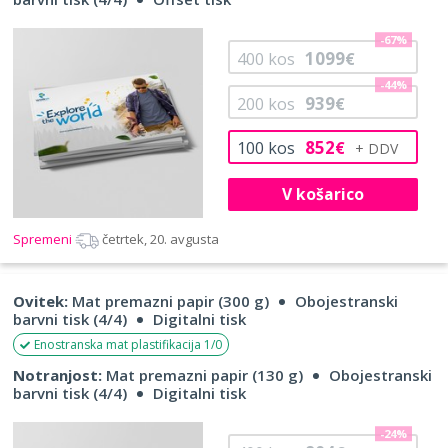
-67%
1099
400
kos
€
-44%
939
200
kos
€
852
100
kos
€
V košarico
Spremeni
četrtek, 20. avgusta
Ovitek:
Mat premazni papir (300 g)
Obojestranski
barvni tisk (4/4)
Digitalni tisk
Enostranska mat plastifikacija 1/0
Notranjost:
Mat premazni papir (130 g)
Obojestranski
barvni tisk (4/4)
Digitalni tisk
-24%