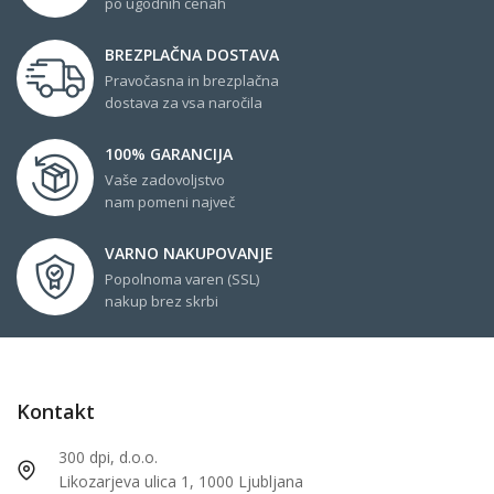
po ugodnih cenah
BREZPLAČNA DOSTAVA
Pravočasna in brezplačna
dostava za vsa naročila
100% GARANCIJA
Vaše zadovoljstvo
nam pomeni največ
VARNO NAKUPOVANJE
Popolnoma varen (SSL)
nakup brez skrbi
Kontakt
300 dpi, d.o.o.
Likozarjeva ulica 1, 1000 Ljubljana