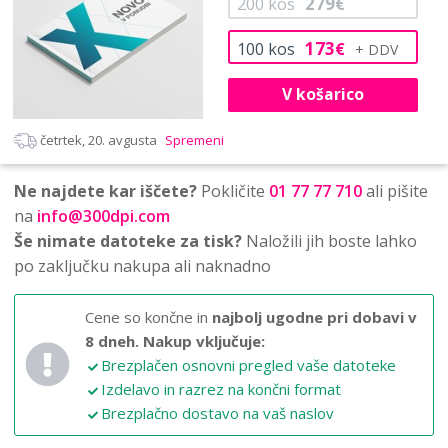
279
200
kos
€
173
100
kos
€
V košarico
četrtek, 20. avgusta
Spremeni
Ne najdete kar iščete?
Pokličite
01 77 77 710
ali pišite
na
info@300dpi.com
Še nimate datoteke za tisk?
Naložili jih boste lahko
po zaključku nakupa ali naknadno
Cene so končne in
najbolj ugodne pri dobavi v
8 dneh.
Nakup vključuje:
Brezplačen osnovni pregled vaše datoteke
Izdelavo in razrez na končni format
Brezplačno dostavo na vaš naslov