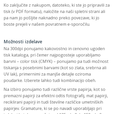
Ko zaključite z nakupom, datoteko, ki ste jo pripravili za
tisk (v PDF formatu), naložite na naši spletni strani ali
pa nam jo pošljite naknadno preko povezave, ki jo
boste prejeli v našem povratnem e-sporočilu.
Možnosti izdelave
Na 300dpi ponujamo kakovostno in cenovno ugoden
tisk kataloga, pri čemer najpogosteje uporabljamo
barvni – color tisk (CMYK) – ponujamo pa tudi možnost
tiskanja s posebnimi barvami (kot so zlata, srebrna ali
UV lak), primernimi za manjše detajle oziroma
poudarke. Izberete lahko tudi kombinacijo obeh.
Na izbiro ponujamo tudi različne vrste papirja, kot so
premazni papirji za efektni odtis fotografij, mat papirji,
reciklirani papirji in tudi številne različice umetniških
papirjev. Gramature, ki se po navadi uporabljajo pri