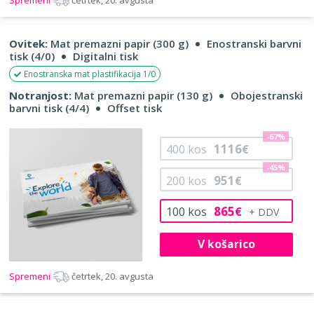
Ovitek:
Mat premazni papir (300 g)
Enostranski barvni
tisk (4/0)
Digitalni tisk
Enostranska mat plastifikacija 1/0
Notranjost:
Mat premazni papir (130 g)
Obojestranski
barvni tisk (4/4)
Offset tisk
-67%
1116
400
kos
€
-45%
951
200
kos
€
865
100
kos
€
V košarico
Spremeni
četrtek, 20. avgusta