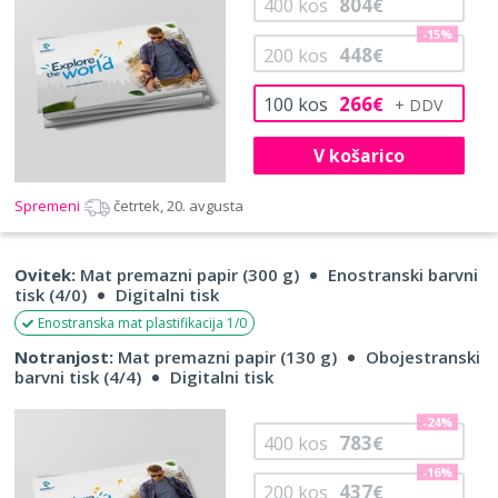
804
400
kos
€
-15%
448
200
kos
€
266
100
kos
€
V košarico
Spremeni
četrtek, 20. avgusta
Ovitek:
Mat premazni papir (300 g)
Enostranski barvni
tisk (4/0)
Digitalni tisk
Enostranska mat plastifikacija 1/0
Notranjost:
Mat premazni papir (130 g)
Obojestranski
barvni tisk (4/4)
Digitalni tisk
-24%
783
400
kos
€
-16%
437
200
kos
€