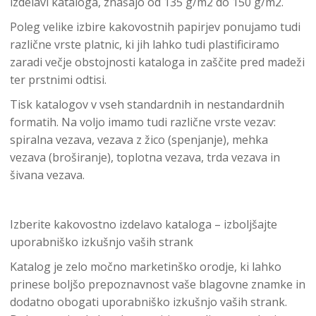
izdelavi kataloga, znašajo od 135 g/m2 do 150 g/m2.
Poleg velike izbire kakovostnih papirjev ponujamo tudi
različne vrste platnic, ki jih lahko tudi plastificiramo
zaradi večje obstojnosti kataloga in zaščite pred madeži
ter prstnimi odtisi.
Tisk katalogov v vseh standardnih in nestandardnih
formatih. Na voljo imamo tudi različne vrste vezav:
spiralna vezava, vezava z žico (spenjanje), mehka
vezava (broširanje), toplotna vezava, trda vezava in
šivana vezava.
Izberite kakovostno izdelavo kataloga – izboljšajte
uporabniško izkušnjo vaših strank
Katalog je zelo močno marketinško orodje, ki lahko
prinese boljšo prepoznavnost vaše blagovne znamke in
dodatno obogati uporabniško izkušnjo vaših strank.