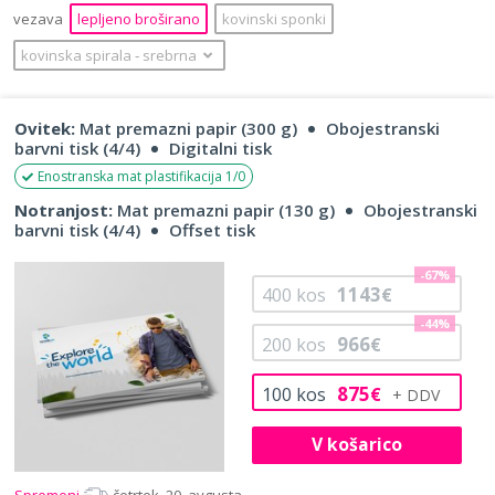
vezava
lepljeno broširano
kovinski sponki
kovinska spirala
‐
srebrna
Ovitek:
Mat premazni papir (300 g)
Obojestranski
barvni tisk (4/4)
Digitalni tisk
Enostranska mat plastifikacija 1/0
Notranjost:
Mat premazni papir (130 g)
Obojestranski
barvni tisk (4/4)
Offset tisk
-67%
1143
400
kos
€
-44%
966
200
kos
€
875
100
kos
€
V košarico
Spremeni
četrtek, 20. avgusta