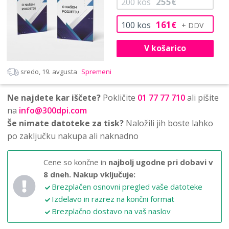
255
200
kos
€
161
100
kos
€
V košarico
sredo, 19. avgusta
Spremeni
Ne najdete kar iščete?
Pokličite
01 77 77 710
ali pišite
na
info@300dpi.com
Še nimate datoteke za tisk?
Naložili jih boste lahko
po zaključku nakupa ali naknadno
Cene so končne in
najbolj ugodne pri dobavi v
8 dneh.
Nakup vključuje:
Brezplačen osnovni pregled vaše datoteke
Izdelavo in razrez na končni format
Brezplačno dostavo na vaš naslov