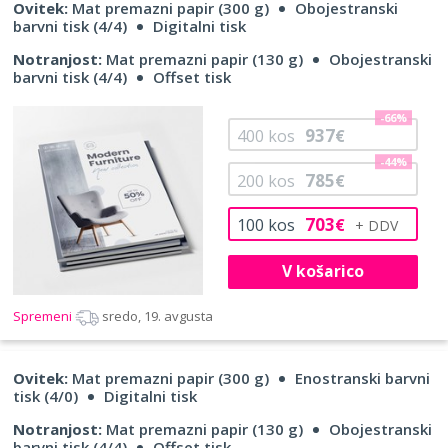
Ovitek:
Mat premazni papir (300 g)
Obojestranski
barvni tisk (4/4)
Digitalni tisk
Notranjost:
Mat premazni papir (130 g)
Obojestranski
barvni tisk (4/4)
Offset tisk
-66%
937
400
kos
€
-44%
785
200
kos
€
703
100
kos
€
V košarico
Spremeni
sredo, 19. avgusta
Ovitek:
Mat premazni papir (300 g)
Enostranski barvni
tisk (4/0)
Digitalni tisk
Notranjost:
Mat premazni papir (130 g)
Obojestranski
barvni tisk (4/4)
Offset tisk