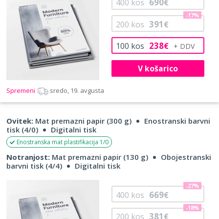
690
400
kos
€
-17%
391
200
kos
€
238
100
kos
€
V košarico
Spremeni
sredo, 19. avgusta
Ovitek:
Mat premazni papir (300 g)
Enostranski barvni
tisk (4/0)
Digitalni tisk
Enostranska mat plastifikacija 1/0
Notranjost:
Mat premazni papir (130 g)
Obojestranski
barvni tisk (4/4)
Digitalni tisk
-27%
669
400
kos
€
-18%
381
200
kos
€