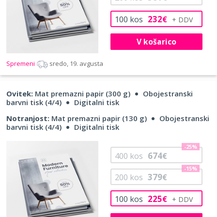
232
100
kos
€
V košarico
Spremeni
sredo, 19. avgusta
Ovitek:
Mat premazni papir (300 g)
Obojestranski
barvni tisk (4/4)
Digitalni tisk
Notranjost:
Mat premazni papir (130 g)
Obojestranski
barvni tisk (4/4)
Digitalni tisk
-25%
674
400
kos
€
-15%
379
200
kos
€
225
100
kos
€