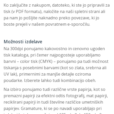
Ko zaključite z nakupom, datoteko, ki ste jo pripravili za
tisk (v PDF formatu), naložite na naši spletni strani ali
pa nam jo pošljite naknadno preko povezave, ki jo
boste prejeli v našem povratnem e-sporočilu.
Možnosti izdelave
Na 300dpi ponujamo kakovostno in cenovno ugoden
tisk kataloga, pri čemer najpogosteje uporabljamo
barvni – color tisk (CMYK) – ponujamo pa tudi možnost
tiskanja s posebnimi barvami (kot so zlata, srebrna ali
UV lak), primernimi za manjše detajle oziroma
poudarke. Izberete lahko tudi kombinacijo obeh.
Na izbiro ponujamo tudi različne vrste papirja, kot so
premazni papirji za efektni odtis fotografij, mat papirji,
reciklirani papirji in tudi številne različice umetniških
papirjev. Gramature, ki se po navadi uporabljajo pri