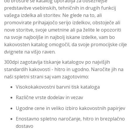
od brošure se katalog uporablja za obsežnejše
predstavitve vsebinskih, tehničnih in drugih funkcij
vašega izdelka ali storitev. Ne glede na to, ali
promovirate prihajajočo serijo izdelkov, obstoječe ali
nove storitve, svoje umetnine ali pa želite le opozoriti
na svoje najboljše in najbolj iskane izdelke, vam bo
kakovosten katalog omogočil, da svoje promocijske cilje
dvignete na višjo raven.
300dpi zagotavlja tiskanje katalogov po najvišjih
standardih kakovosti - hitro in ugodno. Naročite jih na
naši spletni strani saj vam zagotovimo:
Visokokakovostni barvni tisk kataloga
Različne vrste dodelav in vezav
Ugodne cene in veliko izbiro kakovostnih papirjev
Enostavno spletno naročanje, hitro in brezplačno
dostavo