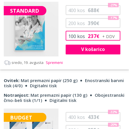
-27%
688
STANDARD
400
kos
€
-17%
390
200
kos
€
237
100
kos
€
V košarico
sredo, 19. avgusta
Spremeni
Ovitek:
Mat premazni papir (250 g)
Enostranski barvni
tisk (4/0)
Digitalni tisk
Notranjost:
Mat premazni papir (130 g)
Obojestranski
črno-beli tisk (1/1)
Digitalni tisk
-32%
433
BUDGET
400
kos
€
-20%