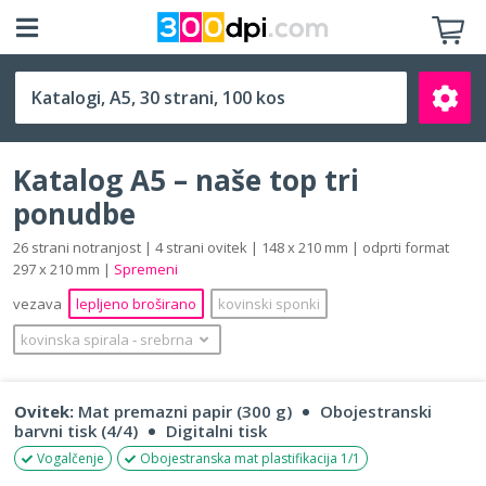
A5 (148 x 210 mm)
Katalog A5 – naše top tri
ponudbe
26 strani notranjost | 4 strani ovitek | 148 x 210 mm | odprti format
297 x 210 mm |
Spremeni
Išči
vezava
lepljeno broširano
kovinski sponki
kovinska spirala
‐
srebrna
Ovitek:
Mat premazni papir (300 g)
Obojestranski
barvni tisk (4/4)
Digitalni tisk
Vogalčenje
Obojestranska mat plastifikacija 1/1