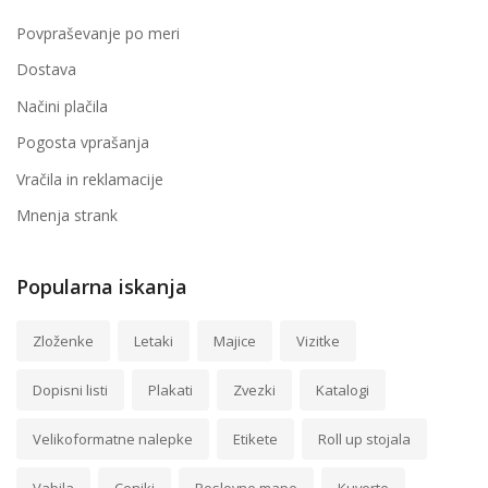
Povpraševanje po meri
Dostava
Načini plačila
Pogosta vprašanja
Vračila in reklamacije
Mnenja strank
Popularna iskanja
Zloženke
Letaki
Majice
Vizitke
Dopisni listi
Plakati
Zvezki
Katalogi
Velikoformatne nalepke
Etikete
Roll up stojala