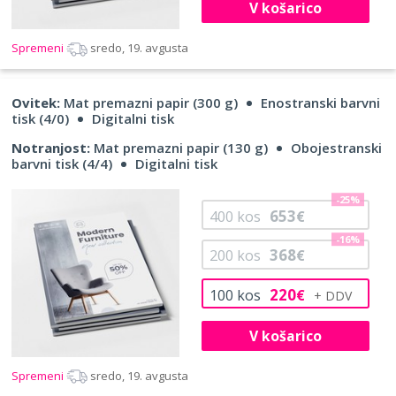
V košarico
Spremeni
sredo, 19. avgusta
Ovitek:
Mat premazni papir (300 g)
Enostranski barvni
tisk (4/0)
Digitalni tisk
Notranjost:
Mat premazni papir (130 g)
Obojestranski
barvni tisk (4/4)
Digitalni tisk
-25%
653
400
kos
€
-16%
368
200
kos
€
220
100
kos
€
V košarico
Spremeni
sredo, 19. avgusta