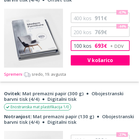
-67%
911
400
kos
€
-44%
769
200
kos
€
693
100
kos
€
V košarico
Spremeni
sredo, 19. avgusta
Ovitek:
Mat premazni papir (300 g)
Obojestranski
barvni tisk (4/4)
Digitalni tisk
Enostranska mat plastifikacija 1/0
Notranjost:
Mat premazni papir (130 g)
Obojestranski
barvni tisk (4/4)
Digitalni tisk
-27%