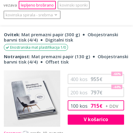
vezava
lepljeno broširano
kovinski sponki
kovinska spirala
‐
srebrna
Ovitek:
Mat premazni papir (300 g)
Obojestranski
barvni tisk (4/4)
Digitalni tisk
Enostranska mat plastifikacija 1/0
Notranjost:
Mat premazni papir (130 g)
Obojestranski
barvni tisk (4/4)
Offset tisk
-66%
955
400
kos
€
-44%
797
200
kos
€
715
100
kos
€
V košarico
Spremeni
sredo, 19. avgusta