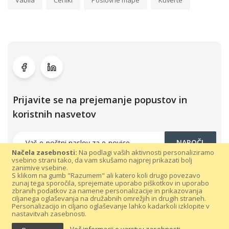
Vabila
Ceniki
Poslovne mape
Kuverte
Prijavite se na prejemanje popustov in
koristnih nasvetov
NAROČI
Načela zasebnosti:
Na podlagi vaših aktivnosti personaliziramo
vsebino strani tako, da vam skušamo najprej prikazati bolj
zanimive vsebine.
S klikom na gumb "Razumem" ali katero koli drugo povezavo
zunaj tega sporočila, sprejemate uporabo piškotkov in uporabo
zbranih podatkov za namene personalizacije in prikazovanja
ciljanega oglaševanja na družabnih omrežjih in drugih straneh.
Personalizacijo in ciljano oglaševanje lahko kadarkoli izklopite v
nastavitvah zasebnosti.
Vse pravice pridržane 300dpi.com © 2021 |
Splošni pogoji poslovanja