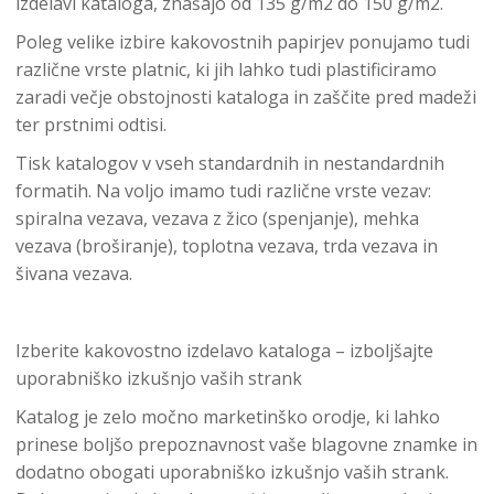
izdelavi kataloga, znašajo od 135 g/m2 do 150 g/m2.
Poleg velike izbire kakovostnih papirjev ponujamo tudi
različne vrste platnic, ki jih lahko tudi plastificiramo
zaradi večje obstojnosti kataloga in zaščite pred madeži
ter prstnimi odtisi.
Tisk katalogov v vseh standardnih in nestandardnih
formatih. Na voljo imamo tudi različne vrste vezav:
spiralna vezava, vezava z žico (spenjanje), mehka
vezava (broširanje), toplotna vezava, trda vezava in
šivana vezava.
Izberite kakovostno izdelavo kataloga – izboljšajte
uporabniško izkušnjo vaših strank
Katalog je zelo močno marketinško orodje, ki lahko
prinese boljšo prepoznavnost vaše blagovne znamke in
dodatno obogati uporabniško izkušnjo vaših strank.