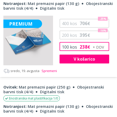
Notranjost:
Mat premazni papir (130 g)
Obojestranski
barvni tisk (4/4)
Digitalni tisk
-25%
706
PREMIUM
400
kos
€
-16%
395
200
kos
€
238
100
kos
€
V košarico
sredo, 19. avgusta
Spremeni
Ovitek:
Mat premazni papir (250 g)
Obojestranski
barvni tisk (4/4)
Digitalni tisk
Enostranska mat plastifikacija 1/0
Notranjost:
Mat premazni papir (130 g)
Obojestranski
barvni tisk (4/4)
Digitalni tisk