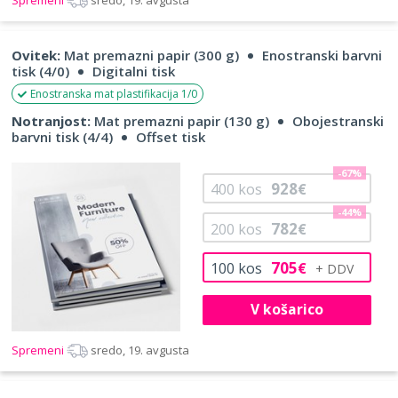
Ovitek:
Mat premazni papir (300 g)
Enostranski barvni
tisk (4/0)
Digitalni tisk
Enostranska mat plastifikacija 1/0
Notranjost:
Mat premazni papir (130 g)
Obojestranski
barvni tisk (4/4)
Offset tisk
-67%
928
400
kos
€
-44%
782
200
kos
€
705
100
kos
€
V košarico
Spremeni
sredo, 19. avgusta