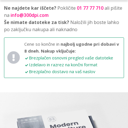
Ne najdete kar iščete?
Pokličite
01 77 77 710
ali pišite
na
info@300dpi.com
Še nimate datoteke za tisk?
Naložili jih boste lahko
po zaključku nakupa ali naknadno
Cene so končne in
najbolj ugodne pri dobavi v
8 dneh.
Nakup vključuje:
Brezplačen osnovni pregled vaše datoteke
Izdelavo in razrez na končni format
Brezplačno dostavo na vaš naslov