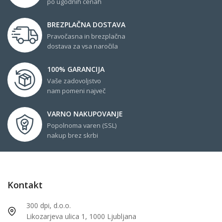
po ugodnih cenah
BREZPLAČNA DOSTAVA
Pravočasna in brezplačna
dostava za vsa naročila
100% GARANCIJA
Vaše zadovoljstvo
nam pomeni največ
VARNO NAKUPOVANJE
Popolnoma varen (SSL)
nakup brez skrbi
Kontakt
300 dpi, d.o.o.
Likozarjeva ulica 1, 1000 Ljubljana