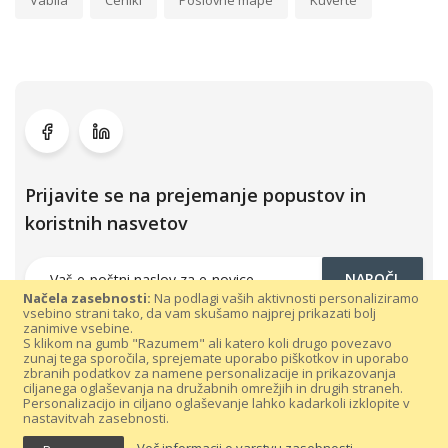
Vabila
Ceniki
Poslovne mape
Kuverte
Prijavite se na prejemanje popustov in
koristnih nasvetov
NAROČI
Načela zasebnosti:
Na podlagi vaših aktivnosti personaliziramo
vsebino strani tako, da vam skušamo najprej prikazati bolj
zanimive vsebine.
S klikom na gumb "Razumem" ali katero koli drugo povezavo
zunaj tega sporočila, sprejemate uporabo piškotkov in uporabo
zbranih podatkov za namene personalizacije in prikazovanja
ciljanega oglaševanja na družabnih omrežjih in drugih straneh.
Personalizacijo in ciljano oglaševanje lahko kadarkoli izklopite v
nastavitvah zasebnosti.
Vse pravice pridržane 300dpi.com © 2021 |
Splošni pogoji poslovanja