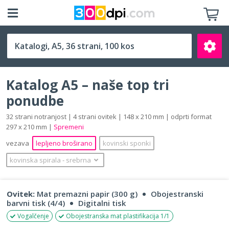
A5 (148 x 210 mm)
Katalog A5 – naše top tri
ponudbe
32 strani notranjost | 4 strani ovitek | 148 x 210 mm | odprti format
297 x 210 mm |
Spremeni
Išči
vezava
lepljeno broširano
kovinski sponki
kovinska spirala
‐
srebrna
Ovitek:
Mat premazni papir (300 g)
Obojestranski
barvni tisk (4/4)
Digitalni tisk
Vogalčenje
Obojestranska mat plastifikacija 1/1