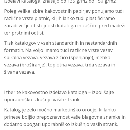
izdelavi kataloga, znašajo od 135 g/m2 do 150 g/m2.
Poleg velike izbire kakovostnih papirjev ponujamo tudi
različne vrste platnic, ki jih lahko tudi plastificiramo
zaradi večje obstojnosti kataloga in zaščite pred madeži
ter prstnimi odtisi.
Tisk katalogov v vseh standardnih in nestandardnih
formatih. Na voljo imamo tudi različne vrste vezav:
spiralna vezava, vezava z žico (spenjanje), mehka
vezava (broširanje), toplotna vezava, trda vezava in
šivana vezava.
Izberite kakovostno izdelavo kataloga – izboljšajte
uporabniško izkušnjo vaših strank
Katalog je zelo močno marketinško orodje, ki lahko
prinese boljšo prepoznavnost vaše blagovne znamke in
dodatno obogati uporabniško izkušnjo vaših strank.