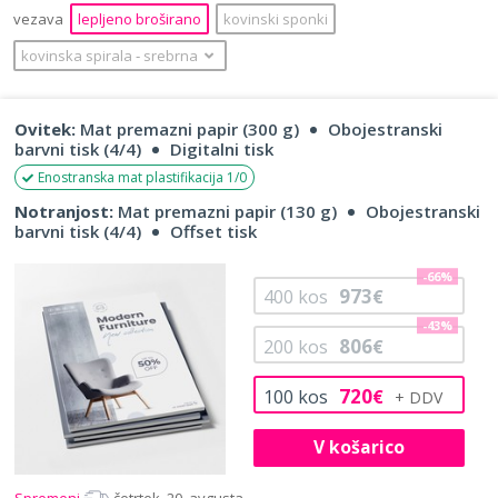
vezava
lepljeno broširano
kovinski sponki
kovinska spirala
‐
srebrna
Ovitek:
Mat premazni papir (300 g)
Obojestranski
barvni tisk (4/4)
Digitalni tisk
Enostranska mat plastifikacija 1/0
Notranjost:
Mat premazni papir (130 g)
Obojestranski
barvni tisk (4/4)
Offset tisk
-66%
973
400
kos
€
-43%
806
200
kos
€
720
100
kos
€
V košarico
Spremeni
četrtek, 20. avgusta