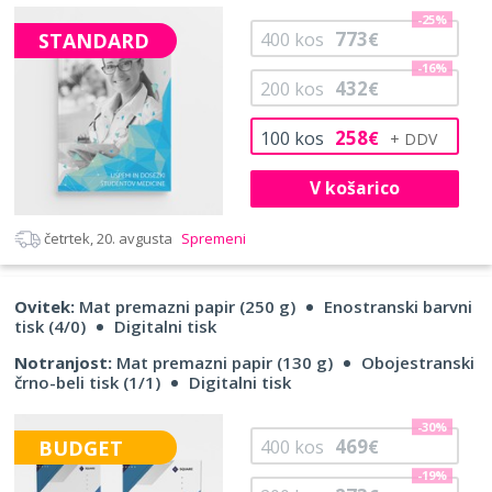
-25%
773
STANDARD
400
kos
€
-16%
432
200
kos
€
258
100
kos
€
V košarico
četrtek, 20. avgusta
Spremeni
Ovitek:
Mat premazni papir (250 g)
Enostranski barvni
tisk (4/0)
Digitalni tisk
Notranjost:
Mat premazni papir (130 g)
Obojestranski
črno-beli tisk (1/1)
Digitalni tisk
-30%
469
BUDGET
400
kos
€
-19%