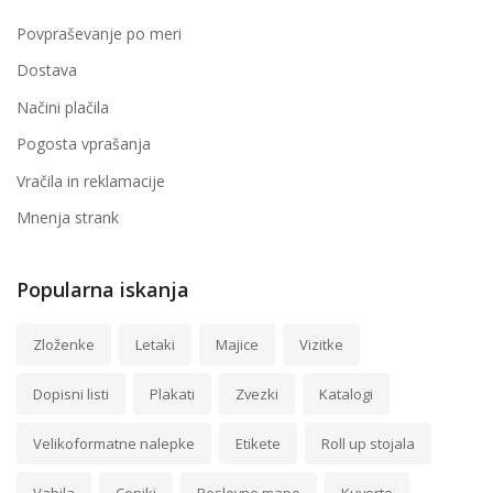
Povpraševanje po meri
Dostava
Načini plačila
Pogosta vprašanja
Vračila in reklamacije
Mnenja strank
Popularna iskanja
Zloženke
Letaki
Majice
Vizitke
Dopisni listi
Plakati
Zvezki
Katalogi
Velikoformatne nalepke
Etikete
Roll up stojala