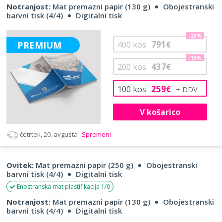
Notranjost:
Mat premazni papir (130 g)
Obojestranski
barvni tisk (4/4)
Digitalni tisk
-23%
791
PREMIUM
400
kos
€
-15%
437
200
kos
€
259
100
kos
€
V košarico
četrtek, 20. avgusta
Spremeni
Ovitek:
Mat premazni papir (250 g)
Obojestranski
barvni tisk (4/4)
Digitalni tisk
Enostranska mat plastifikacija 1/0
Notranjost:
Mat premazni papir (130 g)
Obojestranski
barvni tisk (4/4)
Digitalni tisk