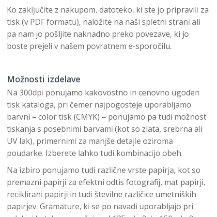
Ko zaključite z nakupom, datoteko, ki ste jo pripravili za
tisk (v PDF formatu), naložite na naši spletni strani ali
pa nam jo pošljite naknadno preko povezave, ki jo
boste prejeli v našem povratnem e-sporočilu.
Možnosti izdelave
Na 300dpi ponujamo kakovostno in cenovno ugoden
tisk kataloga, pri čemer najpogosteje uporabljamo
barvni – color tisk (CMYK) – ponujamo pa tudi možnost
tiskanja s posebnimi barvami (kot so zlata, srebrna ali
UV lak), primernimi za manjše detajle oziroma
poudarke. Izberete lahko tudi kombinacijo obeh.
Na izbiro ponujamo tudi različne vrste papirja, kot so
premazni papirji za efektni odtis fotografij, mat papirji,
reciklirani papirji in tudi številne različice umetniških
papirjev. Gramature, ki se po navadi uporabljajo pri