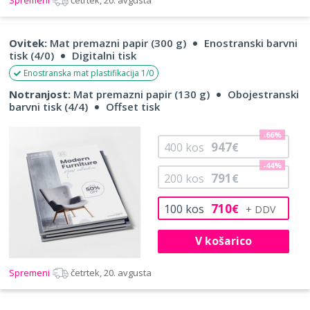
Ovitek:
Mat premazni papir (300 g)
Enostranski barvni
tisk (4/0)
Digitalni tisk
Enostranska mat plastifikacija 1/0
Notranjost:
Mat premazni papir (130 g)
Obojestranski
barvni tisk (4/4)
Offset tisk
-66%
947
400
kos
€
-44%
791
200
kos
€
710
100
kos
€
V košarico
Spremeni
četrtek, 20. avgusta