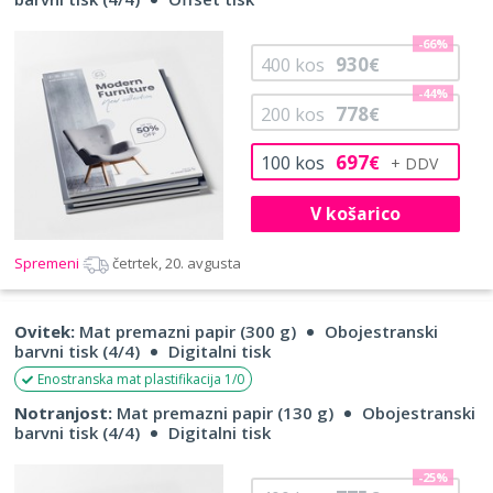
-66%
930
400
kos
€
-44%
778
200
kos
€
697
100
kos
€
V košarico
Spremeni
četrtek, 20. avgusta
Ovitek:
Mat premazni papir (300 g)
Obojestranski
barvni tisk (4/4)
Digitalni tisk
Enostranska mat plastifikacija 1/0
Notranjost:
Mat premazni papir (130 g)
Obojestranski
barvni tisk (4/4)
Digitalni tisk
-25%