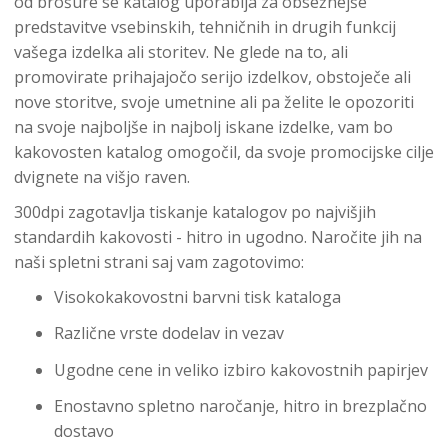
od brošure se katalog uporablja za obsežnejše
predstavitve vsebinskih, tehničnih in drugih funkcij
vašega izdelka ali storitev. Ne glede na to, ali
promovirate prihajajočo serijo izdelkov, obstoječe ali
nove storitve, svoje umetnine ali pa želite le opozoriti
na svoje najboljše in najbolj iskane izdelke, vam bo
kakovosten katalog omogočil, da svoje promocijske cilje
dvignete na višjo raven.
300dpi zagotavlja tiskanje katalogov po najvišjih
standardih kakovosti - hitro in ugodno. Naročite jih na
naši spletni strani saj vam zagotovimo:
Visokokakovostni barvni tisk kataloga
Različne vrste dodelav in vezav
Ugodne cene in veliko izbiro kakovostnih papirjev
Enostavno spletno naročanje, hitro in brezplačno
dostavo