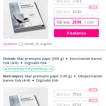
775
400
kos
€
-16%
434
200
kos
€
259
100
kos
€
V košarico
Spremeni
četrtek, 20. avgusta
Ovitek:
Mat premazni papir (300 g)
Enostranski barvni
tisk (4/0)
Digitalni tisk
Enostranska mat plastifikacija 1/0
Notranjost:
Mat premazni papir (130 g)
Obojestranski
barvni tisk (4/4)
Digitalni tisk
-25%
755
400
kos
€
-16%
423
200
kos
€