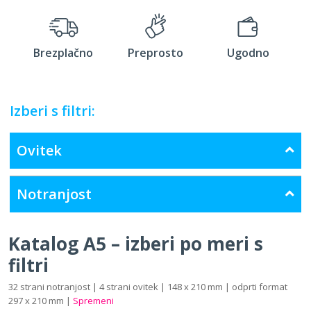
Brezplačno
Preprosto
Ugodno
Izberi s filtri:
Ovitek
Notranjost
Katalog A5 – izberi po meri s
filtri
32 strani notranjost | 4 strani ovitek | 148 x 210 mm | odprti format
297 x 210 mm |
Spremeni