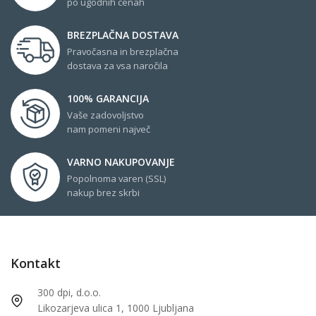
po ugodnih cenah
BREZPLAČNA DOSTAVA
Pravočasna in brezplačna
dostava za vsa naročila
100% GARANCIJA
Vaše zadovoljstvo
nam pomeni največ
VARNO NAKUPOVANJE
Popolnoma varen (SSL)
nakup brez skrbi
Kontakt
300 dpi, d.o.o.
Likozarjeva ulica 1, 1000 Ljubljana