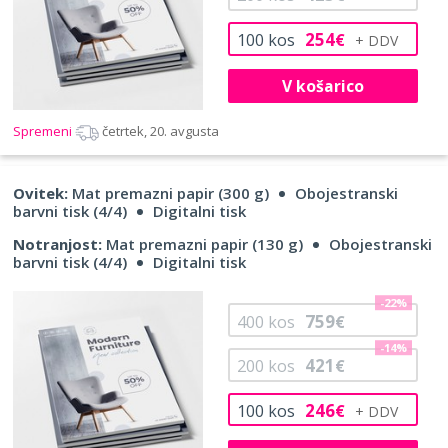
254
100
kos
€
V košarico
Spremeni
četrtek, 20. avgusta
Ovitek:
Mat premazni papir (300 g)
Obojestranski
barvni tisk (4/4)
Digitalni tisk
Notranjost:
Mat premazni papir (130 g)
Obojestranski
barvni tisk (4/4)
Digitalni tisk
-22%
759
400
kos
€
-14%
421
200
kos
€
246
100
kos
€