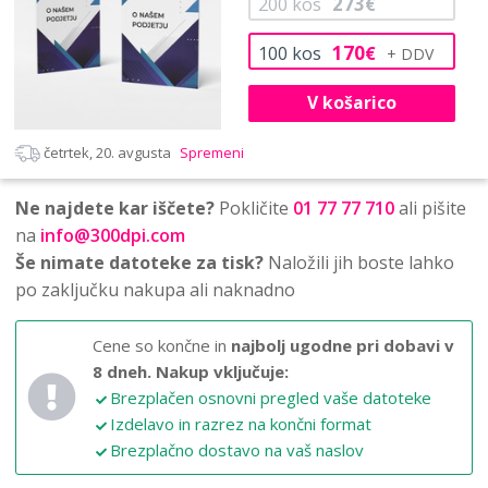
273
200
kos
€
170
100
kos
€
V košarico
četrtek, 20. avgusta
Spremeni
Ne najdete kar iščete?
Pokličite
01 77 77 710
ali pišite
na
info@300dpi.com
Še nimate datoteke za tisk?
Naložili jih boste lahko
po zaključku nakupa ali naknadno
Cene so končne in
najbolj ugodne pri dobavi v
8 dneh.
Nakup vključuje:
Brezplačen osnovni pregled vaše datoteke
Izdelavo in razrez na končni format
Brezplačno dostavo na vaš naslov