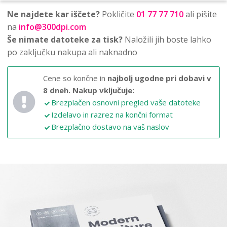
Ne najdete kar iščete?
Pokličite
01 77 77 710
ali pišite
na
info@300dpi.com
Še nimate datoteke za tisk?
Naložili jih boste lahko
po zaključku nakupa ali naknadno
Cene so končne in
najbolj ugodne pri dobavi v
8 dneh.
Nakup vključuje:
Brezplačen osnovni pregled vaše datoteke
Izdelavo in razrez na končni format
Brezplačno dostavo na vaš naslov