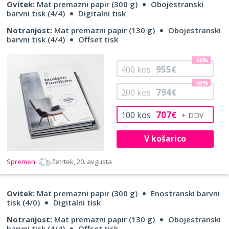
Ovitek:
Mat premazni papir (300 g)
Obojestranski
barvni tisk (4/4)
Digitalni tisk
Notranjost:
Mat premazni papir (130 g)
Obojestranski
barvni tisk (4/4)
Offset tisk
-66%
955
400
kos
€
-43%
794
200
kos
€
707
100
kos
€
V košarico
Spremeni
četrtek, 20. avgusta
Ovitek:
Mat premazni papir (300 g)
Enostranski barvni
tisk (4/0)
Digitalni tisk
Notranjost:
Mat premazni papir (130 g)
Obojestranski
barvni tisk (4/4)
Offset tisk