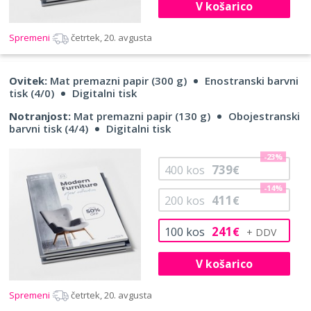
V košarico
Spremeni
četrtek, 20. avgusta
Ovitek:
Mat premazni papir (300 g)
Enostranski barvni
tisk (4/0)
Digitalni tisk
Notranjost:
Mat premazni papir (130 g)
Obojestranski
barvni tisk (4/4)
Digitalni tisk
-23%
739
400
kos
€
-14%
411
200
kos
€
241
100
kos
€
V košarico
Spremeni
četrtek, 20. avgusta