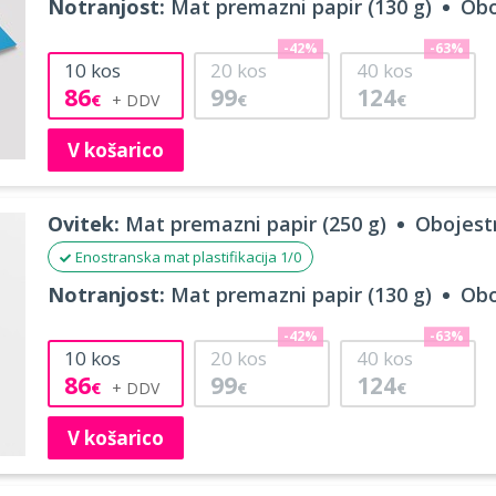
Notranjost:
Mat premazni papir (130 g)
Obo
-42%
-63%
10
kos
20
kos
40
kos
86
99
124
€
€
€
V košarico
Ovitek:
Mat premazni papir (250 g)
Obojestr
Enostranska mat plastifikacija 1/0
Notranjost:
Mat premazni papir (130 g)
Obo
-42%
-63%
10
kos
20
kos
40
kos
86
99
124
€
€
€
V košarico