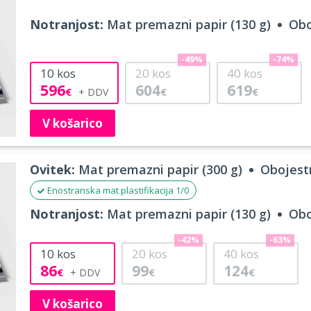
Notranjost:
Mat premazni papir (130 g)
Obo
-49%
-74%
10
kos
20
kos
40
kos
596
604
619
€
€
€
V košarico
Ovitek:
Mat premazni papir (300 g)
Obojestr
Enostranska mat plastifikacija 1/0
Notranjost:
Mat premazni papir (130 g)
Obo
-42%
-63%
10
kos
20
kos
40
kos
86
99
124
€
€
€
V košarico