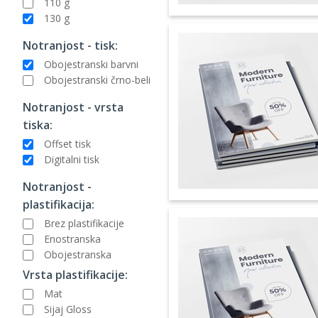
110 g
130 g
Notranjost - tisk:
Obojestranski barvni
Obojestranski črno-beli
Notranjost - vrsta
tiska:
Offset tisk
Digitalni tisk
Notranjost -
plastifikacija:
Brez plastifikacije
Enostranska
Obojestranska
Vrsta plastifikacije:
Mat
Sijaj Gloss