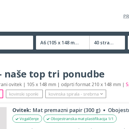
PR
A6
(105 x 148 mm)
40 strani
Velikost (zaprte) tiskovine
– naše top tri ponudbe
trani ovitek | 105 x 148 mm | odprti format 210 x 148 mm |
S
kovinski sponki
kovinska spirala
‐
srebrna
Ovitek:
Mat premazni papir (300 g)
Obojestr
Vogalčenje
Obojestranska mat plastifikacija 1/1