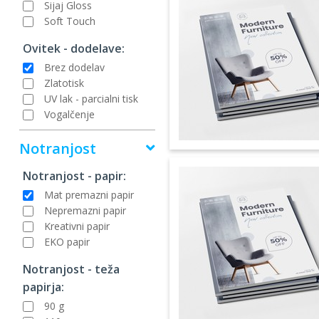
Sijaj Gloss
Soft Touch
Ovitek - dodelave:
Brez dodelav
Zlatotisk
UV lak - parcialni tisk
Vogalčenje
Notranjost
Notranjost - papir:
Mat premazni papir
Nepremazni papir
Kreativni papir
EKO papir
Notranjost - teža
papirja:
90 g