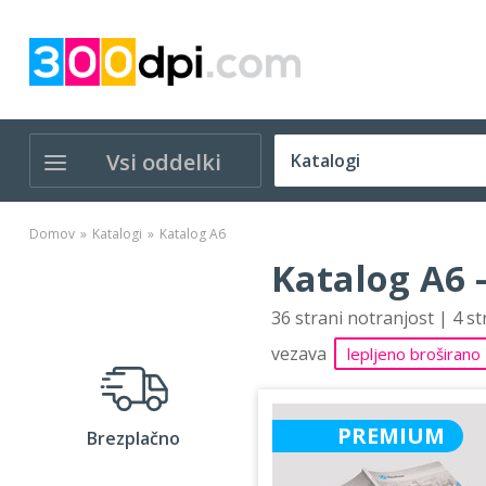
Vsi oddelki
Domov
Katalogi
Katalog A6
Katalog A6 
36 strani notranjost | 4 s
vezava
lepljeno broširano
PREMIUM
Brezplačno