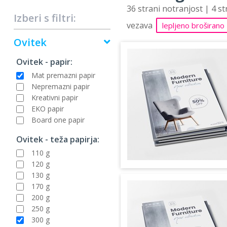
36 strani notranjost | 4 s
Izberi s filtri:
vezava
lepljeno broširano
Ovitek
Ovitek - papir:
Mat premazni papir
Nepremazni papir
Kreativni papir
EKO papir
Board one papir
Ovitek - teža papirja:
110 g
120 g
130 g
170 g
200 g
250 g
300 g