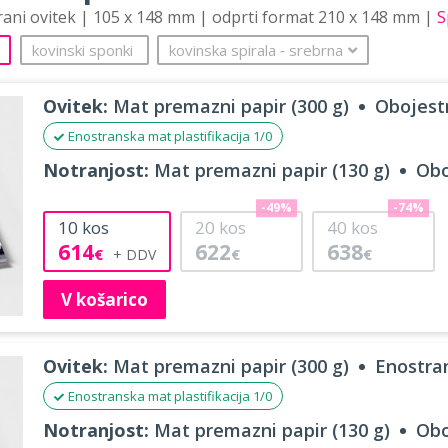
trani ovitek | 105 x 148 mm | odprti format 210 x 148 mm |
S
kovinski sponki
kovinska spirala
‐
srebrna
Ovitek:
Mat premazni papir (300 g)
Obojestr
Enostranska mat plastifikacija 1/0
Notranjost:
Mat premazni papir (130 g)
Obo
-49%
-74%
10
kos
20
kos
40
kos
614
622
638
€
€
€
V košarico
Ovitek:
Mat premazni papir (300 g)
Enostran
Enostranska mat plastifikacija 1/0
Notranjost:
Mat premazni papir (130 g)
Obo