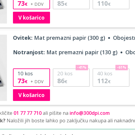
73
85
110
€
€
€
V košarico
Ovitek:
Mat premazni papir (300 g)
Obojestr
Notranjost:
Mat premazni papir (130 g)
Obo
-41%
-61%
10
kos
20
kos
40
kos
73
86
112
€
€
€
V košarico
ličite
01 77 77 710
ali pišite na
info@300dpi.com
sk?
Naložili jih boste lahko po zaključku nakupa ali naknadn