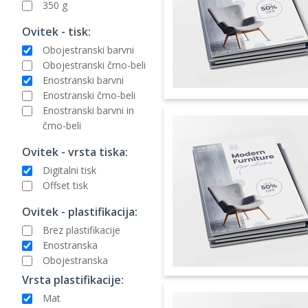
350 g
Ovitek - tisk:
Obojestranski barvni
Obojestranski črno-beli
Enostranski barvni
Enostranski črno-beli
Enostranski barvni in
črno-beli
Ovitek - vrsta tiska:
Digitalni tisk
Offset tisk
Ovitek - plastifikacija:
Brez plastifikacije
Enostranska
Obojestranska
Vrsta plastifikacije:
Mat