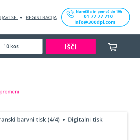
Naročila in pomoč do 19h
01 77 77 710
IJAVI SE
REGISTRACIJA
info@300dpi.com
Išči
premeni
anski barvni tisk (4/4)
Digitalni tisk