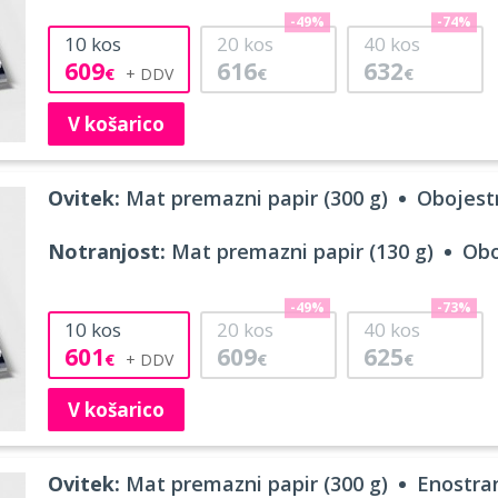
-49%
-74%
10
kos
20
kos
40
kos
609
616
632
€
€
€
V košarico
Ovitek:
Mat premazni papir (300 g)
Obojestr
Notranjost:
Mat premazni papir (130 g)
Obo
-49%
-73%
10
kos
20
kos
40
kos
601
609
625
€
€
€
V košarico
Ovitek:
Mat premazni papir (300 g)
Enostran