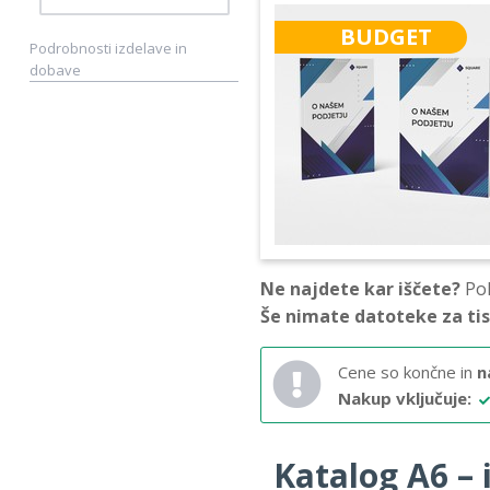
BUDGET
Podrobnosti izdelave in
dobave
Ne najdete kar iščete?
Pok
Še nimate datoteke za ti
Cene so končne in
n
Nakup vključuje:
Katalog A6 – i