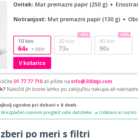
Ovitek:
Mat premazni papir (250 g)
Enostran
Notranjost:
Mat premazni papir (130 g)
Obo
-43%
-64%
10
kos
20
kos
40
kos
64
73
90
€
€
€
V košarico
ličite
01 77 77 710
ali pišite na
info@300dpi.com
sk?
Naložili jih boste lahko po zaključku nakupa ali naknadn
ajbolj ugodne pri dobavi v 8 dneh.
Brezplačen osnovni pregled vaše datoteke
Izdelavo in razrez
zberi po meri s filtri