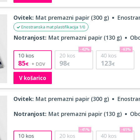
Ovitek:
Mat premazni papir (300 g)
Enostran
Enostranska mat plastifikacija 1/0
Notranjost:
Mat premazni papir (130 g)
Obo
-42%
-63%
10
kos
20
kos
40
kos
85
98
123
€
€
€
V košarico
Ovitek:
Mat premazni papir (300 g)
Enostran
Notranjost:
Mat premazni papir (130 g)
Obo
-41%
-61%
10
kos
20
kos
40
kos