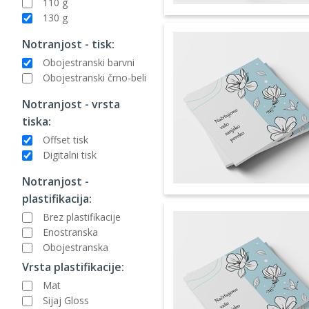
110 g
130 g
Notranjost - tisk:
Obojestranski barvni
Obojestranski črno-beli
Notranjost - vrsta
tiska:
Offset tisk
Digitalni tisk
Notranjost -
plastifikacija:
Brez plastifikacije
Enostranska
Obojestranska
Vrsta plastifikacije:
Mat
Sijaj Gloss