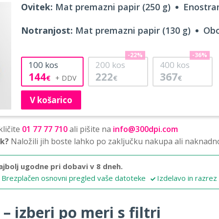
Ovitek:
Mat premazni papir (250 g)
Enostran
Notranjost:
Mat premazni papir (130 g)
Obo
-22%
-36%
100
kos
200
kos
400
kos
144
222
367
€
€
€
V košarico
ličite
01 77 77 710
ali pišite na
info@300dpi.com
sk?
Naložili jih boste lahko po zaključku nakupa ali naknadn
ajbolj ugodne pri dobavi v 8 dneh.
Brezplačen osnovni pregled vaše datoteke
Izdelavo in razrez
 izberi po meri s filtri