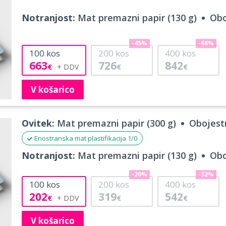
Notranjost:
Mat premazni papir (130 g)
Obo
-45%
-68%
100
kos
200
kos
400
kos
663
726
842
€
€
€
V košarico
Ovitek:
Mat premazni papir (300 g)
Obojestr
Enostranska mat plastifikacija 1/0
Notranjost:
Mat premazni papir (130 g)
Obo
-20%
-32%
100
kos
200
kos
400
kos
202
319
542
€
€
€
V košarico