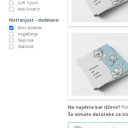
Soft Touch
Anti-Scratch
Notranjost - dodelave:
Brez dodelav
Vogalčenje
Slepi tisk
Zlatotisk
Ne najdete kar iščete?
Pok
Še nimate datoteke za ti