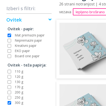
26 strani notranjost | 4 s
Izberi s filtri:
vezava
lepljeno broširano
Ovitek
Ovitek - papir:
Mat premazni papir
Nepremazni papir
Kreativni papir
EKO papir
Board one papir
Ovitek - teža papirja:
110 g
120 g
130 g
170 g
200 g
250 g
300 g