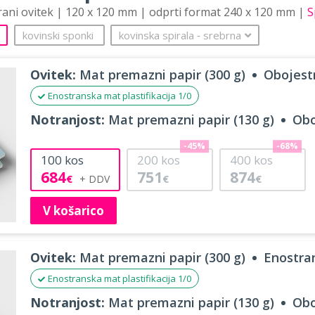
trani ovitek | 120 x 120 mm | odprti format 240 x 120 mm |
S
kovinski sponki
kovinska spirala
‐
srebrna
Ovitek:
Mat premazni papir (300 g)
Obojestr
Enostranska mat plastifikacija 1/0
Notranjost:
Mat premazni papir (130 g)
Obo
-45%
-68%
100
kos
200
kos
400
kos
684
751
874
€
€
€
V košarico
Ovitek:
Mat premazni papir (300 g)
Enostran
Enostranska mat plastifikacija 1/0
Notranjost:
Mat premazni papir (130 g)
Obo