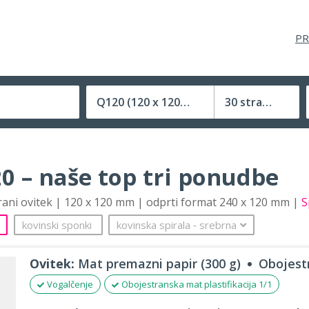
PR
Q120
(120 x 120 mm)
30 strani
Velikost (zaprte) tiskovine
0 – naše top tri ponudbe
trani ovitek | 120 x 120 mm | odprti format 240 x 120 mm |
S
kovinski sponki
kovinska spirala
‐
srebrna
Ovitek:
Mat premazni papir (300 g)
Obojestr
Vogalčenje
Obojestranska mat plastifikacija 1/1