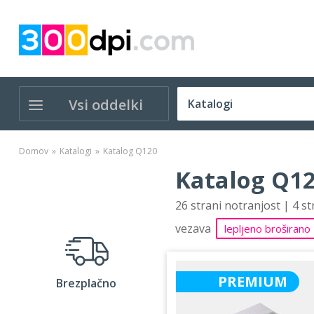
Vsi oddelki
Domov
Katalogi
Katalog Q120
Katalog Q12
26 strani notranjost | 4 s
vezava
lepljeno broširano
PREMIUM
Brezplačno