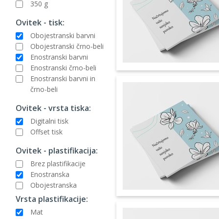
350 g
Ovitek - tisk:
Obojestranski barvni
Obojestranski črno-beli
Enostranski barvni
Enostranski črno-beli
Enostranski barvni in
črno-beli
Ovitek - vrsta tiska:
Digitalni tisk
Offset tisk
Ovitek - plastifikacija:
Brez plastifikacije
Enostranska
Obojestranska
Vrsta plastifikacije:
Mat