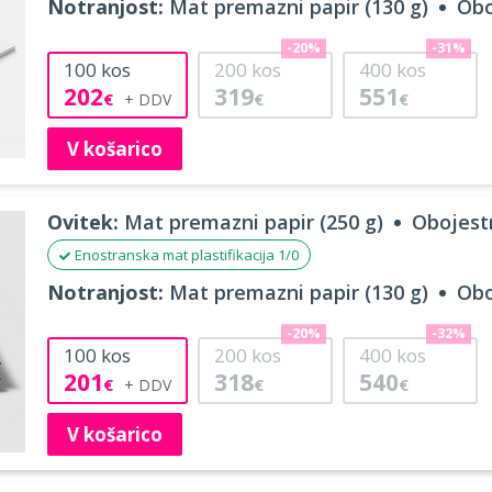
Notranjost:
Mat premazni papir (130 g)
Obo
-20%
-31%
100
kos
200
kos
400
kos
202
319
551
€
€
€
V košarico
Ovitek:
Mat premazni papir (250 g)
Obojestr
Enostranska mat plastifikacija 1/0
Notranjost:
Mat premazni papir (130 g)
Obo
-20%
-32%
100
kos
200
kos
400
kos
201
318
540
€
€
€
V košarico