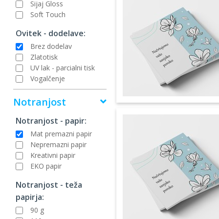
Sijaj Gloss
Soft Touch
Ovitek - dodelave:
Brez dodelav
Zlatotisk
UV lak - parcialni tisk
Vogalčenje
Notranjost
Notranjost - papir:
Mat premazni papir
Nepremazni papir
Kreativni papir
EKO papir
Notranjost - teža
papirja:
90 g