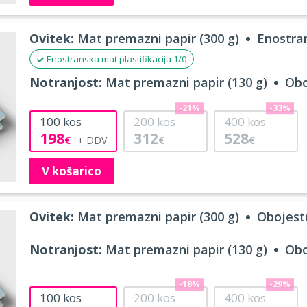
Ovitek:
Mat premazni papir (300 g)
Enostran
Enostranska mat plastifikacija 1/0
Notranjost:
Mat premazni papir (130 g)
Obo
-21%
-33%
100
kos
200
kos
400
kos
198
312
528
€
€
€
V košarico
Ovitek:
Mat premazni papir (300 g)
Obojestr
Notranjost:
Mat premazni papir (130 g)
Obo
-18%
-29%
100
kos
200
kos
400
kos