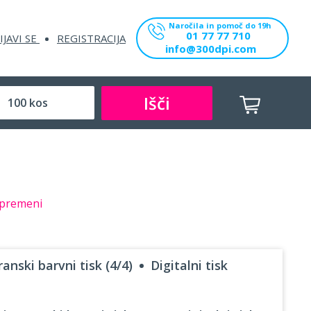
Naročila in pomoč do 19h
01 77 77 710
IJAVI SE
REGISTRACIJA
info@300dpi.com
Išči
premeni
anski barvni tisk (4/4)
Digitalni tisk