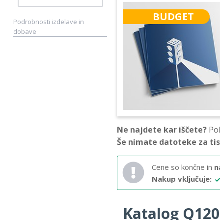
BUDGET
Podrobnosti izdelave in
dobave
Ne najdete kar iščete?
Pok
Še nimate datoteke za ti
Cene so končne in
n
Nakup vključuje:
Katalog Q120 –