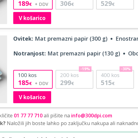
189
306
529
€
€
€
V košarico
Ovitek:
Mat premazni papir (300 g)
Enostran
Notranjost:
Mat premazni papir (130 g)
Obo
-19%
-30%
100
kos
200
kos
400
kos
185
299
515
€
€
€
V košarico
ličite
01 77 77 710
ali pišite na
info@300dpi.com
sk?
Naložili jih boste lahko po zaključku nakupa ali naknadn