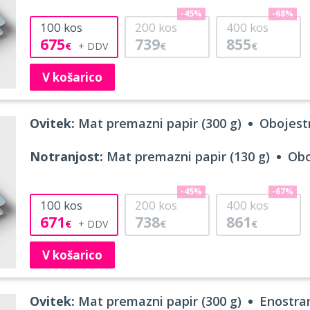
-45%
-68%
100
kos
200
kos
400
kos
675
739
855
€
€
€
V košarico
Ovitek:
Mat premazni papir (300 g)
Obojestr
Notranjost:
Mat premazni papir (130 g)
Obo
-45%
-67%
100
kos
200
kos
400
kos
671
738
861
€
€
€
V košarico
Ovitek:
Mat premazni papir (300 g)
Enostran