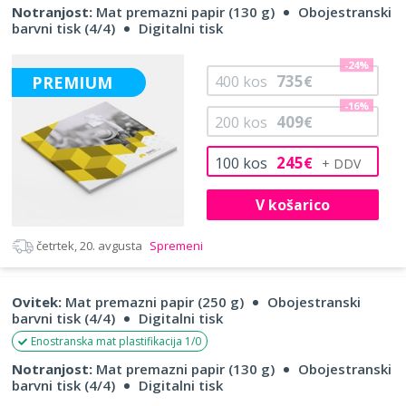
Notranjost:
Mat premazni papir (130 g)
Obojestranski
barvni tisk (4/4)
Digitalni tisk
-24%
735
PREMIUM
400
kos
€
-16%
409
200
kos
€
245
100
kos
€
V košarico
četrtek, 20. avgusta
Spremeni
Ovitek:
Mat premazni papir (250 g)
Obojestranski
barvni tisk (4/4)
Digitalni tisk
Enostranska mat plastifikacija 1/0
Notranjost:
Mat premazni papir (130 g)
Obojestranski
barvni tisk (4/4)
Digitalni tisk