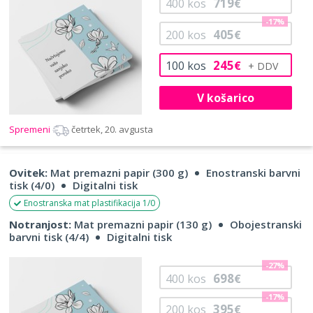
719
400
kos
€
-17%
405
200
kos
€
245
100
kos
€
V košarico
Spremeni
četrtek, 20. avgusta
Ovitek:
Mat premazni papir (300 g)
Enostranski barvni
tisk (4/0)
Digitalni tisk
Enostranska mat plastifikacija 1/0
Notranjost:
Mat premazni papir (130 g)
Obojestranski
barvni tisk (4/4)
Digitalni tisk
-27%
698
400
kos
€
-17%
395
200
kos
€