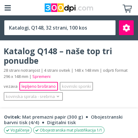
Q148 (148 x 148 mm)
Katalog Q148 – naše top tri
ponudbe
28 strani notranjost | 4 strani ovitek | 148 x 148 mm | odprti format
296 x 148 mm |
Spremeni
Išči
vezava
lepljeno broširano
kovinski sponki
kovinska spirala
‐
srebrna
Ovitek:
Mat premazni papir (300 g)
Obojestranski
barvni tisk (4/4)
Digitalni tisk
Vogalčenje
Obojestranska mat plastifikacija 1/1