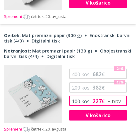
V košarico
Spremeni
četrtek, 20. avgusta
Ovitek:
Mat premazni papir (300 g)
Enostranski barvni
tisk (4/0)
Digitalni tisk
Notranjost:
Mat premazni papir (130 g)
Obojestranski
barvni tisk (4/4)
Digitalni tisk
-24%
682
400
kos
€
-15%
382
200
kos
€
227
100
kos
€
V košarico
Spremeni
četrtek, 20. avgusta