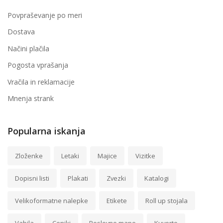
Povpraševanje po meri
Dostava
Načini plačila
Pogosta vprašanja
Vračila in reklamacije
Mnenja strank
Popularna iskanja
Zloženke
Letaki
Majice
Vizitke
Dopisni listi
Plakati
Zvezki
Katalogi
Velikoformatne nalepke
Etikete
Roll up stojala