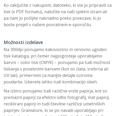
Ko zaključite z nakupom, datoteko, ki ste jo pripravili za
tisk (v PDF formatu), naložite na naši spletni strani ali
pa nam jo pošljite naknadno preko povezave, ki jo
boste prejeli v našem povratnem e-sporočilu.
Možnosti izdelave
Na 300dpi ponujamo kakovostno in cenovno ugoden
tisk kataloga, pri čemer najpogosteje uporabljamo
barvni – color tisk (CMYK) – ponujamo pa tudi možnost
tiskanja s posebnimi barvami (kot so zlata, srebrna ali
UV lak), primernimi za manjše detajle oziroma
poudarke. Izberete lahko tudi kombinacijo obeh.
Na izbiro ponujamo tudi različne vrste papirja, kot so
premazni papirji za efektni odtis fotografij, mat papirji,
reciklirani papirji in tudi številne različice umetniških
papirjev. Gramature, ki se po navadi uporabljajo pri