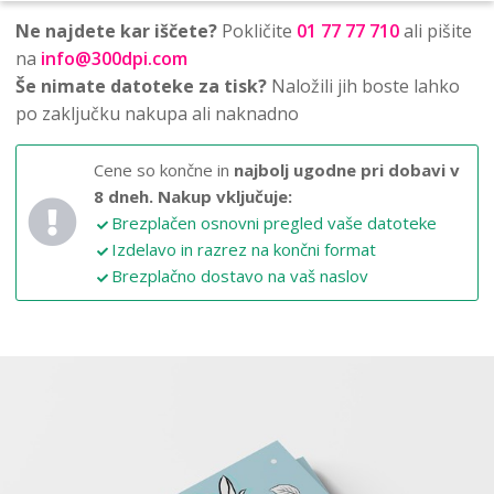
Ne najdete kar iščete?
Pokličite
01 77 77 710
ali pišite
na
info@300dpi.com
Še nimate datoteke za tisk?
Naložili jih boste lahko
po zaključku nakupa ali naknadno
Cene so končne in
najbolj ugodne pri dobavi v
8 dneh.
Nakup vključuje:
Brezplačen osnovni pregled vaše datoteke
Izdelavo in razrez na končni format
Brezplačno dostavo na vaš naslov