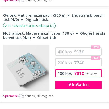
Ovitek:
Mat premazni papir (300 g)
Enostranski barvni
tisk (4/0)
Digitalni tisk
Enostranska mat plastifikacija 1/0
Notranjost:
Mat premazni papir (130 g)
Obojestranski
barvni tisk (4/4)
Offset tisk
-67%
913
400
kos
€
-44%
774
200
kos
€
701
100
kos
€
V košarico
Spremeni
četrtek, 20. avgusta