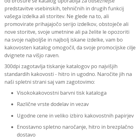
od brošure se katalog uporablja za obsežnejše
predstavitve vsebinskih, tehničnih in drugih funkcij
vašega izdelka ali storitev. Ne glede na to, ali
promovirate prihajajočo serijo izdelkov, obstoječe ali
nove storitve, svoje umetnine ali pa želite le opozoriti
na svoje najboljše in najbolj iskane izdelke, vam bo
kakovosten katalog omogočil, da svoje promocijske cilje
dvignete na višjo raven.
300dpi zagotavlja tiskanje katalogov po najvišjih
standardih kakovosti - hitro in ugodno. Naročite jih na
naši spletni strani saj vam zagotovimo:
Visokokakovostni barvni tisk kataloga
Različne vrste dodelav in vezav
Ugodne cene in veliko izbiro kakovostnih papirjev
Enostavno spletno naročanje, hitro in brezplačno
dostavo