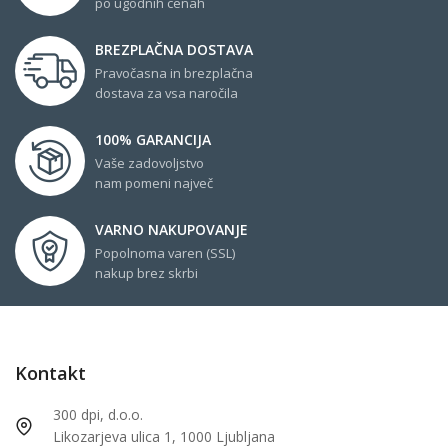
po ugodnih cenah
BREZPLAČNA DOSTAVA
Pravočasna in brezplačna
dostava za vsa naročila
100% GARANCIJA
Vaše zadovoljstvo
nam pomeni največ
VARNO NAKUPOVANJE
Popolnoma varen (SSL)
nakup brez skrbi
Kontakt
300 dpi, d.o.o.
Likozarjeva ulica 1, 1000 Ljubljana