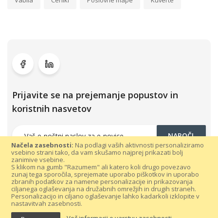
Vabila
Ceniki
Poslovne mape
Kuverte
Prijavite se na prejemanje popustov in
koristnih nasvetov
NAROČI
Načela zasebnosti:
Na podlagi vaših aktivnosti personaliziramo
vsebino strani tako, da vam skušamo najprej prikazati bolj
zanimive vsebine.
S klikom na gumb "Razumem" ali katero koli drugo povezavo
zunaj tega sporočila, sprejemate uporabo piškotkov in uporabo
zbranih podatkov za namene personalizacije in prikazovanja
ciljanega oglaševanja na družabnih omrežjih in drugih straneh.
Personalizacijo in ciljano oglaševanje lahko kadarkoli izklopite v
nastavitvah zasebnosti.
Vse pravice pridržane 300dpi.com © 2021 |
Splošni pogoji poslovanja