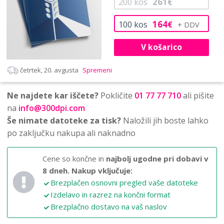
261
200
kos
€
164
100
kos
€
V košarico
četrtek, 20. avgusta
Spremeni
Ne najdete kar iščete?
Pokličite
01 77 77 710
ali pišite
na
info@300dpi.com
Še nimate datoteke za tisk?
Naložili jih boste lahko
po zaključku nakupa ali naknadno
Cene so končne in
najbolj ugodne pri dobavi v
8 dneh.
Nakup vključuje:
Brezplačen osnovni pregled vaše datoteke
Izdelavo in razrez na končni format
Brezplačno dostavo na vaš naslov