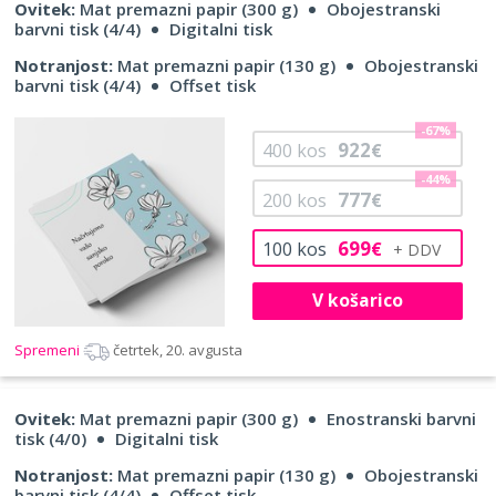
Ovitek:
Mat premazni papir (300 g)
Obojestranski
barvni tisk (4/4)
Digitalni tisk
Notranjost:
Mat premazni papir (130 g)
Obojestranski
barvni tisk (4/4)
Offset tisk
-67%
922
400
kos
€
-44%
777
200
kos
€
699
100
kos
€
V košarico
Spremeni
četrtek, 20. avgusta
Ovitek:
Mat premazni papir (300 g)
Enostranski barvni
tisk (4/0)
Digitalni tisk
Notranjost:
Mat premazni papir (130 g)
Obojestranski
barvni tisk (4/4)
Offset tisk