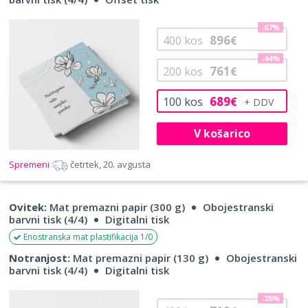
-67%
896
400
kos
€
-44%
761
200
kos
€
689
100
kos
€
V košarico
Spremeni
četrtek, 20. avgusta
Ovitek:
Mat premazni papir (300 g)
Obojestranski
barvni tisk (4/4)
Digitalni tisk
Enostranska mat plastifikacija 1/0
Notranjost:
Mat premazni papir (130 g)
Obojestranski
barvni tisk (4/4)
Digitalni tisk
-26%