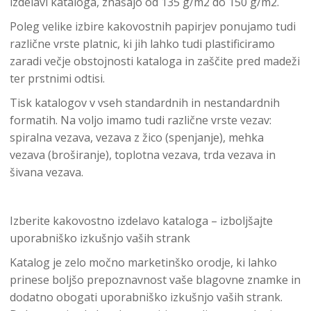
izdelavi kataloga, znašajo od 135 g/m2 do 150 g/m2.
Poleg velike izbire kakovostnih papirjev ponujamo tudi
različne vrste platnic, ki jih lahko tudi plastificiramo
zaradi večje obstojnosti kataloga in zaščite pred madeži
ter prstnimi odtisi.
Tisk katalogov v vseh standardnih in nestandardnih
formatih. Na voljo imamo tudi različne vrste vezav:
spiralna vezava, vezava z žico (spenjanje), mehka
vezava (broširanje), toplotna vezava, trda vezava in
šivana vezava.
Izberite kakovostno izdelavo kataloga – izboljšajte
uporabniško izkušnjo vaših strank
Katalog je zelo močno marketinško orodje, ki lahko
prinese boljšo prepoznavnost vaše blagovne znamke in
dodatno obogati uporabniško izkušnjo vaših strank.