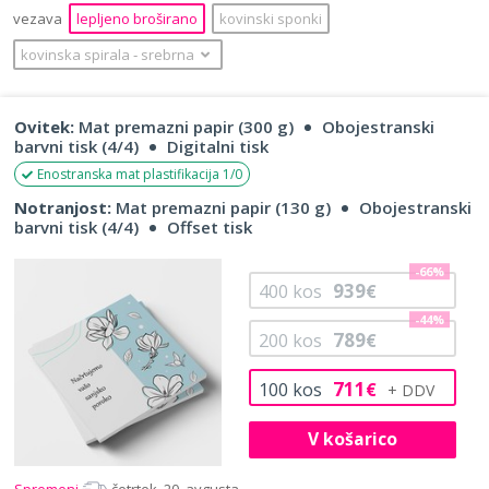
vezava
lepljeno broširano
kovinski sponki
kovinska spirala
‐
srebrna
Ovitek:
Mat premazni papir (300 g)
Obojestranski
barvni tisk (4/4)
Digitalni tisk
Enostranska mat plastifikacija 1/0
Notranjost:
Mat premazni papir (130 g)
Obojestranski
barvni tisk (4/4)
Offset tisk
-66%
939
400
kos
€
-44%
789
200
kos
€
711
100
kos
€
V košarico
Spremeni
četrtek, 20. avgusta