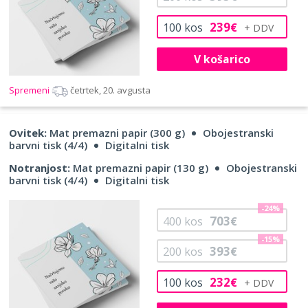
239
100
kos
€
V košarico
Spremeni
četrtek, 20. avgusta
Ovitek:
Mat premazni papir (300 g)
Obojestranski
barvni tisk (4/4)
Digitalni tisk
Notranjost:
Mat premazni papir (130 g)
Obojestranski
barvni tisk (4/4)
Digitalni tisk
-24%
703
400
kos
€
-15%
393
200
kos
€
232
100
kos
€