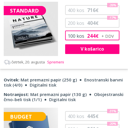
-26%
716
STANDARD
400
kos
€
-17%
404
200
kos
€
244
100
kos
€
V košarico
četrtek, 20. avgusta
Spremeni
Ovitek:
Mat premazni papir (250 g)
Enostranski barvni
tisk (4/0)
Digitalni tisk
Notranjost:
Mat premazni papir (130 g)
Obojestranski
črno-beli tisk (1/1)
Digitalni tisk
-31%
445
BUDGET
400
kos
€
-20%