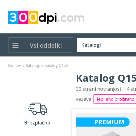
Vsi oddelki
Domov
Katalogi
Katalog Q155
Katalog Q15
30 strani notranjost | 4 s
vezava
lepljeno broširano
PREMIUM
Brezplačno