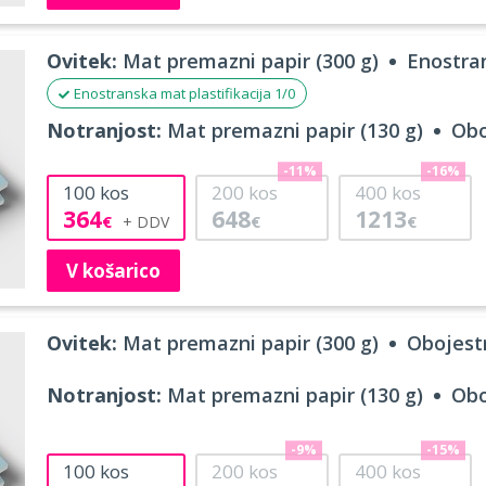
Ovitek:
Mat premazni papir (300 g)
Enostran
Enostranska mat plastifikacija 1/0
Notranjost:
Mat premazni papir (130 g)
Obo
-11%
-16%
100
kos
200
kos
400
kos
364
648
1213
€
€
€
V košarico
Ovitek:
Mat premazni papir (300 g)
Obojestr
Notranjost:
Mat premazni papir (130 g)
Obo
-9%
-15%
100
kos
200
kos
400
kos