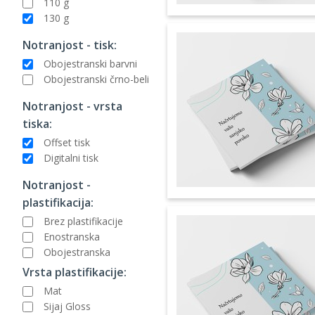
110 g
130 g
Notranjost - tisk:
Obojestranski barvni
Obojestranski črno-beli
Notranjost - vrsta
tiska:
Offset tisk
Digitalni tisk
Notranjost -
plastifikacija:
Brez plastifikacije
Enostranska
Obojestranska
Vrsta plastifikacije:
Mat
Sijaj Gloss