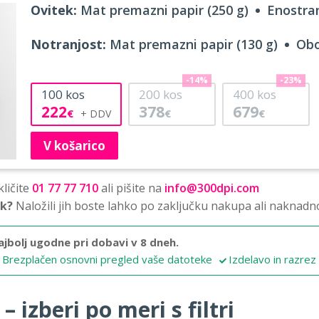
Ovitek:
Mat premazni papir (250 g)
Enostran
Notranjost:
Mat premazni papir (130 g)
Obo
-14%
-23%
100
kos
200
kos
400
kos
222
378
679
€
€
€
V košarico
ličite
01 77 77 710
ali pišite na
info@300dpi.com
sk?
Naložili jih boste lahko po zaključku nakupa ali naknadn
ajbolj ugodne pri dobavi v 8 dneh.
Brezplačen osnovni pregled vaše datoteke
Izdelavo in razrez
 izberi po meri s filtri