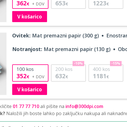
362
653
1223
€
€
€
V košarico
Ovitek:
Mat premazni papir (300 g)
Enostran
Notranjost:
Mat premazni papir (130 g)
Obo
-10%
-15%
100
kos
200
kos
400
kos
352
632
1181
€
€
€
V košarico
ličite
01 77 77 710
ali pišite na
info@300dpi.com
sk?
Naložili jih boste lahko po zaključku nakupa ali naknadn