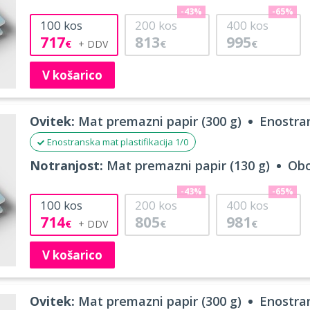
-43%
-65%
100
kos
200
kos
400
kos
717
813
995
€
€
€
V košarico
Ovitek:
Mat premazni papir (300 g)
Enostran
Enostranska mat plastifikacija 1/0
Notranjost:
Mat premazni papir (130 g)
Obo
-43%
-65%
100
kos
200
kos
400
kos
714
805
981
€
€
€
V košarico
Ovitek:
Mat premazni papir (300 g)
Enostran