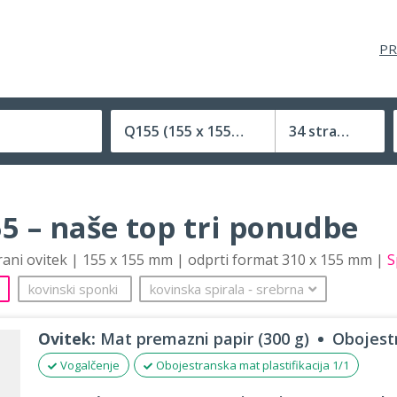
PR
Q155
(155 x 155 mm)
34 strani
Velikost (zaprte) tiskovine
5 – naše top tri ponudbe
trani ovitek | 155 x 155 mm | odprti format 310 x 155 mm |
S
kovinski sponki
kovinska spirala
‐
srebrna
Ovitek:
Mat premazni papir (300 g)
Obojestr
Vogalčenje
Obojestranska mat plastifikacija 1/1