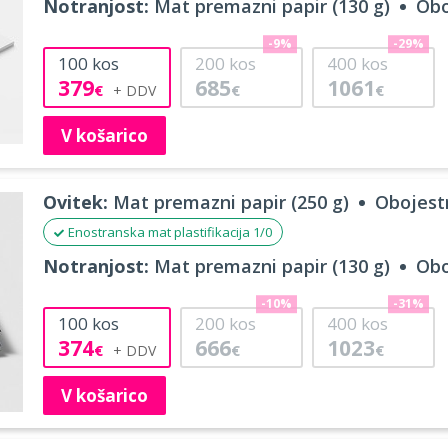
Notranjost:
Mat premazni papir (130 g)
Obo
-9%
-29%
100
kos
200
kos
400
kos
379
685
1061
€
€
€
V košarico
Ovitek:
Mat premazni papir (250 g)
Obojestr
Enostranska mat plastifikacija 1/0
Notranjost:
Mat premazni papir (130 g)
Obo
-10%
-31%
100
kos
200
kos
400
kos
374
666
1023
€
€
€
V košarico