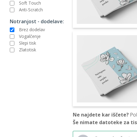
Soft Touch
Anti-Scratch
Notranjost - dodelave:
Brez dodelav
Vogalčenje
Slepi tisk
Zlatotisk
Ne najdete kar iščete?
Pok
Še nimate datoteke za ti