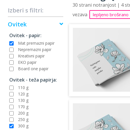
30 strani notranjost | 4 s
Izberi s filtri:
vezava
lepljeno broširano
Ovitek
Ovitek - papir:
Mat premazni papir
Nepremazni papir
Kreativni papir
EKO papir
Board one papir
Ovitek - teža papirja:
110 g
120 g
130 g
170 g
200 g
250 g
300 g