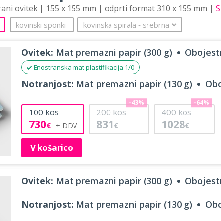
trani ovitek | 155 x 155 mm | odprti format 310 x 155 mm |
S
kovinski sponki
kovinska spirala
‐
srebrna
Ovitek:
Mat premazni papir (300 g)
Obojestr
Enostranska mat plastifikacija 1/0
Notranjost:
Mat premazni papir (130 g)
Obo
-43%
-64%
100
kos
200
kos
400
kos
730
831
1028
€
€
€
V košarico
Ovitek:
Mat premazni papir (300 g)
Obojestr
Notranjost:
Mat premazni papir (130 g)
Obo