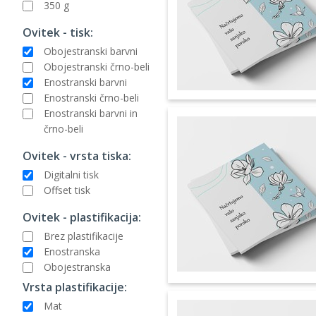
350 g
Ovitek - tisk:
Obojestranski barvni
Obojestranski črno-beli
Enostranski barvni
Enostranski črno-beli
Enostranski barvni in
črno-beli
Ovitek - vrsta tiska:
Digitalni tisk
Offset tisk
Ovitek - plastifikacija:
Brez plastifikacije
Enostranska
Obojestranska
Vrsta plastifikacije:
Mat