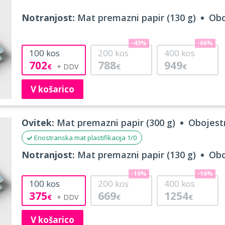
Notranjost:
Mat premazni papir (130 g)
Obo
-43%
-66%
100
kos
200
kos
400
kos
702
788
949
€
€
€
V košarico
Ovitek:
Mat premazni papir (300 g)
Obojestr
Enostranska mat plastifikacija 1/0
Notranjost:
Mat premazni papir (130 g)
Obo
-10%
-16%
100
kos
200
kos
400
kos
375
669
1254
€
€
€
V košarico