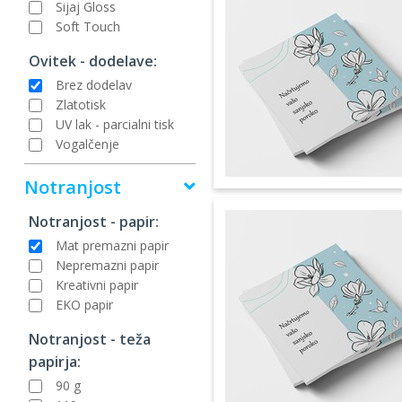
Sijaj Gloss
Soft Touch
Ovitek - dodelave:
Brez dodelav
Zlatotisk
UV lak - parcialni tisk
Vogalčenje
Notranjost
Notranjost - papir:
Mat premazni papir
Nepremazni papir
Kreativni papir
EKO papir
Notranjost - teža
papirja:
90 g