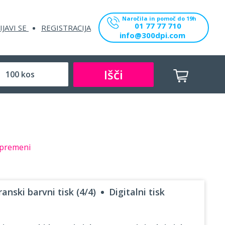
Naročila in pomoč do 19h
01 77 77 710
IJAVI SE
REGISTRACIJA
info@300dpi.com
Išči
premeni
anski barvni tisk (4/4)
Digitalni tisk