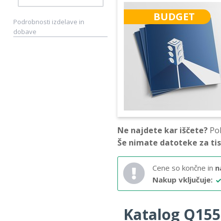
BUDGET
Podrobnosti izdelave in
dobave
Ne najdete kar iščete?
Pok
Še nimate datoteke za ti
Cene so končne in
n
Nakup vključuje:
Katalog Q155 –