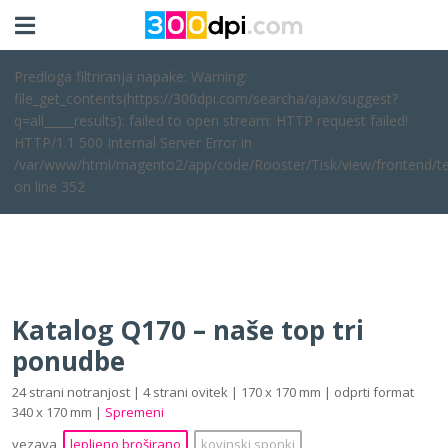
Predloga filtriranja napake: Warning:
file_get_contents(https://300dpi.com/searcha/ajax/suggest?
q=all_____results): failed to open stream: HTTP request failed!
HTTP/1.1 500 Internal Server Error in
/var/www/html/magento2/app/code/Rooster/Tisk/view/frontend/te
on line 352
Katalog Q170 – naše top tri
ponudbe
24 strani notranjost | 4 strani ovitek | 170 x 170 mm | odprti format
340 x 170 mm |
Spremeni
vezava
lepljeno broširano
kovinski sponki