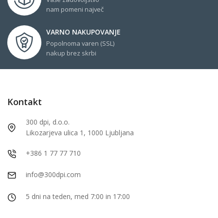
nam pomeni največ
VARNO NAKUPOVANJE
Popolnoma varen (SSL)
nakup brez skrbi
Kontakt
300 dpi, d.o.o.
Likozarjeva ulica 1, 1000 Ljubljana
+386 1 77 77 710
info@300dpi.com
5 dni na teden, med 7:00 in 17:00