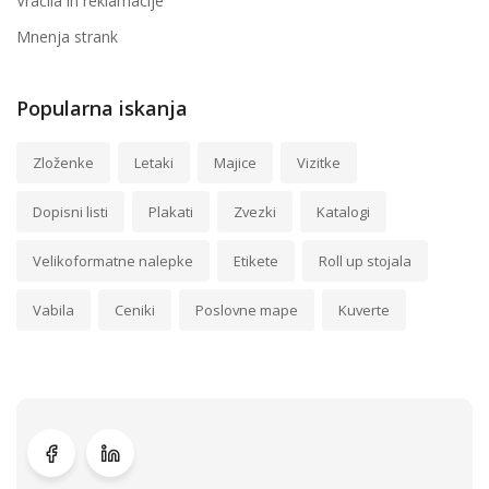
Vračila in reklamacije
Mnenja strank
Popularna iskanja
Zloženke
Letaki
Majice
Vizitke
Dopisni listi
Plakati
Zvezki
Katalogi
Velikoformatne nalepke
Etikete
Roll up stojala
Vabila
Ceniki
Poslovne mape
Kuverte