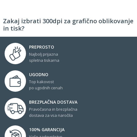
Zakaj izbrati 300dpi za grafično oblikovanje
in tisk?
PREPROSTO
Najbolj prijazna
spletna tiskarna
UGODNO
Top kakovost
po ugodnih cenah
BREZPLAČNA DOSTAVA
Pravočasna in brezplačna
dostava za vsa naročila
100% GARANCIJA
Vaše zadovoljstvo