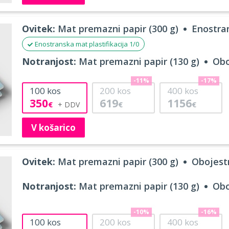
Ovitek:
Mat premazni papir (300 g)
Enostran
Enostranska mat plastifikacija 1/0
Notranjost:
Mat premazni papir (130 g)
Obo
-11%
-17%
100
kos
200
kos
400
kos
350
619
1156
€
€
€
V košarico
Ovitek:
Mat premazni papir (300 g)
Obojestr
Notranjost:
Mat premazni papir (130 g)
Obo
-10%
-16%
100
kos
200
kos
400
kos