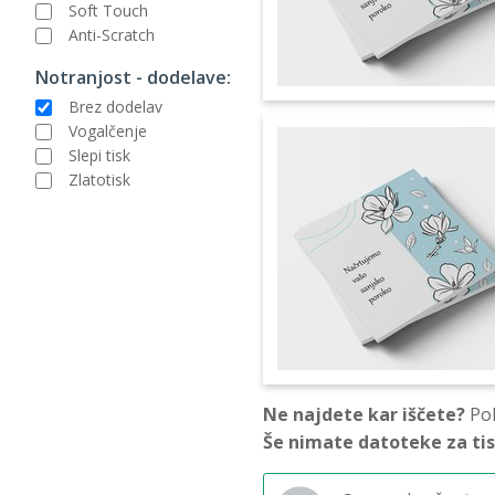
Soft Touch
Anti-Scratch
Notranjost - dodelave:
Brez dodelav
Vogalčenje
Slepi tisk
Zlatotisk
Ne najdete kar iščete?
Pok
Še nimate datoteke za ti