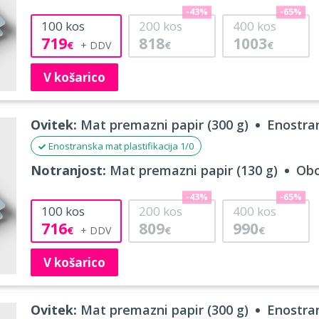
-43%
-65%
100
kos
200
kos
400
kos
719
818
1003
€
€
€
V košarico
Ovitek:
Mat premazni papir (300 g)
Enostran
Enostranska mat plastifikacija 1/0
Notranjost:
Mat premazni papir (130 g)
Obo
-43%
-65%
100
kos
200
kos
400
kos
716
809
990
€
€
€
V košarico
Ovitek:
Mat premazni papir (300 g)
Enostran