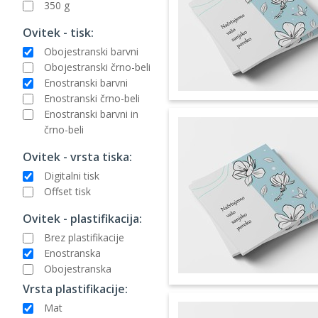
350 g
Ovitek - tisk:
Obojestranski barvni
Obojestranski črno-beli
Enostranski barvni
Enostranski črno-beli
Enostranski barvni in
črno-beli
Ovitek - vrsta tiska:
Digitalni tisk
Offset tisk
Ovitek - plastifikacija:
Brez plastifikacije
Enostranska
Obojestranska
Vrsta plastifikacije:
Mat