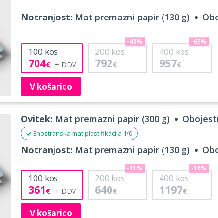
Notranjost:
Mat premazni papir (130 g)
Obo
-43%
-65%
100
kos
200
kos
400
kos
704
792
957
€
€
€
V košarico
Ovitek:
Mat premazni papir (300 g)
Obojestr
Enostranska mat plastifikacija 1/0
Notranjost:
Mat premazni papir (130 g)
Obo
-11%
-16%
100
kos
200
kos
400
kos
361
640
1197
€
€
€
V košarico