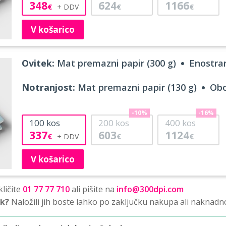
348
624
1166
€
€
€
V košarico
Ovitek:
Mat premazni papir (300 g)
Enostran
Notranjost:
Mat premazni papir (130 g)
Obo
-10%
-16%
100
kos
200
kos
400
kos
337
603
1124
€
€
€
V košarico
ličite
01 77 77 710
ali pišite na
info@300dpi.com
sk?
Naložili jih boste lahko po zaključku nakupa ali naknadn