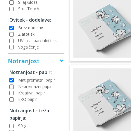
Sijaj Gloss
Soft Touch
Ovitek - dodelave:
Brez dodelav
Zlatotisk
UV lak - parcialni tisk
Vogalčenje
Notranjost
Notranjost - papir:
Mat premazni papir
Nepremazni papir
Kreativni papir
EKO papir
Notranjost - teža
papirja:
90 g