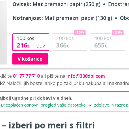
Ovitek:
Mat premazni papir (250 g)
Enostran
Notranjost:
Mat premazni papir (130 g)
Obo
-15%
-24%
100
kos
200
kos
400
kos
216
366
655
€
€
€
V košarico
ličite
01 77 77 710
ali pišite na
info@300dpi.com
sk?
Naložili jih boste lahko po zaključku nakupa ali naknadn
ajbolj ugodne pri dobavi v 8 dneh.
Brezplačen osnovni pregled vaše datoteke
Izdelavo in razrez
 izberi po meri s filtri