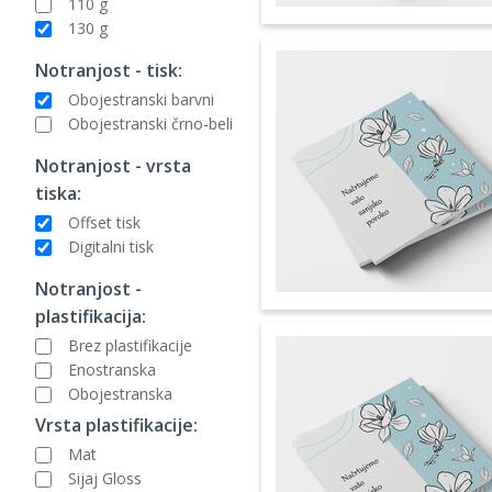
110 g
130 g
Notranjost - tisk:
Obojestranski barvni
Obojestranski črno-beli
Notranjost - vrsta
tiska:
Offset tisk
Digitalni tisk
Notranjost -
plastifikacija:
Brez plastifikacije
Enostranska
Obojestranska
Vrsta plastifikacije:
Mat
Sijaj Gloss