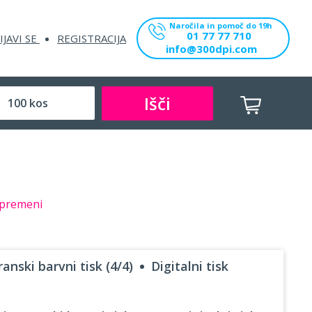
Naročila in pomoč do 19h
01 77 77 710
IJAVI SE
REGISTRACIJA
info@300dpi.com
Išči
premeni
anski barvni tisk (4/4)
Digitalni tisk