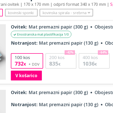
trani ovitek | 170 x 170 mm | odprti format 340 x 170 mm |
S
kovinski sponki
kovinska spirala
‐
srebrna
Ovitek:
Mat premazni papir (300 g)
Obojestr
Enostranska mat plastifikacija 1/0
Notranjost:
Mat premazni papir (130 g)
Obo
-42%
-64%
100
kos
200
kos
400
kos
732
835
1036
€
€
€
V košarico
Ovitek:
Mat premazni papir (300 g)
Obojestr
Notranjost:
Mat premazni papir (130 g)
Obo