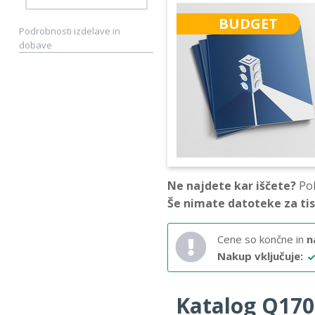
BUDGET
Podrobnosti izdelave in
dobave
Ne najdete kar iščete?
Pok
Še nimate datoteke za ti
Cene so končne in
n
Nakup vključuje:
Katalog Q170 –