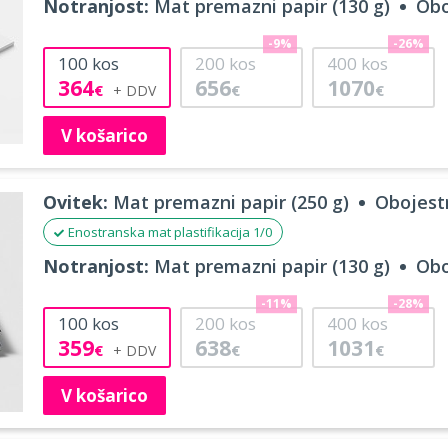
Notranjost:
Mat premazni papir (130 g)
Obo
-9%
-26%
100
kos
200
kos
400
kos
364
656
1070
€
€
€
V košarico
Ovitek:
Mat premazni papir (250 g)
Obojestr
Enostranska mat plastifikacija 1/0
Notranjost:
Mat premazni papir (130 g)
Obo
-11%
-28%
100
kos
200
kos
400
kos
359
638
1031
€
€
€
V košarico