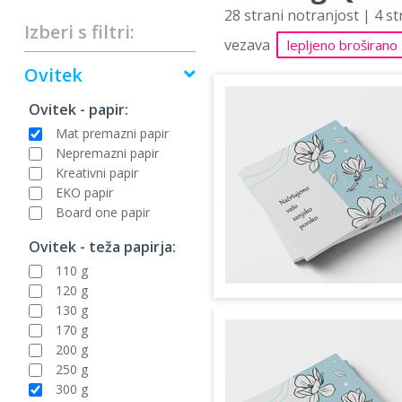
28 strani notranjost | 4 s
Izberi s filtri:
vezava
lepljeno broširano
Ovitek
Ovitek - papir:
Mat premazni papir
Nepremazni papir
Kreativni papir
EKO papir
Board one papir
Ovitek - teža papirja:
110 g
120 g
130 g
170 g
200 g
250 g
300 g