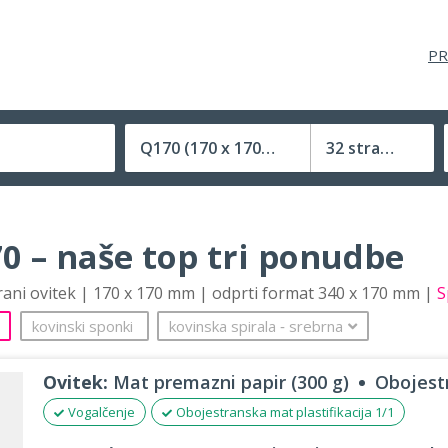
PR
Q170
(170 x 170 mm)
32 strani
Velikost (zaprte) tiskovine
0 – naše top tri ponudbe
trani ovitek | 170 x 170 mm | odprti format 340 x 170 mm |
S
kovinski sponki
kovinska spirala
‐
srebrna
Ovitek:
Mat premazni papir (300 g)
Obojestr
Vogalčenje
Obojestranska mat plastifikacija 1/1