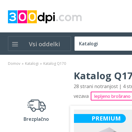
Vsi oddelki
Domov
Katalogi
Katalog Q170
Katalog Q17
28 strani notranjost | 4 s
vezava
lepljeno broširano
PREMIUM
Brezplačno