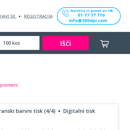
Naročila in pomoč do 19h
01 77 77 710
IJAVI SE
REGISTRACIJA
info@300dpi.com
Išči
premeni
anski barvni tisk (4/4)
Digitalni tisk