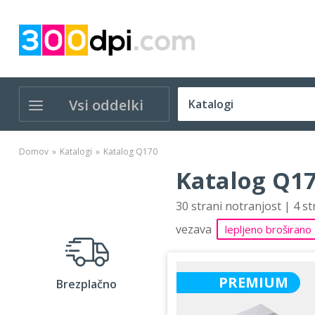
Vsi oddelki
Domov
Katalogi
Katalog Q170
Katalog Q17
30 strani notranjost | 4 s
vezava
lepljeno broširano
PREMIUM
Brezplačno