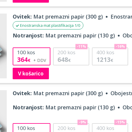
Ovitek:
Mat premazni papir (300 g)
Enostran
Enostranska mat plastifikacija 1/0
Notranjost:
Mat premazni papir (130 g)
Obo
-11%
-16%
100
kos
200
kos
400
kos
364
648
1213
€
€
€
V košarico
Ovitek:
Mat premazni papir (300 g)
Obojestr
Notranjost:
Mat premazni papir (130 g)
Obo
-9%
-15%
100
kos
200
kos
400
kos