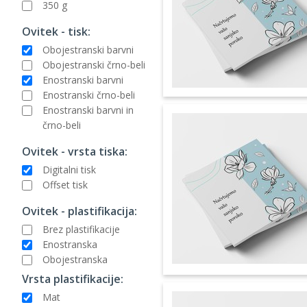
350 g
Ovitek - tisk:
Obojestranski barvni
Obojestranski črno-beli
Enostranski barvni
Enostranski črno-beli
Enostranski barvni in
črno-beli
Ovitek - vrsta tiska:
Digitalni tisk
Offset tisk
Ovitek - plastifikacija:
Brez plastifikacije
Enostranska
Obojestranska
Vrsta plastifikacije:
Mat