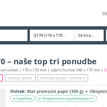
PR
Q170
(170 x 170 mm)
34 strani
Velikost (zaprte) tiskovine
0 – naše top tri ponudbe
trani ovitek | 170 x 170 mm | odprti format 340 x 170 mm |
S
kovinski sponki
kovinska spirala
‐
srebrna
Ovitek:
Mat premazni papir (300 g)
Obojestr
Vogalčenje
Obojestranska mat plastifikacija 1/1