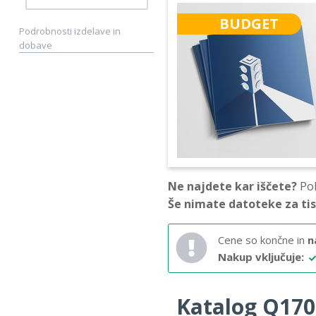
BUDGET
Podrobnosti izdelave in
dobave
Ne najdete kar iščete?
Pok
Še nimate datoteke za ti
Cene so končne in
n
Nakup vključuje:
Katalog Q170 –