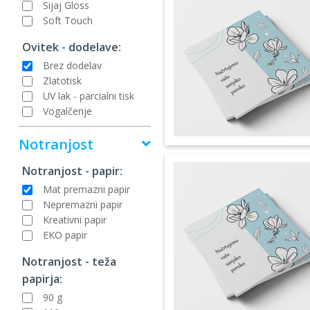
Sijaj Gloss
Soft Touch
Ovitek - dodelave:
Brez dodelav
Zlatotisk
UV lak - parcialni tisk
Vogalčenje
Notranjost
Notranjost - papir:
Mat premazni papir
Nepremazni papir
Kreativni papir
EKO papir
Notranjost - teža
papirja:
90 g