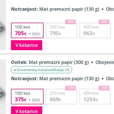
Notranjost:
Mat premazni papir (130 g)
Obo
-43%
-65%
100
kos
200
kos
400
kos
705
795
963
€
€
€
V košarico
Ovitek:
Mat premazni papir (300 g)
Obojestr
Enostranska mat plastifikacija 1/0
Notranjost:
Mat premazni papir (130 g)
Obo
-10%
-16%
100
kos
200
kos
400
kos
375
669
1254
€
€
€
V košarico