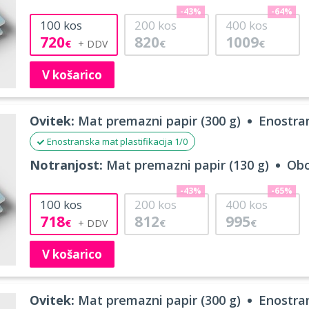
-43%
-64%
100
kos
200
kos
400
kos
720
820
1009
€
€
€
V košarico
Ovitek:
Mat premazni papir (300 g)
Enostran
Enostranska mat plastifikacija 1/0
Notranjost:
Mat premazni papir (130 g)
Obo
-43%
-65%
100
kos
200
kos
400
kos
718
812
995
€
€
€
V košarico
Ovitek:
Mat premazni papir (300 g)
Enostran