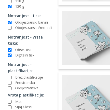
110 g
130 g
Notranjost - tisk:
Obojestranski barvni
Obojestranski črno-beli
Notranjost - vrsta
tiska:
Offset tisk
Digitalni tisk
Notranjost -
plastifikacija:
Brez plastifikacije
Enostranska
Obojestranska
Vrsta plastifikacije:
Mat
Sijaj Gloss