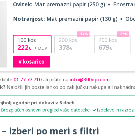
Ovitek:
Mat premazni papir (250 g)
Enostran
Notranjost:
Mat premazni papir (130 g)
Obo
-14%
-23%
100
kos
200
kos
400
kos
222
378
679
€
€
€
V košarico
ličite
01 77 77 710
ali pišite na
info@300dpi.com
sk?
Naložili jih boste lahko po zaključku nakupa ali naknadn
ajbolj ugodne pri dobavi v 8 dneh.
Brezplačen osnovni pregled vaše datoteke
Izdelavo in razrez
 izberi po meri s filtri