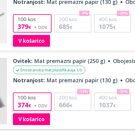
Notranjost:
Mat premazni papir (130 g)
Obo
-9%
-28%
100
kos
200
kos
400
kos
379
685
1075
€
€
€
V košarico
Ovitek:
Mat premazni papir (250 g)
Obojestr
Enostranska mat plastifikacija 1/0
Notranjost:
Mat premazni papir (130 g)
Obo
-10%
-30%
100
kos
200
kos
400
kos
374
666
1037
€
€
€
V košarico