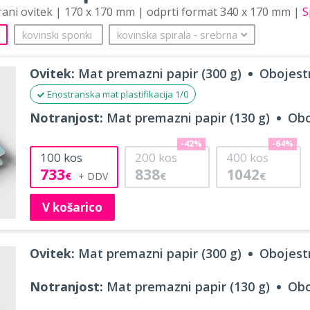
trani ovitek | 170 x 170 mm | odprti format 340 x 170 mm |
S
kovinski sponki
kovinska spirala
‐
srebrna
Ovitek:
Mat premazni papir (300 g)
Obojestr
Enostranska mat plastifikacija 1/0
Notranjost:
Mat premazni papir (130 g)
Obo
-42%
-64%
100
kos
200
kos
400
kos
733
838
1042
€
€
€
V košarico
Ovitek:
Mat premazni papir (300 g)
Obojestr
Notranjost:
Mat premazni papir (130 g)
Obo