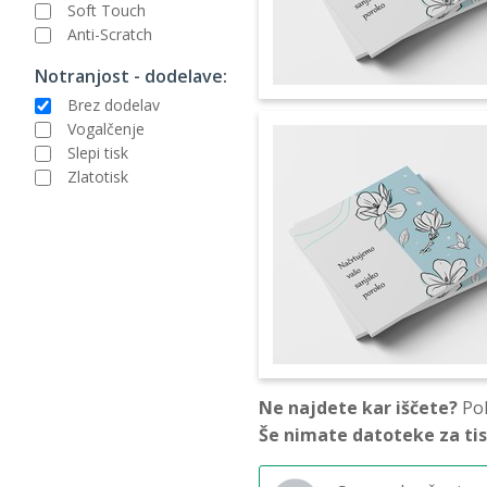
Soft Touch
Anti-Scratch
Notranjost - dodelave:
Brez dodelav
Vogalčenje
Slepi tisk
Zlatotisk
Ne najdete kar iščete?
Pok
Še nimate datoteke za ti