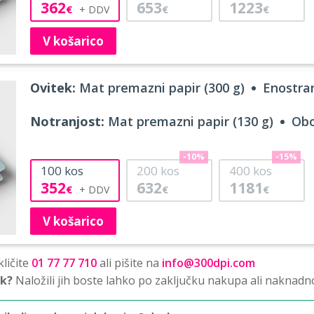
362
653
1223
€
€
€
V košarico
Ovitek:
Mat premazni papir (300 g)
Enostran
Notranjost:
Mat premazni papir (130 g)
Obo
-10%
-15%
100
kos
200
kos
400
kos
352
632
1181
€
€
€
V košarico
ličite
01 77 77 710
ali pišite na
info@300dpi.com
sk?
Naložili jih boste lahko po zaključku nakupa ali naknadn