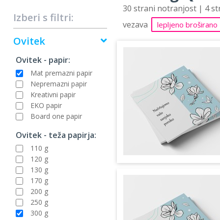
30 strani notranjost | 4 s
Izberi s filtri:
vezava
lepljeno broširano
Ovitek
Ovitek - papir:
Mat premazni papir
Nepremazni papir
Kreativni papir
EKO papir
Board one papir
Ovitek - teža papirja:
110 g
120 g
130 g
170 g
200 g
250 g
300 g