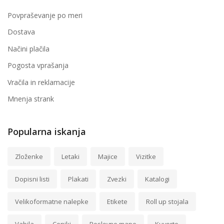
Povpraševanje po meri
Dostava
Načini plačila
Pogosta vprašanja
Vračila in reklamacije
Mnenja strank
Popularna iskanja
Zloženke
Letaki
Majice
Vizitke
Dopisni listi
Plakati
Zvezki
Katalogi
Velikoformatne nalepke
Etikete
Roll up stojala