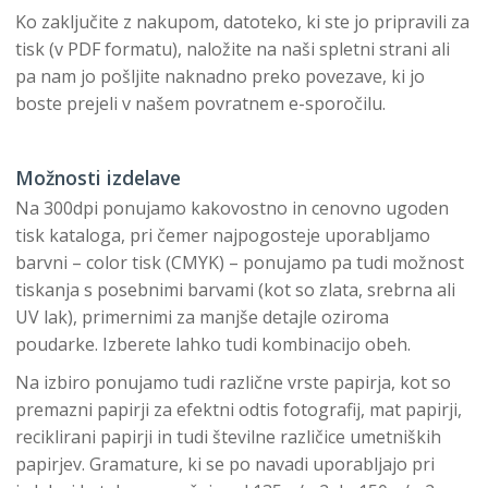
Ko zaključite z nakupom, datoteko, ki ste jo pripravili za
tisk (v PDF formatu), naložite na naši spletni strani ali
pa nam jo pošljite naknadno preko povezave, ki jo
boste prejeli v našem povratnem e-sporočilu.
Možnosti izdelave
Na 300dpi ponujamo kakovostno in cenovno ugoden
tisk kataloga, pri čemer najpogosteje uporabljamo
barvni – color tisk (CMYK) – ponujamo pa tudi možnost
tiskanja s posebnimi barvami (kot so zlata, srebrna ali
UV lak), primernimi za manjše detajle oziroma
poudarke. Izberete lahko tudi kombinacijo obeh.
Na izbiro ponujamo tudi različne vrste papirja, kot so
premazni papirji za efektni odtis fotografij, mat papirji,
reciklirani papirji in tudi številne različice umetniških
papirjev. Gramature, ki se po navadi uporabljajo pri