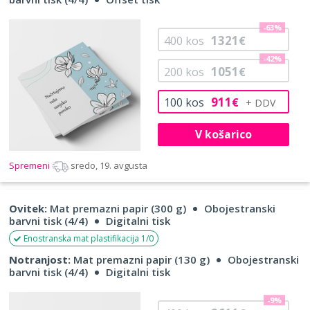
-63%
1321
400
kos
€
-42%
1051
200
kos
€
911
100
kos
€
V košarico
Spremeni
sredo, 19. avgusta
Ovitek:
Mat premazni papir (300 g)
Obojestranski
barvni tisk (4/4)
Digitalni tisk
Enostranska mat plastifikacija 1/0
Notranjost:
Mat premazni papir (130 g)
Obojestranski
barvni tisk (4/4)
Digitalni tisk
-9%