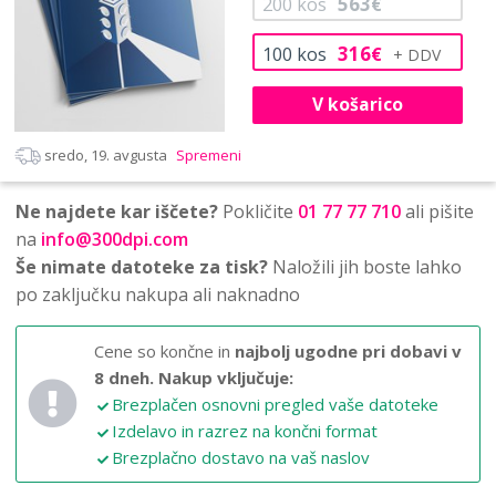
563
200
kos
€
316
100
kos
€
V košarico
sredo, 19. avgusta
Spremeni
Ne najdete kar iščete?
Pokličite
01 77 77 710
ali pišite
na
info@300dpi.com
Še nimate datoteke za tisk?
Naložili jih boste lahko
po zaključku nakupa ali naknadno
Cene so končne in
najbolj ugodne pri dobavi v
8 dneh.
Nakup vključuje:
Brezplačen osnovni pregled vaše datoteke
Izdelavo in razrez na končni format
Brezplačno dostavo na vaš naslov