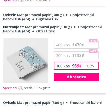
Ovitek:
Mat premazni papir (300 g)
Obojestranski
barvni tisk (4/4)
Digitalni tisk
Notranjost:
Mat premazni papir (130 g)
Obojestranski
barvni tisk (4/4)
Offset tisk
-61%
1470
400
kos
€
-40%
1133
200
kos
€
959
100
kos
€
V košarico
Spremeni
sredo, 19. avgusta
Ovitek:
Mat premazni papir (300 g)
Enostranski barvni