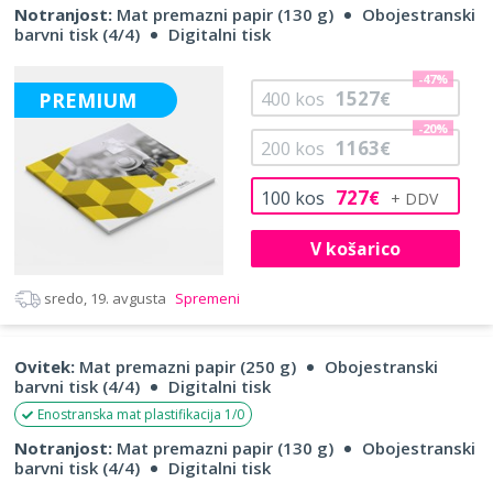
Notranjost:
Mat premazni papir (130 g)
Obojestranski
barvni tisk (4/4)
Digitalni tisk
-47%
1527
PREMIUM
400
kos
€
-20%
1163
200
kos
€
727
100
kos
€
V košarico
sredo, 19. avgusta
Spremeni
Ovitek:
Mat premazni papir (250 g)
Obojestranski
barvni tisk (4/4)
Digitalni tisk
Enostranska mat plastifikacija 1/0
Notranjost:
Mat premazni papir (130 g)
Obojestranski
barvni tisk (4/4)
Digitalni tisk