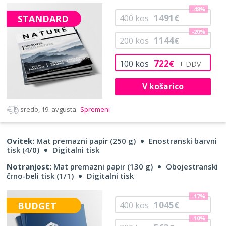
-48%
1491
STANDARD
400
kos
€
-20%
1144
200
kos
€
722
100
kos
€
V košarico
sredo, 19. avgusta
Spremeni
Ovitek:
Mat premazni papir (250 g)
Enostranski barvni
tisk (4/0)
Digitalni tisk
Notranjost:
Mat premazni papir (130 g)
Obojestranski
črno-beli tisk (1/1)
Digitalni tisk
-17%
1045
BUDGET
400
kos
€
-10%