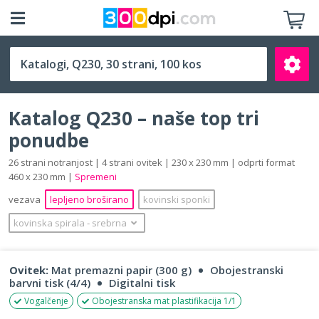
Q230 (230 x 230 mm)
Katalog Q230 – naše top tri
ponudbe
26 strani notranjost | 4 strani ovitek | 230 x 230 mm | odprti format
460 x 230 mm |
Spremeni
Išči
vezava
lepljeno broširano
kovinski sponki
kovinska spirala
‐
srebrna
Ovitek:
Mat premazni papir (300 g)
Obojestranski
barvni tisk (4/4)
Digitalni tisk
Vogalčenje
Obojestranska mat plastifikacija 1/1