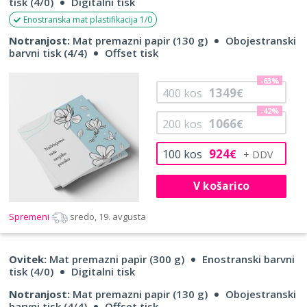
tisk (4/0)
Digitalni tisk
Enostranska mat plastifikacija 1/0
Notranjost:
Mat premazni papir (130 g)
Obojestranski
barvni tisk (4/4)
Offset tisk
-63%
1349
400
kos
€
-42%
1066
200
kos
€
924
100
kos
€
V košarico
Spremeni
sredo, 19. avgusta
Ovitek:
Mat premazni papir (300 g)
Enostranski barvni
tisk (4/0)
Digitalni tisk
Notranjost:
Mat premazni papir (130 g)
Obojestranski
barvni tisk (4/4)
Offset tisk