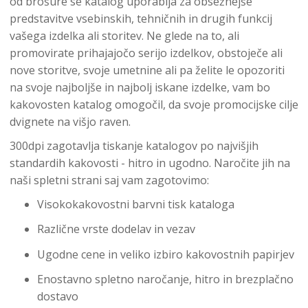
od brošure se katalog uporablja za obsežnejše
predstavitve vsebinskih, tehničnih in drugih funkcij
vašega izdelka ali storitev. Ne glede na to, ali
promovirate prihajajočo serijo izdelkov, obstoječe ali
nove storitve, svoje umetnine ali pa želite le opozoriti
na svoje najboljše in najbolj iskane izdelke, vam bo
kakovosten katalog omogočil, da svoje promocijske cilje
dvignete na višjo raven.
300dpi zagotavlja tiskanje katalogov po najvišjih
standardih kakovosti - hitro in ugodno. Naročite jih na
naši spletni strani saj vam zagotovimo:
Visokokakovostni barvni tisk kataloga
Različne vrste dodelav in vezav
Ugodne cene in veliko izbiro kakovostnih papirjev
Enostavno spletno naročanje, hitro in brezplačno
dostavo