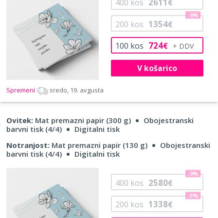
2611
400
kos
€
-6%
1354
200
kos
€
724
100
kos
€
V košarico
Spremeni
sredo, 19. avgusta
Ovitek:
Mat premazni papir (300 g)
Obojestranski
barvni tisk (4/4)
Digitalni tisk
Notranjost:
Mat premazni papir (130 g)
Obojestranski
barvni tisk (4/4)
Digitalni tisk
-9%
2580
400
kos
€
-5%
1338
200
kos
€