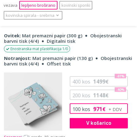
vezava
lepljeno broširano
kovinski sponki
kovinska spirala
‐
srebrna
Ovitek:
Mat premazni papir (300 g)
Obojestranski
barvni tisk (4/4)
Digitalni tisk
Enostranska mat plastifikacija 1/0
Notranjost:
Mat premazni papir (130 g)
Obojestranski
barvni tisk (4/4)
Offset tisk
-61%
1499
400
kos
€
-40%
1148
200
kos
€
971
100
kos
€
V košarico
Spremeni
sredo, 19. avgusta