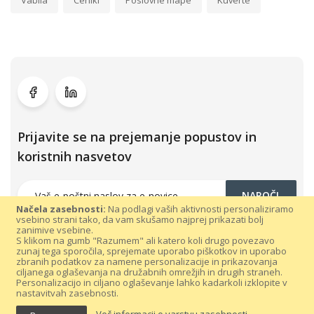
Vabila
Ceniki
Poslovne mape
Kuverte
Prijavite se na prejemanje popustov in
koristnih nasvetov
NAROČI
Načela zasebnosti:
Na podlagi vaših aktivnosti personaliziramo
vsebino strani tako, da vam skušamo najprej prikazati bolj
zanimive vsebine.
S klikom na gumb "Razumem" ali katero koli drugo povezavo
zunaj tega sporočila, sprejemate uporabo piškotkov in uporabo
zbranih podatkov za namene personalizacije in prikazovanja
ciljanega oglaševanja na družabnih omrežjih in drugih straneh.
Personalizacijo in ciljano oglaševanje lahko kadarkoli izklopite v
nastavitvah zasebnosti.
Vse pravice pridržane 300dpi.com © 2021 |
Splošni pogoji poslovanja