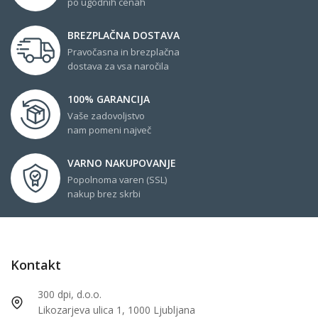
po ugodnih cenah
BREZPLAČNA DOSTAVA
Pravočasna in brezplačna
dostava za vsa naročila
100% GARANCIJA
Vaše zadovoljstvo
nam pomeni največ
VARNO NAKUPOVANJE
Popolnoma varen (SSL)
nakup brez skrbi
Kontakt
300 dpi, d.o.o.
Likozarjeva ulica 1, 1000 Ljubljana