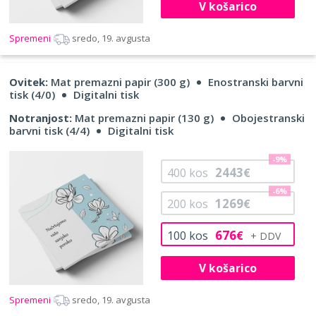
V košarico
Spremeni
sredo, 19. avgusta
Ovitek:
Mat premazni papir (300 g)
Enostranski barvni
tisk (4/0)
Digitalni tisk
Notranjost:
Mat premazni papir (130 g)
Obojestranski
barvni tisk (4/4)
Digitalni tisk
-9%
2443
400
kos
€
-6%
1269
200
kos
€
676
100
kos
€
V košarico
Spremeni
sredo, 19. avgusta