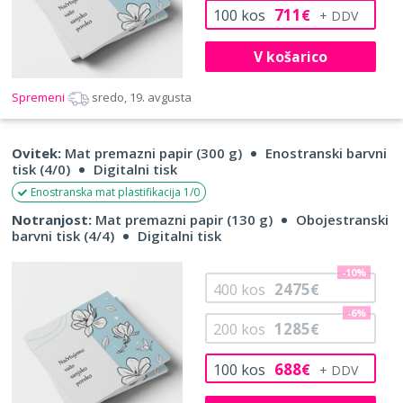
711
100
kos
€
V košarico
Spremeni
sredo, 19. avgusta
Ovitek:
Mat premazni papir (300 g)
Enostranski barvni
tisk (4/0)
Digitalni tisk
Enostranska mat plastifikacija 1/0
Notranjost:
Mat premazni papir (130 g)
Obojestranski
barvni tisk (4/4)
Digitalni tisk
-10%
2475
400
kos
€
-6%
1285
200
kos
€
688
100
kos
€