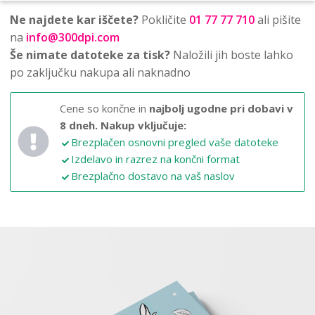
Ne najdete kar iščete?
Pokličite
01 77 77 710
ali pišite
na
info@300dpi.com
Še nimate datoteke za tisk?
Naložili jih boste lahko
po zaključku nakupa ali naknadno
Cene so končne in
najbolj ugodne pri dobavi v
8 dneh.
Nakup vključuje:
Brezplačen osnovni pregled vaše datoteke
Izdelavo in razrez na končni format
Brezplačno dostavo na vaš naslov