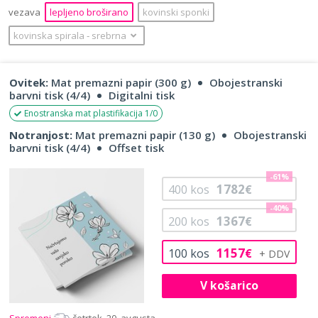
vezava
lepljeno broširano
kovinski sponki
kovinska spirala
‐
srebrna
Ovitek:
Mat premazni papir (300 g)
Obojestranski
barvni tisk (4/4)
Digitalni tisk
Enostranska mat plastifikacija 1/0
Notranjost:
Mat premazni papir (130 g)
Obojestranski
barvni tisk (4/4)
Offset tisk
-61%
1782
400
kos
€
-40%
1367
200
kos
€
1157
100
kos
€
V košarico
Spremeni
četrtek, 20. avgusta