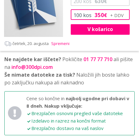
630
200
kos
€
350
100
kos
€
V košarico
četrtek, 20. avgusta
Spremeni
Ne najdete kar iščete?
Pokličite
01 77 77 710
ali pišite
na
info@300dpi.com
Še nimate datoteke za tisk?
Naložili jih boste lahko
po zaključku nakupa ali naknadno
Cene so končne in
najbolj ugodne pri dobavi v
8 dneh.
Nakup vključuje:
Brezplačen osnovni pregled vaše datoteke
Izdelavo in razrez na končni format
Brezplačno dostavo na vaš naslov