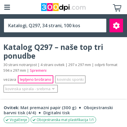
Q297 (297 x 297 mm)
Katalog Q297 – naše top tri
ponudbe
30 strani notranjost | 4 strani ovitek | 297 x 297 mm | odprti format
594 x 297 mm |
Spremeni
Išči
vezava
lepljeno broširano
kovinski sponki
kovinska spirala
‐
srebrna
Ovitek:
Mat premazni papir (300 g)
Obojestranski
barvni tisk (4/4)
Digitalni tisk
Vogalčenje
Obojestranska mat plastifikacija 1/1