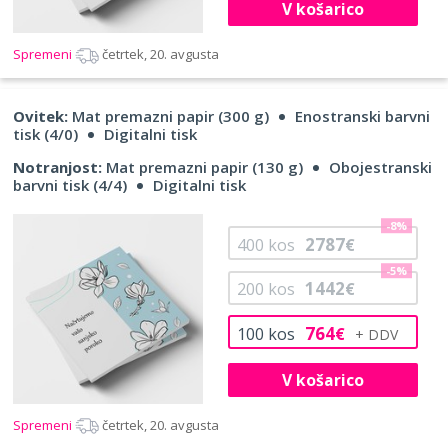
V košarico
Spremeni
četrtek, 20. avgusta
Ovitek:
Mat premazni papir (300 g)
Enostranski barvni
tisk (4/0)
Digitalni tisk
Notranjost:
Mat premazni papir (130 g)
Obojestranski
barvni tisk (4/4)
Digitalni tisk
-8%
2787
400
kos
€
-5%
1442
200
kos
€
764
100
kos
€
V košarico
Spremeni
četrtek, 20. avgusta