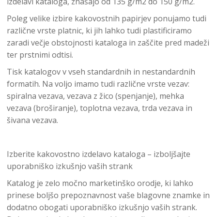
izdelavi kataloga, znašajo od 135 g/m2 do 150 g/m2.
Poleg velike izbire kakovostnih papirjev ponujamo tudi
različne vrste platnic, ki jih lahko tudi plastificiramo
zaradi večje obstojnosti kataloga in zaščite pred madeži
ter prstnimi odtisi.
Tisk katalogov v vseh standardnih in nestandardnih
formatih. Na voljo imamo tudi različne vrste vezav:
spiralna vezava, vezava z žico (spenjanje), mehka
vezava (broširanje), toplotna vezava, trda vezava in
šivana vezava.
Izberite kakovostno izdelavo kataloga – izboljšajte
uporabniško izkušnjo vaših strank
Katalog je zelo močno marketinško orodje, ki lahko
prinese boljšo prepoznavnost vaše blagovne znamke in
dodatno obogati uporabniško izkušnjo vaših strank.