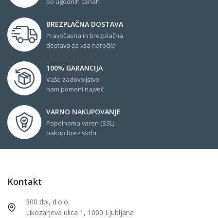
po ugodnih cenah
BREZPLAČNA DOSTAVA
Pravočasna in brezplačna
dostava za vsa naročila
100% GARANCIJA
Vaše zadovoljstvo
nam pomeni največ
VARNO NAKUPOVANJE
Popolnoma varen (SSL)
nakup brez skrbi
Kontakt
300 dpi, d.o.o.
Likozarjeva ulica 1, 1000 Ljubljana