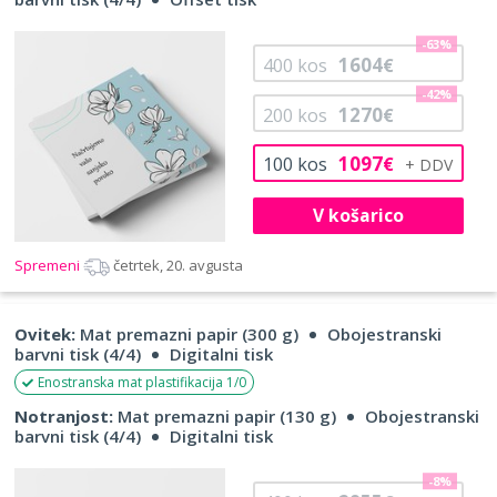
-63%
1604
400
kos
€
-42%
1270
200
kos
€
1097
100
kos
€
V košarico
Spremeni
četrtek, 20. avgusta
Ovitek:
Mat premazni papir (300 g)
Obojestranski
barvni tisk (4/4)
Digitalni tisk
Enostranska mat plastifikacija 1/0
Notranjost:
Mat premazni papir (130 g)
Obojestranski
barvni tisk (4/4)
Digitalni tisk
-8%