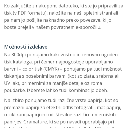
Ko zaključite z nakupom, datoteko, ki ste jo pripravili za
tisk (v PDF formatu), naložite na naši spletni strani ali
pa nam jo pošljite naknadno preko povezave, ki jo
boste prejeli v našem povratnem e-sporočilu.
Možnosti izdelave
Na 300dpi ponujamo kakovostno in cenovno ugoden
tisk kataloga, pri čemer najpogosteje uporabljamo
barvni – color tisk (CMYK) – ponujamo pa tudi možnost
tiskanja s posebnimi barvami (kot so zlata, srebrna ali
UV lak), primernimi za manjše detajle oziroma
poudarke. Izberete lahko tudi kombinacijo obeh.
Na izbiro ponujamo tudi različne vrste papirja, kot so
premazni papirji za efektni odtis fotografij, mat papirji,
reciklirani papirji in tudi številne različice umetniških
papirjev. Gramature, ki se po navadi uporabljajo pri