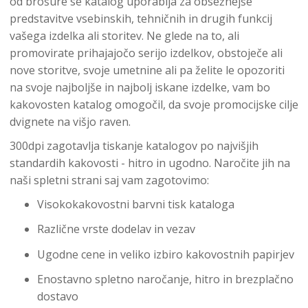
od brošure se katalog uporablja za obsežnejše
predstavitve vsebinskih, tehničnih in drugih funkcij
vašega izdelka ali storitev. Ne glede na to, ali
promovirate prihajajočo serijo izdelkov, obstoječe ali
nove storitve, svoje umetnine ali pa želite le opozoriti
na svoje najboljše in najbolj iskane izdelke, vam bo
kakovosten katalog omogočil, da svoje promocijske cilje
dvignete na višjo raven.
300dpi zagotavlja tiskanje katalogov po najvišjih
standardih kakovosti - hitro in ugodno. Naročite jih na
naši spletni strani saj vam zagotovimo:
Visokokakovostni barvni tisk kataloga
Različne vrste dodelav in vezav
Ugodne cene in veliko izbiro kakovostnih papirjev
Enostavno spletno naročanje, hitro in brezplačno
dostavo