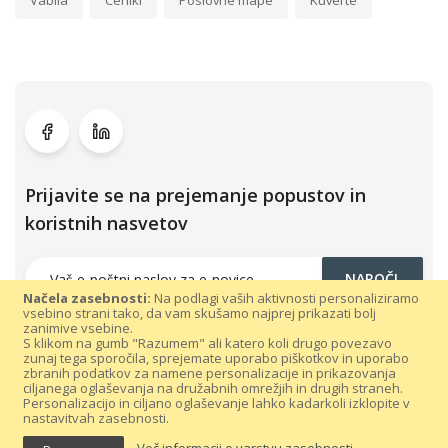
Vabila
Ceniki
Poslovne mape
Kuverte
Prijavite se na prejemanje popustov in
koristnih nasvetov
NAROČI
Načela zasebnosti:
Na podlagi vaših aktivnosti personaliziramo
vsebino strani tako, da vam skušamo najprej prikazati bolj
zanimive vsebine.
S klikom na gumb "Razumem" ali katero koli drugo povezavo
zunaj tega sporočila, sprejemate uporabo piškotkov in uporabo
zbranih podatkov za namene personalizacije in prikazovanja
ciljanega oglaševanja na družabnih omrežjih in drugih straneh.
Personalizacijo in ciljano oglaševanje lahko kadarkoli izklopite v
nastavitvah zasebnosti.
Vse pravice pridržane 300dpi.com © 2021 |
Splošni pogoji poslovanja