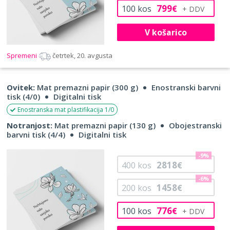
799
100
kos
€
V košarico
Spremeni
četrtek, 20. avgusta
Ovitek:
Mat premazni papir (300 g)
Enostranski barvni
tisk (4/0)
Digitalni tisk
Enostranska mat plastifikacija 1/0
Notranjost:
Mat premazni papir (130 g)
Obojestranski
barvni tisk (4/4)
Digitalni tisk
-9%
2818
400
kos
€
-6%
1458
200
kos
€
776
100
kos
€