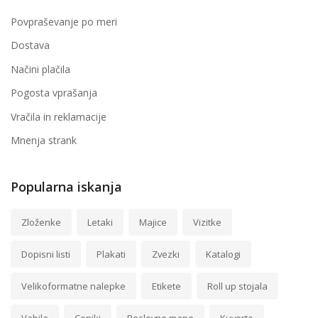
Povpraševanje po meri
Dostava
Načini plačila
Pogosta vprašanja
Vračila in reklamacije
Mnenja strank
Popularna iskanja
Zloženke
Letaki
Majice
Vizitke
Dopisni listi
Plakati
Zvezki
Katalogi
Velikoformatne nalepke
Etikete
Roll up stojala