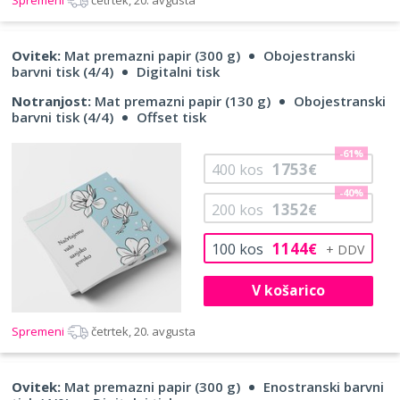
Ovitek:
Mat premazni papir (300 g)
Obojestranski
barvni tisk (4/4)
Digitalni tisk
Notranjost:
Mat premazni papir (130 g)
Obojestranski
barvni tisk (4/4)
Offset tisk
-61%
1753
400
kos
€
-40%
1352
200
kos
€
1144
100
kos
€
V košarico
Spremeni
četrtek, 20. avgusta
Ovitek:
Mat premazni papir (300 g)
Enostranski barvni