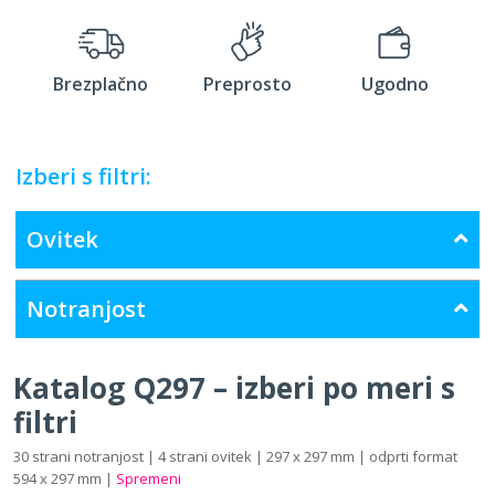
Brezplačno
Preprosto
Ugodno
Izberi s filtri:
Ovitek
Notranjost
Katalog Q297 – izberi po meri s
filtri
30 strani notranjost | 4 strani ovitek | 297 x 297 mm | odprti format
594 x 297 mm |
Spremeni