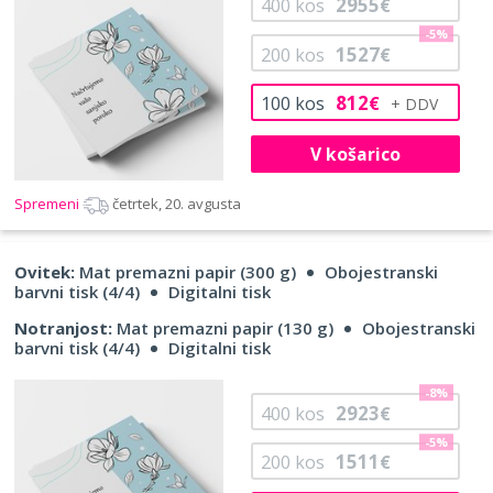
2955
400
kos
€
-5%
1527
200
kos
€
812
100
kos
€
V košarico
Spremeni
četrtek, 20. avgusta
Ovitek:
Mat premazni papir (300 g)
Obojestranski
barvni tisk (4/4)
Digitalni tisk
Notranjost:
Mat premazni papir (130 g)
Obojestranski
barvni tisk (4/4)
Digitalni tisk
-8%
2923
400
kos
€
-5%
1511
200
kos
€