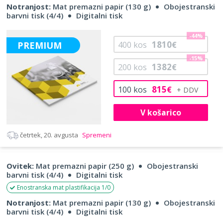
Notranjost:
Mat premazni papir (130 g)
Obojestranski
barvni tisk (4/4)
Digitalni tisk
-44%
1810
PREMIUM
400
kos
€
-15%
1382
200
kos
€
815
100
kos
€
V košarico
četrtek, 20. avgusta
Spremeni
Ovitek:
Mat premazni papir (250 g)
Obojestranski
barvni tisk (4/4)
Digitalni tisk
Enostranska mat plastifikacija 1/0
Notranjost:
Mat premazni papir (130 g)
Obojestranski
barvni tisk (4/4)
Digitalni tisk