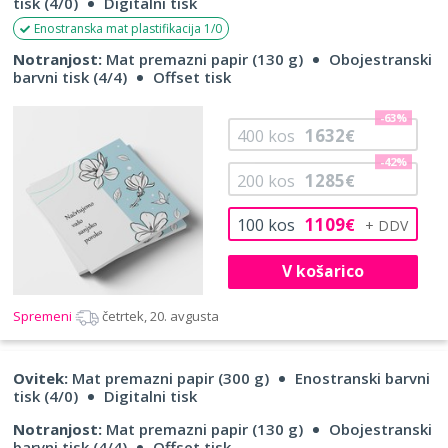
tisk (4/0)
Digitalni tisk
Enostranska mat plastifikacija 1/0
Notranjost:
Mat premazni papir (130 g)
Obojestranski
barvni tisk (4/4)
Offset tisk
-63%
1632
400
kos
€
-42%
1285
200
kos
€
1109
100
kos
€
V košarico
Spremeni
četrtek, 20. avgusta
Ovitek:
Mat premazni papir (300 g)
Enostranski barvni
tisk (4/0)
Digitalni tisk
Notranjost:
Mat premazni papir (130 g)
Obojestranski
barvni tisk (4/4)
Offset tisk