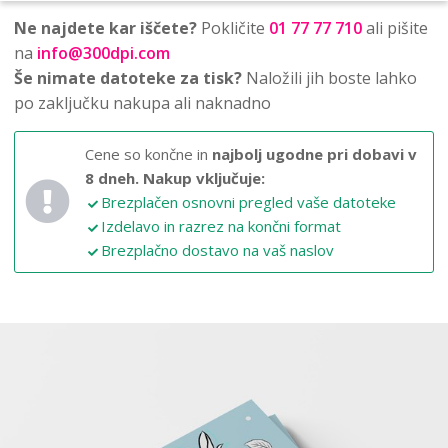
Ne najdete kar iščete?
Pokličite
01 77 77 710
ali pišite
na
info@300dpi.com
Še nimate datoteke za tisk?
Naložili jih boste lahko
po zaključku nakupa ali naknadno
Cene so končne in
najbolj ugodne pri dobavi v
8 dneh.
Nakup vključuje:
Brezplačen osnovni pregled vaše datoteke
Izdelavo in razrez na končni format
Brezplačno dostavo na vaš naslov