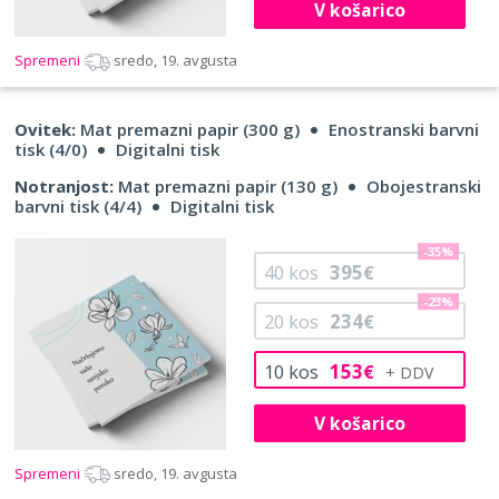
V košarico
Spremeni
sredo, 19. avgusta
Ovitek:
Mat premazni papir (300 g)
Enostranski barvni
tisk (4/0)
Digitalni tisk
Notranjost:
Mat premazni papir (130 g)
Obojestranski
barvni tisk (4/4)
Digitalni tisk
-35%
395
40
kos
€
-23%
234
20
kos
€
153
10
kos
€
V košarico
Spremeni
sredo, 19. avgusta