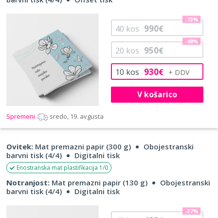
-73%
990
40
kos
€
-48%
950
20
kos
€
930
10
kos
€
V košarico
Spremeni
sredo, 19. avgusta
Ovitek:
Mat premazni papir (300 g)
Obojestranski
barvni tisk (4/4)
Digitalni tisk
Enostranska mat plastifikacija 1/0
Notranjost:
Mat premazni papir (130 g)
Obojestranski
barvni tisk (4/4)
Digitalni tisk
-37%