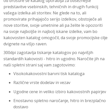
od brošure se katalog uporablja za obsežnejše
predstavitve vsebinskih, tehničnih in drugih funkcij
vašega izdelka ali storitev. Ne glede na to, ali
promovirate prihajajočo serijo izdelkov, obstoječe ali
nove storitve, svoje umetnine ali pa želite le opozoriti
na svoje najboljše in najbolj iskane izdelke, vam bo
kakovosten katalog omogočil, da svoje promocijske cilje
dvignete na višjo raven.
300dpi zagotavlja tiskanje katalogov po najvišjih
standardih kakovosti - hitro in ugodno. Naročite jih na
naši spletni strani saj vam zagotovimo:
Visokokakovostni barvni tisk kataloga
Različne vrste dodelav in vezav
Ugodne cene in veliko izbiro kakovostnih papirjev
Enostavno spletno naročanje, hitro in brezplačno
dostavo