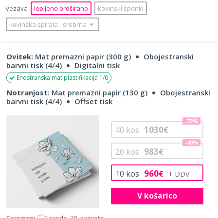
vezava
lepljeno broširano
kovinski sponki
kovinska spirala
‐
srebrna
Ovitek:
Mat premazni papir (300 g)
Obojestranski
barvni tisk (4/4)
Digitalni tisk
Enostranska mat plastifikacija 1/0
Notranjost:
Mat premazni papir (130 g)
Obojestranski
barvni tisk (4/4)
Offset tisk
-73%
1030
40
kos
€
-48%
983
20
kos
€
960
10
kos
€
V košarico
Spremeni
sredo, 19. avgusta