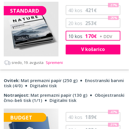
-37%
421
STANDARD
40
kos
€
-25%
253
20
kos
€
170
10
kos
€
V košarico
sredo, 19. avgusta
Spremeni
Ovitek:
Mat premazni papir (250 g)
Enostranski barvni
tisk (4/0)
Digitalni tisk
Notranjost:
Mat premazni papir (130 g)
Obojestranski
črno-beli tisk (1/1)
Digitalni tisk
-47%
189
BUDGET
40
kos
€
-31%