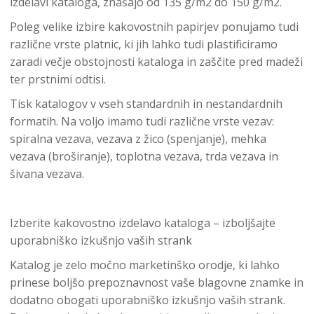
izdelavi kataloga, znašajo od 135 g/m2 do 150 g/m2.
Poleg velike izbire kakovostnih papirjev ponujamo tudi
različne vrste platnic, ki jih lahko tudi plastificiramo
zaradi večje obstojnosti kataloga in zaščite pred madeži
ter prstnimi odtisi.
Tisk katalogov v vseh standardnih in nestandardnih
formatih. Na voljo imamo tudi različne vrste vezav:
spiralna vezava, vezava z žico (spenjanje), mehka
vezava (broširanje), toplotna vezava, trda vezava in
šivana vezava.
Izberite kakovostno izdelavo kataloga – izboljšajte
uporabniško izkušnjo vaših strank
Katalog je zelo močno marketinško orodje, ki lahko
prinese boljšo prepoznavnost vaše blagovne znamke in
dodatno obogati uporabniško izkušnjo vaših strank.