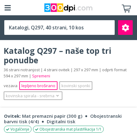
Q297 (297 x 297 mm)
Katalog Q297 – naše top tri
ponudbe
36 strani notranjost | 4 strani ovitek | 297 x 297 mm | odprti format
594 x 297 mm |
Spremeni
Išči
vezava
lepljeno broširano
kovinski sponki
kovinska spirala
‐
srebrna
Ovitek:
Mat premazni papir (300 g)
Obojestranski
barvni tisk (4/4)
Digitalni tisk
Vogalčenje
Obojestranska mat plastifikacija 1/1