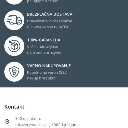
po ugodnih cenah
BREZPLAČNA DOSTAVA
Pravočasna in brezplačna
dostava za vsa naročila
100% GARANCIJA
Vaše zadovoljstvo
nam pomeni največ
VARNO NAKUPOVANJE
Popolnoma varen (SSL)
nakup brez skrbi
Kontakt
300 dpi, d.o.o.
Likozarjeva ulica 1, 1000 Ljubljana