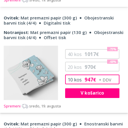
Ovitek:
Mat premazni papir (300 g)
Obojestranski
barvni tisk (4/4)
Digitalni tisk
Notranjost:
Mat premazni papir (130 g)
Obojestranski
barvni tisk (4/4)
Offset tisk
-73%
1017
40
kos
€
-48%
970
20
kos
€
947
10
kos
€
V košarico
Spremeni
sredo, 19. avgusta
Ovitek:
Mat premazni papir (300 g)
Enostranski barvni