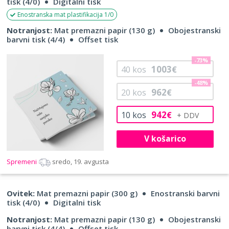
tisk (4/0)
Digitalni tisk
Enostranska mat plastifikacija 1/0
Notranjost:
Mat premazni papir (130 g)
Obojestranski
barvni tisk (4/4)
Offset tisk
-73%
1003
40
kos
€
-48%
962
20
kos
€
942
10
kos
€
V košarico
Spremeni
sredo, 19. avgusta
Ovitek:
Mat premazni papir (300 g)
Enostranski barvni
tisk (4/0)
Digitalni tisk
Notranjost:
Mat premazni papir (130 g)
Obojestranski
barvni tisk (4/4)
Offset tisk