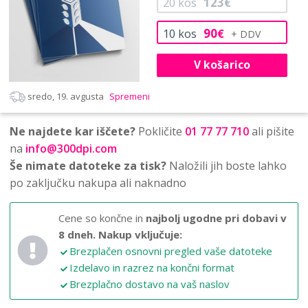
123
20
kos
€
90
10
kos
€
V košarico
sredo, 19. avgusta
Spremeni
Ne najdete kar iščete?
Pokličite
01 77 77 710
ali pišite
na
info@300dpi.com
Še nimate datoteke za tisk?
Naložili jih boste lahko
po zaključku nakupa ali naknadno
Cene so končne in
najbolj ugodne pri dobavi v
8 dneh.
Nakup vključuje:
Brezplačen osnovni pregled vaše datoteke
Izdelavo in razrez na končni format
Brezplačno dostavo na vaš naslov