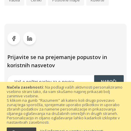
Vabila
Ceniki
Poslovne mape
Kuverte
Prijavite se na prejemanje popustov in
koristnih nasvetov
NAROČI
Načela zasebnosti:
Na podlagi vaših aktivnosti personaliziramo
vsebino strani tako, da vam skušamo najprej prikazati bolj
zanimive vsebine.
S klikom na gumb "Razumem" ali katero koli drugo povezavo
zunaj tega sporočila, sprejemate uporabo piškotkov in uporabo
zbranih podatkov za namene personalizacije in prikazovanja
ciljanega oglaševanja na družabnih omrežjih in drugih straneh.
Personalizacijo in ciljano oglaševanje lahko kadarkoli izklopite v
nastavitvah zasebnosti.
Vse pravice pridržane 300dpi.com © 2021 |
Splošni pogoji poslovanja