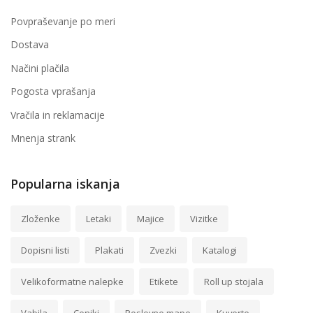
Povpraševanje po meri
Dostava
Načini plačila
Pogosta vprašanja
Vračila in reklamacije
Mnenja strank
Popularna iskanja
Zloženke
Letaki
Majice
Vizitke
Dopisni listi
Plakati
Zvezki
Katalogi
Velikoformatne nalepke
Etikete
Roll up stojala