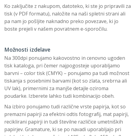
Ko zaključite z nakupom, datoteko, ki ste jo pripravili za
tisk (v PDF formatu), naložite na naši spletni strani ali
pa nam jo pošljite naknadno preko povezave, ki jo
boste prejeli v našem povratnem e-sporočilu.
Možnosti izdelave
Na 300dpi ponujamo kakovostno in cenovno ugoden
tisk kataloga, pri čemer najpogosteje uporabljamo
barvni – color tisk (CMYK) – ponujamo pa tudi možnost
tiskanja s posebnimi barvami (kot so zlata, srebrna ali
UV lak), primernimi za manjše detajle oziroma
poudarke. Izberete lahko tudi kombinacijo obeh.
Na izbiro ponujamo tudi različne vrste papirja, kot so
premazni papirji za efektni odtis fotografij, mat papirji,
reciklirani papirji in tudi številne različice umetniških
papirjev. Gramature, ki se po navadi uporabljajo pri