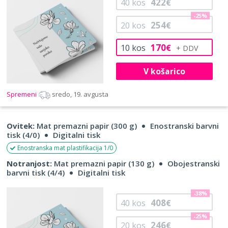
422
40
kos
€
-25%
254
20
kos
€
170
10
kos
€
V košarico
Spremeni
sredo, 19. avgusta
Ovitek:
Mat premazni papir (300 g)
Enostranski barvni
tisk (4/0)
Digitalni tisk
Enostranska mat plastifikacija 1/0
Notranjost:
Mat premazni papir (130 g)
Obojestranski
barvni tisk (4/4)
Digitalni tisk
-38%
408
40
kos
€
-25%
246
20
kos
€