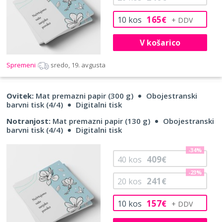
165
10
kos
€
V košarico
Spremeni
sredo, 19. avgusta
Ovitek:
Mat premazni papir (300 g)
Obojestranski
barvni tisk (4/4)
Digitalni tisk
Notranjost:
Mat premazni papir (130 g)
Obojestranski
barvni tisk (4/4)
Digitalni tisk
-34%
409
40
kos
€
-23%
241
20
kos
€
157
10
kos
€