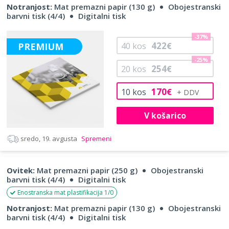
Notranjost:
Mat premazni papir (130 g)
Obojestranski
barvni tisk (4/4)
Digitalni tisk
-37%
422
PREMIUM
40
kos
€
-25%
254
20
kos
€
170
10
kos
€
V košarico
sredo, 19. avgusta
Spremeni
Ovitek:
Mat premazni papir (250 g)
Obojestranski
barvni tisk (4/4)
Digitalni tisk
Enostranska mat plastifikacija 1/0
Notranjost:
Mat premazni papir (130 g)
Obojestranski
barvni tisk (4/4)
Digitalni tisk