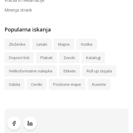
Vračila in reklamacije
Mnenja strank
Popularna iskanja
Zloženke
Letaki
Majice
Vizitke
Dopisni listi
Plakati
Zvezki
Katalogi
Velikoformatne nalepke
Etikete
Roll up stojala
Vabila
Ceniki
Poslovne mape
Kuverte