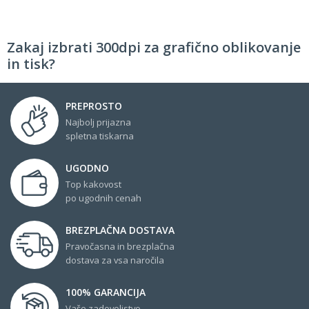
Zakaj izbrati 300dpi za grafično oblikovanje
in tisk?
PREPROSTO
Najbolj prijazna
spletna tiskarna
UGODNO
Top kakovost
po ugodnih cenah
BREZPLAČNA DOSTAVA
Pravočasna in brezplačna
dostava za vsa naročila
100% GARANCIJA
Vaše zadovoljstvo