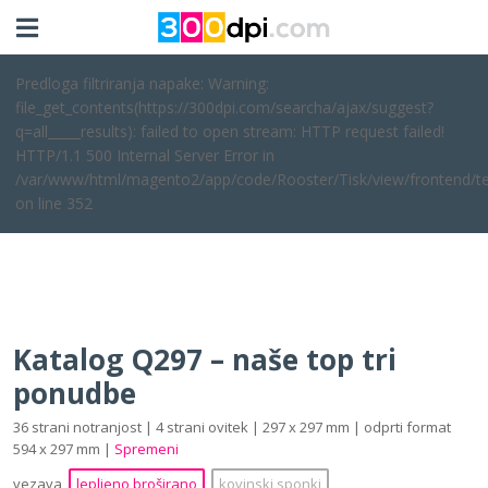
Predloga filtriranja napake: Warning:
file_get_contents(https://300dpi.com/searcha/ajax/suggest?
q=all_____results): failed to open stream: HTTP request failed!
HTTP/1.1 500 Internal Server Error in
/var/www/html/magento2/app/code/Rooster/Tisk/view/frontend/te
on line 352
Katalog Q297 – naše top tri
ponudbe
36 strani notranjost | 4 strani ovitek | 297 x 297 mm | odprti format
594 x 297 mm |
Spremeni
vezava
lepljeno broširano
kovinski sponki