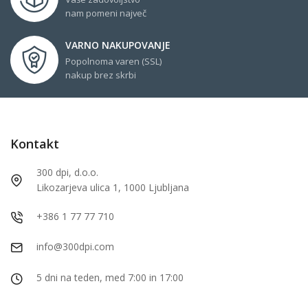
nam pomeni največ
VARNO NAKUPOVANJE
Popolnoma varen (SSL)
nakup brez skrbi
Kontakt
300 dpi, d.o.o.
Likozarjeva ulica 1, 1000 Ljubljana
+386 1 77 77 710
info@300dpi.com
5 dni na teden, med 7:00 in 17:00