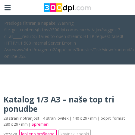
Predloga filtriranja napake: Warning:
file_get_contents(https://300dpi.com/searcha/ajax/suggest?
q=all_____results): failed to open stream: HTTP request failed!
HTTP/1.1 500 Internal Server Error in
/var/www/html/magento2/app/code/Rooster/Tisk/view/frontend/te
on line 352
Katalog 1/3 A3 – naše top tri
ponudbe
28 strani notranjost | 4 strani ovitek | 140 x 297 mm | odprti format
280 x 297 mm |
Spremeni
vezava
lepljeno broširano
kovinski sponki