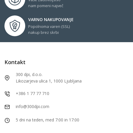
nam pomeni največ
VARNO NAKUPOVANJE
Popolnoma varen (SSL)
nakup brez skrbi
Kontakt
300 dpi, d.o.o.
Likozarjeva ulica 1, 1000 Ljubljana
+386 1 77 77 710
info@300dpi.com
5 dni na teden, med 7:00 in 17:00