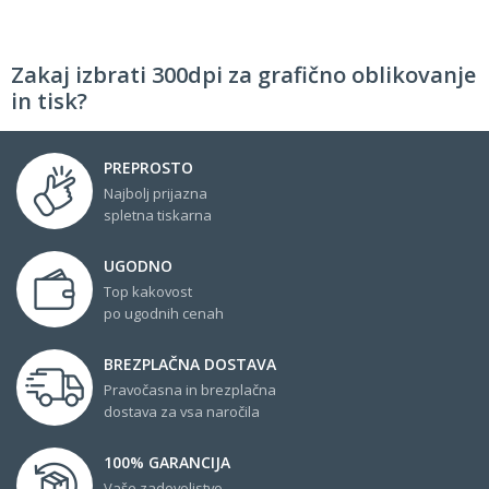
Zakaj izbrati 300dpi za grafično oblikovanje
in tisk?
PREPROSTO
Najbolj prijazna
spletna tiskarna
UGODNO
Top kakovost
po ugodnih cenah
BREZPLAČNA DOSTAVA
Pravočasna in brezplačna
dostava za vsa naročila
100% GARANCIJA
Vaše zadovoljstvo