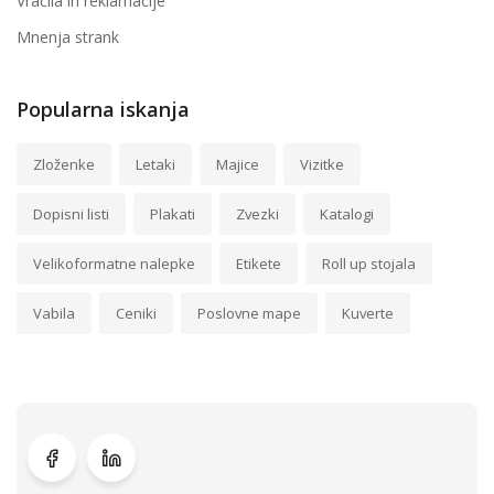
Vračila in reklamacije
Mnenja strank
Popularna iskanja
Zloženke
Letaki
Majice
Vizitke
Dopisni listi
Plakati
Zvezki
Katalogi
Velikoformatne nalepke
Etikete
Roll up stojala
Vabila
Ceniki
Poslovne mape
Kuverte