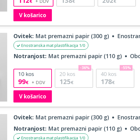
112
138
202
€
€
€
V košarico
Ovitek:
Mat premazni papir (300 g)
Enostran
Enostranska mat plastifikacija 1/0
Notranjost:
Mat premazni papir (110 g)
Obo
-36%
-55%
10
kos
20
kos
40
kos
99
125
178
€
€
€
V košarico
Ovitek:
Mat premazni papir (300 g)
Enostran
Notranjost:
Mat premazni papir (110 g)
Obo
Enostranska mat plastifikacija 1/0