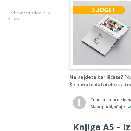
BUDGET
Podrobnosti izdelave in
dobave
Ne najdete kar iščete?
Pok
Še nimate datoteke za ti
Cene so končne in
n
Nakup vključuje:
Knjiga A5 – iz