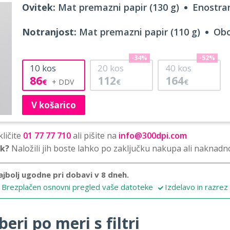
Ovitek:
Mat premazni papir (130 g)
Enostran
Notranjost:
Mat premazni papir (110 g)
Obo
-34%
-52%
10
kos
20
kos
40
kos
86
112
164
€
€
€
V košarico
ličite
01 77 77 710
ali pišite na
info@300dpi.com
sk?
Naložili jih boste lahko po zaključku nakupa ali naknadn
ajbolj ugodne pri dobavi v 8 dneh.
Brezplačen osnovni pregled vaše datoteke
Izdelavo in razrez
beri po meri s filtri