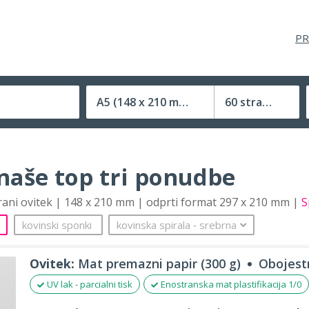
PR
A5
(148 x 210 mm)
60 strani
Velikost (zaprte) tiskovine
 naše top tri ponudbe
trani ovitek | 148 x 210 mm | odprti format 297 x 210 mm |
S
kovinski sponki
kovinska spirala
‐
srebrna
Ovitek:
Mat premazni papir (300 g)
Obojestr
UV lak - parcialni tisk
Enostranska mat plastifikacija 1/0