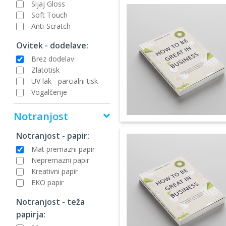
Sijaj Gloss
Soft Touch
Anti-Scratch
Ovitek - dodelave:
Brez dodelav
Zlatotisk
UV lak - parcialni tisk
Vogalčenje
Notranjost
Notranjost - papir:
Mat premazni papir
Nepremazni papir
Kreativni papir
EKO papir
Notranjost - teža
papirja: