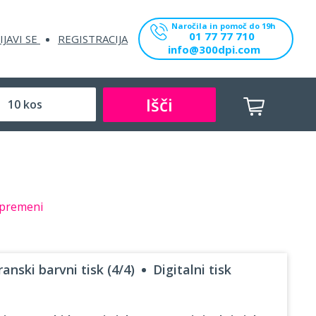
Naročila in pomoč do 19h
01 77 77 710
IJAVI SE
REGISTRACIJA
info@300dpi.com
Išči
premeni
anski barvni tisk (4/4)
Digitalni tisk