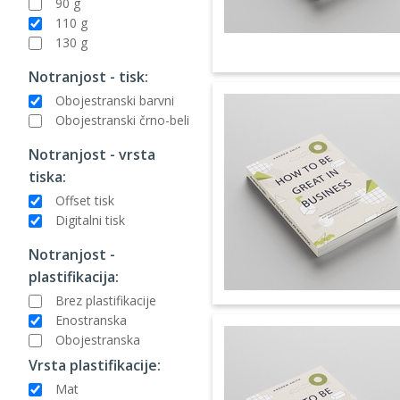
90 g
110 g
130 g
Notranjost - tisk:
Obojestranski barvni
Obojestranski črno-beli
Notranjost - vrsta
tiska:
Offset tisk
Digitalni tisk
Notranjost -
plastifikacija:
Brez plastifikacije
Enostranska
Obojestranska
Vrsta plastifikacije:
Mat