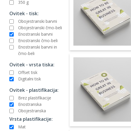
350 g
Ovitek - tisk:
Obojestranski barvni
Obojestranski črno-beli
Enostranski barvni
Enostranski črno-beli
Enostranski barvni in
črno-beli
Ovitek - vrsta tiska:
Offset tisk
Digitalni tisk
Ovitek - plastifikacija:
Brez plastifikacije
Enostranska
Obojestranska
Vrsta plastifikacije:
Mat