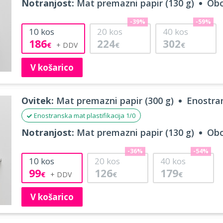
Notranjost:
Mat premazni papir (130 g)
Obo
-39%
-59%
10
kos
20
kos
40
kos
186
224
302
€
€
€
V košarico
Ovitek:
Mat premazni papir (300 g)
Enostran
Enostranska mat plastifikacija 1/0
Notranjost:
Mat premazni papir (130 g)
Obo
-36%
-54%
10
kos
20
kos
40
kos
99
126
179
€
€
€
V košarico