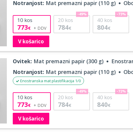
Notranjost:
Mat premazni papir (110 g)
Obo
-49%
-73%
10
kos
20
kos
40
kos
773
784
804
€
€
€
V košarico
Ovitek:
Mat premazni papir (300 g)
Enostran
Notranjost:
Mat premazni papir (110 g)
Obo
Enostranska mat plastifikacija 1/0
-49%
-72%
10
kos
20
kos
40
kos
773
784
840
€
€
€
V košarico