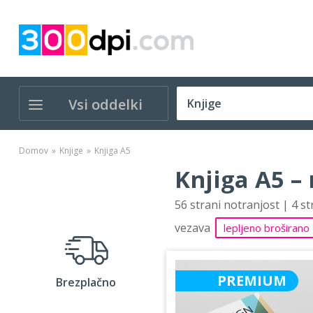
Vsi oddelki
Domov
Knjige
Knjiga A5
Knjiga A5 –
56 strani notranjost | 4 s
vezava
lepljeno broširano
PREMIUM
Brezplačno