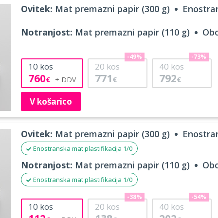
Ovitek:
Mat premazni papir (300 g)
Enostran
Notranjost:
Mat premazni papir (110 g)
Obo
-49%
-73%
10
kos
20
kos
40
kos
760
771
792
€
€
€
V košarico
Ovitek:
Mat premazni papir (300 g)
Enostran
Enostranska mat plastifikacija 1/0
Notranjost:
Mat premazni papir (110 g)
Obo
Enostranska mat plastifikacija 1/0
-38%
-54%
10
kos
20
kos
40
kos