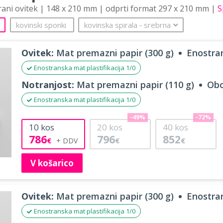
trani ovitek | 148 x 210 mm | odprti format 297 x 210 mm |
S
kovinski sponki
kovinska spirala
‐
srebrna
Ovitek:
Mat premazni papir (300 g)
Enostran
Enostranska mat plastifikacija 1/0
Notranjost:
Mat premazni papir (110 g)
Obo
Enostranska mat plastifikacija 1/0
-49%
-72%
10
kos
20
kos
40
kos
786
796
852
€
€
€
V košarico
Ovitek:
Mat premazni papir (300 g)
Enostran
Enostranska mat plastifikacija 1/0