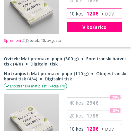
167
20
kos
€
120
10
kos
€
V košarico
Spremeni
torek, 18. avgusta
Ovitek:
Mat premazni papir (300 g)
Enostranski barvni
tisk (4/0)
Digitalni tisk
Notranjost:
Mat premazni papir (110 g)
Obojestranski
barvni tisk (4/4)
Digitalni tisk
Enostranska mat plastifikacija 1/0
-38%
294
40
kos
€
-25%
178
20
kos
€
120
10
kos
€