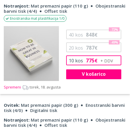
Notranjost:
Mat premazni papir (110 g)
Obojestranski
barvni tisk (4/4)
Offset tisk
Enostranska mat plastifikacija 1/0
-72%
848
40
kos
€
-49%
787
20
kos
€
775
10
kos
€
V košarico
Spremeni
torek, 18. avgusta
Ovitek:
Mat premazni papir (300 g)
Enostranski barvni
tisk (4/0)
Digitalni tisk
Notranjost:
Mat premazni papir (110 g)
Obojestranski
barvni tisk (4/4)
Offset tisk