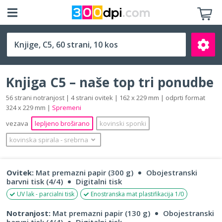
C5 (162 x 229 mm)
Knjiga C5 – naše top tri ponudbe
56 strani notranjost | 4 strani ovitek | 162 x 229 mm | odprti format
324 x 229 mm |
Spremeni
vezava
lepljeno broširano
kovinski sponki
Išči
kovinska spirala
‐
srebrna
Ovitek:
Mat premazni papir (300 g)
Obojestranski
barvni tisk (4/4)
Digitalni tisk
UV lak - parcialni tisk
Enostranska mat plastifikacija 1/0
Notranjost:
Mat premazni papir (130 g)
Obojestranski