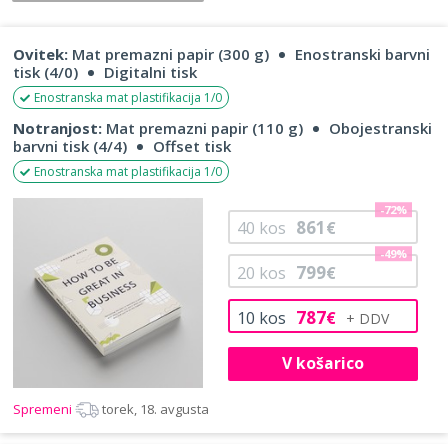
Ovitek:
Mat premazni papir (300 g)
Enostranski barvni
tisk (4/0)
Digitalni tisk
Enostranska mat plastifikacija 1/0
Notranjost:
Mat premazni papir (110 g)
Obojestranski
barvni tisk (4/4)
Offset tisk
Enostranska mat plastifikacija 1/0
-72%
861
40
kos
€
-49%
799
20
kos
€
787
10
kos
€
V košarico
Spremeni
torek, 18. avgusta