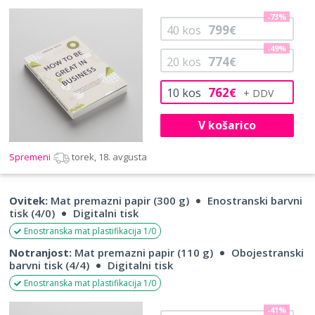
-73%
799
40
kos
€
-49%
774
20
kos
€
762
10
kos
€
V košarico
Spremeni
torek, 18. avgusta
Ovitek:
Mat premazni papir (300 g)
Enostranski barvni
tisk (4/0)
Digitalni tisk
Enostranska mat plastifikacija 1/0
Notranjost:
Mat premazni papir (110 g)
Obojestranski
barvni tisk (4/4)
Digitalni tisk
Enostranska mat plastifikacija 1/0
-41%