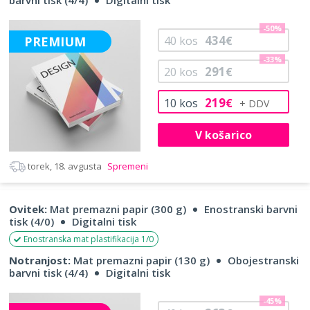
barvni tisk (4/4)
Digitalni tisk
-50%
434
PREMIUM
40
kos
€
-33%
291
20
kos
€
219
10
kos
€
V košarico
torek, 18. avgusta
Spremeni
Ovitek:
Mat premazni papir (300 g)
Enostranski barvni
tisk (4/0)
Digitalni tisk
Enostranska mat plastifikacija 1/0
Notranjost:
Mat premazni papir (130 g)
Obojestranski
barvni tisk (4/4)
Digitalni tisk
-45%