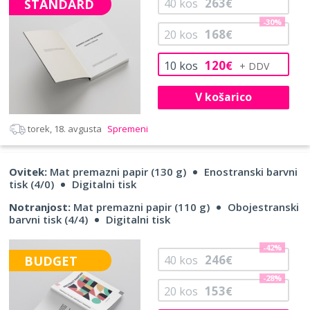
263
STANDARD
40
kos
€
-30%
168
20
kos
€
120
10
kos
€
V košarico
torek, 18. avgusta
Spremeni
Ovitek:
Mat premazni papir (130 g)
Enostranski barvni
tisk (4/0)
Digitalni tisk
Notranjost:
Mat premazni papir (110 g)
Obojestranski
barvni tisk (4/4)
Digitalni tisk
-42%
246
BUDGET
40
kos
€
-28%
153
20
kos
€