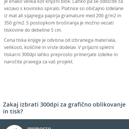
je enako velika kot knjižni blok. Lahko pa se odločite za
vezavo s kovinsko spiralo. Platnice so običajno izdelane
iz mat ali sijajnega papirja gramature med 200 g/m2 in
350 g/m2. S postopkom broširanja je možno vezati
tiskovine do debeline 5 cm.
Cena tiska knjige je odvisna od izbranega materiala,
velikosti, količine in vrste dodelav. V prijazni spletni
tiskarni 300dpi lahko preprosto primerjate izdelke in
naročite pravega za vaš projekt.
Zakaj izbrati 300dpi za grafično oblikovanje
in tisk?
PREPROSTO