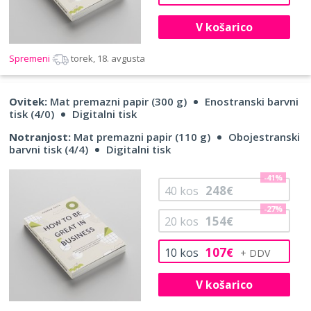
V košarico
Spremeni
torek, 18. avgusta
Ovitek:
Mat premazni papir (300 g)
Enostranski barvni
tisk (4/0)
Digitalni tisk
Notranjost:
Mat premazni papir (110 g)
Obojestranski
barvni tisk (4/4)
Digitalni tisk
-41%
248
40
kos
€
-27%
154
20
kos
€
107
10
kos
€
V košarico