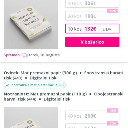
306
40
kos
€
-27%
190
20
kos
€
132
10
kos
€
V košarico
Spremeni
torek, 18. avgusta
Ovitek:
Mat premazni papir (300 g)
Enostranski barvni
tisk (4/0)
Digitalni tisk
Enostranska mat plastifikacija 1/0
Notranjost:
Mat premazni papir (110 g)
Obojestranski
barvni tisk (4/4)
Digitalni tisk
-45%
260
40
kos
€
-30%