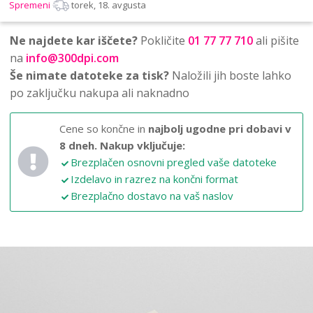
Spremeni
torek, 18. avgusta
Ne najdete kar iščete?
Pokličite
01 77 77 710
ali pišite
na
info@300dpi.com
Še nimate datoteke za tisk?
Naložili jih boste lahko
po zaključku nakupa ali naknadno
Cene so končne in
najbolj ugodne pri dobavi v
8 dneh.
Nakup vključuje:
Brezplačen osnovni pregled vaše datoteke
Izdelavo in razrez na končni format
Brezplačno dostavo na vaš naslov