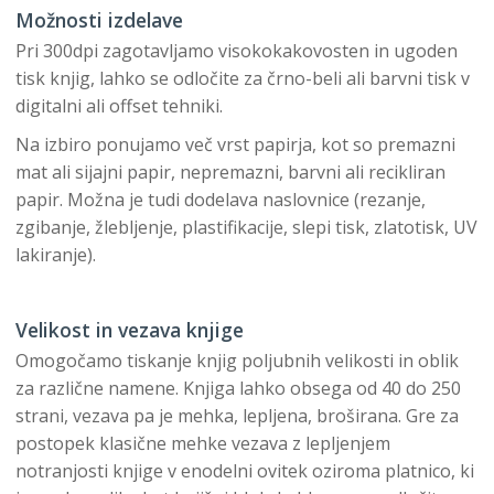
Možnosti izdelave
Pri 300dpi zagotavljamo visokokakovosten in ugoden
tisk knjig, lahko se odločite za črno-beli ali barvni tisk v
digitalni ali offset tehniki.
Na izbiro ponujamo več vrst papirja, kot so premazni
mat ali sijajni papir, nepremazni, barvni ali recikliran
papir. Možna je tudi dodelava naslovnice (rezanje,
zgibanje, žlebljenje, plastifikacije, slepi tisk, zlatotisk, UV
lakiranje).
Velikost in vezava knjige
Omogočamo tiskanje knjig poljubnih velikosti in oblik
za različne namene. Knjiga lahko obsega od 40 do 250
strani, vezava pa je mehka, lepljena, broširana. Gre za
postopek klasične mehke vezava z lepljenjem
notranjosti knjige v enodelni ovitek oziroma platnico, ki