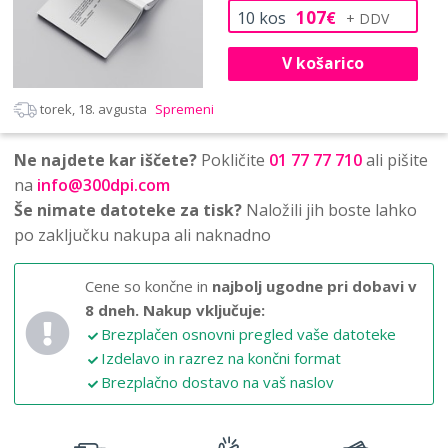
107
10
kos
€
V košarico
torek, 18. avgusta
Spremeni
Ne najdete kar iščete?
Pokličite
01 77 77 710
ali pišite
na
info@300dpi.com
Še nimate datoteke za tisk?
Naložili jih boste lahko
po zaključku nakupa ali naknadno
Cene so končne in
najbolj ugodne pri dobavi v
8 dneh.
Nakup vključuje:
Brezplačen osnovni pregled vaše datoteke
Izdelavo in razrez na končni format
Brezplačno dostavo na vaš naslov