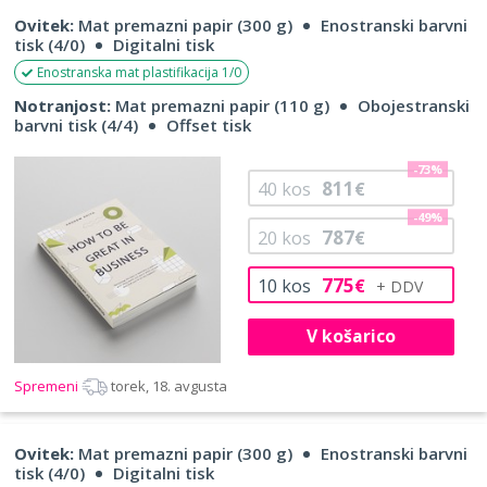
Ovitek:
Mat premazni papir (300 g)
Enostranski barvni
tisk (4/0)
Digitalni tisk
Enostranska mat plastifikacija 1/0
Notranjost:
Mat premazni papir (110 g)
Obojestranski
barvni tisk (4/4)
Offset tisk
-73%
811
40
kos
€
-49%
787
20
kos
€
775
10
kos
€
V košarico
Spremeni
torek, 18. avgusta
Ovitek:
Mat premazni papir (300 g)
Enostranski barvni
tisk (4/0)
Digitalni tisk