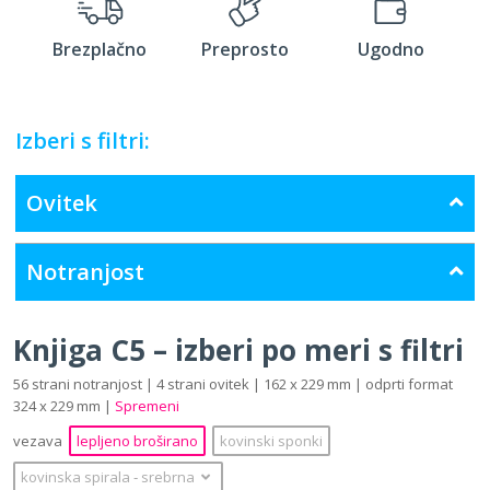
Brezplačno
Preprosto
Ugodno
Izberi s filtri:
Ovitek
Notranjost
Knjiga C5 – izberi po meri s filtri
56 strani notranjost | 4 strani ovitek | 162 x 229 mm | odprti format
324 x 229 mm |
Spremeni
vezava
lepljeno broširano
kovinski sponki
kovinska spirala
‐
srebrna