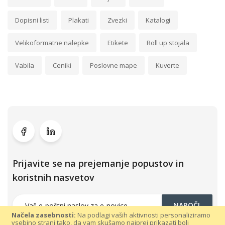
Dopisni listi
Plakati
Zvezki
Katalogi
Velikoformatne nalepke
Etikete
Roll up stojala
Vabila
Ceniki
Poslovne mape
Kuverte
Prijavite se na prejemanje popustov in
koristnih nasvetov
NAROČI
Načela zasebnosti:
Na podlagi vaših aktivnosti personaliziramo
vsebino strani tako, da vam skušamo najprej prikazati bolj