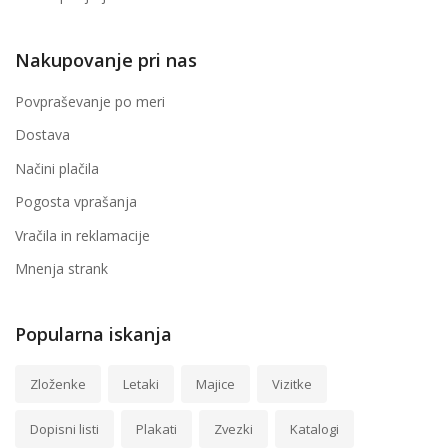
Nakupovanje pri nas
Povpraševanje po meri
Dostava
Načini plačila
Pogosta vprašanja
Vračila in reklamacije
Mnenja strank
Popularna iskanja
Zloženke
Letaki
Majice
Vizitke
Dopisni listi
Plakati
Zvezki
Katalogi