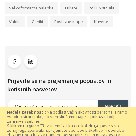
Velikoformatne nalepke
Etikete
Roll up stojala
Vabila
Ceniki
Poslovne mape
Kuverte
Prijavite se na prejemanje popustov in
koristnih nasvetov
NAROČI
Načela zasebnosti:
Na podlagi vaših aktivnosti personaliziramo
vsebino strani tako, da vam skušamo najprej prikazati bolj
zanimive vsebine.
S klikom na gumb "Razumem" ali katero koli drugo povezavo
zunaj tega sporočila, sprejemate uporabo piškotkov in uporabo
zbranih podatkov za namene personalizacije in prikazovanja