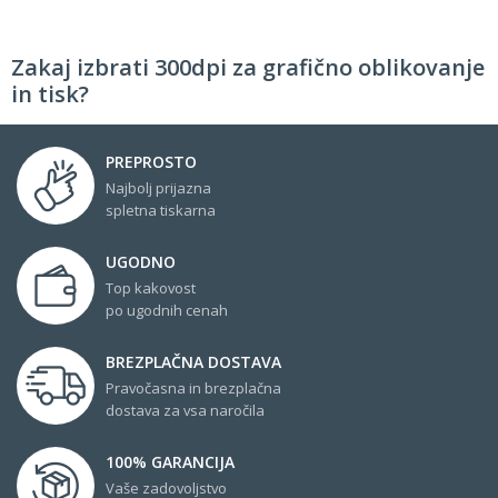
Zakaj izbrati 300dpi za grafično oblikovanje
in tisk?
PREPROSTO
Najbolj prijazna
spletna tiskarna
UGODNO
Top kakovost
po ugodnih cenah
BREZPLAČNA DOSTAVA
Pravočasna in brezplačna
dostava za vsa naročila
100% GARANCIJA
Vaše zadovoljstvo