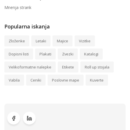
Mnenja strank
Popularna iskanja
Zloženke
Letaki
Majice
Vizitke
Dopisni listi
Plakati
Zvezki
Katalogi
Velikoformatne nalepke
Etikete
Roll up stojala
Vabila
Ceniki
Poslovne mape
Kuverte