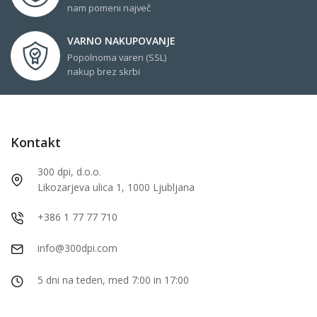
nam pomeni največ
VARNO NAKUPOVANJE
Popolnoma varen (SSL)
nakup brez skrbi
Kontakt
300 dpi, d.o.o.
Likozarjeva ulica 1, 1000 Ljubljana
+386 1 77 77 710
info@300dpi.com
5 dni na teden, med 7:00 in 17:00