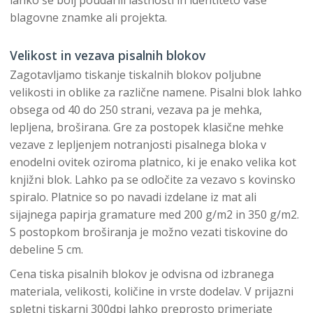
lahko še bolj poudarili lastnosti in identiteto vaše
blagovne znamke ali projekta.
Velikost in vezava pisalnih blokov
Zagotavljamo tiskanje tiskalnih blokov poljubne
velikosti in oblike za različne namene. Pisalni blok lahko
obsega od 40 do 250 strani, vezava pa je mehka,
lepljena, broširana. Gre za postopek klasične mehke
vezave z lepljenjem notranjosti pisalnega bloka v
enodelni ovitek oziroma platnico, ki je enako velika kot
knjižni blok. Lahko pa se odločite za vezavo s kovinsko
spiralo. Platnice so po navadi izdelane iz mat ali
sijajnega papirja gramature med 200 g/m2 in 350 g/m2.
S postopkom broširanja je možno vezati tiskovine do
debeline 5 cm.
Cena tiska pisalnih blokov je odvisna od izbranega
materiala, velikosti, količine in vrste dodelav. V prijazni
spletni tiskarni 300dpi lahko preprosto primerjate