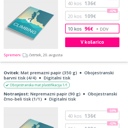
136
40
kos
€
-42%
109
20
kos
€
96
10
kos
€
V košarico
Spremeni
četrtek, 20. avgusta
Ovitek:
Mat premazni papir (350 g)
Obojestranski
barvni tisk (4/4)
Digitalni tisk
Obojestranska mat plastifikacija 1/1
Notranjost:
Nepremazni papir (90 g)
Obojestranski
črno-beli tisk (1/1)
Digitalni tisk
-64%
136
40
kos
€
-42%