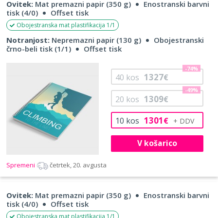
Ovitek:
Mat premazni papir (350 g)
Enostranski barvni
tisk (4/0)
Offset tisk
Obojestranska mat plastifikacija 1/1
Notranjost:
Nepremazni papir (130 g)
Obojestranski
črno-beli tisk (1/1)
Offset tisk
-74%
1327
40
kos
€
-49%
1309
20
kos
€
1301
10
kos
€
V košarico
Spremeni
četrtek, 20. avgusta
Ovitek:
Mat premazni papir (350 g)
Enostranski barvni
tisk (4/0)
Offset tisk
Obojestranska mat plastifikacija 1/1