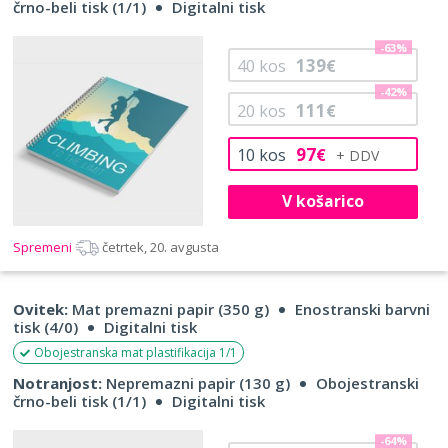
črno-beli tisk (1/1)
Digitalni tisk
-63%
139
40
kos
€
-42%
111
20
kos
€
97
10
kos
€
V košarico
Spremeni
četrtek, 20. avgusta
Ovitek:
Mat premazni papir (350 g)
Enostranski barvni
tisk (4/0)
Digitalni tisk
Obojestranska mat plastifikacija 1/1
Notranjost:
Nepremazni papir (130 g)
Obojestranski
črno-beli tisk (1/1)
Digitalni tisk
-64%