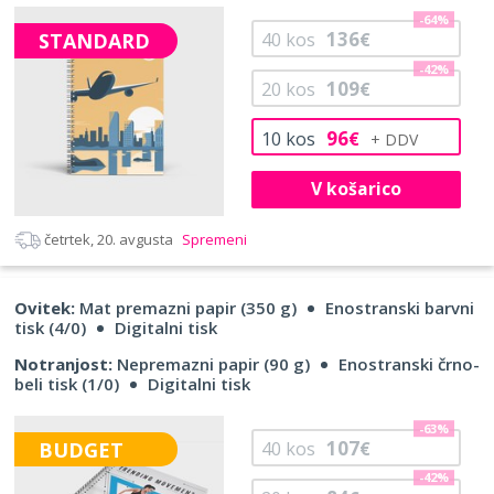
-64%
136
STANDARD
40
kos
€
-42%
109
20
kos
€
96
10
kos
€
V košarico
četrtek, 20. avgusta
Spremeni
Ovitek:
Mat premazni papir (350 g)
Enostranski barvni
tisk (4/0)
Digitalni tisk
Notranjost:
Nepremazni papir (90 g)
Enostranski črno-
beli tisk (1/0)
Digitalni tisk
-63%
107
BUDGET
40
kos
€
-42%