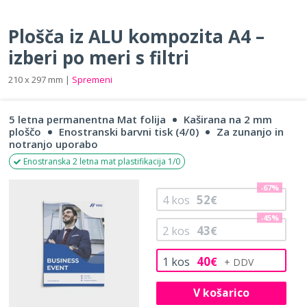
Plošča iz ALU kompozita A4 –
izberi po meri s filtri
210 x 297 mm |
Spremeni
5 letna permanentna Mat folija
Kaširana na 2 mm
ploščo
Enostranski barvni tisk (4/0)
Za zunanjo in
notranjo uporabo
Enostranska 2 letna mat plastifikacija 1/0
-67%
52
4
kos
€
-45%
43
2
kos
€
40
1
kos
€
V košarico