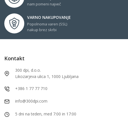
nam pomeni največ
VARNO NAKUPOVANJE
Popolnoma varen (SSL)
nakup brez skrbi
Kontakt
300 dpi, d.o.o.
Likozarjeva ulica 1, 1000 Ljubljana
+386 1 77 77 710
info@300dpi.com
5 dni na teden, med 7:00 in 17:00