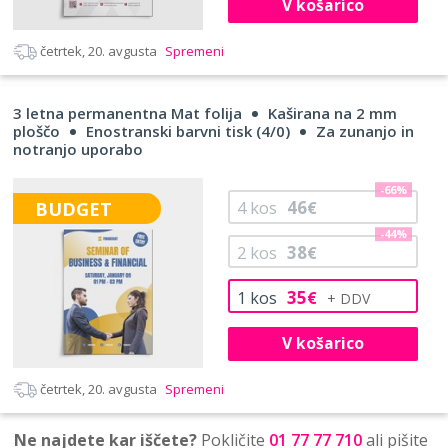
V košarico
četrtek, 20. avgusta
Spremeni
3 letna permanentna Mat folija
Kaširana na 2 mm
ploščo
Enostranski barvni tisk (4/0)
Za zunanjo in
notranjo uporabo
-66%
46
BUDGET
4
kos
€
-44%
38
2
kos
€
35
1
kos
€
V košarico
četrtek, 20. avgusta
Spremeni
Ne najdete kar iščete?
Pokličite
01 77 77 710
ali pišite