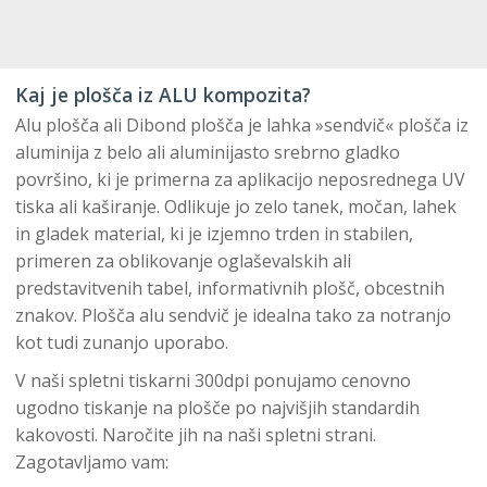
Kaj je plošča iz ALU kompozita?
Alu plošča ali Dibond plošča je lahka »sendvič« plošča iz
aluminija z belo ali aluminijasto srebrno gladko
površino, ki je primerna za aplikacijo neposrednega UV
tiska ali kaširanje. Odlikuje jo zelo tanek, močan, lahek
in gladek material, ki je izjemno trden in stabilen,
primeren za oblikovanje oglaševalskih ali
predstavitvenih tabel, informativnih plošč, obcestnih
znakov. Plošča alu sendvič je idealna tako za notranjo
kot tudi zunanjo uporabo.
V naši spletni tiskarni 300dpi ponujamo cenovno
ugodno tiskanje na plošče po najvišjih standardih
kakovosti. Naročite jih na naši spletni strani.
Zagotavljamo vam: