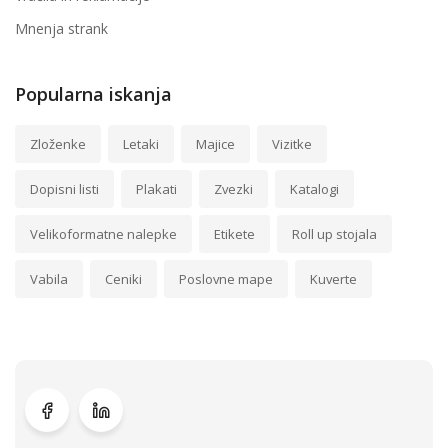
Mnenja strank
Popularna iskanja
Zloženke
Letaki
Majice
Vizitke
Dopisni listi
Plakati
Zvezki
Katalogi
Velikoformatne nalepke
Etikete
Roll up stojala
Vabila
Ceniki
Poslovne mape
Kuverte