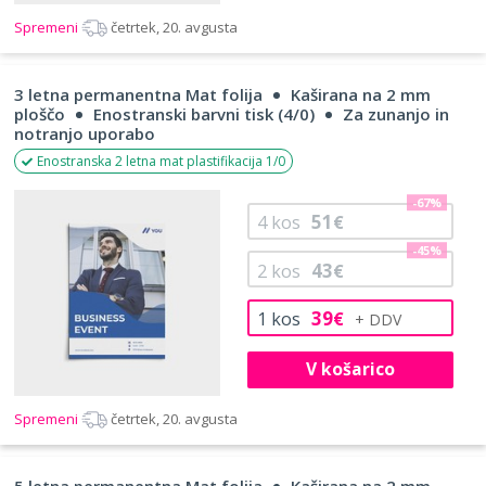
Spremeni
četrtek, 20. avgusta
3 letna permanentna Mat folija
Kaširana na 2 mm
ploščo
Enostranski barvni tisk (4/0)
Za zunanjo in
notranjo uporabo
Enostranska 2 letna mat plastifikacija 1/0
-67%
51
4
kos
€
-45%
43
2
kos
€
39
1
kos
€
V košarico
Spremeni
četrtek, 20. avgusta
5 letna permanentna Mat folija
Kaširana na 2 mm