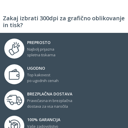
Zakaj izbrati 300dpi za grafično oblikovanje
in tisk?
PREPROSTO
Najbolj prijazna
spletna tiskarna
UGODNO
Top kakovost
po ugodnih cenah
BREZPLAČNA DOSTAVA
Pravočasna in brezplačna
dostava za vsa naročila
100% GARANCIJA
Vaše zadovoljstvo