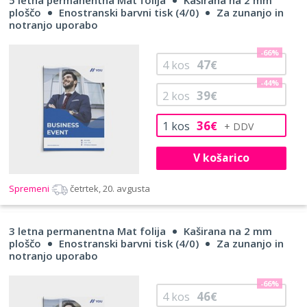
ploščo
Enostranski barvni tisk (4/0)
Za zunanjo in
notranjo uporabo
-66%
47
4
kos
€
-44%
39
2
kos
€
36
1
kos
€
V košarico
Spremeni
četrtek, 20. avgusta
3 letna permanentna Mat folija
Kaširana na 2 mm
ploščo
Enostranski barvni tisk (4/0)
Za zunanjo in
notranjo uporabo
-66%
46
4
kos
€