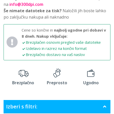
na
info@300dpi.com
Še nimate datoteke za tisk?
Naložili jih boste lahko
po zaključku nakupa ali naknadno
Cene so končne in
najbolj ugodne pri dobavi v
8 dneh.
Nakup vključuje:
Brezplačen osnovni pregled vaše datoteke
Izdelavo in razrez na končni format
Brezplačno dostavo na vaš naslov
Brezplačno
Preprosto
Ugodno
Izberi s filtri: