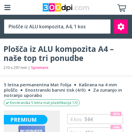
A4 (210 x 297 mm)
Plošča iz ALU kompozita A4 –
naše top tri ponudbe
210 x 297 mm |
Spremeni
Išči
5 letna permanentna Mat folija
Kaširana na 4 mm
ploščo
Enostranski barvni tisk (4/0)
Za zunanjo in
notranjo uporabo
Enostranska 5 letna mat plastifikacija 1/0
-65%
56
PREMIUM
4
kos
€
-44%