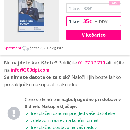
-44%
38
2
kos
€
35
1
kos
€
V košarico
Spremeni
četrtek, 20. avgusta
Ne najdete kar iščete?
Pokličite
01 77 77 710
ali pišite
na
info@300dpi.com
Še nimate datoteke za tisk?
Naložili jih boste lahko
po zaključku nakupa ali naknadno
Cene so končne in
najbolj ugodne pri dobavi v
8 dneh.
Nakup vključuje:
Brezplačen osnovni pregled vaše datoteke
Izdelavo in razrez na končni format
Brezplačno dostavo na vaš naslov