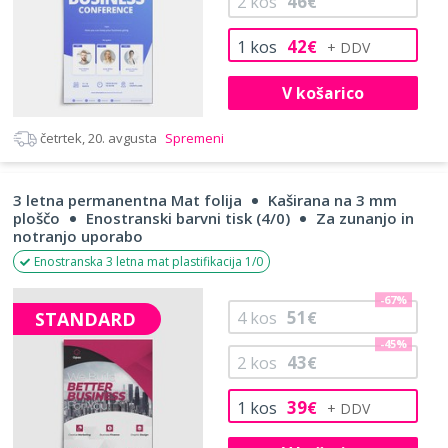
46
2
kos
€
42
1
kos
€
V košarico
četrtek, 20. avgusta
Spremeni
3 letna permanentna Mat folija
Kaširana na 3 mm
ploščo
Enostranski barvni tisk (4/0)
Za zunanjo in
notranjo uporabo
Enostranska 3 letna mat plastifikacija 1/0
-67%
51
STANDARD
4
kos
€
-45%
43
2
kos
€
39
1
kos
€