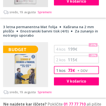
V košarico
sredo, 19. avgusta
Spremeni
3 letna permanentna Mat folija
Kaširana na 2 mm
ploščo
Enostranski barvni tisk (4/0)
Za zunanjo in
notranjo uporabo
-31%
199
BUDGET
4
kos
€
-20%
115
2
kos
€
73
1
kos
€
V košarico
sredo, 19. avgusta
Spremeni
Ne najdete kar iščete?
Pokličite
01 77 77 710
ali pišite