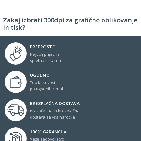
Zakaj izbrati 300dpi za grafično oblikovanje
in tisk?
PREPROSTO
Najbolj prijazna
spletna tiskarna
UGODNO
Top kakovost
po ugodnih cenah
BREZPLAČNA DOSTAVA
Pravočasna in brezplačna
dostava za vsa naročila
100% GARANCIJA
Vaše zadovoljstvo