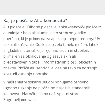
Kaj je plošča iz ALU kompozita?
Alu plošča ali Dibond plošča je lahka »sendvič« plošča iz
aluminija z belo ali aluminijasto srebrno gladko
površino, ki je primerna za aplikacijo neposrednega UV
tiska ali kaširanje. Odlikuje jo zelo tanek, močan, lahek
in gladek material, ki je izjemno trden in stabilen,
primeren za oblikovanje oglaševalskih ali
predstavitvenih tabel, informativnih plošč, obcestnih
znakov. Plošča alu sendvič je idealna tako za notranjo
kot tudi zunanjo uporabo.
V naši spletni tiskarni 300dpi ponujamo cenovno
ugodno tiskanje na plošče po najvišjih standardih
kakovosti. Naročite jih na naši spletni strani.
Zagotavljamo vam: