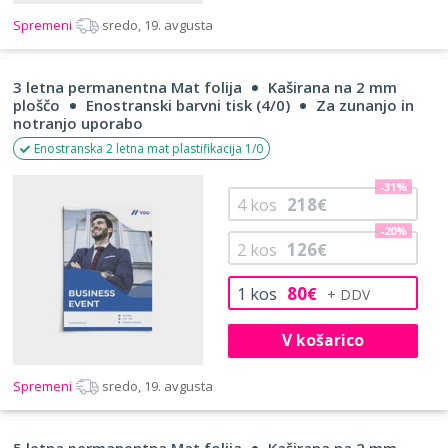
Spremeni
sredo, 19. avgusta
3 letna permanentna Mat folija
Kaširana na 2 mm
ploščo
Enostranski barvni tisk (4/0)
Za zunanjo in
notranjo uporabo
Enostranska 2 letna mat plastifikacija 1/0
-31%
218
4
kos
€
-20%
126
2
kos
€
80
1
kos
€
V košarico
Spremeni
sredo, 19. avgusta
5 letna permanentna Mat folija
Kaširana na 2 mm