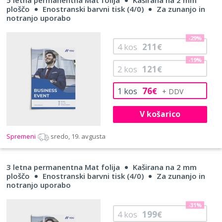
ploščo
Enostranski barvni tisk (4/0)
Za zunanjo in
notranjo uporabo
-29%
211
4
kos
€
-19%
121
2
kos
€
76
1
kos
€
V košarico
Spremeni
sredo, 19. avgusta
3 letna permanentna Mat folija
Kaširana na 2 mm
ploščo
Enostranski barvni tisk (4/0)
Za zunanjo in
notranjo uporabo
-31%
199
4
kos
€