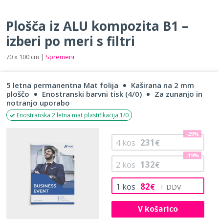
Plošča iz ALU kompozita B1 –
izberi po meri s filtri
70 x 100 cm |
Spremeni
5 letna permanentna Mat folija
Kaširana na 2 mm
ploščo
Enostranski barvni tisk (4/0)
Za zunanjo in
notranjo uporabo
Enostranska 2 letna mat plastifikacija 1/0
-29%
231
4
kos
€
-19%
132
2
kos
€
82
1
kos
€
V košarico