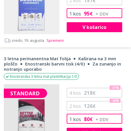
157
2
kos
€
95
1
kos
€
V košarico
sredo, 19. avgusta
Spremeni
3 letna permanentna Mat folija
Kaširana na 3 mm
ploščo
Enostranski barvni tisk (4/0)
Za zunanjo in
notranjo uporabo
Enostranska 3 letna mat plastifikacija 1/0
-31%
218
STANDARD
4
kos
€
-20%
126
2
kos
€
80
1
kos
€