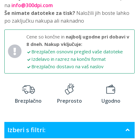
na
info@300dpi.com
Še nimate datoteke za tisk?
Naložili jih boste lahko
po zaključku nakupa ali naknadno
Cene so končne in
najbolj ugodne pri dobavi v
8 dneh.
Nakup vključuje:
Brezplačen osnovni pregled vaše datoteke
Izdelavo in razrez na končni format
Brezplačno dostavo na vaš naslov
Brezplačno
Preprosto
Ugodno
Izberi s filtri: