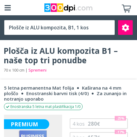
B1 (70 x 100 cm)
Plošča iz ALU kompozita B1 –
naše top tri ponudbe
70 x 100 cm |
Spremeni
Išči
5 letna permanentna Mat folija
Kaširana na 4 mm
ploščo
Enostranski barvni tisk (4/0)
Za zunanjo in
notranjo uporabo
Enostranska 5 letna mat plastifikacija 1/0
-25%
280
PREMIUM
4
kos
€
-17%