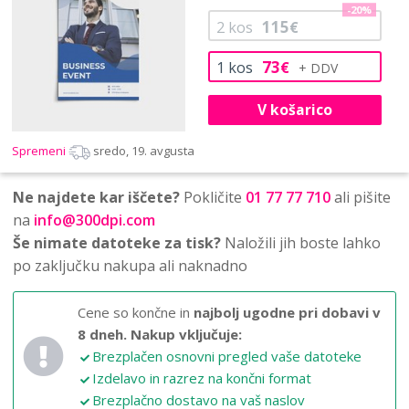
-20%
115
2
kos
€
73
1
kos
€
V košarico
Spremeni
sredo, 19. avgusta
Ne najdete kar iščete?
Pokličite
01 77 77 710
ali pišite
na
info@300dpi.com
Še nimate datoteke za tisk?
Naložili jih boste lahko
po zaključku nakupa ali naknadno
Cene so končne in
najbolj ugodne pri dobavi v
8 dneh.
Nakup vključuje:
Brezplačen osnovni pregled vaše datoteke
Izdelavo in razrez na končni format
Brezplačno dostavo na vaš naslov