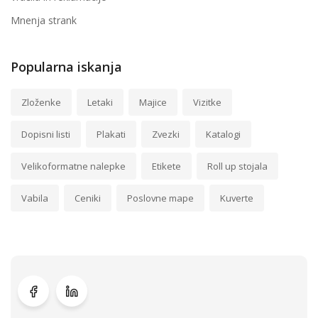
Mnenja strank
Popularna iskanja
Zloženke
Letaki
Majice
Vizitke
Dopisni listi
Plakati
Zvezki
Katalogi
Velikoformatne nalepke
Etikete
Roll up stojala
Vabila
Ceniki
Poslovne mape
Kuverte