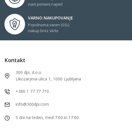
nam pomeni največ
VARNO NAKUPOVANJE
Popolnoma varen (SSL)
nakup brez skrbi
Kontakt
300 dpi, d.o.o.
Likozarjeva ulica 1, 1000 Ljubljana
+386 1 77 77 710
info@300dpi.com
5 dni na teden, med 7:00 in 17:00