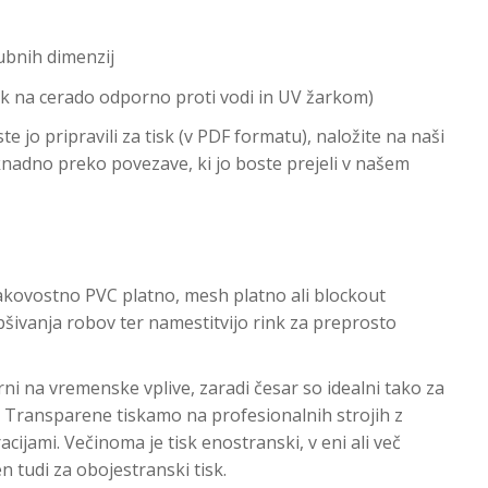
ubnih dimenzij
sk na cerado odporno proti vodi in UV žarkom)
e jo pripravili za tisk (v PDF formatu), naložite na naši
aknadno preko povezave, ki jo boste prejeli v našem
kovostno PVC platno, mesh platno ali blockout
ivanja robov ter namestitvijo rink za preprosto
orni na vremenske vplive, zaradi česar so idealni tako za
. Transparene tiskamo na profesionalnih strojih z
ijami. Večinoma je tisk enostranski, v eni ali več
 tudi za obojestranski tisk.