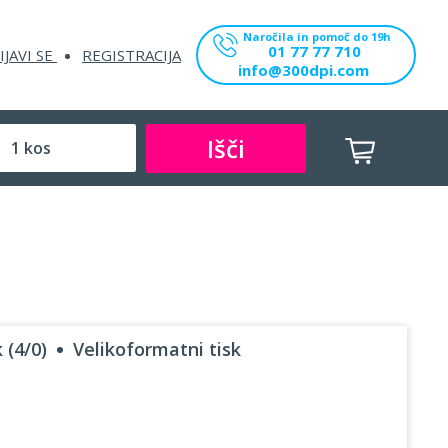
Naročila in pomoč do 19h
01 77 77 710
IJAVI SE
REGISTRACIJA
info@300dpi.com
Išči
 (4/0)
Velikoformatni tisk