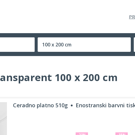
PR
100 x 200 cm
Velikost (zaprte) tiskovine
ansparent 100 x 200 cm
Ceradno platno 510g
Enostranski barvni tisk