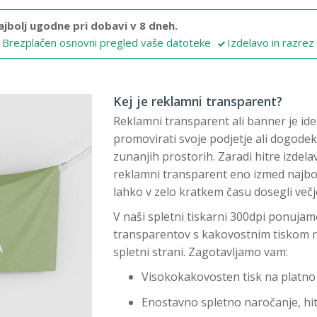
ajbolj ugodne pri dobavi v 8 dneh.
Brezplačen osnovni pregled vaše datoteke
Izdelavo in razrez
Kej je reklamni transparent?
Reklamni transparent ali banner je idea
promovirati svoje podjetje ali dogodek
zunanjih prostorih. Zaradi hitre izdela
reklamni transparent eno izmed najbolj
lahko v zelo kratkem času dosegli večje
V naši spletni tiskarni 300dpi ponuja
transparentov s kakovostnim tiskom n
spletni strani. Zagotavljamo vam:
Visokokakovosten tisk na platno
Enostavno spletno naročanje, hit