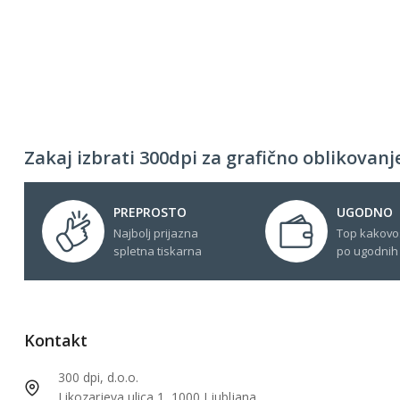
Zakaj izbrati 300dpi za grafično oblikovanje
PREPROSTO
UGODNO
Najbolj prijazna
Top kakovo
spletna tiskarna
po ugodnih
Kontakt
300 dpi, d.o.o.
Likozarjeva ulica 1, 1000 Ljubljana