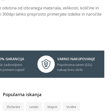
odvisna od izbranega materiala, velikosti, količine in
rni 300dpi lahko preprosto primerjate izdelke in naročite
0% GARANCIJA
VARNO NAKUPOVANJE
še zadovoljstvo
Popolnoma varen (SSL)
m pomeni največ
nakup brez skrbi
Popularna iskanja
Zloženke
Letaki
Majice
Vizitke