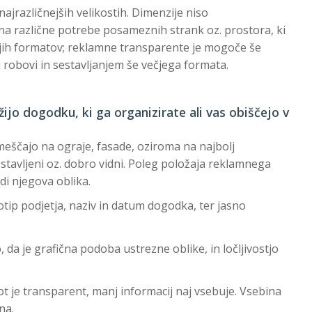
ajrazličnejših velikostih. Dimenzije niso
 na različne potrebe posameznih strank oz. prostora, ki
ečjih formatov; reklamne transparente je mogoče še
 robovi in sestavljanjem še večjega formata.
ijo dogodku, ki ga organizirate ali vas obiščejo v
eščajo na ograje, fasade, oziroma na najbolj
ostavljeni oz. dobro vidni. Poleg položaja reklamnega
i njegova oblika.
ip podjetja, naziv in datum dogodka, ter jasno
da je grafična podoba ustrezne oblike, in ločljivostjo
kot je transparent, manj informacij naj vsebuje. Vsebina
na.