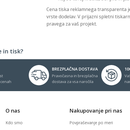
Cena tiska reklamnega transparenta je 
vrste dodelav. V prijazni spletni tiska
pravega za vaš projekt.
 in tisk?
BREZPLAČNA DOSTAVA
10
st
Pravočasna in brezplačna
Va
 cenah
dostava za vsa naročila
na
O nas
Nakupovanje pri nas
Kdo smo
Povpraševanje po meri