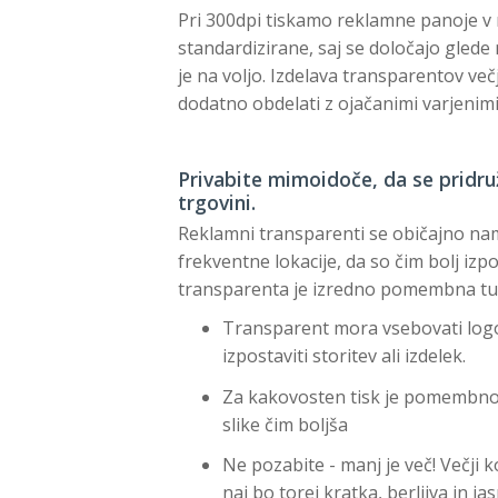
Pri 300dpi tiskamo reklamne panoje v n
standardizirane, saj se določajo glede
je na voljo. Izdelava transparentov v
dodatno obdelati z ojačanimi varjenimi
Privabite mimoidoče, da se pridruž
trgovini.
Reklamni transparenti se običajno nam
frekventne lokacije, da so čim bolj izp
transparenta je izredno pomembna tud
Transparent mora vsebovati logot
izpostaviti storitev ali izdelek.
Za kakovosten tisk je pomembno, 
slike čim boljša
Ne pozabite - manj je več! Večji 
naj bo torej kratka, berljiva in jas