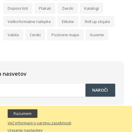
Dopisni listi
Plakati
Zvezki
Katalogi
Velikoformatne nalepke
Etikete
Roll up stojala
Vabila
Ceniki
Poslovne mape
Kuverte
ih nasvetov
NAROČI
Razumem
e
Več informacij o varstvu zasebnosti
Urejanje nastavitev