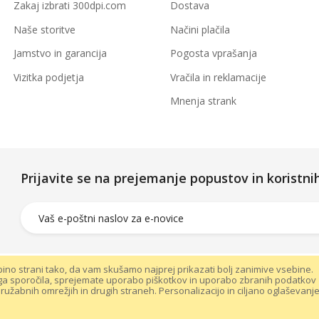
Zakaj izbrati 300dpi.com
Dostava
Naše storitve
Načini plačila
Jamstvo in garancija
Pogosta vprašanja
Vizitka podjetja
Vračila in reklamacije
Mnenja strank
Prijavite se na prejemanje popustov in koristn
ino strani tako, da vam skušamo najprej prikazati bolj zanimive vsebine.
ga sporočila, sprejemate uporabo piškotkov in uporabo zbranih podatkov
|
Varovanje podatkov
užabnih omrežjih in drugih straneh. Personalizacijo in ciljano oglaševanj