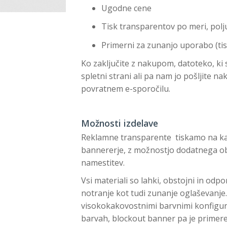
Ugodne cene
Tisk transparentov po meri, polj
Primerni za zunanjo uporabo (ti
Ko zaključite z nakupom, datoteko, ki st
spletni strani ali pa nam jo pošljite n
povratnem e-sporočilu.
Možnosti izdelave
Reklamne transparente tiskamo na ka
bannererje, z možnostjo dodatnega obš
namestitev.
Vsi materiali so lahki, obstojni in odp
notranje kot tudi zunanje oglaševanje
visokokakovostnimi barvnimi konfigurac
barvah, blockout banner pa je primeren