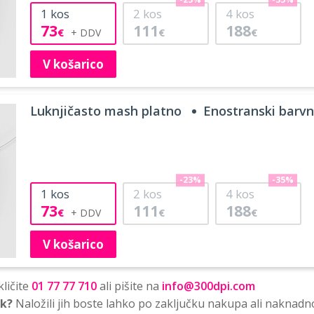
-23%
-35%
1
kos
2
kos
4
kos
73
111
188
€
€
€
V košarico
Luknjičasto mash platno
Enostranski barvni
-23%
-35%
1
kos
2
kos
4
kos
73
111
188
€
€
€
V košarico
ličite
01 77 77 710
ali pišite na
info@300dpi.com
sk?
Naložili jih boste lahko po zaključku nakupa ali naknadn