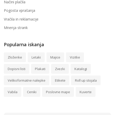
Načini plačila
Pogosta vprašanja
Vračila in reklamacije
Mnenja strank
Popularna iskanja
Zloženke
Letaki
Majice
Vizitke
Dopisni listi
Plakati
Zvezki
Katalogi
Velikoformatne nalepke
Etikete
Roll up stojala
Vabila
Ceniki
Poslovne mape
Kuverte