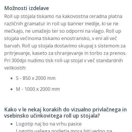
Možnosti izdelave
Roll up stojala tiskamo na kakovostna ceradna platna
različnih gramatur in roll up banner medije, ki se ne
mečkajo, ne umažejo ter so odporni na vlago. Roll up
stojala večinoma tiskamo enostransko, v eni ali več
barvah. Roll up stojala dostavimo skupaj s sistemom za
pritrjevanje, kaseto za shranjevanje in torbo za prenos.
Pri 300dpi nudimo tisk roll-up stojal v več standardnih
velikostih:
S - 850 x 2000 mm
M - 1000 x 2000 mm
Kako v le nekaj korakih do vizualno privlačnega in
vsebinsko učinkovitega roll up stojala?
Logotip naj bo na vrhu pasice
Logotip vašega podjetja mora biti vedno na