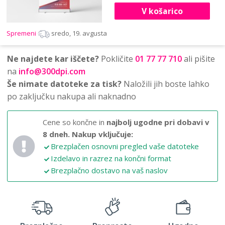
V košarico
Spremeni
sredo, 19. avgusta
Ne najdete kar iščete?
Pokličite
01 77 77 710
ali pišite
na
info@300dpi.com
Še nimate datoteke za tisk?
Naložili jih boste lahko
po zaključku nakupa ali naknadno
Cene so končne in
najbolj ugodne pri dobavi v
8 dneh.
Nakup vključuje:
Brezplačen osnovni pregled vaše datoteke
Izdelavo in razrez na končni format
Brezplačno dostavo na vaš naslov