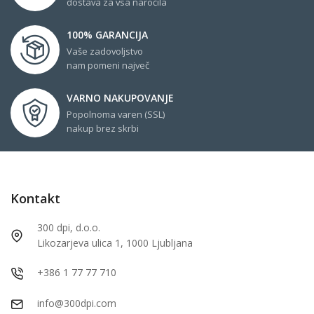
dostava za vsa naročila
100% GARANCIJA
Vaše zadovoljstvo
nam pomeni največ
VARNO NAKUPOVANJE
Popolnoma varen (SSL)
nakup brez skrbi
Kontakt
300 dpi, d.o.o.
Likozarjeva ulica 1, 1000 Ljubljana
+386 1 77 77 710
info@300dpi.com