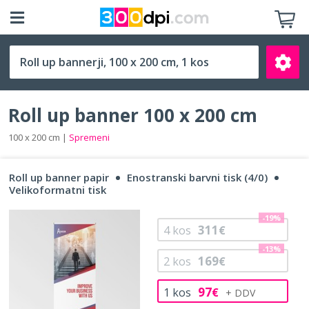
100 x 200 cm (100 x 200 cm)
Roll up banner 100 x 200 cm
100 x 200 cm |
Spremeni
Roll up banner papir
Enostranski barvni tisk (4/0)
Išči
Velikoformatni tisk
-19%
311
4
kos
€
-13%
169
2
kos
€
97
1
kos
€