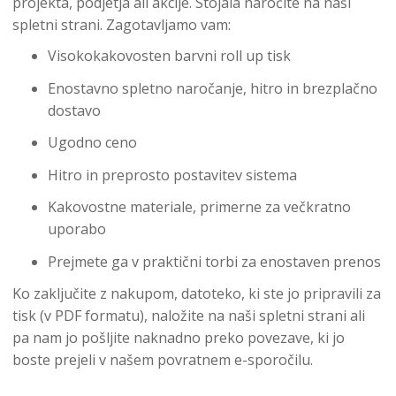
projekta, podjetja ali akcije. Stojala naročite na naši
spletni strani. Zagotavljamo vam:
Visokokakovosten barvni roll up tisk
Enostavno spletno naročanje, hitro in brezplačno
dostavo
Ugodno ceno
Hitro in preprosto postavitev sistema
Kakovostne materiale, primerne za večkratno
uporabo
Prejmete ga v praktični torbi za enostaven prenos
Ko zaključite z nakupom, datoteko, ki ste jo pripravili za
tisk (v PDF formatu), naložite na naši spletni strani ali
pa nam jo pošljite naknadno preko povezave, ki jo
boste prejeli v našem povratnem e-sporočilu.