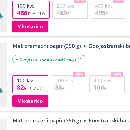
-49%
-74%
100
kos
200
kos
400
kos
486
489
495
€
€
€
V košarico
Mat premazni papir (350 g)
Obojestranski ba
Obojestranska mat plastifikacija 1/1
-46%
-69%
100
kos
200
kos
400
kos
82
88
100
€
€
€
V košarico
Mat premazni papir (350 g)
Enostranski barv