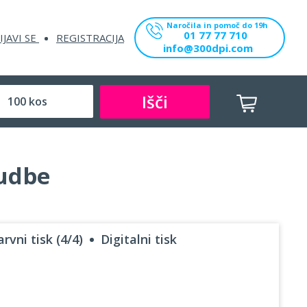
Naročila in pomoč do 19h
01 77 77 710
IJAVI SE
REGISTRACIJA
info@300dpi.com
Išči
nudbe
rvni tisk (4/4)
Digitalni tisk