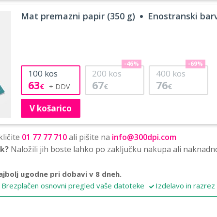
Mat premazni papir (350 g)
Enostranski barv
-46%
-69%
100
kos
200
kos
400
kos
63
67
76
€
€
€
V košarico
ličite
01 77 77 710
ali pišite na
info@300dpi.com
sk?
Naložili jih boste lahko po zaključku nakupa ali naknadn
ajbolj ugodne pri dobavi v 8 dneh.
Brezplačen osnovni pregled vaše datoteke
Izdelavo in razrez