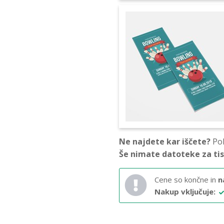
Ne najdete kar iščete?
Pok
Še nimate datoteke za ti
Cene so končne in
n
Nakup vključuje: