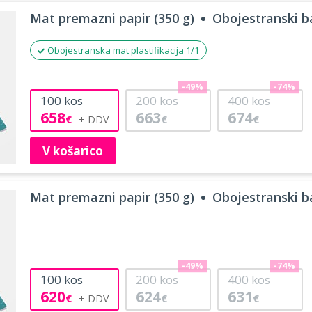
Mat premazni papir (350 g)
Obojestranski ba
Obojestranska mat plastifikacija 1/1
-49%
-74%
100
kos
200
kos
400
kos
658
663
674
€
€
€
V košarico
Mat premazni papir (350 g)
Obojestranski ba
-49%
-74%
100
kos
200
kos
400
kos
620
624
631
€
€
€