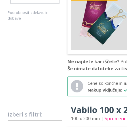
Podrobnosti izdelave in
dobave
Ne najdete kar iščete?
Pok
Še nimate datoteke za ti
Cene so končne in
n
Nakup vključuje:
Vabilo 100 x 2
Izberi s filtri:
100 x 200 mm |
Spremeni