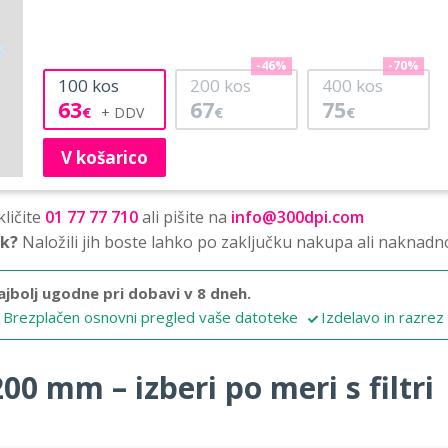
-46%
-70%
100
kos
200
kos
400
kos
63
67
75
€
€
€
V košarico
ličite
01 77 77 710
ali pišite na
info@300dpi.com
sk?
Naložili jih boste lahko po zaključku nakupa ali naknadn
ajbolj ugodne pri dobavi v 8 dneh.
Brezplačen osnovni pregled vaše datoteke
Izdelavo in razrez
00 mm – izberi po meri s filtri