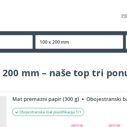
PR
100 x 200 mm
Velikost (zaprte) tiskovine
x 200 mm – naše top tri po
Mat premazni papir (300 g)
Obojestranski ba
Obojestranska mat plastifikacija 1/1