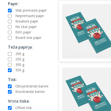
Papir:
Mat premazni papir
Nepremazni papir
Kreativni papir
No tear papir
EKO papir
Board one papir
Teža papirja:
200 g
250 g
300 g
350 g
Tisk:
Obojestranski barvni
Enostranski barvni
Vrsta tiska:
Offset tisk