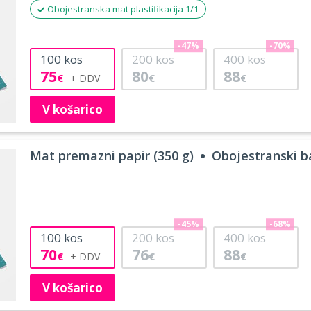
Obojestranska mat plastifikacija 1/1
-47%
-70%
100
kos
200
kos
400
kos
75
80
88
€
€
€
V košarico
Mat premazni papir (350 g)
Obojestranski ba
-45%
-68%
100
kos
200
kos
400
kos
70
76
88
€
€
€
V košarico