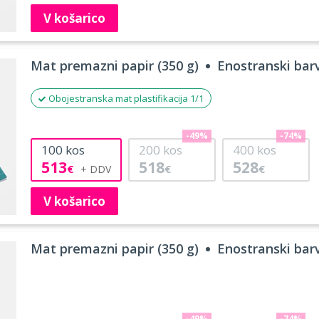
V košarico
Mat premazni papir (350 g)
Enostranski barv
Obojestranska mat plastifikacija 1/1
-49%
-74%
100
kos
200
kos
400
kos
513
518
528
€
€
€
V košarico
Mat premazni papir (350 g)
Enostranski barv