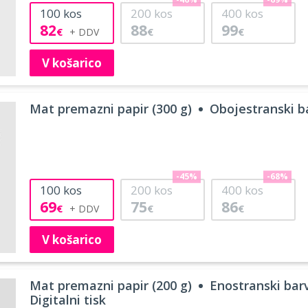
-46%
-69%
100
kos
200
kos
400
kos
82
88
99
€
€
€
V košarico
Mat premazni papir (300 g)
Obojestranski ba
-45%
-68%
100
kos
200
kos
400
kos
69
75
86
€
€
€
V košarico
Mat premazni papir (200 g)
Enostranski barv
Digitalni tisk