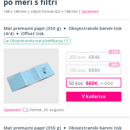
po meri s filtri
148 x 148 mm | odprti format 422 x 148 mm |
Spremeni
Mat premazni papir (350 g)
Obojestranski barvni tisk
(4/4)
Offset tisk
Obojestranska mat plastifikacija 1/1
-74%
684
200
kos
€
-49%
668
100
kos
€
660
50
kos
€
V košarico
Spremeni
četrtek, 20. avgusta
Mat premazni papir (350 g)
Obojestranski barvni tisk