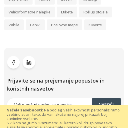
Velikoformatne nalepke
Etikete
Roll up stojala
Vabila
Ceniki
Poslovne mape
Kuverte
Prijavite se na prejemanje popustov in
koristnih nasvetov
NAROČI
Načela zasebnosti:
Na podlagi vaših aktivnosti personaliziramo
vsebino strani tako, da vam skušamo najprej prikazati bolj
zanimive vsebine.
S klikom na gumb "Razumem" ali katero koli drugo povezavo
zunaj tega sporočila, sprejemate uporabo piškotkov in uporabo