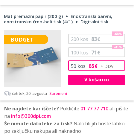
Mat premazni papir (200 g)
Enostranski barvni,
enostransko črno-beli tisk (4/1)
Digitalni tisk
-68%
83
BUDGET
200
kos
€
-45%
71
100
kos
€
65
50
kos
€
V košarico
četrtek, 20. avgusta
Spremeni
Ne najdete kar iščete?
Pokličite
01 77 77 710
ali pišite
na
info@300dpi.com
Še nimate datoteke za tisk?
Naložili jih boste lahko
po zaključku nakupa ali naknadno