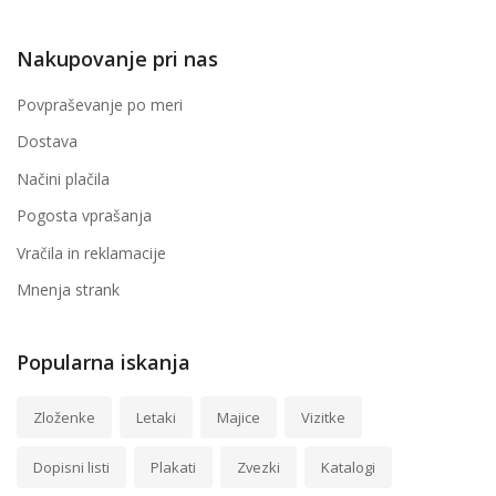
Nakupovanje pri nas
Povpraševanje po meri
Dostava
Načini plačila
Pogosta vprašanja
Vračila in reklamacije
Mnenja strank
Popularna iskanja
Zloženke
Letaki
Majice
Vizitke
Dopisni listi
Plakati
Zvezki
Katalogi