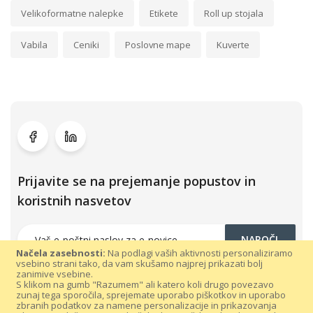
Velikoformatne nalepke
Etikete
Roll up stojala
Vabila
Ceniki
Poslovne mape
Kuverte
Prijavite se na prejemanje popustov in
koristnih nasvetov
NAROČI
Načela zasebnosti:
Na podlagi vaših aktivnosti personaliziramo
vsebino strani tako, da vam skušamo najprej prikazati bolj
zanimive vsebine.
S klikom na gumb "Razumem" ali katero koli drugo povezavo
zunaj tega sporočila, sprejemate uporabo piškotkov in uporabo
zbranih podatkov za namene personalizacije in prikazovanja