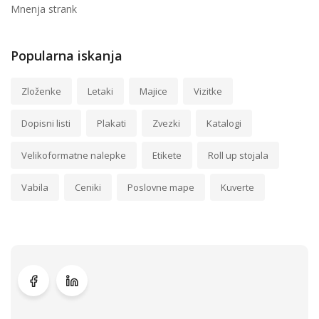
Mnenja strank
Popularna iskanja
Zloženke
Letaki
Majice
Vizitke
Dopisni listi
Plakati
Zvezki
Katalogi
Velikoformatne nalepke
Etikete
Roll up stojala
Vabila
Ceniki
Poslovne mape
Kuverte