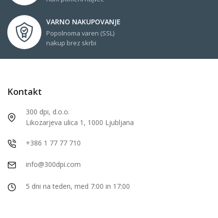
VARNO NAKUPOVANJE
Popolnoma varen (SSL)
nakup brez skrbi
Kontakt
300 dpi, d.o.o.
Likozarjeva ulica 1, 1000 Ljubljana
+386 1 77 77 710
info@300dpi.com
5 dni na teden, med 7:00 in 17:00