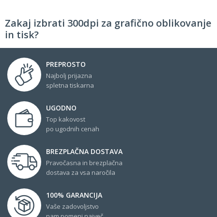
Zakaj izbrati 300dpi za grafično oblikovanje
in tisk?
PREPROSTO
Najbolj prijazna
spletna tiskarna
UGODNO
Top kakovost
po ugodnih cenah
BREZPLAČNA DOSTAVA
Pravočasna in brezplačna
dostava za vsa naročila
100% GARANCIJA
Vaše zadovoljstvo
nam pomeni največ