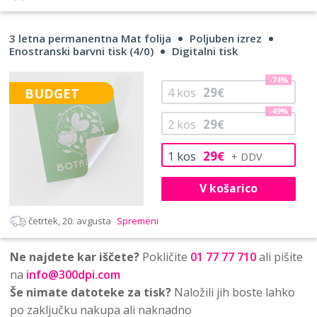
3 letna permanentna Mat folija
Poljuben izrez
Enostranski barvni tisk (4/0)
Digitalni tisk
-74%
29
BUDGET
4
kos
€
-49%
29
2
kos
€
29
1
kos
€
V košarico
četrtek, 20. avgusta
Spremeni
Ne najdete kar iščete?
Pokličite
01 77 77 710
ali pišite
na
info@300dpi.com
Še nimate datoteke za tisk?
Naložili jih boste lahko
po zaključku nakupa ali naknadno