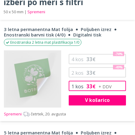
izberi po meri s filtri
50 x 50 mm |
Spremeni
3 letna permanentna Mat folija
Poljuben izrez
Enostranski barvni tisk (4/0)
Digitalni tisk
Enostranska 2 letna mat plastifikacija 1/0
-74%
33
4
kos
€
-49%
33
2
kos
€
33
1
kos
€
V košarico
Spremeni
četrtek, 20. avgusta
5 letna permanentna Mat folija
Poljuben izrez