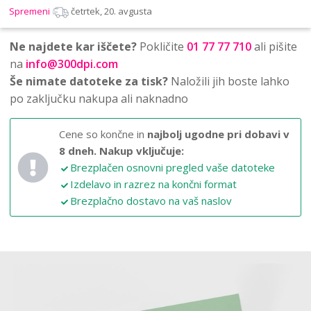
Spremeni
četrtek, 20. avgusta
Ne najdete kar iščete?
Pokličite
01 77 77 710
ali pišite
na
info@300dpi.com
Še nimate datoteke za tisk?
Naložili jih boste lahko
po zaključku nakupa ali naknadno
Cene so končne in
najbolj ugodne pri dobavi v
8 dneh.
Nakup vključuje:
Brezplačen osnovni pregled vaše datoteke
Izdelavo in razrez na končni format
Brezplačno dostavo na vaš naslov