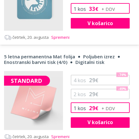
33
1
kos
€
V košarico
četrtek, 20. avgusta
Spremeni
5 letna permanentna Mat folija
Poljuben izrez
Enostranski barvni tisk (4/0)
Digitalni tisk
-74%
29
STANDARD
4
kos
€
-49%
29
2
kos
€
29
1
kos
€
V košarico
četrtek, 20. avgusta
Spremeni