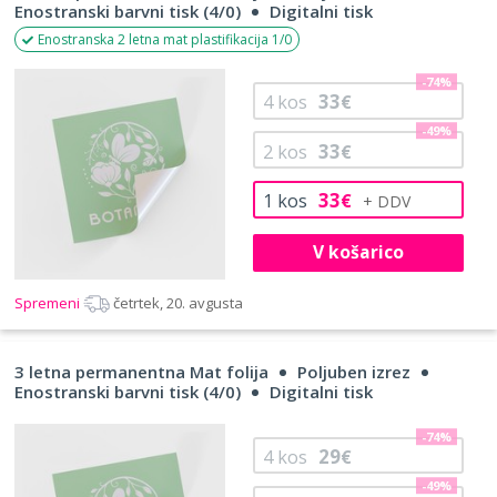
Enostranski barvni tisk (4/0)
Digitalni tisk
Enostranska 2 letna mat plastifikacija 1/0
-74%
33
4
kos
€
-49%
33
2
kos
€
33
1
kos
€
V košarico
Spremeni
četrtek, 20. avgusta
3 letna permanentna Mat folija
Poljuben izrez
Enostranski barvni tisk (4/0)
Digitalni tisk
-74%
29
4
kos
€
-49%