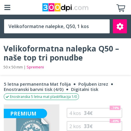
Q50 (50 x 50 mm)
Velikoformatna nalepka Q50 –
naše top tri ponudbe
50 x 50 mm |
Spremeni
Išči
5 letna permanentna Mat folija
Poljuben izrez
Enostranski barvni tisk (4/0)
Digitalni tisk
Enostranska 5 letna mat plastifikacija 1/0
-74%
34
PREMIUM
4
kos
€
-49%
33
2
kos
€