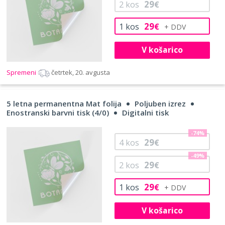
29
2
kos
€
29
1
kos
€
V košarico
Spremeni
četrtek, 20. avgusta
5 letna permanentna Mat folija
Poljuben izrez
Enostranski barvni tisk (4/0)
Digitalni tisk
-74%
29
4
kos
€
-49%
29
2
kos
€
29
1
kos
€
V košarico