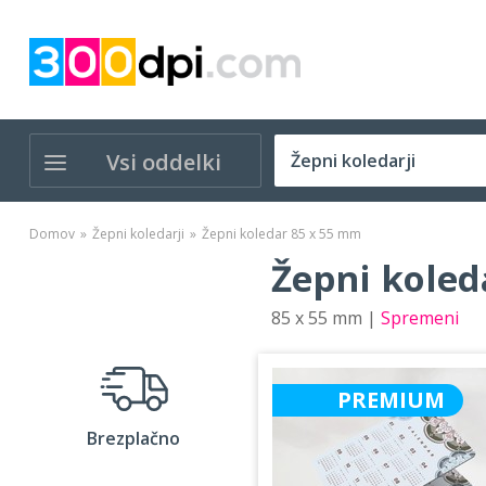
Vsi oddelki
Domov
Žepni koledarji
Žepni koledar 85 x 55 mm
Žepni koled
85 x 55 mm |
Spremeni
PREMIUM
Brezplačno