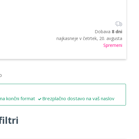
Dobava
8 dni
najkasneje v
četrtek, 20. avgusta
Spremeni
o
 na končni format
Brezplačno dostavo na vaš naslov
iltri