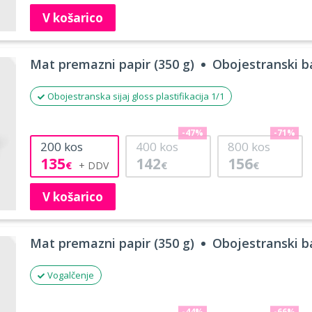
V košarico
Mat premazni papir (350 g)
Obojestranski ba
Obojestranska sijaj gloss plastifikacija 1/1
-47%
-71%
200
kos
400
kos
800
kos
135
142
156
€
€
€
V košarico
Mat premazni papir (350 g)
Obojestranski ba
Vogalčenje