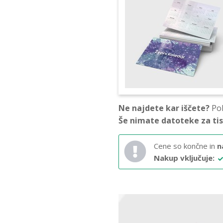
Ne najdete kar iščete?
Pok
Še nimate datoteke za ti
Cene so končne in
n
Nakup vključuje: