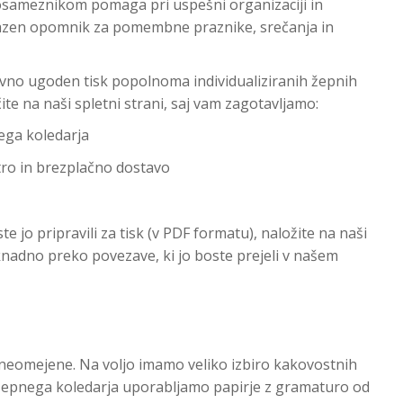
 posameznikom pomaga pri uspešni organizaciji in
rijazen opomnik za pomembne praznike, srečanja in
no ugoden tisk popolnoma individualiziranih žepnih
ite na naši spletni strani, saj vam zagotavljamo:
ega koledarja
tro in brezplačno dostavo
e jo pripravili za tisk (v PDF formatu), naložite na naši
aknadno preko povezave, ki jo boste prejeli v našem
 neomejene. Na voljo imamo veliko izbiro kakovostnih
 žepnega koledarja uporabljamo papirje z gramaturo od