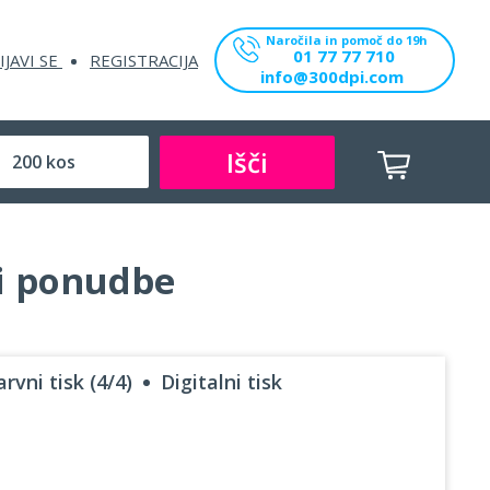
Naročila in pomoč do 19h
01 77 77 710
IJAVI SE
REGISTRACIJA
info@300dpi.com
Išči
ri ponudbe
rvni tisk (4/4)
Digitalni tisk