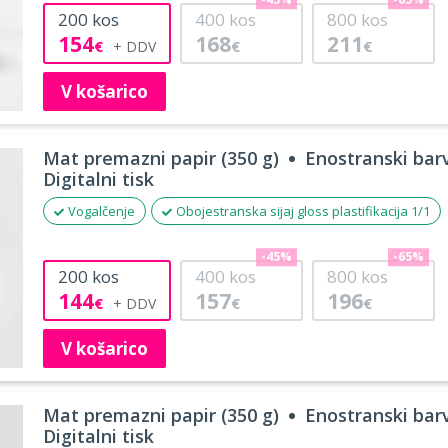
-45%
-65%
200
kos
400
kos
800
kos
154
168
211
€
€
€
V košarico
Mat premazni papir (350 g)
Enostranski barv
Digitalni tisk
Vogalčenje
Obojestranska sijaj gloss plastifikacija 1/1
-45%
-65%
200
kos
400
kos
800
kos
144
157
196
€
€
€
V košarico
Mat premazni papir (350 g)
Enostranski barv
Digitalni tisk