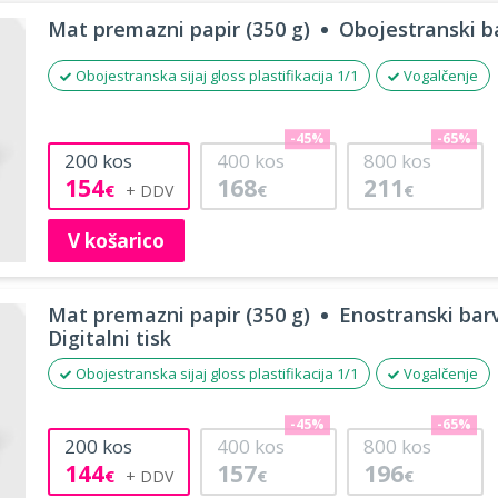
Mat premazni papir (350 g)
Obojestranski ba
Obojestranska sijaj gloss plastifikacija 1/1
Vogalčenje
-45%
-65%
200
kos
400
kos
800
kos
154
168
211
€
€
€
V košarico
Mat premazni papir (350 g)
Enostranski barv
Digitalni tisk
Obojestranska sijaj gloss plastifikacija 1/1
Vogalčenje
-45%
-65%
200
kos
400
kos
800
kos
144
157
196
€
€
€