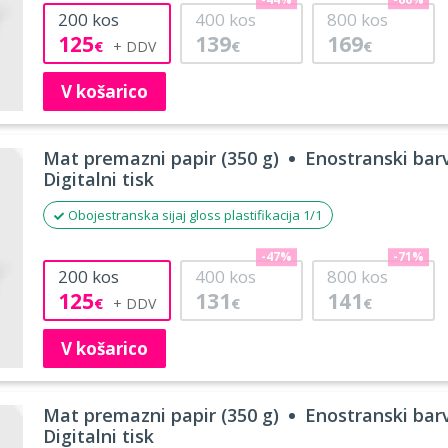
-44%
-66%
200
kos
400
kos
800
kos
125
139
169
€
€
€
V košarico
Mat premazni papir (350 g)
Enostranski barv
Digitalni tisk
Obojestranska sijaj gloss plastifikacija 1/1
-47%
-71%
200
kos
400
kos
800
kos
125
131
141
€
€
€
V košarico
Mat premazni papir (350 g)
Enostranski barv
Digitalni tisk