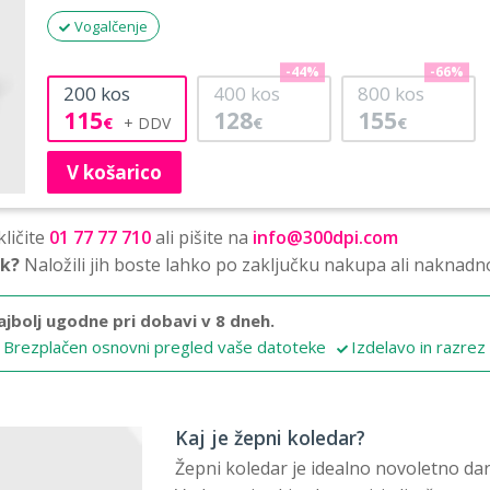
Vogalčenje
-44%
-66%
200
kos
400
kos
800
kos
115
128
155
€
€
€
V košarico
ličite
01 77 77 710
ali pišite na
info@300dpi.com
sk?
Naložili jih boste lahko po zaključku nakupa ali naknadn
ajbolj ugodne pri dobavi v 8 dneh.
Brezplačen osnovni pregled vaše datoteke
Izdelavo in razrez
Kaj je žepni koledar?
Žepni koledar je idealno novoletno dari