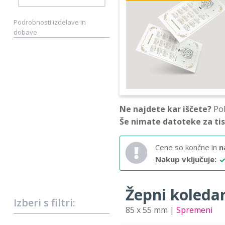
Podrobnosti izdelave in
dobave
Ne najdete kar iščete?
Pok
Še nimate datoteke za ti
Cene so končne in
n
Nakup vključuje:
Žepni koledar 
Izberi s filtri:
85 x 55 mm |
Spremeni