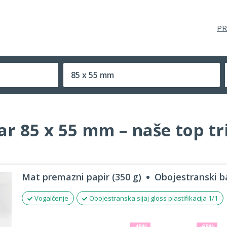
PR
85 x 55 mm
Velikost (zaprte) tiskovine
ar 85 x 55 mm – naše top t
Mat premazni papir (350 g)
Obojestranski ba
Vogalčenje
Obojestranska sijaj gloss plastifikacija 1/1