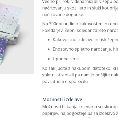
Vedno pri roki v denarnici ali v žepu
načrtovanju skozi leto in služi kot p
načrtovane dogodke.
Na 300dpi nudimo kakovosten in cenov
koledarjev. Žepni koledar za leto naroč
Kakovostno izdelavo in tisk žepn
Enostavno spletno naročanje, hi
Ugodne cene
Ko zaključite z nakupom, datoteko, ki st
spletni strani ali pa nam jo pošljite n
povratnem e-sporočilu.
Možnosti izdelave
Možnosti tiskanja koledarja so skoraj
papirjev, najpogosteje pa za izdelavo