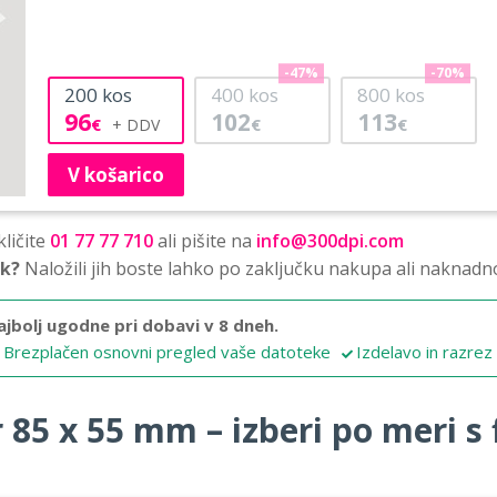
-47%
-70%
200
kos
400
kos
800
kos
96
102
113
€
€
€
V košarico
ličite
01 77 77 710
ali pišite na
info@300dpi.com
sk?
Naložili jih boste lahko po zaključku nakupa ali naknadn
ajbolj ugodne pri dobavi v 8 dneh.
Brezplačen osnovni pregled vaše datoteke
Izdelavo in razrez
85 x 55 mm – izberi po meri s f