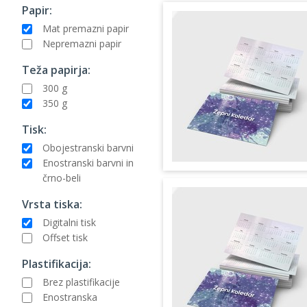
Papir:
Mat premazni papir
Nepremazni papir
Teža papirja:
300 g
350 g
Tisk:
Obojestranski barvni
Enostranski barvni in
črno-beli
Vrsta tiska:
Digitalni tisk
Offset tisk
Plastifikacija:
Brez plastifikacije
Enostranska