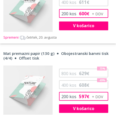
611
400
kos
€
600
200
kos
€
V košarico
Spremeni
četrtek, 20. avgusta
Mat premazni papir (130 g)
Obojestranski barvni tisk
(4/4)
Offset tisk
-73%
629
800
kos
€
-49%
608
400
kos
€
597
200
kos
€
V košarico