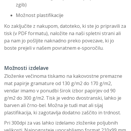
zgib)
Možnost plastifikacije
Ko zaključite z nakupom, datoteko, ki ste jo pripravili za
tisk (v PDF formatu), naložite na naši spletni strani ali
pa nam jo pošljite naknadno preko povezave, ki jo
boste prejeli v našem povratnem e-sporočilu.
Možnosti izdelave
Zloženke večinoma tiskamo na kakovostne premazne
mat papirje gramature od 130 g/m2 do 170 g/m2,
vendar imamo v ponudbi širok izbor papirjev od 90
g/m2 do 300 g/m2. Tisk je vedno dvostranski, lahko je
barven ali črno-bel. Možna je tudi mat ali sijaj
plastifikacija, ki zagotavlja dodatno zaščito in trdnost.
Pri 300dpi za vas lahko izdelamo zloženke poljubnih
velikosti. Najpogosteje uporabljamo format 210x99 mm