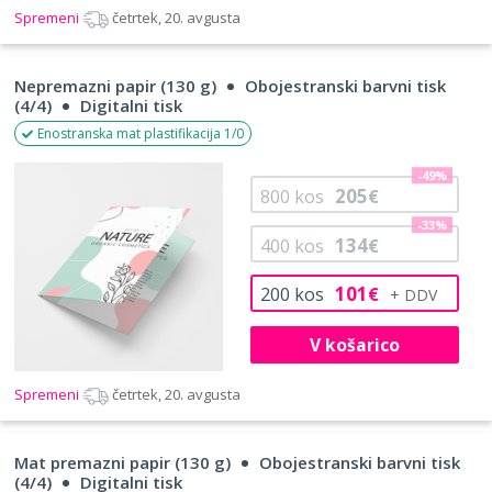
Spremeni
četrtek, 20. avgusta
Nepremazni papir (130 g)
Obojestranski barvni tisk
(4/4)
Digitalni tisk
Enostranska mat plastifikacija 1/0
-49%
205
800
kos
€
-33%
134
400
kos
€
101
200
kos
€
V košarico
Spremeni
četrtek, 20. avgusta
Mat premazni papir (130 g)
Obojestranski barvni tisk
(4/4)
Digitalni tisk