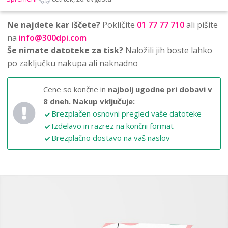
Ne najdete kar iščete?
Pokličite
01 77 77 710
ali pišite
na
info@300dpi.com
Še nimate datoteke za tisk?
Naložili jih boste lahko
po zaključku nakupa ali naknadno
Cene so končne in
najbolj ugodne pri dobavi v
8 dneh.
Nakup vključuje:
Brezplačen osnovni pregled vaše datoteke
Izdelavo in razrez na končni format
Brezplačno dostavo na vaš naslov