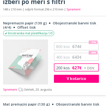
izberi po meri s filtri
148 x 210 mm | odprti format 296 x 210 mm |
Spremeni
Nepremazni papir (130 g)
Obojestranski barvni tisk
(4/4)
Offset tisk
Enostranska mat plastifikacija 1/0
-73%
674
800
kos
€
-48%
643
400
kos
€
627
200
kos
€
V košarico
Spremeni
četrtek, 20. avgusta
Mat premazni papir (130 g)
Obojestranski barvni tisk