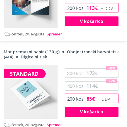
113
200
kos
€
V košarico
četrtek, 20. avgusta
Spremeni
Mat premazni papir (130 g)
Obojestranski barvni tisk
(4/4)
Digitalni tisk
-48%
173
STANDARD
800
kos
€
-32%
114
400
kos
€
85
200
kos
€
V košarico
četrtek, 20. avgusta
Spremeni