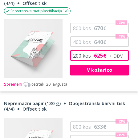
(4/4)
Offset tisk
Enostranska mat plastifikacija 1/0
-73%
670
800
kos
€
-48%
640
400
kos
€
625
200
kos
€
V košarico
Spremeni
četrtek, 20. avgusta
Nepremazni papir (130 g)
Obojestranski barvni tisk
(4/4)
Offset tisk
-73%
633
800
kos
€
-49%