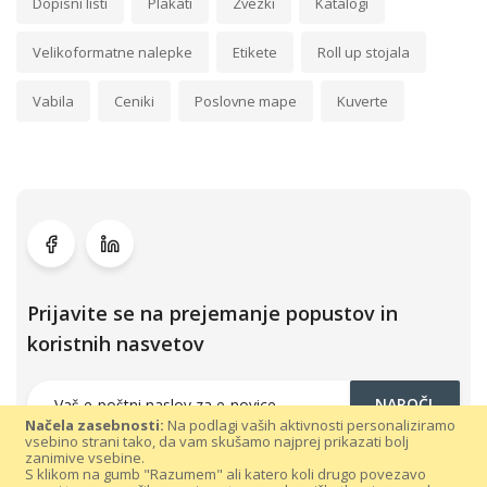
Dopisni listi
Plakati
Zvezki
Katalogi
Velikoformatne nalepke
Etikete
Roll up stojala
Vabila
Ceniki
Poslovne mape
Kuverte
Prijavite se na prejemanje popustov in
koristnih nasvetov
NAROČI
Načela zasebnosti:
Na podlagi vaših aktivnosti personaliziramo
vsebino strani tako, da vam skušamo najprej prikazati bolj
zanimive vsebine.
S klikom na gumb "Razumem" ali katero koli drugo povezavo