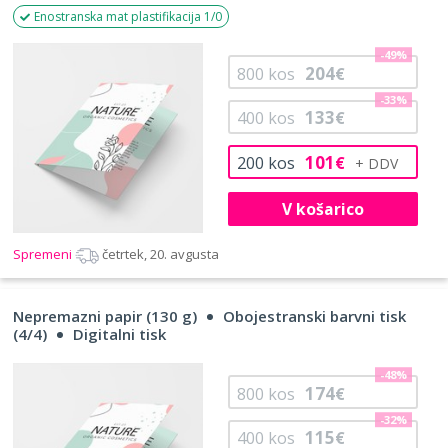
Enostranska mat plastifikacija 1/0
-49%
204
800
kos
€
-33%
133
400
kos
€
101
200
kos
€
V košarico
Spremeni
četrtek, 20. avgusta
Nepremazni papir (130 g)
Obojestranski barvni tisk
(4/4)
Digitalni tisk
-48%
174
800
kos
€
-32%
115
400
kos
€