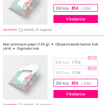
85
200
kos
€
V košarico
Spremeni
četrtek, 20. avgusta
Mat premazni papir (130 g)
Obojestranski barvni tisk
(4/4)
Digitalni tisk
-48%
173
800
kos
€
-32%
114
400
kos
€
85
200
kos
€
V košarico
Spremeni
četrtek, 20. avgusta