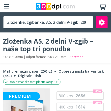
A5, 2 delni V-zgib (148 x 210 mm)
Zloženka A5, 2 delni V-zgib –
naše top tri ponudbe
148 x 210 mm | odprti format 296 x 210 mm |
Spremeni
Išči
Mat premazni papir (250 g)
Obojestranski barvni tisk
(4/4)
Digitalni tisk
Obojestranska mat plastifikacija 1/1
-40%
268
PREMIUM
800
kos
€
-28%
161
400
kos
€