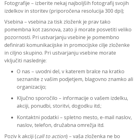
Fotografije – izberite nekaj najboljših fotografij svojih
izdelkov in storitev (priporočena resolucija 300 dpi);
Vsebina – vsebina za tisk zloženk je prav tako
pomembna kot zasnova, zato ji morate posvetiti veliko
pozornosti. Pri ustvarjanju vsebine je pomembno
definirati komunikacijske in promocijske cilje zloženke
in ciljno skupino. Pri ustvarjanju vsebine morate
vključiti naslednje:
O nas – uvodni del, v katerem bralce na kratko
seznanite z vašim podjetjem, blagovno znamko ali
organizacijo;
Ključno sporočilo – informacije o vašem izdelku,
akciji, ponudbi, storitvi, dogodku itd.;
Kontaktni podatki – spletno mesto, e-mail naslov,
naslov, telefon, družabna omrežja itd.
Poziv k akciji (
call to action
) – vaša zloženka ne bo