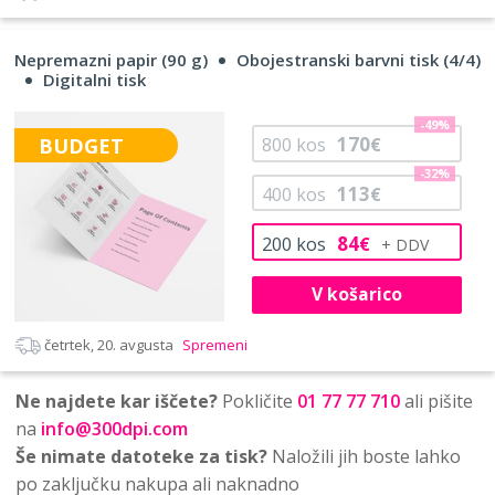
Nepremazni papir (90 g)
Obojestranski barvni tisk (4/4)
Digitalni tisk
-49%
170
BUDGET
800
kos
€
-32%
113
400
kos
€
84
200
kos
€
V košarico
četrtek, 20. avgusta
Spremeni
Ne najdete kar iščete?
Pokličite
01 77 77 710
ali pišite
na
info@300dpi.com
Še nimate datoteke za tisk?
Naložili jih boste lahko
po zaključku nakupa ali naknadno